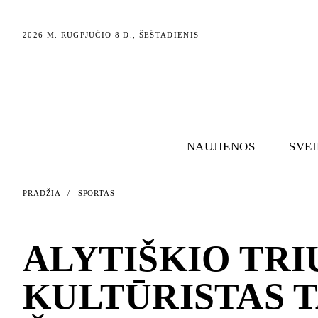
2026 M. RUGPJŪČIO 8 D., ŠEŠTADIENIS
NAUJIENOS
SVE
PRADŽIA
/
SPORTAS
SPORTAS
ALYTIŠKIO TRI
KULTŪRISTAS T