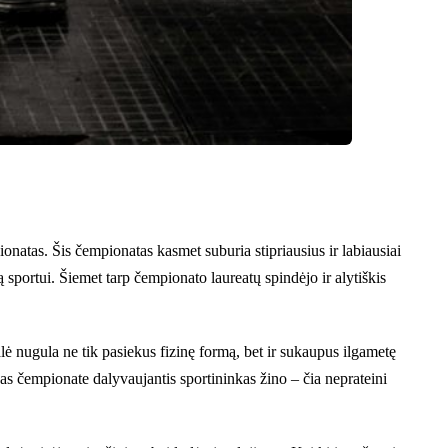
natas. Šis čempionatas kasmet suburia stipriausius ir labiausiai
 sportui. Šiemet tarp čempionato laureatų spindėjo ir alytiškis
lė nugula ne tik pasiekus fizinę formą, bet ir sukaupus ilgametę
enas čempionate dalyvaujantis sportininkas žino – čia neprateini