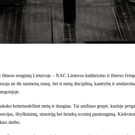
fitneso renginių Lietuvoje – NAC Lietuvos kultūrizmo ir fitneso čempio
ruoja ne tik raumenų masę, bet ir metų discipliną, kantrybę ir atsidavimą
tegorijoje.
sukako keturiasdešimt metų ir daugiau. Tai amžiaus grupė, kurioje perga
roporcijas, išryškinimą, simetriją bei bendrą sceninį pasirengimą. Kiekvi
laus darbo.