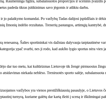
. Raumeninga figūra, subalansuotos proporcijos ir sceninis įvaizdis pel
metus padeda tikras įsitikinimas savo jėgomis ir atliktu darbu.
 jo palaikymo komandai. Po varžybų Tadas dalijosi įspūdžiais ir dėkingu
upusių žmonių indėlio rezultatas. Trenerių pastangos, artimųjų kantrybė, 
ą renesansą. Šalies sportininkai vis dažniau dalyvauja tarptautinėse va
ategorija ypač svarbi, nes ji rodo, kad aukšto lygio sportas nėra vien j
dėjo dar tuo metu, kai kultūrizmas Lietuvoje tik žengė pirmuosius žingsn
o atsidavimas niekada neblėso. Treniruotės sporto salėje, subalansuota m
zuojamos varžybos yra vienos prestižiškiausių pasaulyje, o Lietuvos čem
utinį turnyrą, kuriame galėtų dar kartą išeiti į sceną ir iškilmingai pakel