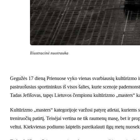
Iliustracinė nuotrauka
Gegužės 17 dieną Prienuose vyko vienas svarbiausių kultūrizmo ir 
pasiruošusius sportininkus iš visos šalies, kurie scenoje pademonst
Tadas Jefišovas, tapęs Lietuvos čempionu kultūrizmo „masters“ ka
Kultūrizmo „masters“ kategorijoje varžosi patyrę atletai, kuriems 
treniruočių patirtį. Teisėjai vertina ne tik raumenų masę, bet ir p
veltui. Kiekvienas podiumo laiptelis pareikalauti ilgų metų nuosek