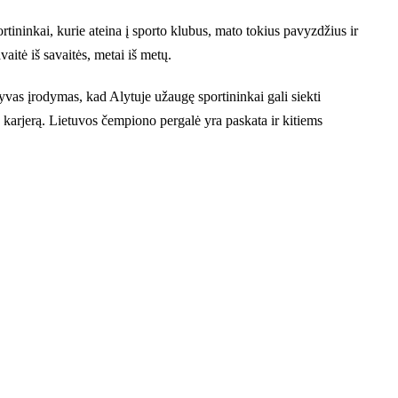
rtininkai, kurie ateina į sporto klubus, mato tokius pavyzdžius ir
aitė iš savaitės, metai iš metų.
yvas įrodymas, kad Alytuje užaugę sportininkai gali siekti
nę karjerą. Lietuvos čempiono pergalė yra paskata ir kitiems