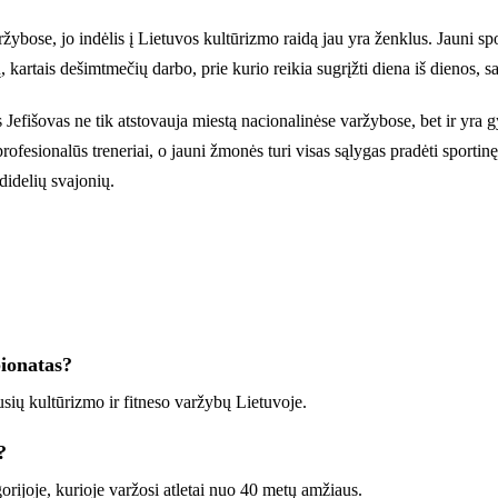
žybose, jo indėlis į Lietuvos kultūrizmo raidą jau yra ženklus. Jauni spo
kartais dešimtmečių darbo, prie kurio reikia sugrįžti diena iš dienos, sav
efišovas ne tik atstovauja miestą nacionalinėse varžybose, bet ir yra g
profesionalūs treneriai, o jauni žmonės turi visas sąlygas pradėti sporti
 didelių svajonių.
pionatas?
ių kultūrizmo ir fitneso varžybų Lietuvoje.
?
rijoje, kurioje varžosi atletai nuo 40 metų amžiaus.