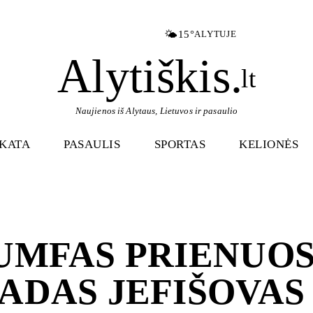
🌤️
15°
ALYTUJE
Alytiškis
.
lt
Naujienos iš Alytaus, Lietuvos ir pasaulio
IKATA
PASAULIS
SPORTAS
KELIONĖS
UMFAS PRIENUOS
ADAS JEFIŠOVAS