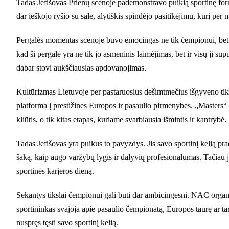
Tadas Jefišovas Prienų scenoje pademonstravo puikią sportinę formą
dar ieškojo ryšio su sale, alytiškis spindėjo pasitikėjimu, kurį per 
Pergalės momentas scenoje buvo emocingas ne tik čempionui, bet ir
kad ši pergalė yra ne tik jo asmeninis laimėjimas, bet ir visų jį s
dabar stovi aukščiausias apdovanojimas.
Kultūrizmas Lietuvoje per pastaruosius dešimtmečius išgyveno tikr
platforma į prestižines Europos ir pasaulio pirmenybes. „Masters“ k
kliūtis, o tik kitas etapas, kuriame svarbiausia išmintis ir kantrybė.
Tadas Jefišovas yra puikus to pavyzdys. Jis savo sportinį kelią pra
šaką, kaip augo varžybų lygis ir dalyvių profesionalumas. Tačiau j
sportinės karjeros dieną.
Sekantys tikslai čempionui gali būti dar ambicingesni. NAC organi
sportininkas svajoja apie pasaulio čempionatą, Europos taurę ar tarpta
nuspręs tęsti savo sportinį kelią.