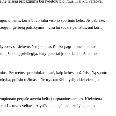
nė teisėjų pripažinimą bei lydėtojų plojimus. Kai kiti varžovai
mu tiems, kurie buvo šalia viso jo sportinio kelio. Jis pabrėžė,
draugų ir gerbėjų palaikymas – visa tai sudarė pamatus, ant kurių
ržybose, o Lietuvos čempionatas išlieka pagrindine atrankos
aunų žmonių privilegija. Patyrę atletai įrodo, kad amžius – ne
ius. Per metus sportininkas matė, kaip keitėsi požiūris į šią sporto
ityba, poilsio režimas – šie trys ramščiai lydėjo kiekvieną jo
pionato pergalė atveria kelią į tarptautines arenas. Kiekvienas
ti Lietuvos vėliavą. Alytiškiui tai gali tapti realybe, jei jis