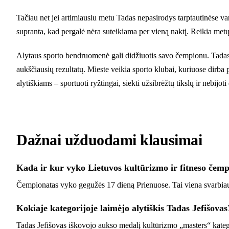
Tačiau net jei artimiausiu metu Tadas nepasirodys tarptautinėse var
supranta, kad pergalė nėra suteikiama per vieną naktį. Reikia metų, 
Alytaus sporto bendruomenė gali didžiuotis savo čempionu. Tadas J
aukščiausių rezultatų. Mieste veikia sporto klubai, kuriuose dirba 
alytiškiams – sportuoti ryžtingai, siekti užsibrėžtų tikslų ir nebijoti
Dažnai užduodami klausimai
Kada ir kur vyko Lietuvos kultūrizmo ir fitneso čem
Čempionatas vyko gegužės 17 dieną Prienuose. Tai viena svarbiaus
Kokiaje kategorijoje laimėjo alytiškis Tadas Jefišovas
Tadas Jefišovas iškovojo aukso medalį kultūrizmo „masters“ katego