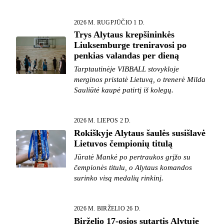
2026 M. RUGPJŪČIO 1 D.
Trys Alytaus krepšininkės
Liuksemburge treniravosi po
penkias valandas per dieną
Tarptautinėje VIBBALL stovykloje
merginos pristatė Lietuvą, o trenerė Milda
Sauliūtė kaupė patirtį iš kolegų.
2026 M. LIEPOS 2 D.
Rokiškyje Alytaus šaulės susišlavė
Lietuvos čempionių titulą
Jūratė Mankė po pertraukos grįžo su
čempionės titulu, o Alytaus komandos
surinko visą medalių rinkinį.
2026 M. BIRŽELIO 26 D.
Birželio 17-osios sutartis Alytuje