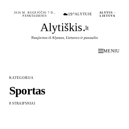
2026 M. RUGPJŪČIO 7 D.,
ALYTUS ·
☁️
19°
ALYTUJE
PENKTADIENIS
LIETUVA
Alytiškis
.
lt
Naujienos iš Alytaus, Lietuvos ir pasaulio
MENIU
KATEGORIJA
Sportas
8 STRAIPSNIAI