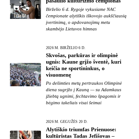
pasaulio kultūrizmo čempionas
Birželio 6 d. Rygoje vykusiame NAC
čempionate alytiškis iškovojo aukščiausią
įvertinimą, o apdovanojimų metu
skambėjo Lietuvos himnas
2026 M. BIRŽELIO 6 D.
Skvošas, parkūras ir olimpinė
ugnis: Kaune grįžo šventė, kuri
keičia ne sportininkus, o
visuomenę
Po dešimties metų pertraukos Olimpinė
diena sugrįžo į Kauną — su Adamkaus
įžiebtą ugnimi, fechtavimo špagomis ir
bėgimo takeliais visai šeimai
2026 M. GEGUŽĖS 20 D.
Alytiškio triumfas Prienuose:
kultūristas Tadas Jefišovas –