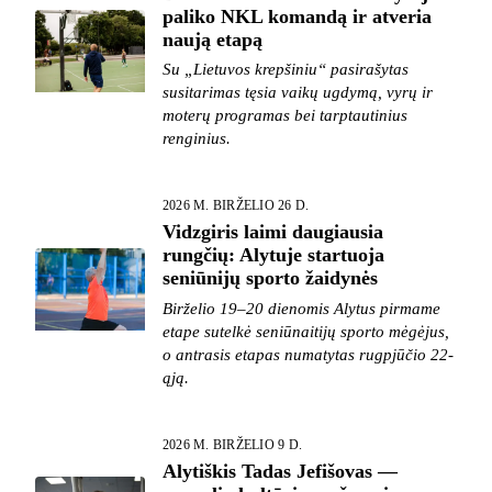
paliko NKL komandą ir atveria
naują etapą
Su „Lietuvos krepšiniu“ pasirašytas
susitarimas tęsia vaikų ugdymą, vyrų ir
moterų programas bei tarptautinius
renginius.
2026 M. BIRŽELIO 26 D.
Vidzgiris laimi daugiausia
rungčių: Alytuje startuoja
seniūnijų sporto žaidynės
Birželio 19–20 dienomis Alytus pirmame
etape sutelkė seniūnaitijų sporto mėgėjus,
o antrasis etapas numatytas rugpjūčio 22-
ąją.
2026 M. BIRŽELIO 9 D.
Alytiškis Tadas Jefišovas —