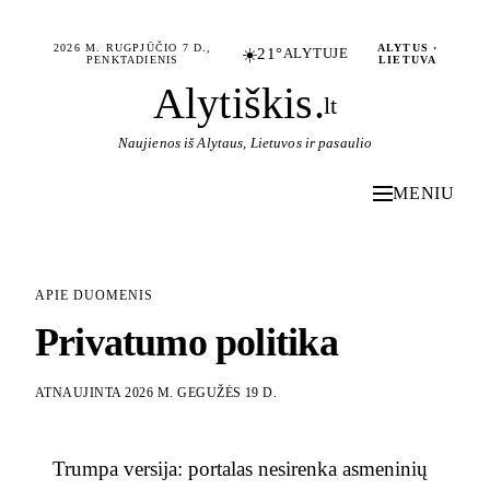
2026 M. RUGPJŪČIO 7 D.,
ALYTUS ·
☀️
21°
ALYTUJE
PENKTADIENIS
LIETUVA
Alytiškis
.
lt
Naujienos iš Alytaus, Lietuvos ir pasaulio
MENIU
APIE DUOMENIS
Privatumo politika
ATNAUJINTA
2026 M. GEGUŽĖS 19 D.
Trumpa versija: portalas nesirenka asmeninių