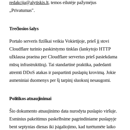
redakcija@alytiskis.lt
, temos eilutėje pažymėjus
„Privatumas".
Trečiosios šalys
Portalo serveris fiziškai veikia Vokietijoje, prieš jį stovi
Cloudflare turinio paskirstymo tinklas (lankytojo HTTP
užklausa praeina per Cloudflare serverius prieš pasiekdama
mūsų infrastruktūrą). Tai standartinė praktika, padedanti
atremti DDoS atakas ir paspartinti puslapių krovimą. Jokie
asmeniniai duomenys per šį tarpinį sluoksnį nesaugomi.
Politikos atnaujinimai
Šio dokumento atnaujinimo data nurodyta puslapio viršuje.
Esminius pakeitimus paskelbsime pagrindiniame puslapyje
bent septynias dienas iki įsigaliojimo, kad turėtumėte laiko