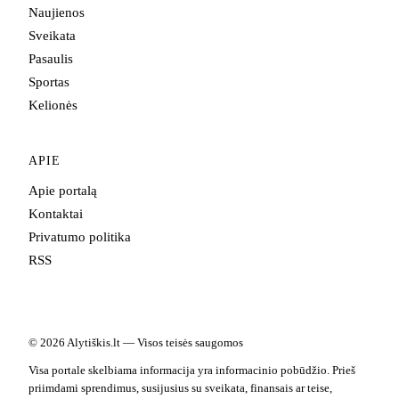
Naujienos
Sveikata
Pasaulis
Sportas
Kelionės
APIE
Apie portalą
Kontaktai
Privatumo politika
RSS
© 2026 Alytiškis.lt — Visos teisės saugomos
Visa portale skelbiama informacija yra informacinio pobūdžio. Prieš
priimdami sprendimus, susijusius su sveikata, finansais ar teise,