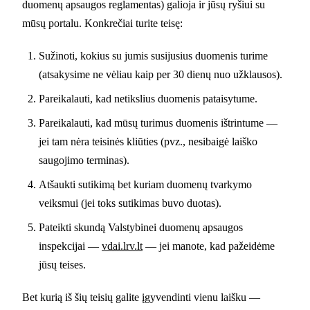
duomenų apsaugos reglamentas) galioja ir jūsų ryšiui su
mūsų portalu. Konkrečiai turite teisę:
Sužinoti, kokius su jumis susijusius duomenis turime
(atsakysime ne vėliau kaip per 30 dienų nuo užklausos).
Pareikalauti, kad netikslius duomenis pataisytume.
Pareikalauti, kad mūsų turimus duomenis ištrintume —
jei tam nėra teisinės kliūties (pvz., nesibaigė laiško
saugojimo terminas).
Atšaukti sutikimą bet kuriam duomenų tvarkymo
veiksmui (jei toks sutikimas buvo duotas).
Pateikti skundą Valstybinei duomenų apsaugos
inspekcijai —
vdai.lrv.lt
— jei manote, kad pažeidėme
jūsų teises.
Bet kurią iš šių teisių galite įgyvendinti vienu laišku —