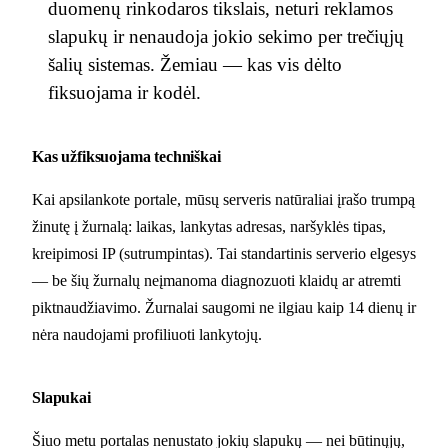
duomenų rinkodaros tikslais, neturi reklamos
slapukų ir nenaudoja jokio sekimo per trečiųjų
šalių sistemas. Žemiau — kas vis dėlto
fiksuojama ir kodėl.
Kas užfiksuojama techniškai
Kai apsilankote portale, mūsų serveris natūraliai įrašo trumpą
žinutę į žurnalą: laikas, lankytas adresas, naršyklės tipas,
kreipimosi IP (sutrumpintas). Tai standartinis serverio elgesys
— be šių žurnalų neįmanoma diagnozuoti klaidų ar atremti
piktnaudžiavimo. Žurnalai saugomi ne ilgiau kaip 14 dienų ir
nėra naudojami profiliuoti lankytojų.
Slapukai
Šiuo metu portalas nenustato jokių slapukų — nei būtinųjų,