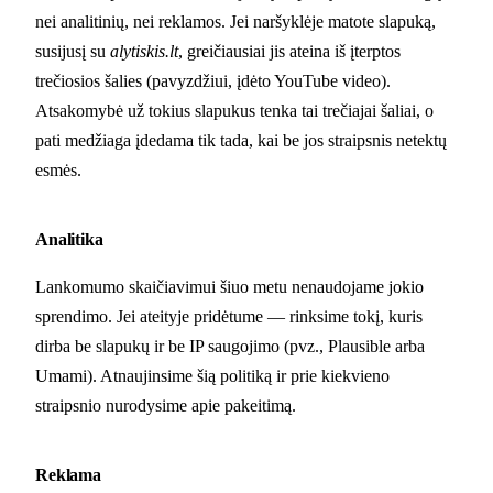
nei analitinių, nei reklamos. Jei naršyklėje matote slapuką,
susijusį su
alytiskis.lt
, greičiausiai jis ateina iš įterptos
trečiosios šalies (pavyzdžiui, įdėto YouTube video).
Atsakomybė už tokius slapukus tenka tai trečiajai šaliai, o
pati medžiaga įdedama tik tada, kai be jos straipsnis netektų
esmės.
Analitika
Lankomumo skaičiavimui šiuo metu nenaudojame jokio
sprendimo. Jei ateityje pridėtume — rinksime tokį, kuris
dirba be slapukų ir be IP saugojimo (pvz., Plausible arba
Umami). Atnaujinsime šią politiką ir prie kiekvieno
straipsnio nurodysime apie pakeitimą.
Reklama