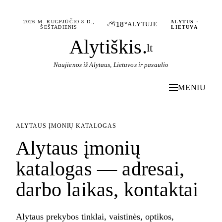
2026 M. RUGPJŪČIO 8 D.,
ALYTUS ·
⛅
18°
ALYTUJE
ŠEŠTADIENIS
LIETUVA
Alytiškis
.
lt
Naujienos iš Alytaus, Lietuvos ir pasaulio
MENIU
ALYTAUS ĮMONIŲ KATALOGAS
Alytaus įmonių
katalogas — adresai,
darbo laikas, kontaktai
Alytaus prekybos tinklai, vaistinės, optikos,