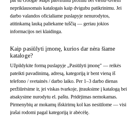
pat su Google Maps patvirtintu profiliu bei vienu–dviem
nepriklausomais katalogais kaip dvigubu patikrinimu. Jei
darbo valandos oficialiame puslapyje nenurodytos,
atitinkamą lauką paliekame tuščią — geriau jokios
informacijos nei klaidinga.
Kaip pasiūlyti įmonę, kurios dar nėra šiame
kataloge?
Užpildykite formą puslapyje „Pasiūlyti įmonę" — reikės
pateikti pavadinimą, adresą, kategoriją ir bent vieną iš
telefono / svetainės / darbo laiko. Per 1–3 darbo dienas
peržiūrėsime ir, jei viskas tvarkoje, įtrauksime į katalogą bei
atsakysime nurodytu el. paštu. Pridėjimas nemokamas.
Pirmenybių ar mokamų išskirimų kol kas nesiūlome — visi
įrašai rodomi pagal kategoriją ir abėcėlę.