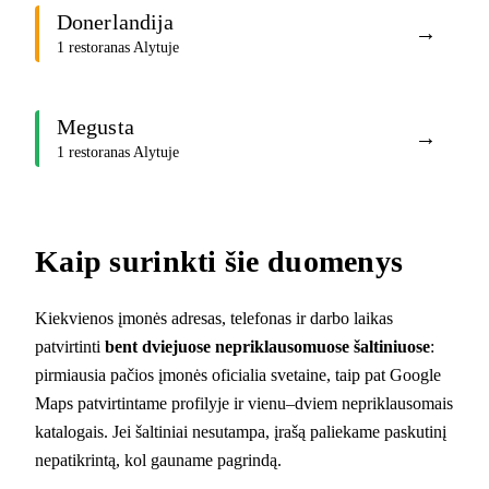
Donerlandija
→
1 restoranas Alytuje
Megusta
→
1 restoranas Alytuje
Kaip surinkti šie duomenys
Kiekvienos įmonės adresas, telefonas ir darbo laikas
patvirtinti
bent dviejuose nepriklausomuose šaltiniuose
:
pirmiausia pačios įmonės oficialia svetaine, taip pat Google
Maps patvirtintame profilyje ir vienu–dviem nepriklausomais
katalogais. Jei šaltiniai nesutampa, įrašą paliekame paskutinį
nepatikrintą, kol gauname pagrindą.