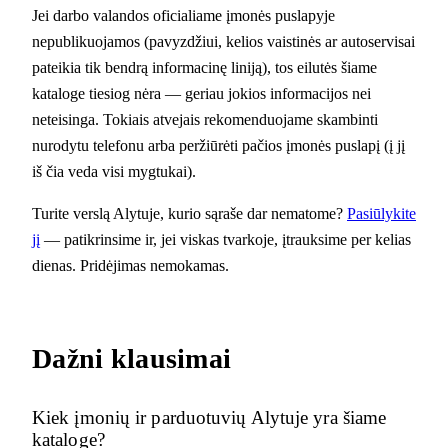
Jei darbo valandos oficialiame įmonės puslapyje
nepublikuojamos (pavyzdžiui, kelios vaistinės ar autoservisai
pateikia tik bendrą informacinę liniją), tos eilutės šiame
kataloge tiesiog nėra — geriau jokios informacijos nei
neteisinga. Tokiais atvejais rekomenduojame skambinti
nurodytu telefonu arba peržiūrėti pačios įmonės puslapį (į jį
iš čia veda visi mygtukai).
Turite verslą Alytuje, kurio sąraše dar nematome?
Pasiūlykite
jį
— patikrinsime ir, jei viskas tvarkoje, įtrauksime per kelias
dienas. Pridėjimas nemokamas.
Dažni klausimai
Kiek įmonių ir parduotuvių Alytuje yra šiame
kataloge?