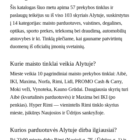
Šis katalogas šiuo metu apima 57 prekybos tinklus ir
paslaugų teikėjus su iš viso 103 skyriais Alytuje, suskirstytus
į 14 kategorijas: maisto parduotuves, vaistines, degalines,
optikas, sporto prekes, telekomą bei draudimą, automobilių
atstovybes ir kt. Tinklą plečiame, kai gauname patvirtintų
duomenų iš oficialių įmonių svetainių.
Kurie maisto tinklai veikia Alytuje?
Mieste veikia 10 pagrindiniai maisto prekybos tinklai: Aibė,
IKI, Maxima, Norfa, Rimi, Lidl, PROMO Cash & Carry,
Moki veži, Vynoteka, Kauno Grūdai. Daugiausia skyrių turi
Aibė (kvartalinės parduotuvės) ir Maxima bei IKI (po
penkias). Hyper Rimi — vienintelis Rimi tinklo skyrius
mieste, įsikūręs Naujosios ir Ūdrijos sankryžoje.
Kurios parduotuvės Alytuje dirba ilgiausiai?
Iki 23:00 mieste dirba Rimi (Naujoji g. 7E / Ūdrijos g. 1) ir