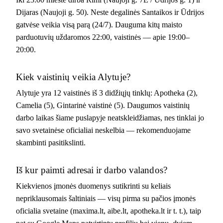
Dijaras (Naujoji g. 50). Neste degalinės Santaikos ir Ūdrijos
gatvėse veikia visą parą (24/7). Dauguma kitų maisto
parduotuvių uždaromos 22:00, vaistinės — apie 19:00–
20:00.
Kiek vaistinių veikia Alytuje?
Alytuje yra 12 vaistinės iš 3 didžiųjų tinklų: Apotheka (2),
Camelia (5), Gintarinė vaistinė (5). Daugumos vaistinių
darbo laikas šiame puslapyje neatskleidžiamas, nes tinklai jo
savo svetainėse oficialiai neskelbia — rekomenduojame
skambinti pasitikslinti.
Iš kur paimti adresai ir darbo valandos?
Kiekvienos įmonės duomenys sutikrinti su keliais
nepriklausomais šaltiniais — visų pirma su pačios įmonės
oficialia svetaine (maxima.lt, aibe.lt, apotheka.lt ir t. t.), taip