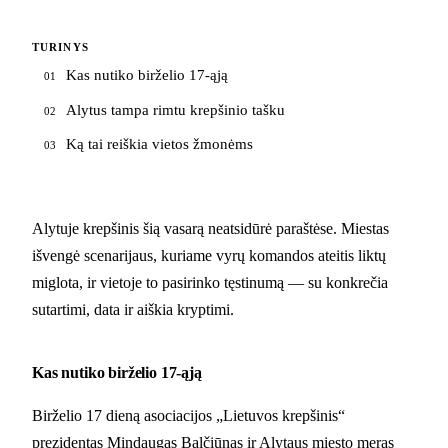
TURINYS
Kas nutiko birželio 17-ąją
01
Alytus tampa rimtu krepšinio tašku
02
Ką tai reiškia vietos žmonėms
03
Alytuje krepšinis šią vasarą neatsidūrė paraštėse. Miestas
išvengė scenarijaus, kuriame vyrų komandos ateitis liktų
miglota, ir vietoje to pasirinko tęstinumą — su konkrečia
sutartimi, data ir aiškia kryptimi.
Kas nutiko birželio 17-ąją
Birželio 17 dieną asociacijos „Lietuvos krepšinis“
prezidentas Mindaugas Balčiūnas ir Alytaus miesto meras