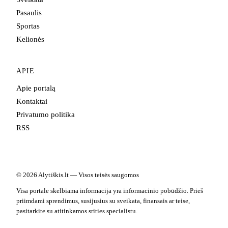
Pasaulis
Sportas
Kelionės
APIE
Apie portalą
Kontaktai
Privatumo politika
RSS
© 2026 Alytiškis.lt — Visos teisės saugomos
Visa portale skelbiama informacija yra informacinio pobūdžio. Prieš
priimdami sprendimus, susijusius su sveikata, finansais ar teise,
pasitarkite su atitinkamos srities specialistu.