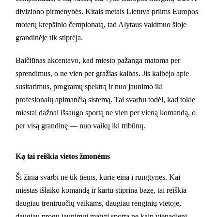
diviziono pirmenybės. Kitais metais Lietuva priims Europos
moterų krepšinio čempionatą, tad Alytaus vaidmuo šioje
grandinėje tik stiprėja.
Balčiūnas akcentavo, kad miesto pažanga matoma per
sprendimus, o ne vien per gražias kalbas. Jis kalbėjo apie
susitarimus, programų spektrą ir nuo jaunimo iki
profesionalų apimančią sistemą. Tai svarbu todėl, kad tokie
miestai dažnai išsaugo sportą ne vien per vieną komandą, o
per visą grandinę — nuo vaikų iki tribūnų.
Ką tai reiškia vietos žmonėms
Ši žinia svarbi ne tik tiems, kurie eina į rungtynes. Kai
miestas išlaiko komandą ir kartu stiprina bazę, tai reiškia
daugiau treniruočių vaikams, daugiau renginių vietoje,
daugiau progų jaunimui matyti sportą ne kaip vienadienį