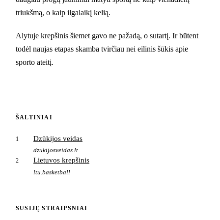
triukšmą, o kaip ilgalaikį kelią.
Alytuje krepšinis šiemet gavo ne pažadą, o sutartį. Ir būtent
todėl naujas etapas skamba tvirčiau nei eilinis šūkis apie
sporto ateitį.
ŠALTINIAI
Dzūkijos veidas
1
dzukijosveidas.lt
Lietuvos krepšinis
2
ltu.basketball
SUSIJĘ STRAIPSNIAI