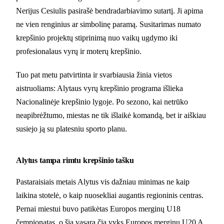
Nerijus Cesiulis pasirašė bendradarbiavimo sutartį. Ji apima
ne vien renginius ar simbolinę paramą. Susitarimas numato
krepšinio projektų stiprinimą nuo vaikų ugdymo iki
profesionalaus vyrų ir moterų krepšinio.
Tuo pat metu patvirtinta ir svarbiausia žinia vietos
aistruoliams: Alytaus vyrų krepšinio programa išlieka
Nacionalinėje krepšinio lygoje. Po sezono, kai netrūko
neapibrėžtumo, miestas ne tik išlaikė komandą, bet ir aiškiau
susiejo ją su platesniu sporto planu.
Alytus tampa rimtu krepšinio tašku
Pastaraisiais metais Alytus vis dažniau minimas ne kaip
laikina stotelė, o kaip nuosekliai augantis regioninis centras.
Pernai miestui buvo patikėtas Europos merginų U18
čempionatas, o šią vasarą čia vyks Europos merginų U20 A