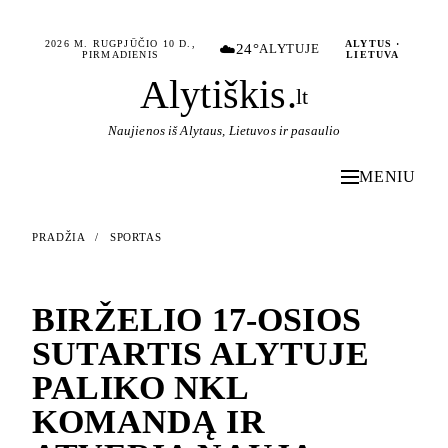
2026 M. RUGPJŪČIO 10 D.,
ALYTUS ·
☁️
24°
ALYTUJE
PIRMADIENIS
LIETUVA
Alytiškis
.
lt
Naujienos iš Alytaus, Lietuvos ir pasaulio
MENIU
PRADŽIA
/
SPORTAS
SPORTAS
BIRŽELIO 17-OSIOS
SUTARTIS ALYTUJE
PALIKO NKL
KOMANDĄ IR