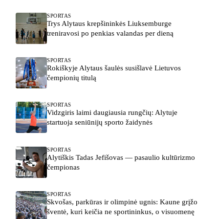
SPORTAS
Trys Alytaus krepšininkės Liuksemburge
treniravosi po penkias valandas per dieną
SPORTAS
Rokiškyje Alytaus šaulės susišlavė Lietuvos
čempionių titulą
SPORTAS
Vidzgiris laimi daugiausia rungčių: Alytuje
startuoja seniūnijų sporto žaidynės
SPORTAS
Alytiškis Tadas Jefišovas — pasaulio kultūrizmo
čempionas
SPORTAS
Skvošas, parkūras ir olimpinė ugnis: Kaune grįžo
šventė, kuri keičia ne sportininkus, o visuomenę