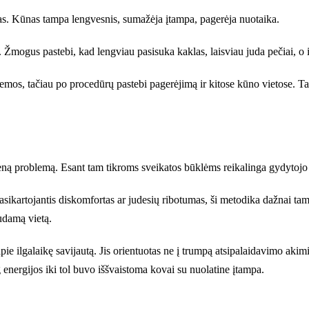
mas. Kūnas tampa lengvesnis, sumažėja įtampa, pagerėja nuotaika.
. Žmogus pastebi, kad lengviau pasisuka kaklas, laisviau juda pečiai, o 
emos, tačiau po procedūrų pastebi pagerėjimą ir kitose kūno vietose. Tai 
ieną problemą. Esant tam tikroms sveikatos būklėms reikalinga gydytojo 
ikartojantis diskomfortas ar judesių ribotumas, ši metodika dažnai tampa
udamą vietą.
 ilgalaikę savijautą. Jis orientuotas ne į trumpą atsipalaidavimo akimirk
energijos iki tol buvo iššvaistoma kovai su nuolatine įtampa.