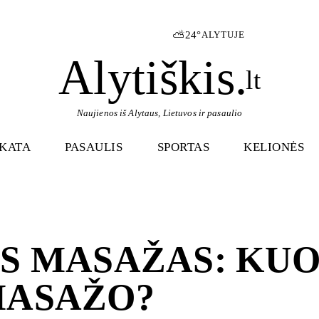
⛅
24°
ALYTUJE
Alytiškis
.
lt
Naujienos iš Alytaus, Lietuvos ir pasaulio
IKATA
PASAULIS
SPORTAS
KELIONĖS
S MASAŽAS: KUO 
MASAŽO?