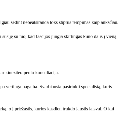
ilgiau sėdint nebeatsiranda toks stiprus tempimas kaip anksčiau.
susiję su tuo, kad fascijos jungia skirtingas kūno dalis į vieną
ar kineziterapeuto konsultacija.
 vertinga pagalba. Svarbiausia pasirinkti specialistą, kuris
ą, o į priežastis, kurios kasdien trukdo jaustis laisvai. O kai