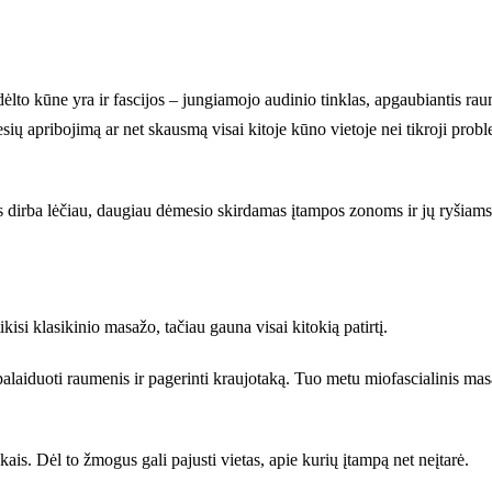
o kūne yra ir fascijos – jungiamojo audinio tinklas, apgaubiantis raume
ių apribojimą ar net skausmą visai kitoje kūno vietoje nei tikroji proble
as dirba lėčiau, daugiau dėmesio skirdamas įtampos zonoms ir jų ryšiam
isi klasikinio masažo, tačiau gauna visai kitokią patirtį.
palaiduoti raumenis ir pagerinti kraujotaką. Tuo metu miofascialinis masa
is. Dėl to žmogus gali pajusti vietas, apie kurių įtampą net neįtarė.