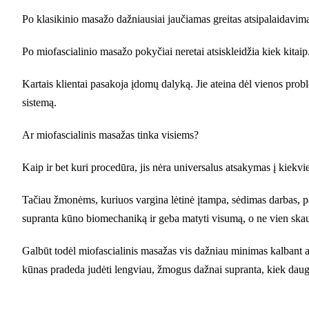
Po klasikinio masažo dažniausiai jaučiamas greitas atsipalaidavi
Po miofascialinio masažo pokyčiai neretai atsiskleidžia kiek kitaip
Kartais klientai pasakoja įdomų dalyką. Jie ateina dėl vienos probl
sistemą.
Ar miofascialinis masažas tinka visiems?
Kaip ir bet kuri procedūra, jis nėra universalus atsakymas į kiekv
Tačiau žmonėms, kuriuos vargina lėtinė įtampa, sėdimas darbas, pas
supranta kūno biomechaniką ir geba matyti visumą, o ne vien ska
Galbūt todėl miofascialinis masažas vis dažniau minimas kalbant apie
kūnas pradeda judėti lengviau, žmogus dažnai supranta, kiek daug 