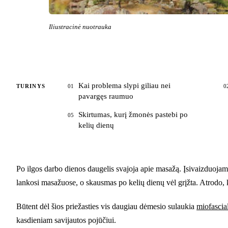
Iliustracinė nuotrauka
Kai problema slypi giliau nei
TURINYS
01
0
pavargęs raumuo
Skirtumas, kurį žmonės pastebi po
05
kelių dienų
Po ilgos darbo dienos daugelis svajoja apie masažą. Įsivaizduojam
lankosi masažuose, o skausmas po kelių dienų vėl grįžta. Atrodo, k
Būtent dėl šios priežasties vis daugiau dėmesio sulaukia
miofascia
kasdieniam savijautos pojūčiui.