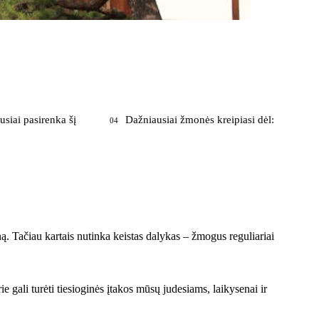
siai pasirenka šį
Dažniausiai žmonės kreipiasi dėl:
04
. Tačiau kartais nutinka keistas dalykas – žmogus reguliariai
rie gali turėti tiesioginės įtakos mūsų judesiams, laikysenai ir