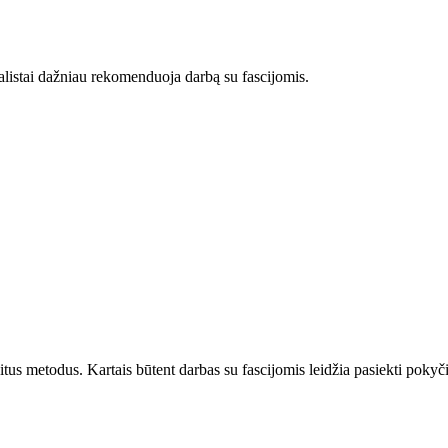
cialistai dažniau rekomenduoja darbą su fascijomis.
kitus metodus. Kartais būtent darbas su fascijomis leidžia pasiekti poky