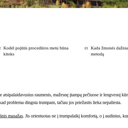
Kodėl pojūtis procedūros metu būna
Kada žmonės dažniau
2
03
kitoks
metodą
e atsipalaidavusius raumenis, mažesnę įtampą pečiuose ir lengvesnį kūną
ad problema dingsta trumpam, tačiau jos priežastis lieka nepaliesta.
linis masažas
. Jis orientuotas ne į trumpalaikį komfortą, o į audinius, ku