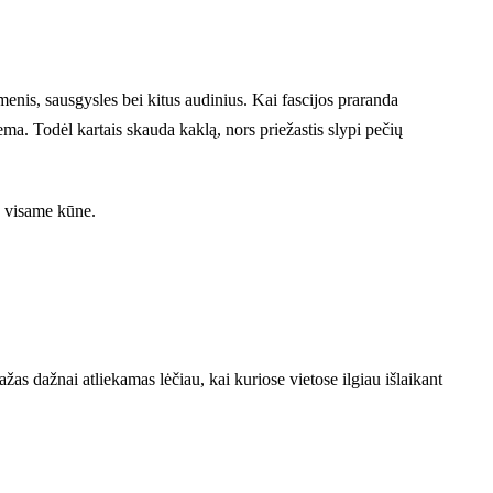
nis, sausgysles bei kitus audinius. Kai fascijos praranda
ma. Todėl kartais skauda kaklą, nors priežastis slypi pečių
s visame kūne.
žas dažnai atliekamas lėčiau, kai kuriose vietose ilgiau išlaikant