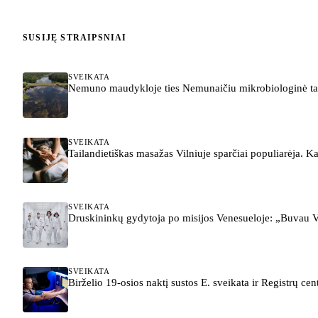
SUSIJĘ STRAIPSNIAI
SVEIKATA
Nemuno maudykloje ties Nemunaičiu mikrobiologinė tar
SVEIKATA
Tailandietiškas masažas Vilniuje sparčiai populiarėja. K
SVEIKATA
Druskininkų gydytoja po misijos Venesueloje: „Buvau V
SVEIKATA
Birželio 19-osios naktį sustos E. sveikata ir Registrų cen