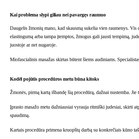
Kai problema slypi giliau nei pavargęs raumuo
Daugelis žmonių mano, kad skausmą sukelia vien raumenys. Vis dėlt
elastingumą arba tampa įtemptos, žmogus gali jausti tempimą, judes
juostoje ar net nugaroje.
Miofascialinis masažas skirtas būtent šiems audiniams. Specialist
Kodėl pojūtis procedūros metu būna kitoks
Žmonės, pirmą kartą išbandę šią procedūrą, dažnai nustemba. Jie tik
Įprasto masažo metu dažniausiai vyrauja ritmiški judesiai, skirti at
spaudimą.
Kartais procedūra primena kruopštų darbą su konkrečiais kūno taška