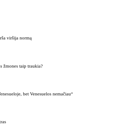
ša viršija normą
as žmones taip traukia?
enesueloje, bet Venesuelos nemačiau“
tras