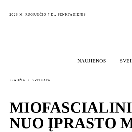
2026 M. RUGPJŪČIO 7 D., PENKTADIENIS
NAUJIENOS
SVE
PRADŽIA
/
SVEIKATA
SVEIKATA
MIOFASCIALINI
NUO ĮPRASTO 