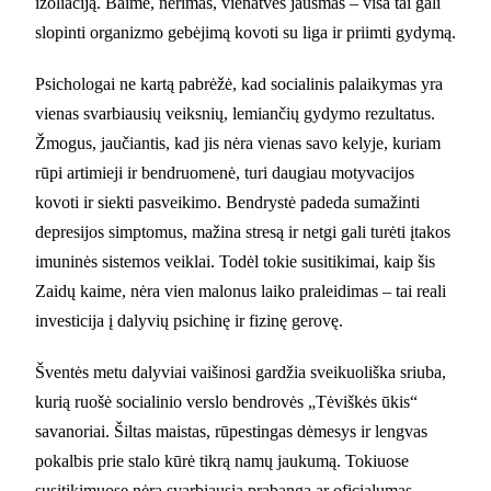
izoliaciją. Baimė, nerimas, vienatvės jausmas – visa tai gali
slopinti organizmo gebėjimą kovoti su liga ir priimti gydymą.
Psichologai ne kartą pabrėžė, kad socialinis palaikymas yra
vienas svarbiausių veiksnių, lemiančių gydymo rezultatus.
Žmogus, jaučiantis, kad jis nėra vienas savo kelyje, kuriam
rūpi artimieji ir bendruomenė, turi daugiau motyvacijos
kovoti ir siekti pasveikimo. Bendrystė padeda sumažinti
depresijos simptomus, mažina stresą ir netgi gali turėti įtakos
imuninės sistemos veiklai. Todėl tokie susitikimai, kaip šis
Zaidų kaime, nėra vien malonus laiko praleidimas – tai reali
investicija į dalyvių psichinę ir fizinę gerovę.
Šventės metu dalyviai vaišinosi gardžia sveikuoliška sriuba,
kurią ruošė socialinio verslo bendrovės „Tėviškės ūkis“
savanoriai. Šiltas maistas, rūpestingas dėmesys ir lengvas
pokalbis prie stalo kūrė tikrą namų jaukumą. Tokiuose
susitikimuose nėra svarbiausia prabanga ar oficialumas –