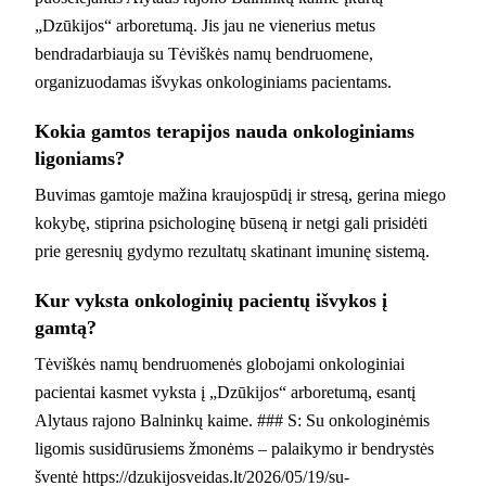
„Dzūkijos“ arboretumą. Jis jau ne vienerius metus
bendradarbiauja su Tėviškės namų bendruomene,
organizuodamas išvykas onkologiniams pacientams.
Kokia gamtos terapijos nauda onkologiniams
ligoniams?
Buvimas gamtoje mažina kraujospūdį ir stresą, gerina miego
kokybę, stiprina psichologinę būseną ir netgi gali prisidėti
prie geresnių gydymo rezultatų skatinant imuninę sistemą.
Kur vyksta onkologinių pacientų išvykos į
gamtą?
Tėviškės namų bendruomenės globojami onkologiniai
pacientai kasmet vyksta į „Dzūkijos“ arboretumą, esantį
Alytaus rajono Balninkų kaime. ### S: Su onkologinėmis
ligomis susidūrusiems žmonėms – palaikymo ir bendrystės
šventė https://dzukijosveidas.lt/2026/05/19/su-