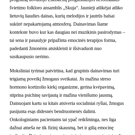
švietimo folkloro ansamblis „Skuja“. Jaunieji atlikėjai atliko
lietuvių liaudies dainas, kurių melodijos ir jautrūs balsai
sukūrė nepakartojamą atmosferą. Dainavimas šiame
kontekste buvo kur kas daugiau nei muzikinis pasirodymas –
tai sena ir pasaulyje pripažinta emocinės terapijos forma,
padedanti žmonėms atsiskleisti ir išsivaduoti nuo
susikaupusio nerimo.
Moksliniai tyrimai patvirtina, kad grupinis dainavimas turi
teigiamą poveikį žmogaus sveikatai. Jis mažina streso
hormono kortizolio kiekį organizme, gerina kvėpavimą,
stiprina psichinę savijautą ir mažina vienišumo jausmą.
Dainuojant kartu su kitais atsiveria socialiniai ryšiai, žmogus
pasijunta esąs didesnės bendruomenės dalimi.
Onkologiniams pacientams tai ypač reikšminga, nes liga
dažnai atneša ne tik fizinį skausmą, bet ir gilią emocinę