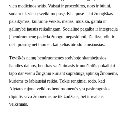
vien medicinos sritis. Vaistai ir procedūros, nors ir būtini,
sudaro tik vieną sveikimo pusę. Kita pusė – tai žmogiškas
palaikymas, kultūrinė veikla, menas, muzika, gamta ir
galimybė jaustis reikalingam. Socialinė pagalba ir integracija
į bendruomenę padeda žmogui nepasiduoti, išlaikyti viltį ir
rasti prasmę net tuomet, kai kelias atrodo tamsiausias.
Tėviškės namų bendruomenės sodyboje skambėjusios
liaudies dainos, bendras vaišinimasis ir nuoširdūs pokalbiai
tapo dar vienu žingsniu kuriant supratingą aplinką žmonėms,
kuriems to labiausiai reikia. Tokie renginiai rodo, kad
Alytaus rajone veiklios bendruomenės yra pasirengusios
rūpintis savo žmonėmis ne tik žodžiais, bet ir realiais
veiksmais.