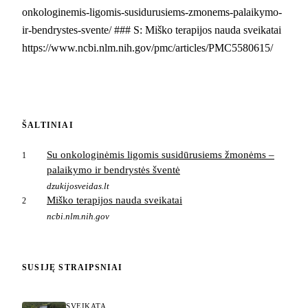
onkologinemis-ligomis-susidurusiems-zmonems-palaikymo-
ir-bendrystes-svente/ ### S: Miško terapijos nauda sveikatai
https://www.ncbi.nlm.nih.gov/pmc/articles/PMC5580615/
ŠALTINIAI
Su onkologinėmis ligomis susidūrusiems žmonėms –
1
palaikymo ir bendrystės šventė
dzukijosveidas.lt
Miško terapijos nauda sveikatai
2
ncbi.nlm.nih.gov
SUSIJĘ STRAIPSNIAI
SVEIKATA