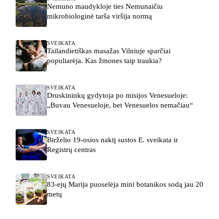
Nemuno maudykloje ties Nemunaičiu
mikrobiologinė tarša viršija normą
SVEIKATA
Tailandietiškas masažas Vilniuje sparčiai
populiarėja. Kas žmones taip traukia?
SVEIKATA
Druskininkų gydytoja po misijos Venesueloje:
„Buvau Venesueloje, bet Venesuelos nemačiau“
SVEIKATA
Birželio 19-osios naktį sustos E. sveikata ir
Registrų centras
SVEIKATA
83-ejų Marija puoselėja mini botanikos sodą jau 20
metų