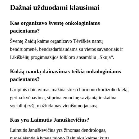
Dažnai užduodami klausimai
Kas organizavo šventę onkologiniams
pacientams?
Šventę Zaidų kaime organizavo Tėviškės namų
bendruomenė, bendradarbiaudama su vietos savanoriais ir
Likiškėlių progimnazijos folkloro ansambliu „Skuja“.
Kokią naudą dainavimas teikia onkologiniams
pacientams?
Grupinis dainavimas mažina streso hormono kortizolio kiekį,
gerina kvėpavimą, stiprina emocinę savijautą ir skatina
socialinį ryšį, mažindamas vienišumo jausmą.
Kas yra Laimutis Januškevičius?
Laimutis Januškevičius yra žinomas dendrologas,
puoselėjantis Alytaus rajono Balninkų kaime įkurtą