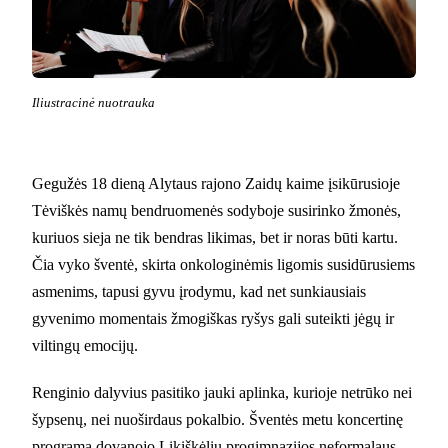
Iliustracinė nuotrauka
Gegužės 18 dieną Alytaus rajono Zaidų kaime įsikūrusioje
Tėviškės namų bendruomenės sodyboje susirinko žmonės,
kuriuos sieja ne tik bendras likimas, bet ir noras būti kartu.
Čia vyko šventė, skirta onkologinėmis ligomis susidūrusiems
asmenims, tapusi gyvu įrodymu, kad net sunkiausiais
gyvenimo momentais žmogiškas ryšys gali suteikti jėgų ir
viltingų emocijų.
Renginio dalyvius pasitiko jauki aplinka, kurioje netrūko nei
šypsenų, nei nuoširdaus pokalbio. Šventės metu koncertinę
programą dovanojo Likiškėlių progimnazijos neformalaus