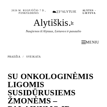
2026 M. RUGPJŪČIO 7 D.,
ALYTUS ·
☁️
23°
ALYTUJE
PENKTADIENIS
LIETUVA
Alytiškis
.
lt
Naujienos iš Alytaus, Lietuvos ir pasaulio
MENIU
PRADŽIA
/
SVEIKATA
SVEIKATA
SU ONKOLOGINĖMIS
LIGOMIS
SUSIDŪRUSIEMS
ŽMONĖMS –