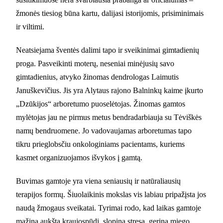
žmonės tiesiog būna kartu, dalijasi istorijomis, prisiminimais
ir viltimi.
Neatsiejama šventės dalimi tapo ir sveikinimai gimtadienių
proga. Pasveikinti moterų, neseniai minėjusių savo
gimtadienius, atvyko žinomas dendrologas Laimutis
Januškevičius. Jis yra Alytaus rajono Balninkų kaime įkurto
„Dzūkijos“ arboretumo puoselėtojas. Žinomas gamtos
mylėtojas jau ne pirmus metus bendradarbiauja su Tėviškės
namų bendruomene. Jo vadovaujamas arboretumas tapo
tikru prieglobsčiu onkologiniams pacientams, kuriems
kasmet organizuojamos išvykos į gamtą.
Buvimas gamtoje yra viena seniausių ir natūraliausių
terapijos formų. Šiuolaikinis mokslas vis labiau pripažįsta jos
naudą žmogaus sveikatai. Tyrimai rodo, kad laikas gamtoje
mažina aukštą kraujospūdį, slopina stresą, gerina miego