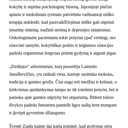
kokybę ir stiprina psichologinę būseną. Japonijoje plačiai
aptarta ir moksliniais tyrimais patvirtinta vadinamoji miško
terapija atskleidė, kad pasivaikščiojimai miške gali stiprinti
imuninę sistemą, mažinti nerimą ir depresijos simptomus.
Onkologiniams pacientams tokie potyriai ypač vertingi, nes
emocinė ramybė, kokybiškas poilsis ir teigiamos emocijos
padeda organizmui lengviau priimti gydymą ir atgauti jėgas.
„Dzūkijos“ arboretumas, kurį puoselėja Laimutis
Januškevičius, yra unikali vieta, kurioje susitinka mokslas,
tradicija ir gamtos grožis. Čiui auga reti medžiai ir krūmai, o
kiekvienas apsilankymas tampa ne tik estetiniu potyriu, bet ir
pamoka apie gamtos stiprybę bei atsparumą. Būtent tokios
išvykos padeda žmonėms pamiršti ligos naštą bent trumpam
ir įkvėpti gyvenimo džiaugsmo.
Šventė Zaidų kaime dar kartą priminė, kad gydymas nėra