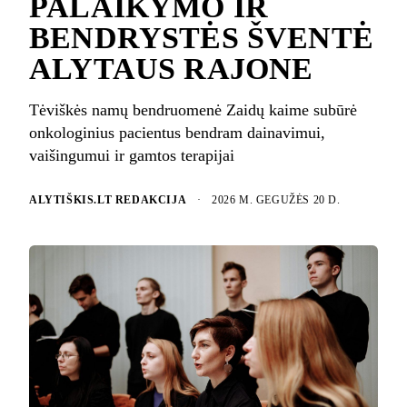
PALAIKYMO IR
BENDRYSTĖS ŠVENTĖ
ALYTAUS RAJONE
Tėviškės namų bendruomenė Zaidų kaime subūrė
onkologinius pacientus bendram dainavimui,
vaišingumui ir gamtos terapijai
ALYTIŠKIS.LT REDAKCIJA
·
2026 M. GEGUŽĖS 20 D.