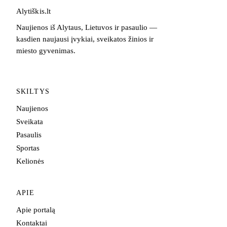
Alytiškis
.
lt
Naujienos iš Alytaus, Lietuvos ir pasaulio —
kasdien naujausi įvykiai, sveikatos žinios ir
miesto gyvenimas.
SKILTYS
Naujienos
Sveikata
Pasaulis
Sportas
Kelionės
APIE
Apie portalą
Kontaktai