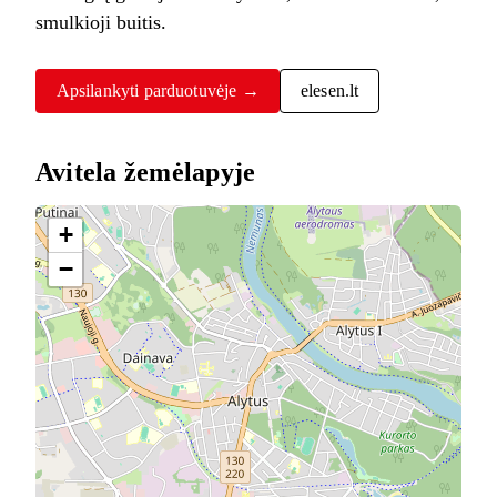
smulkioji buitis.
Apsilankyti parduotuvėje →
elesen.lt
Avitela žemėlapyje
+
−