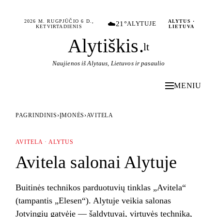
2026 M. RUGPJŪČIO 6 D.,
ALYTUS ·
☁️
21°
ALYTUJE
KETVIRTADIENIS
LIETUVA
Alytiškis
.
lt
Naujienos iš Alytaus, Lietuvos ir pasaulio
MENIU
PAGRINDINIS
›
ĮMONĖS
›
AVITELA
AVITELA · ALYTUS
Avitela salonai Alytuje
Buitinės technikos parduotuvių tinklas „Avitela“
(tampantis „Elesen“). Alytuje veikia salonas
Jotvingių gatvėje — šaldytuvai, virtuvės technika,