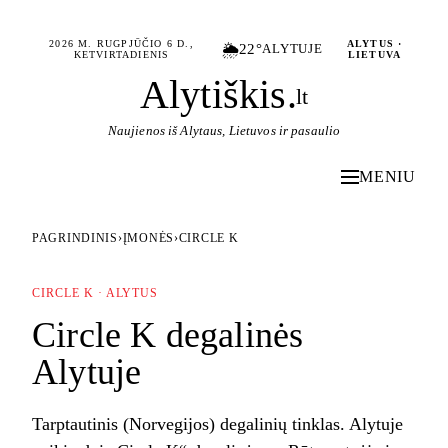
2026 M. RUGPJŪČIO 6 D.,
ALYTUS ·
🌦️
22°
ALYTUJE
KETVIRTADIENIS
LIETUVA
Alytiškis
.
lt
Naujienos iš Alytaus, Lietuvos ir pasaulio
MENIU
PAGRINDINIS
›
ĮMONĖS
›
CIRCLE K
CIRCLE K · ALYTUS
Circle K degalinės
Alytuje
Tarptautinis (Norvegijos) degalinių tinklas. Alytuje