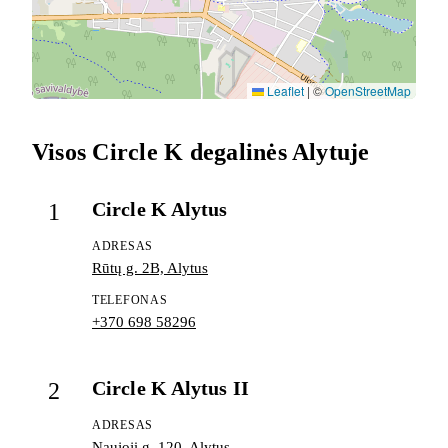
Leaflet
|
©
OpenStreetMap
Visos Circle K degalinės Alytuje
Circle K Alytus
1
ADRESAS
Rūtų g. 2B, Alytus
TELEFONAS
+370 698 58296
Circle K Alytus II
2
ADRESAS
Naujoji g. 120, Alytus