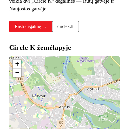
veikia dvi „Circle K“ degalinės — Rūtų gatvėje ir
Naujosios gatvėje.
Rasti degalinę →
circlek.lt
Circle K žemėlapyje
+
−