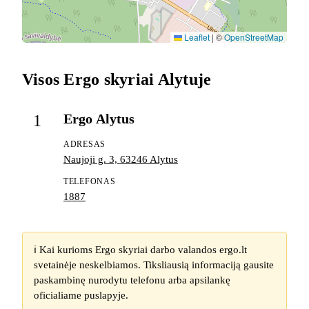
Leaflet
|
©
OpenStreetMap
Visos Ergo skyriai Alytuje
Ergo Alytus
1
ADRESAS
Naujoji g. 3, 63246 Alytus
TELEFONAS
1887
ℹ️ Kai kurioms Ergo skyriai darbo valandos ergo.lt
svetainėje neskelbiamos. Tiksliausią informaciją gausite
paskambinę nurodytu telefonu arba apsilankę
oficialiame puslapyje.