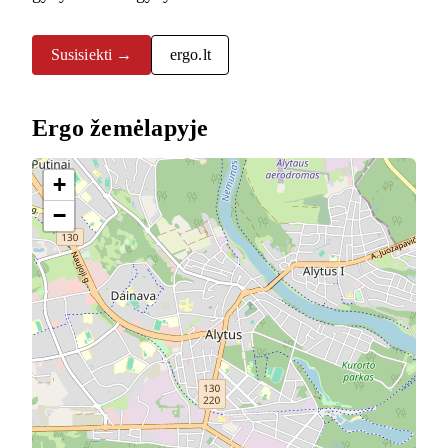
Susisiekti →
ergo.lt
Ergo žemėlapyje
+
−