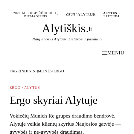
2026 M. RUGPJŪČIO 10 D.,
ALYTUS ·
⛅
23°
ALYTUJE
PIRMADIENIS
LIETUVA
Alytiškis
.
lt
Naujienos iš Alytaus, Lietuvos ir pasaulio
MENIU
PAGRINDINIS
›
ĮMONĖS
›
ERGO
ERGO · ALYTUS
Ergo skyriai Alytuje
Vokiečių Munich Re grupės draudimo bendrovė.
Alytuje veikia klientų skyrius Naujosios gatvėje —
gyvybės ir ne-gyvybės draudimas.