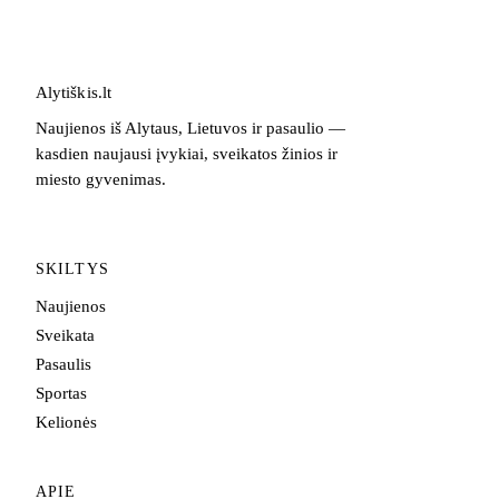
Alytiškis
.
lt
Naujienos iš Alytaus, Lietuvos ir pasaulio —
kasdien naujausi įvykiai, sveikatos žinios ir
miesto gyvenimas.
SKILTYS
Naujienos
Sveikata
Pasaulis
Sportas
Kelionės
APIE