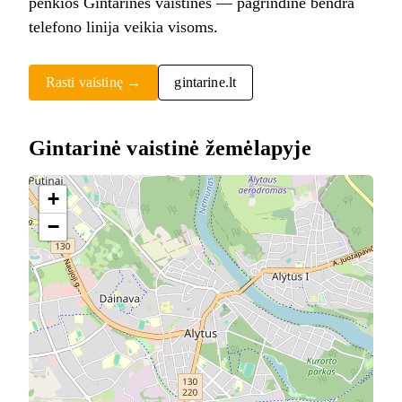
penkios Gintarinės vaistinės — pagrindinė bendra
telefono linija veikia visoms.
Rasti vaistinę →
gintarine.lt
Gintarinė vaistinė žemėlapyje
+
−