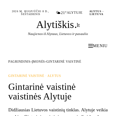
2026 M. RUGPJŪČIO 8 D.,
ALYTUS ·
🌤️
21°
ALYTUJE
ŠEŠTADIENIS
LIETUVA
Alytiškis
.
lt
Naujienos iš Alytaus, Lietuvos ir pasaulio
MENIU
PAGRINDINIS
›
ĮMONĖS
›
GINTARINĖ VAISTINĖ
GINTARINĖ VAISTINĖ · ALYTUS
Gintarinė vaistinė
vaistinės Alytuje
Didžiausias Lietuvos vaistinių tinklas. Alytuje veikia