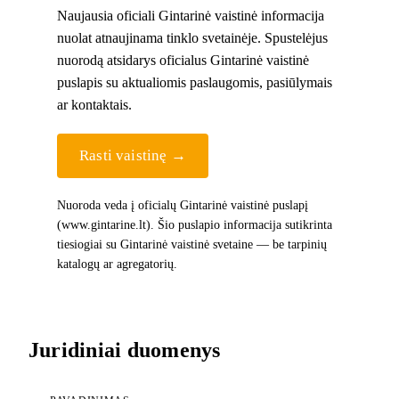
Naujausia oficiali Gintarinė vaistinė informacija
nuolat atnaujinama tinklo svetainėje. Spustelėjus
nuorodą atsidarys oficialus Gintarinė vaistinė
puslapis su aktualiomis paslaugomis, pasiūlymais
ar kontaktais.
Rasti vaistinę →
Nuoroda veda į oficialų Gintarinė vaistinė puslapį
(www.gintarine.lt). Šio puslapio informacija sutikrinta
tiesiogiai su Gintarinė vaistinė svetaine — be tarpinių
katalogų ar agregatorių.
Juridiniai duomenys