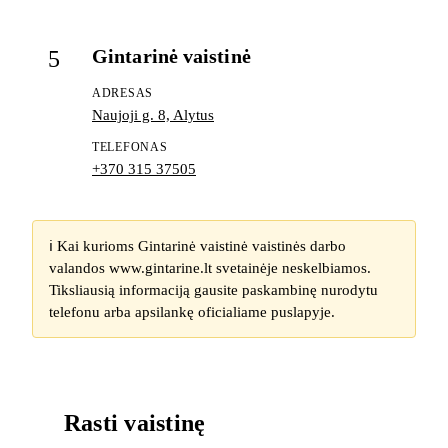
Gintarinė vaistinė
5
ADRESAS
Naujoji g. 8, Alytus
TELEFONAS
+370 315 37505
ℹ️ Kai kurioms Gintarinė vaistinė vaistinės darbo
valandos www.gintarine.lt svetainėje neskelbiamos.
Tiksliausią informaciją gausite paskambinę nurodytu
telefonu arba apsilankę oficialiame puslapyje.
Rasti vaistinę