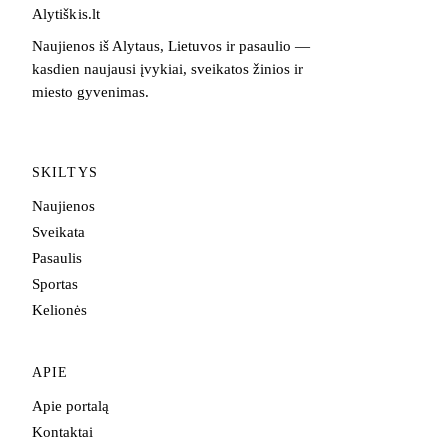
Alytiškis
.
lt
Naujienos iš Alytaus, Lietuvos ir pasaulio —
kasdien naujausi įvykiai, sveikatos žinios ir
miesto gyvenimas.
SKILTYS
Naujienos
Sveikata
Pasaulis
Sportas
Kelionės
APIE
Apie portalą
Kontaktai