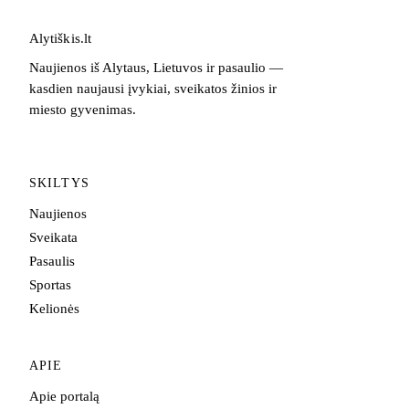
Alytiškis
.
lt
Naujienos iš Alytaus, Lietuvos ir pasaulio —
kasdien naujausi įvykiai, sveikatos žinios ir
miesto gyvenimas.
SKILTYS
Naujienos
Sveikata
Pasaulis
Sportas
Kelionės
APIE
Apie portalą