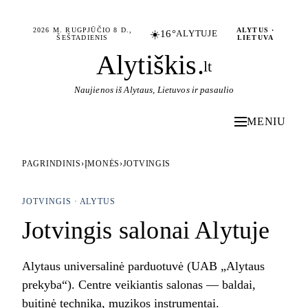
2026 M. RUGPJŪČIO 8 D.,
ALYTUS ·
☀️
16°
ALYTUJE
ŠEŠTADIENIS
LIETUVA
Alytiškis
.
lt
Naujienos iš Alytaus, Lietuvos ir pasaulio
MENIU
PAGRINDINIS
›
ĮMONĖS
›
JOTVINGIS
JOTVINGIS · ALYTUS
Jotvingis salonai Alytuje
Alytaus universalinė parduotuvė (UAB „Alytaus
prekyba“). Centre veikiantis salonas — baldai,
buitinė technika, muzikos instrumentai.