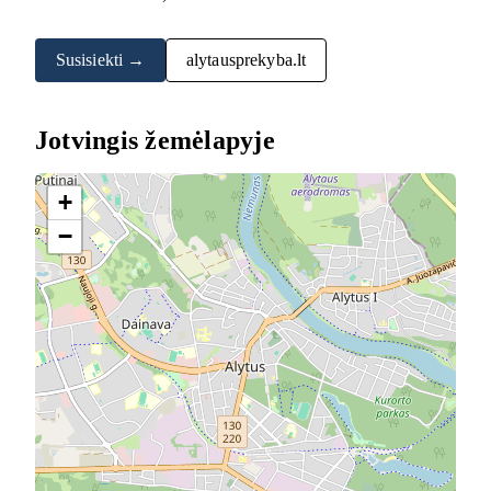
Susisiekti →
alytausprekyba.lt
Jotvingis žemėlapyje
+
−