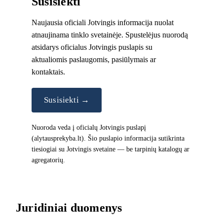
Susisiekti
Naujausia oficiali Jotvingis informacija nuolat
atnaujinama tinklo svetainėje. Spustelėjus nuorodą
atsidarys oficialus Jotvingis puslapis su
aktualiomis paslaugomis, pasiūlymais ar
kontaktais.
Susisiekti →
Nuoroda veda į oficialų Jotvingis puslapį
(alytausprekyba.lt). Šio puslapio informacija sutikrinta
tiesiogiai su Jotvingis svetaine — be tarpinių katalogų ar
agregatorių.
Juridiniai duomenys