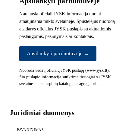
Apsilankyti parduotuvėje
Naujausia oficiali JYSK informacija nuolat
atnaujinama tinklo svetainėje. Spustelėjus nuorodą
atsidarys oficialus JYSK puslapis su aktualiomis
paslaugomis, pasiūlymais ar kontaktais.
Apsilankyti parduotuvėje →
Nuoroda veda į oficialų JYSK puslapį (www.jysk.lt).
Šio puslapio informacija sutikrinta tiesiogiai su JYSK
svetaine — be tarpinių katalogų ar agregatorių.
Juridiniai duomenys
PAVADINIMAS