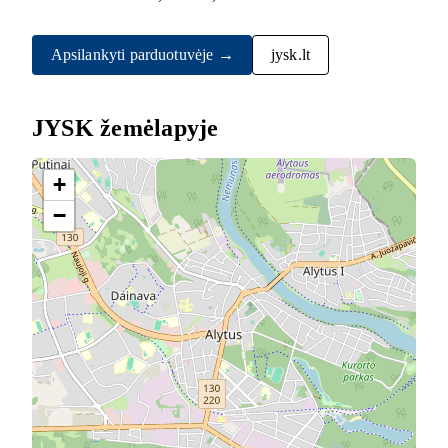
Apsilankyti parduotuvėje →
jysk.lt
JYSK žemėlapyje
+
−