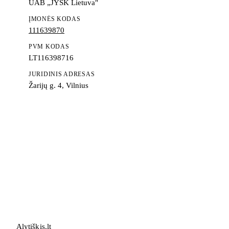
UAB „JYSK Lietuva"
ĮMONĖS KODAS
111639870
PVM KODAS
LT116398716
JURIDINIS ADRESAS
Žarijų g. 4, Vilnius
Alytiškis
.
lt