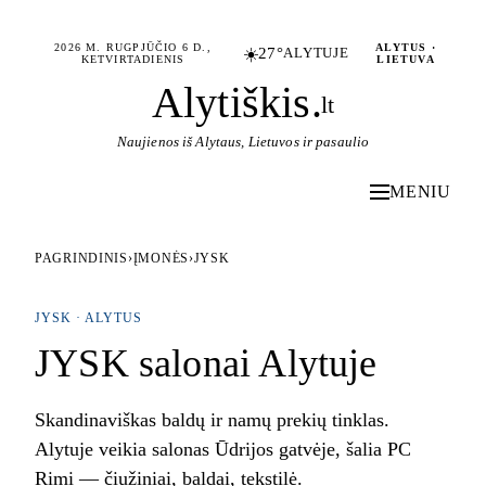
2026 M. RUGPJŪČIO 6 D.,
ALYTUS ·
☀️
27°
ALYTUJE
KETVIRTADIENIS
LIETUVA
Alytiškis
.
lt
Naujienos iš Alytaus, Lietuvos ir pasaulio
MENIU
PAGRINDINIS
›
ĮMONĖS
›
JYSK
JYSK · ALYTUS
JYSK salonai Alytuje
Skandinaviškas baldų ir namų prekių tinklas.
Alytuje veikia salonas Ūdrijos gatvėje, šalia PC
Rimi — čiužiniai, baldai, tekstilė.