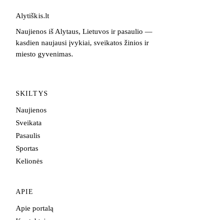
Alytiškis
.
lt
Naujienos iš Alytaus, Lietuvos ir pasaulio —
kasdien naujausi įvykiai, sveikatos žinios ir
miesto gyvenimas.
SKILTYS
Naujienos
Sveikata
Pasaulis
Sportas
Kelionės
APIE
Apie portalą