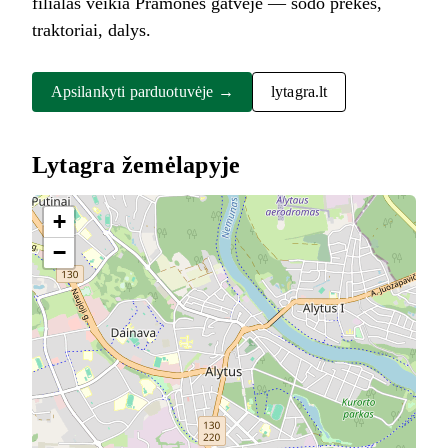
filialas veikia Pramonės gatvėje — sodo prekės,
traktoriai, dalys.
Apsilankyti parduotuvėje →
lytagra.lt
Lytagra žemėlapyje
+
−