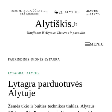
2026 M. RUGPJŪČIO 8 D.,
ALYTUS ·
🌤️
21°
ALYTUJE
ŠEŠTADIENIS
LIETUVA
Alytiškis
.
lt
Naujienos iš Alytaus, Lietuvos ir pasaulio
MENIU
PAGRINDINIS
›
ĮMONĖS
›
LYTAGRA
LYTAGRA · ALYTUS
Lytagra parduotuvės
Alytuje
Žemės ūkio ir buities technikos tinklas. Alytaus