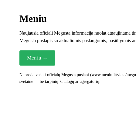
Meniu
Naujausia oficiali Megusta informacija nuolat atnaujinama tin
Megusta puslapis su aktualiomis paslaugomis, pasiūlymais ar
Meniu →
Nuoroda veda į oficialų Megusta puslapį (www.meniu.lt/vieta/megust
svetaine — be tarpinių katalogų ar agregatorių.