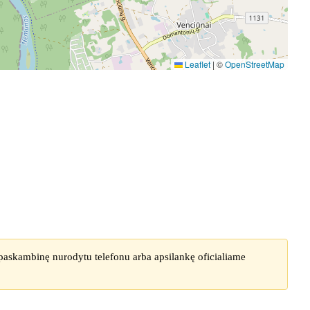
Leaflet
|
©
OpenStreetMap
 paskambinę nurodytu telefonu arba apsilankę oficialiame