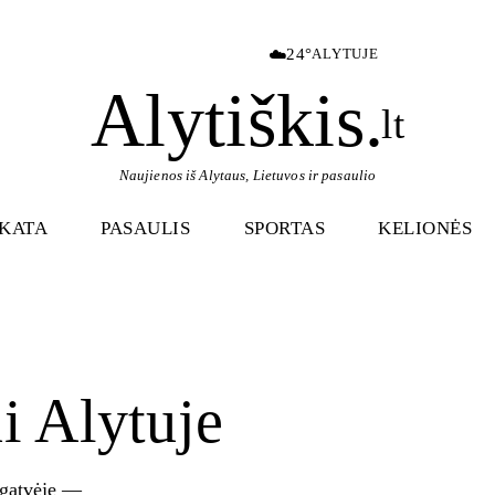
☁️
24°
ALYTUJE
Alytiškis
.
lt
Naujienos iš Alytaus, Lietuvos ir pasaulio
IKATA
PASAULIS
SPORTAS
KELIONĖS
i Alytuje
 gatvėje —