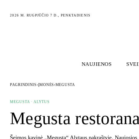
2026 M. RUGPJŪČIO 7 D., PENKTADIENIS
NAUJIENOS
SVE
PAGRINDINIS
›
ĮMONĖS
›
MEGUSTA
MEGUSTA · ALYTUS
Megusta restorana
Šeimos kavinė „Megusta“ Alytaus pakraštyje, Naujosios