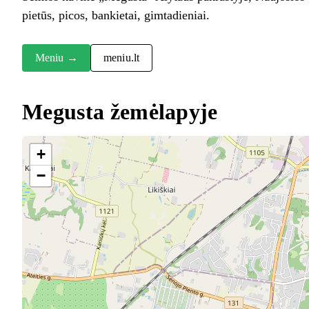
pietūs, picos, bankietai, gimtadieniai.
Meniu →
meniu.lt
Megusta žemėlapyje
+
−