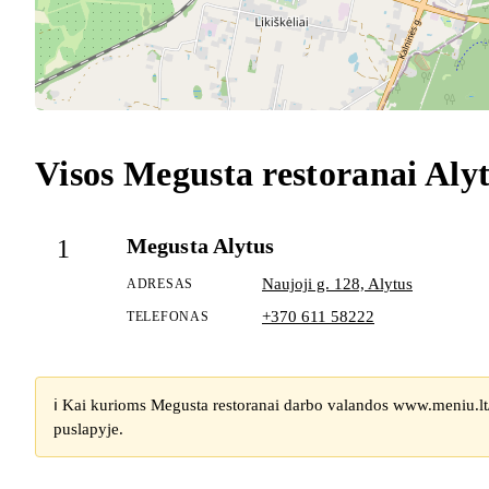
Visos Megusta restoranai Aly
Megusta Alytus
1
Naujoji g. 128, Alytus
ADRESAS
+370 611 58222
TELEFONAS
ℹ️ Kai kurioms Megusta restoranai darbo valandos www.meniu.lt/
puslapyje.