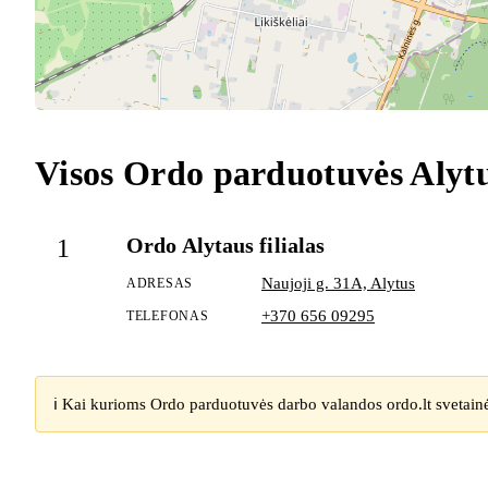
Visos Ordo parduotuvės Alyt
Ordo Alytaus filialas
1
Naujoji g. 31A, Alytus
ADRESAS
+370 656 09295
TELEFONAS
ℹ️ Kai kurioms Ordo parduotuvės darbo valandos ordo.lt svetain