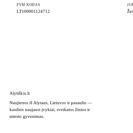
PVM KODAS
JU
LT100001124712
Žem
Alytiškis
.
lt
Naujienos iš Alytaus, Lietuvos ir pasaulio —
kasdien naujausi įvykiai, sveikatos žinios ir
miesto gyvenimas.