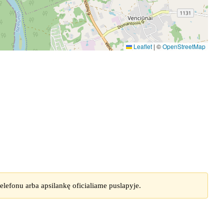
Leaflet
|
©
OpenStreetMap
elefonu arba apsilankę oficialiame puslapyje.