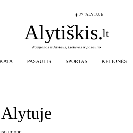
☀️
27°
ALYTUJE
Alytiškis
.
lt
Naujienos iš Alytaus, Lietuvos ir pasaulio
IKATA
PASAULIS
SPORTAS
KELIONĖS
 Alytuje
rviso įmonė —