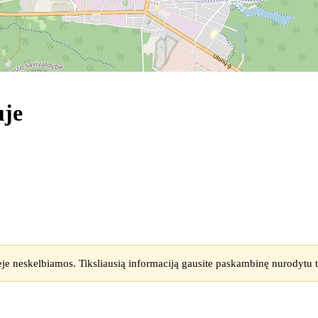
uje
ėje neskelbiamos. Tiksliausią informaciją gausite paskambinę nurodytu t