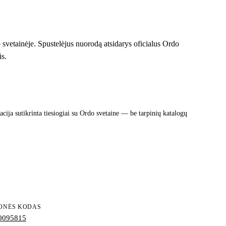
 svetainėje. Spustelėjus nuorodą atsidarys oficialus Ordo
is.
cija sutikrinta tiesiogiai su Ordo svetaine — be tarpinių katalogų
ONĖS KODAS
0095815