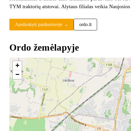
TYM traktorių atstovai. Alytaus filialas veikia Naujosios
Apsilankyti parduotuvėje →
ordo.lt
Ordo žemėlapyje
+
−