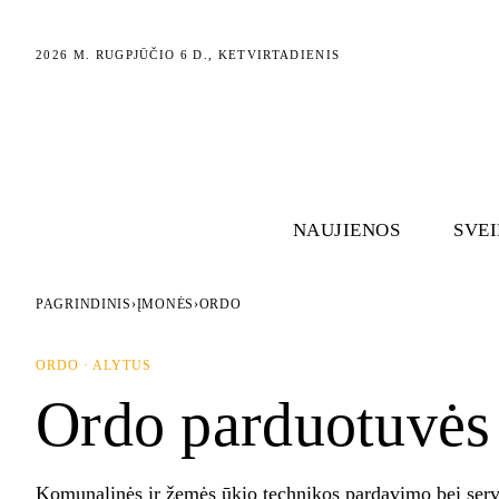
2026 M. RUGPJŪČIO 6 D., KETVIRTADIENIS
NAUJIENOS
SVE
PAGRINDINIS
›
ĮMONĖS
›
ORDO
ORDO · ALYTUS
Ordo parduotuvės
Komunalinės ir žemės ūkio technikos pardavimo bei se