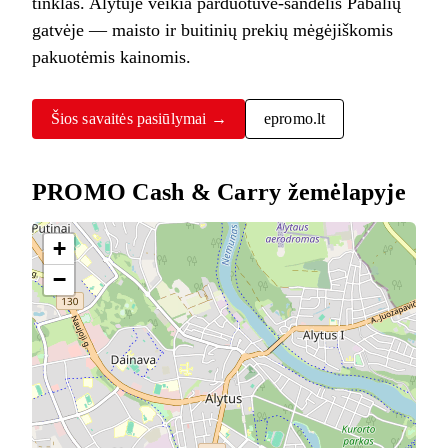
tinklas. Alytuje veikia parduotuvė-sandėlis Pabalių
gatvėje — maisto ir buitinių prekių mėgėjiškomis
pakuotėmis kainomis.
Šios savaitės pasiūlymai →
epromo.lt
PROMO Cash & Carry žemėlapyje
+
−