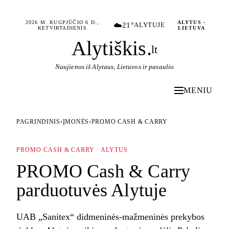
2026 M. RUGPJŪČIO 6 D.,
ALYTUS ·
☁️
21°
ALYTUJE
KETVIRTADIENIS
LIETUVA
Alytiškis
.
lt
Naujienos iš Alytaus, Lietuvos ir pasaulio
MENIU
PAGRINDINIS
›
ĮMONĖS
›
PROMO CASH & CARRY
PROMO CASH & CARRY · ALYTUS
PROMO Cash & Carry
parduotuvės Alytuje
UAB „Sanitex“ didmeninės-mažmeninės prekybos