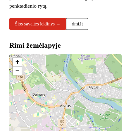
penktadienio rytą.
Šios savaitės leidinys →
rimi.lt
Rimi žemėlapyje
+
−