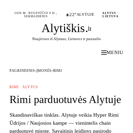
2026 M. RUGPJŪČIO 9 D.,
ALYTUS ·
☀️
22°
ALYTUJE
SEKMADIENIS
LIETUVA
Alytiškis
.
lt
Naujienos iš Alytaus, Lietuvos ir pasaulio
MENIU
PAGRINDINIS
›
ĮMONĖS
›
RIMI
RIMI · ALYTUS
Rimi parduotuvės Alytuje
Skandinaviškas tinklas. Alytuje veikia Hyper Rimi
Ūdrijos / Naujosios kampe — vienintelis chain
parduotuvė mieste. Savaitinis leidinys pasirodo