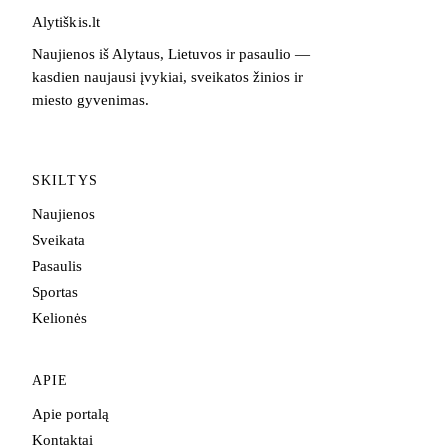
Alytiškis
.
lt
Naujienos iš Alytaus, Lietuvos ir pasaulio —
kasdien naujausi įvykiai, sveikatos žinios ir
miesto gyvenimas.
SKILTYS
Naujienos
Sveikata
Pasaulis
Sportas
Kelionės
APIE
Apie portalą
Kontaktai