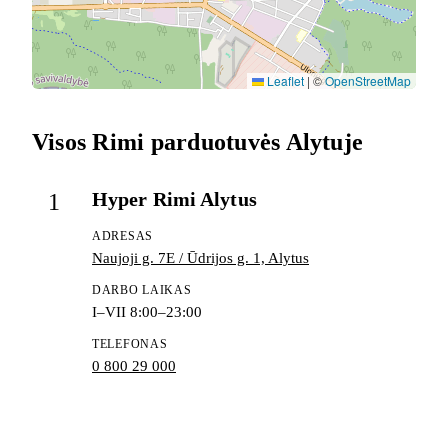
Leaflet
|
©
OpenStreetMap
Visos Rimi parduotuvės Alytuje
Hyper Rimi Alytus
1
ADRESAS
Naujoji g. 7E / Ūdrijos g. 1, Alytus
DARBO LAIKAS
I–VII 8:00–23:00
TELEFONAS
0 800 29 000