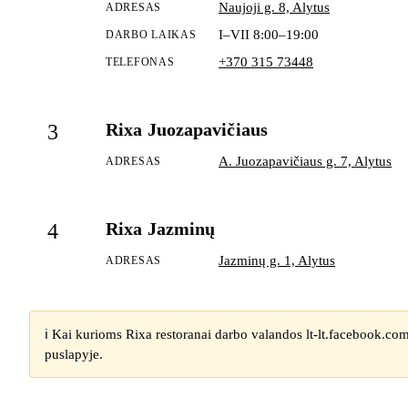
Naujoji g. 8, Alytus
ADRESAS
I–VII 8:00–19:00
DARBO LAIKAS
+370 315 73448
TELEFONAS
Rixa Juozapavičiaus
3
A. Juozapavičiaus g. 7, Alytus
ADRESAS
Rixa Jazminų
4
Jazminų g. 1, Alytus
ADRESAS
ℹ️ Kai kurioms Rixa restoranai darbo valandos lt-lt.facebook.c
puslapyje.