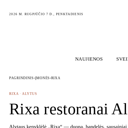
2026 M. RUGPJŪČIO 7 D., PENKTADIENIS
NAUJIENOS
SVE
PAGRINDINIS
›
ĮMONĖS
›
RIXA
RIXA · ALYTUS
Rixa restoranai Al
Alytaus kepyklėlė „Rixa“ — duona, bandelės, sausainiai i