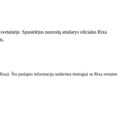
 svetainėje. Spustelėjus nuorodą atsidarys oficialus Rixa
is.
xa). Šio puslapio informacija sutikrinta tiesiogiai su Rixa svetaine