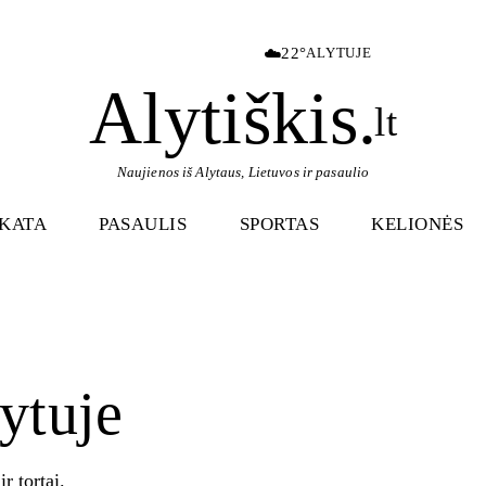
☁️
22°
ALYTUJE
Alytiškis
.
lt
Naujienos iš Alytaus, Lietuvos ir pasaulio
IKATA
PASAULIS
SPORTAS
KELIONĖS
ytuje
r tortai.