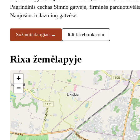
Pagrindinis cechas Simno gatvėje, firminės parduotuvėlė
Naujosios ir Jazminų gatvėse.
Sužinoti daugiau →
lt-lt.facebook.com
Rixa žemėlapyje
+
−