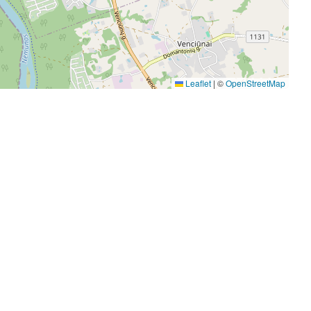
Leaflet
|
©
OpenStreetMap