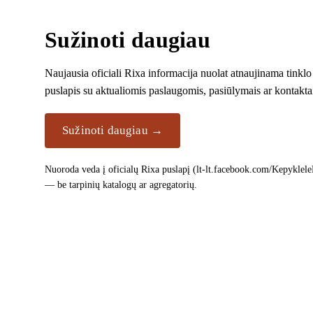
Sužinoti daugiau
Naujausia oficiali Rixa informacija nuolat atnaujinama tinklo
puslapis su aktualiomis paslaugomis, pasiūlymais ar kontakta
Sužinoti daugiau →
Nuoroda veda į oficialų Rixa puslapį (lt-lt.facebook.com/KepykleleRi
— be tarpinių katalogų ar agregatorių.