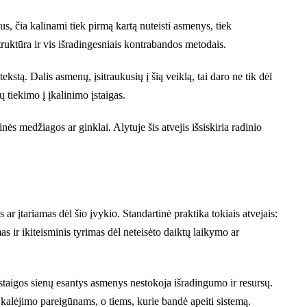
us, čia kalinami tiek pirmą kartą nuteisti asmenys, tiek
truktūra ir vis išradingesniais kontrabandos metodais.
kstą. Dalis asmenų, įsitraukusių į šią veiklą, tai daro ne tik dėl
 tiekimo į įkalinimo įstaigas.
s medžiagos ar ginklai. Alytuje šis atvejis išsiskiria radinio
r įtariamas dėl šio įvykio. Standartinė praktika tokiais atvejais:
s ir ikiteisminis tyrimas dėl neteisėto daiktų laikymo ar
staigos sienų esantys asmenys nestokoja išradingumo ir resursų.
e kalėjimo pareigūnams, o tiems, kurie bandė apeiti sistemą.