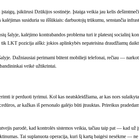
staigų, įsikūrusi Dzūkijos sostinėje. Įstaiga veikia jau kelis dešimtmeči
us kalėjimas susiduria su iššūkiais: darbuotojų trūkumu, senstančia infras
ių šalyje, kalėjimo kontrabandos problema turi ir platesnį socialinį konte
 tik LKT pozicija aiški: jokios aplinkybės nepateisina draudžiamų daiktų
lyje. Dažniausiai perimami būtent mobilieji telefonai, rečiau — narkotinė
bandininkai veikė užtikrintai.
ti ir perduoti tyrimui. Kol kas neatskleidžiama, ar kas nors sulaikytas a
dūros, ar kažkas iš personalo galėjo būti įtrauktas. Prireikus pradedama
ejis parodė, kad kontrolės sistemos veikia, tačiau taip pat — kad už į
itiktinumas. Tai suplanuota operacija, kuri šį kartą baigėsi nesėkme — n