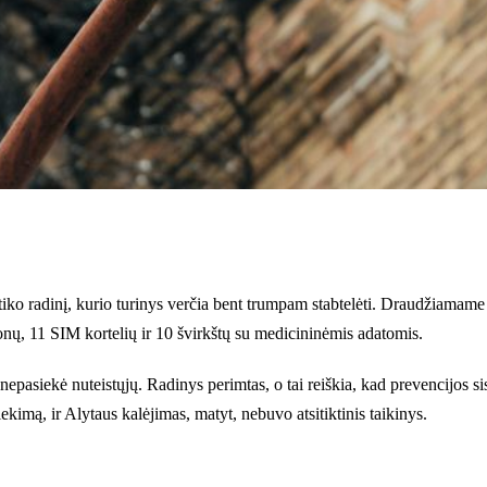
iko radinį, kurio turinys verčia bent trumpam stabtelėti. Draudžiamame r
onų, 11 SIM kortelių ir 10 švirkštų su medicininėmis adatomis.
nepasiekė nuteistųjų. Radinys perimtas, o tai reiškia, kad prevencijos si
ekimą, ir Alytaus kalėjimas, matyt, nebuvo atsitiktinis taikinys.