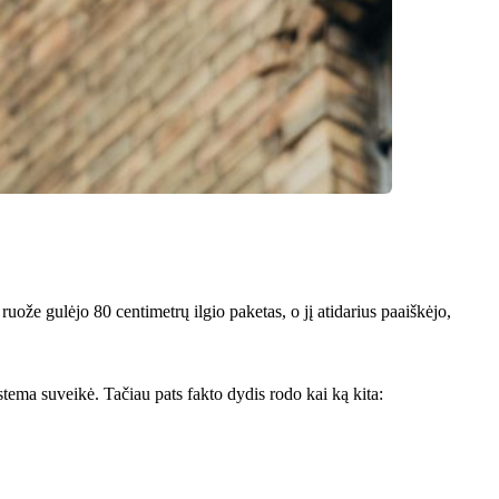
uože gulėjo 80 centimetrų ilgio paketas, o jį atidarius paaiškėjo,
stema suveikė. Tačiau pats fakto dydis rodo kai ką kita: