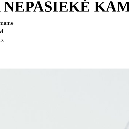
 NEPASIEKĖ KA
iamame
IM
s.