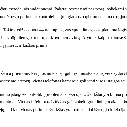
čiau metodai vis sudėtingesni. Paketai permetami per tvorą, paliekami sut
u dėmesio perimetro kontrolei — įrengiamos papildomos kameros, judesio
i. Tokio dydžio siunta — ne impulsyvus sprendimas, o suplanuota logist
sinį smūgį tiems, kurie organizavo perdavimą. Alytuje, kaip ir kituose ša
 ją mesti, ir kažkas priima.
u šeima priemonė. Per juos nuteistieji gali tęsti nusikalstamą veiklą, da
tamento atstovų, vienas telefonas kameroje gali tapti visos įstaigos s
nimo įstaigose narkotikų problema išlieka opi, o švirkštai yra būtina pri
in artimai. Vienas infekuotas švirkštas gali sukelti grandininę reakciją
ų, tad kiekvienas perimtas švirkštas yra potencialiai išvengta infekcija.