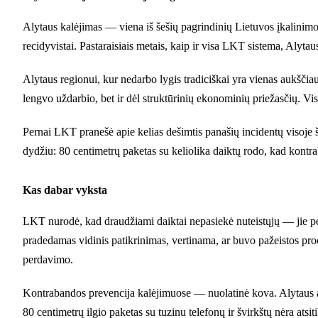
Alytaus kalėjimas — viena iš šešių pagrindinių Lietuvos įkalinimo į
recidyvistai. Pastaraisiais metais, kaip ir visa LKT sistema, Alyta
Alytaus regionui, kur nedarbo lygis tradiciškai yra vienas aukščiaus
lengvo uždarbio, bet ir dėl struktūrinių ekonominių priežasčių. Vis
Pernai LKT pranešė apie kelias dešimtis panašių incidentų visoje ša
dydžiu: 80 centimetrų paketas su keliolika daiktų rodo, kad kontra
Kas dabar vyksta
LKT nurodė, kad draudžiami daiktai nepasiekė nuteistųjų — jie perim
pradedamas vidinis patikrinimas, vertinama, ar buvo pažeistos proce
perdavimo.
Kontrabandos prevencija kalėjimuose — nuolatinė kova. Alytaus atv
80 centimetrų ilgio paketas su tuzinu telefonų ir švirkštų nėra ats