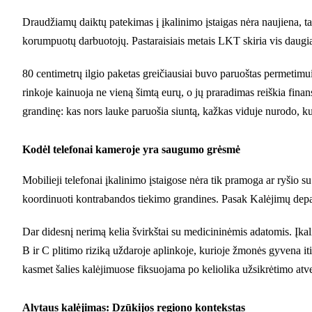
Draudžiamų daiktų patekimas į įkalinimo įstaigas nėra naujiena, ta
korumpuotų darbuotojų. Pastaraisiais metais LKT skiria vis daugia
80 centimetrų ilgio paketas greičiausiai buvo paruoštas permetimu
rinkoje kainuoja ne vieną šimtą eurų, o jų praradimas reiškia finan
grandinę: kas nors lauke paruošia siuntą, kažkas viduje nurodo, kur
Kodėl telefonai kameroje yra saugumo grėsmė
Mobilieji telefonai įkalinimo įstaigose nėra tik pramoga ar ryšio s
koordinuoti kontrabandos tiekimo grandines. Pasak Kalėjimų depar
Dar didesnį nerimą kelia švirkštai su medicininėmis adatomis. Įkali
B ir C plitimo riziką uždaroje aplinkoje, kurioje žmonės gyvena it
kasmet šalies kalėjimuose fiksuojama po keliolika užsikrėtimo atvej
Alytaus kalėjimas: Dzūkijos regiono kontekstas