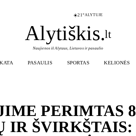
☀️
21°
ALYTUJE
Alytiškis
.
lt
Naujienos iš Alytaus, Lietuvos ir pasaulio
IKATA
PASAULIS
SPORTAS
KELIONĖS
IME PERIMTAS 8
 IR ŠVIRKŠTAIS: