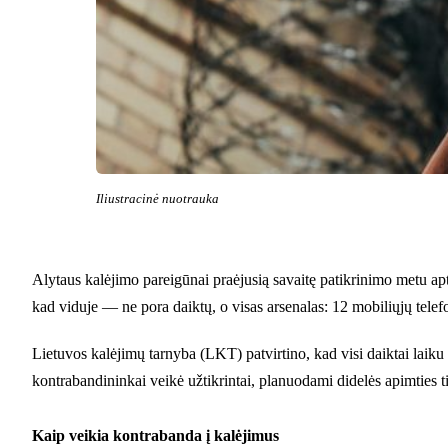
Iliustracinė nuotrauka
Alytaus kalėjimo pareigūnai praėjusią savaitę patikrinimo metu apt
kad viduje — ne pora daiktų, o visas arsenalas: 12 mobiliųjų telef
Lietuvos kalėjimų tarnyba (LKT) patvirtino, kad visi daiktai laiku 
kontrabandininkai veikė užtikrintai, planuodami didelės apimties ti
Kaip veikia kontrabanda į kalėjimus