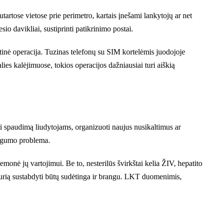
artose vietose prie perimetro, kartais įnešami lankytojų ar net
 davikliai, sustiprinti patikrinimo postai.
inė operacija. Tuzinas telefonų su SIM kortelėmis juodojoje
lies kalėjimuose, tokios operacijos dažniausiai turi aiškią
ryti spaudimą liudytojams, organizuoti naujus nusikaltimus ar
augumo problema.
emonė jų vartojimui. Be to, nesterilūs švirkštai kelia ŽIV, hepatito
, kurią sustabdyti būtų sudėtinga ir brangu. LKT duomenimis,