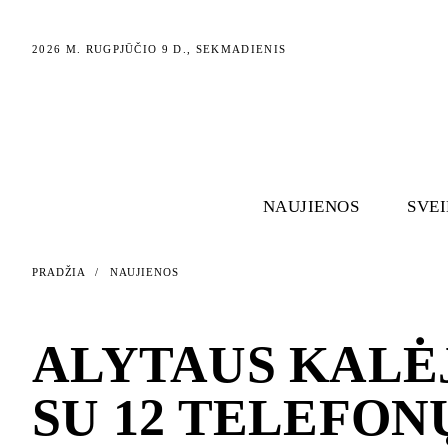
2026 M. RUGPJŪČIO 9 D., SEKMADIENIS
NAUJIENOS
SVE
PRADŽIA
/
NAUJIENOS
NAUJIENOS
ALYTAUS KALĖJ
SU 12 TELEFONŲ