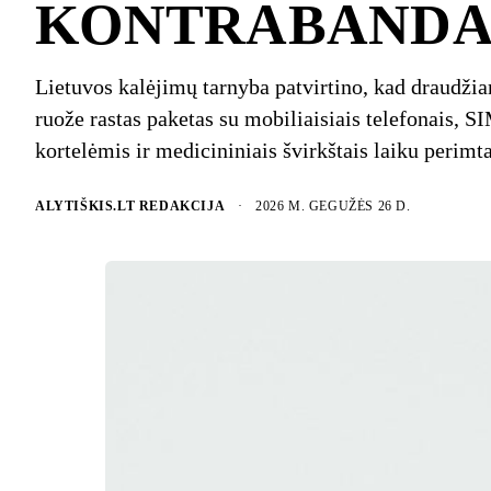
KONTRABANDA
Lietuvos kalėjimų tarnyba patvirtino, kad draudž
ruože rastas paketas su mobiliaisiais telefonais, S
kortelėmis ir medicininiais švirkštais laiku perimta
ALYTIŠKIS.LT REDAKCIJA
·
2026 M. GEGUŽĖS 26 D.