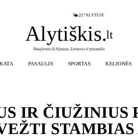
🌤️
21°
ALYTUJE
Alytiškis
.
lt
Naujienos iš Alytaus, Lietuvos ir pasaulio
IKATA
PASAULIS
SPORTAS
KELIONĖS
S IR ČIUŽINIUS 
VEŽTI STAMBIAS