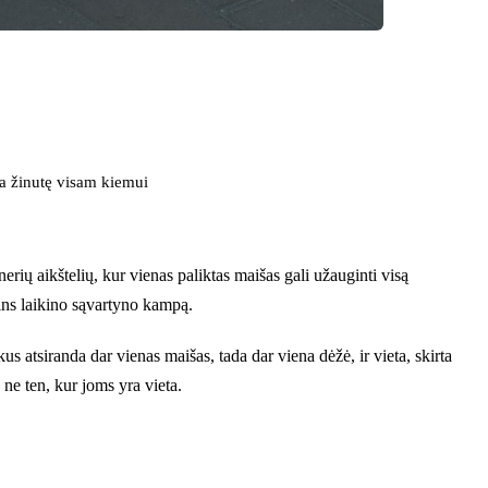
a žinutę visam kiemui
rių aikštelių, kur vienas paliktas maišas gali užauginti visą
mins laikino sąvartyno kampą.
s atsiranda dar vienas maišas, tada dar viena dėžė, ir vieta, skirta
 ne ten, kur joms yra vieta.