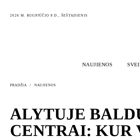
2026 M. RUGPJŪČIO 8 D., ŠEŠTADIENIS
NAUJIENOS
SVE
PRADŽIA
/
NAUJIENOS
NAUJIENOS
ALYTUJE BALDU
CENTRAI: KUR 