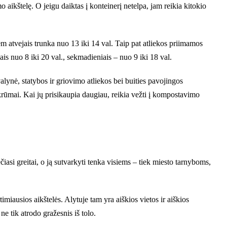
imo aikštelę. O jeigu daiktas į konteinerį netelpa, jam reikia kitokio
iem atvejais trunka nuo 13 iki 14 val. Taip pat atliekos priimamos
is nuo 8 iki 20 val., sekmadieniais – nuo 9 iki 18 val.
avalynė, statybos ir griovimo atliekos bei buities pavojingos
ų krūmai. Kai jų prisikaupia daugiau, reikia vežti į kompostavimo
ečiasi greitai, o ją sutvarkyti tenka visiems – tiek miesto tarnyboms,
miausios aikštelės. Alytuje tam yra aiškios vietos ir aiškios
 ne tik atrodo gražesnis iš tolo.