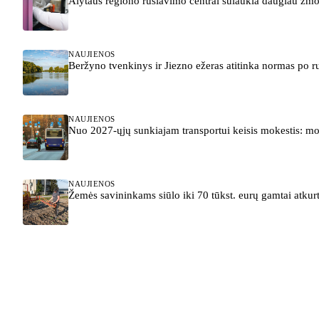
Alytaus regiono rūšiavimo centrai sulaukia daugiau žmon
NAUJIENOS
Beržyno tvenkinys ir Jiezno ežeras atitinka normas po r
NAUJIENOS
Nuo 2027-ųjų sunkiajam transportui keisis mokestis: m
NAUJIENOS
Žemės savininkams siūlo iki 70 tūkst. eurų gamtai atkurt