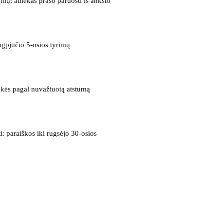
ių: atliekas prašo paruošti iš anksto
ugpjūčio 5-osios tyrimų
okės pagal nuvažiuotą atstumą
i: paraiškos iki rugsėjo 30-osios