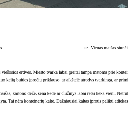
os
Vienas maišas siunči
02
viešosios erdvės. Miesto tvarka labai greitai tampa matoma prie konteine
o kelių buities įpročių priklauso, ar aikštelė atrodys tvarkinga, ar pri
išas, kartono dėžė, sena kėdė ar čiužinys labai retai lieka vieni. Netruku
a. Tai nėra konteinerių kaltė. Dažniausiai kaltas įprotis palikti atliekas