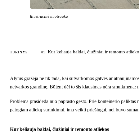
Iliustracinė nuotrauka
Kur keliauja baldai, čiužiniai ir remonto atliek
TURINYS
01
Alytus gražėja ne tik tada, kai sutvarkomos gatvės ar atnaujinamos 
netvarkos grandinę. Būtent dėl to šis klausimas nėra smulkmena: nu
Problema prasideda nuo paprasto gesto. Prie konteinerio paliktas ma
patogiam atliekų surinkimui, ima veikti priešingai, nei buvo sumanyt
Kur keliauja baldai, čiužiniai ir remonto atliekos