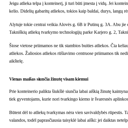
Jeigu atlieka telpa į konteinerį, ji turi būti įmesta į vidų. Jei konte
kelio. Didelių gabaritų atliekos, tokios kaip baldai, durys, langų rėm
Alytuje tokie centrai veikia Alovės g. 6B ir Putinų g. 3A. Abu jie 
Takniškių atliekų tvarkymo technologijų parke Karjero g. 2, Takniš
Šiose vietose priimamos ne tik stambios buities atliekos. Čia keliauj
atliekos. Žaliosios atliekos rūšiavimo centruose priimamos tik nedi
aikštelę.
Vienas maišas siunčia žinutę visam kiemui
Prie konteinerio palikta šiukšlė siunčia labai aiškią žinutę kaimynam
tiek gyventojams, kurie nori tvarkingo kiemo ir švaresnės aplinkos
Būtent dėl to atliekų tvarkymas nėra vien savivaldybės rūpestis. Ta
valandos, todėl paprasčiausia taisyklė labai aiški: jei daiktas netelpa