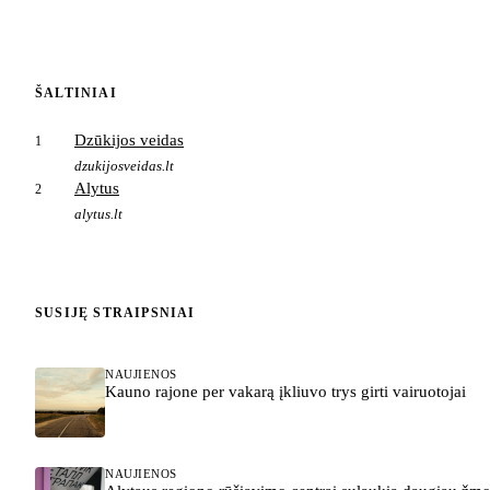
ŠALTINIAI
Dzūkijos veidas
1
dzukijosveidas.lt
Alytus
2
alytus.lt
SUSIJĘ STRAIPSNIAI
NAUJIENOS
Kauno rajone per vakarą įkliuvo trys girti vairuotojai
NAUJIENOS