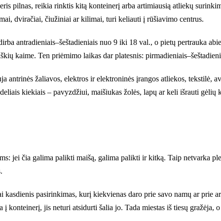
ineris pilnas, reikia rinktis kitą konteinerį arba artimiausią atliekų surink
ai, dviračiai, čiužiniai ar kilimai, turi keliauti į rūšiavimo centrus.
dirba antradieniais–šeštadieniais nuo 9 iki 18 val., o pietų pertrauka ab
kių kaime. Ten priėmimo laikas dar platesnis: pirmadieniais–šeštadienia
a antrinės žaliavos, elektros ir elektroninės įrangos atliekos, tekstilė, 
deliais kiekiais – pavyzdžiui, maišiukas žolės, lapų ar keli išrauti gėli
s: jei čia galima palikti maišą, galima palikti ir kitką. Taip netvarka pl
.
i kasdienis pasirinkimas, kurį kiekvienas daro prie savo namų ar prie arti
 į konteinerį, jis neturi atsidurti šalia jo. Tada miestas iš tiesų gražėja, o