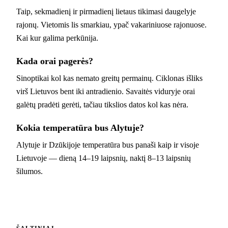
Taip, sekmadienį ir pirmadienį lietaus tikimasi daugelyje
rajonų. Vietomis lis smarkiau, ypač vakariniuose rajonuose.
Kai kur galima perkūnija.
Kada orai pagerės?
Sinoptikai kol kas nemato greitų permainų. Ciklonas išliks
virš Lietuvos bent iki antradienio. Savaitės viduryje orai
galėtų pradėti gerėti, tačiau tikslios datos kol kas nėra.
Kokia temperatūra bus Alytuje?
Alytuje ir Dzūkijoje temperatūra bus panaši kaip ir visoje
Lietuvoje — dieną 14–19 laipsnių, naktį 8–13 laipsnių
šilumos.