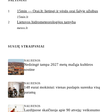
ŠALTINIAI
15min — Orai.lt: lietingi ir vėsūs orai šalyje užsibus
1
15min.lt
Lietuvos hidrometeorologijos tarnyba
2
meteo.lt
SUSIJĘ STRAIPSNIAI
NAUJIENOS
Nedzingė tampa 2027 metų mažąja kultūros
sostine
NAUJIENOS
148 eurai mokiniui: vienas puslapis surenka visą
paramą
NAUJIENOS
Lazdijuose skaičiuoja apie 90 atvejų: veiksnumo