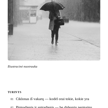
Iliustracinė nuotrauka
TURINYS
Ciklonas iš vakarų — kodėl orai tokie, kokie yra
01
Pirmadienis ir antradienis — be didesnių permainų
02