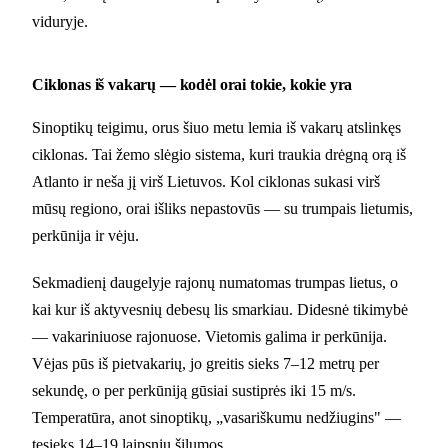
viduryje.
Ciklonas iš vakarų — kodėl orai tokie, kokie yra
Sinoptikų teigimu, orus šiuo metu lemia iš vakarų atslinkęs
ciklonas. Tai žemo slėgio sistema, kuri traukia drėgną orą iš
Atlanto ir neša jį virš Lietuvos. Kol ciklonas sukasi virš
mūsų regiono, orai išliks nepastovūs — su trumpais lietumis,
perkūnija ir vėju.
Sekmadienį daugelyje rajonų numatomas trumpas lietus, o
kai kur iš aktyvesnių debesų lis smarkiau. Didesnė tikimybė
— vakariniuose rajonuose. Vietomis galima ir perkūnija.
Vėjas pūs iš pietvakarių, jo greitis sieks 7–12 metrų per
sekundę, o per perkūniją gūsiai sustiprės iki 15 m/s.
Temperatūra, anot sinoptikų, „vasariškumu nedžiugins" —
tesieks 14–19 laipsnių šilumos.