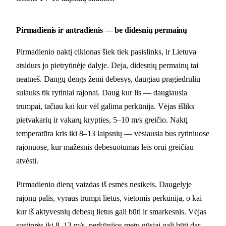
Pirmadienis ir antradienis — be didesnių permainų
Pirmadienio naktį ciklonas šiek tiek pasislinks, ir Lietuva
atsidurs jo pietrytinėje dalyje. Deja, didesnių permainų tai
neatneš. Dangų dengs žemi debesys, daugiau pragiedrulių
sulauks tik rytiniai rajonai. Daug kur lis — daugiausia
trumpai, tačiau kai kur vėl galima perkūnija. Vėjas išliks
pietvakarių ir vakarų krypties, 5–10 m/s greičio. Naktį
temperatūra kris iki 8–13 laipsnių — vėsiausia bus rytiniuose
rajonuose, kur mažesnis debesuotumas leis orui greičiau
atvėsti.
Pirmadienio dieną vaizdas iš esmės nesikeis. Daugelyje
rajonų palis, vyraus trumpi lietūs, vietomis perkūnija, o kai
kur iš aktyvesnių debesų lietus gali būti ir smarkesnis. Vėjas
sustiprės iki 8–13 m/s, perkūnijos metu gūsiai gali būti dar