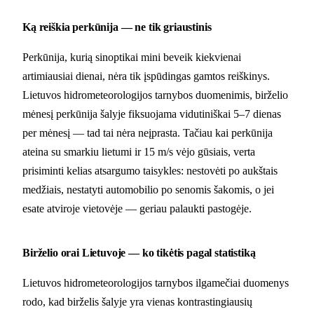
Ką reiškia perkūnija — ne tik griaustinis
Perkūnija, kurią sinoptikai mini beveik kiekvienai
artimiausiai dienai, nėra tik įspūdingas gamtos reiškinys.
Lietuvos hidrometeorologijos tarnybos duomenimis, birželio
mėnesį perkūnija šalyje fiksuojama vidutiniškai 5–7 dienas
per mėnesį — tad tai nėra neįprasta. Tačiau kai perkūnija
ateina su smarkiu lietumi ir 15 m/s vėjo gūsiais, verta
prisiminti kelias atsargumo taisykles: nestovėti po aukštais
medžiais, nestatyti automobilio po senomis šakomis, o jei
esate atviroje vietovėje — geriau palaukti pastogėje.
Birželio orai Lietuvoje — ko tikėtis pagal statistiką
Lietuvos hidrometeorologijos tarnybos ilgamečiai duomenys
rodo, kad birželis šalyje yra vienas kontrastingiausių