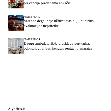
prevencija pradedama anksčiau
NAUJIENOS
Varėnos degalinėje užfiksuotas dujų nuotėkis,
evakuacijos neprireikė
NAUJIENOS
Daugų ambulatorijoje prasideda pertvarka:
odontologijai bus įrengtas rentgeno aparatas
Alytiškis
.
lt