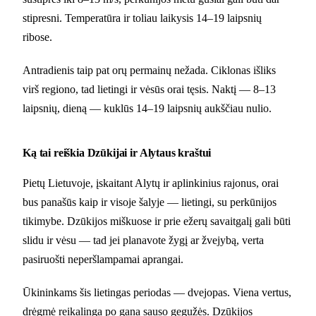
stipresni. Temperatūra ir toliau laikysis 14–19 laipsnių
ribose.
Antradienis taip pat orų permainų nežada. Ciklonas išliks
virš regiono, tad lietingi ir vėsūs orai tęsis. Naktį — 8–13
laipsnių, dieną — kuklūs 14–19 laipsnių aukščiau nulio.
Ką tai reiškia Dzūkijai ir Alytaus kraštui
Pietų Lietuvoje, įskaitant Alytų ir aplinkinius rajonus, orai
bus panašūs kaip ir visoje šalyje — lietingi, su perkūnijos
tikimybe. Dzūkijos miškuose ir prie ežerų savaitgalį gali būti
slidu ir vėsu — tad jei planavote žygį ar žvejybą, verta
pasiruošti neperšlampamai aprangai.
Ūkininkams šis lietingas periodas — dvejopas. Viena vertus,
drėgmė reikalinga po gana sauso gegužės. Dzūkijos