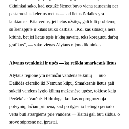
ūkininkai sako, kad gegužė šiemet buvo viena sausesnių per
pastaruosius kelerius metus — tad lietus iš dalies yra
laukiamas. Kita vertus, jei lietus užsitęs, gali kilti problemų
su šienapjūte ir kitais lauko darbais. „Kol kas situacija nėra
kritinė, bet jei lietus tęsis ir kitą savaitę, teks koreguoti darbų
grafikus", — sako vienas Alytaus rajono ūkininkas.
Alytaus tvenkiniai ir upės — ką reiškia smarkesnis lietus
Alytaus regione yra nemažai vandens telkinių — nuo
Dailidės ežerėlio iki Nemuno kilpų. Smarkesnis lietus gali
sukelti vandens lygio kilimą mažesnėse upėse, tokiose kaip
Peršėkė ar Varėnė. Hidrologai kol kas neprognozuoja
potvynių, tačiau primena, kad po ilgesnio lietingo periodo
verta būti atsargiems prie vandens — šlaitai gali būti slidūs, o
srovė stipresnė nei įprastai.