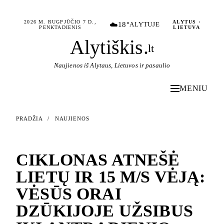
2026 M. RUGPJŪČIO 7 D.,
ALYTUS ·
☁️
18°
ALYTUJE
PENKTADIENIS
LIETUVA
Alytiškis
.
lt
Naujienos iš Alytaus, Lietuvos ir pasaulio
MENIU
PRADŽIA
/
NAUJIENOS
NAUJIENOS
CIKLONAS ATNEŠĖ
LIETŲ IR 15 M/S VĖJĄ:
VĖSŪS ORAI
DZŪKIJOJE UŽSIBUS