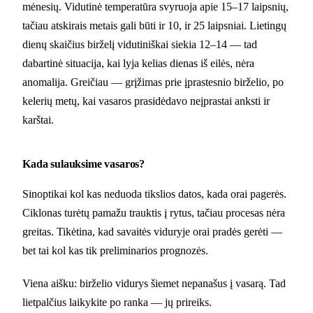
mėnesių. Vidutinė temperatūra svyruoja apie 15–17 laipsnių,
tačiau atskirais metais gali būti ir 10, ir 25 laipsniai. Lietingų
dienų skaičius birželį vidutiniškai siekia 12–14 — tad
dabartinė situacija, kai lyja kelias dienas iš eilės, nėra
anomalija. Greičiau — grįžimas prie įprastesnio birželio, po
kelerių metų, kai vasaros prasidėdavo neįprastai anksti ir
karštai.
Kada sulauksime vasaros?
Sinoptikai kol kas neduoda tikslios datos, kada orai pagerės.
Ciklonas turėtų pamažu trauktis į rytus, tačiau procesas nėra
greitas. Tikėtina, kad savaitės viduryje orai pradės gerėti —
bet tai kol kas tik preliminarios prognozės.
Viena aišku: birželio vidurys šiemet nepanašus į vasarą. Tad
lietpalčius laikykite po ranka — jų prireiks.