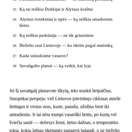
Ką tai reiškia Dzūkijai ir Alytaus kraštui
03
Alytaus tvenkiniai ir upės — ką reiškia smarkesnis
04
lietus
Ką reiškia perkūnija — ne tik griaustinis
05
Birželio orai Lietuvoje — ko tikėtis pagal statistiką
06
Kada sulauksime vasaros?
07
Savaitgalio planai — ką veikti, kai lyja
08
Jei šį savaitgalį planavote iškylą, teks traukti lietpalčius.
Sinoptikai perspėja: virš Lietuvos įsitvirtinęs ciklonas atnešė
lietingus ir vėsius orus, kurie, panašu, užsibus bent iki
antradienio. Ir tai nėra trumpi vasariški lietūs, po kurių vėl
šviečia saulė — debesys žemi, lietus dažnas, o temperatūra
tokia, kokią labiau tikėtumės pamatyti balandį, o ne birželio