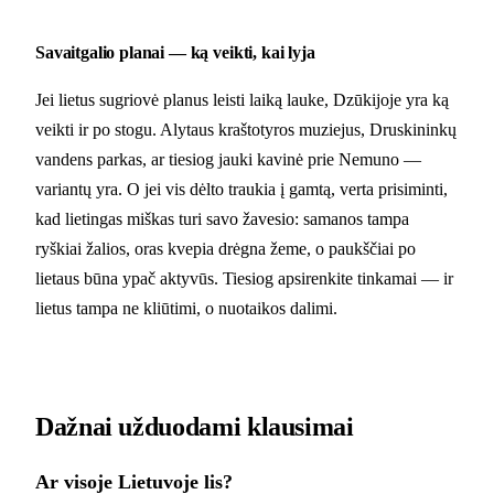
Savaitgalio planai — ką veikti, kai lyja
Jei lietus sugriovė planus leisti laiką lauke, Dzūkijoje yra ką
veikti ir po stogu. Alytaus kraštotyros muziejus, Druskininkų
vandens parkas, ar tiesiog jauki kavinė prie Nemuno —
variantų yra. O jei vis dėlto traukia į gamtą, verta prisiminti,
kad lietingas miškas turi savo žavesio: samanos tampa
ryškiai žalios, oras kvepia drėgna žeme, o paukščiai po
lietaus būna ypač aktyvūs. Tiesiog apsirenkite tinkamai — ir
lietus tampa ne kliūtimi, o nuotaikos dalimi.
Dažnai užduodami klausimai
Ar visoje Lietuvoje lis?