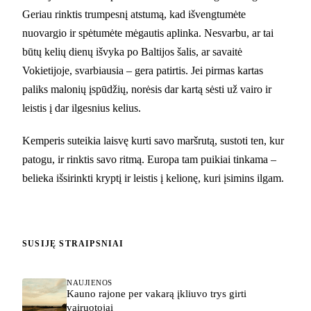
Geriau rinktis trumpesnį atstumą, kad išvengtumėte
nuovargio ir spėtumėte mėgautis aplinka. Nesvarbu, ar tai
būtų kelių dienų išvyka po Baltijos šalis, ar savaitė
Vokietijoje, svarbiausia – gera patirtis. Jei pirmas kartas
paliks malonių įspūdžių, norėsis dar kartą sėsti už vairo ir
leistis į dar ilgesnius kelius.
Kemperis suteikia laisvę kurti savo maršrutą, sustoti ten, kur
patogu, ir rinktis savo ritmą. Europa tam puikiai tinkama –
belieka išsirinkti kryptį ir leistis į kelionę, kuri įsimins ilgam.
SUSIJĘ STRAIPSNIAI
NAUJIENOS
Kauno rajone per vakarą įkliuvo trys girti
vairuotojai