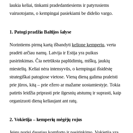
laukia keliai, tinkami pradedantiesiems ir patyrusiems
vairuotojams, o kempingai pasiekiami be didelio vargo.
1. Patogi pradžia Baltijos šalyse
Norintiems pirmą kartą išbandyti
kelione kemperiu
, verta
pradėti arčiau namų. Latvija ir Estija yra puikus
pasirinkimas. Čia netrūksta paplūdimių, miškų, jaukių
miestelių. Keliai nėra intensyvūs, o kempingai išsidėstę
strategiškai patogiose vietose. Vieną dieną galima praleisti
prie jūros, kitą – prie ežero ar mažame uostamiestyje. Tokia
patirtis leidžia priprasti prie ilgesnių atstumų ir suprasti, kaip
organizuoti dieną keliaujant ant ratų.
2. Vokietija – kemperių mėgėjų rojus
Jeigu norisi daugiau komforto ir pasirinkimo, Vokietija yra