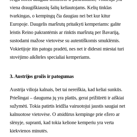
viena draugiškiausių šalių keliautojams. Kelių tinklas
tvarkingas, o kempingų čia daugiau nei bet kur kitur
Europoje. Daugelis maršrutų pritaikyti kemperiams: galite
leistis Reino pakrantėmis ar rinktis maršrutą per Bavariją,
sustodami mažose vietovėse su autentiškomis smuklėmis.
Vokietijoje itin patogu pradėti, nes net ir didesni miestai turi
stovėjimo aikšteles specialiai kemperiams.
3. Austrijos grožis ir patogumas
Austrija vilioja kalnais, bet tai nereiškia, kad keliai sunkūs.
Priešingai – dauguma jų yra platūs, gerai prižiūrėti ir aiškiai
sužymėti. Tokia patirtis leidžia vairuotojui jaustis saugiai net
kalnuotose vietovėse. O atsidūrus kempinge prie ežero ar
slėnyje, supranti, kad tokia kelione kemperiu yra verta
kiekvienos minutės.