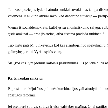
Tai, kas opozicijos lyderei atrodo sunkiai suvokiama, tampa diskus
vaidmens. Kai kurie atvirai sako, kad dabartinė situacija — partijo
Vienas iš socialdemokratų, kalbėjęs su anonimiškumo sąlyga, apibūd
tęstis amžinai — arba jis ateina, arba sistema pradeda trūkinėti."
Tuo metu pats M. Sinkevičius kol kas atsiriboja nuo spekuliacijų. Š
galimybę perimti Vyriausybės vairą.
Šis „kol kas" yra įdomus kalbinis pasirinkimas. Jis palieka duris a
Ką tai reiškia rinkėjui
Paprastam rinkėjui šios politinės kombinacijos gali atrodyti tolimo
apsaugos reformų.
Jei premjerė stringa, stringa ir visa valstybės mašina. O jei partij