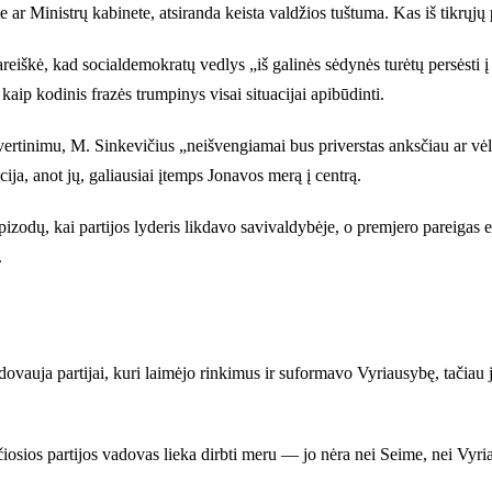
r Ministrų kabinete, atsiranda keista valdžios tuštuma. Kas iš tikrųjų
iškė, kad socialdemokratų vedlys „iš galinės sėdynės turėtų persėsti į p
aip kodinis frazės trumpinys visai situacijai apibūdinti.
vertinimu, M. Sinkevičius „neišvengiamai bus priverstas anksčiau ar vė
ija, anot jų, galiausiai įtemps Jonavos merą į centrą.
epizodų, kai partijos lyderis likdavo savivaldybėje, o premjero pareigas 
.
dovauja partijai, kuri laimėjo rinkimus ir suformavo Vyriausybę, tačiau 
osios partijos vadovas lieka dirbti meru — jo nėra nei Seime, nei Vyriau