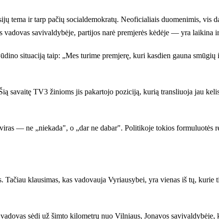
ijų tema ir tarp pačių socialdemokratų. Neoficialiais duomenimis, vis d
s vadovas savivaldybėje, partijos narė premjerės kėdėje — yra laikina ir 
ino situaciją taip: „Mes turime premjerę, kuri kasdien gauna smūgių iš v
ią savaitę TV3 žinioms jis pakartojo poziciją, kurią transliuoja jau keli
tviras — ne „niekada", o „dar ne dabar". Politikoje tokios formuluotės ret
s. Tačiau klausimas, kas vadovauja Vyriausybei, yra vienas iš tų, kurie 
os vadovas sėdi už šimto kilometrų nuo Vilniaus, Jonavos savivaldybėje, k