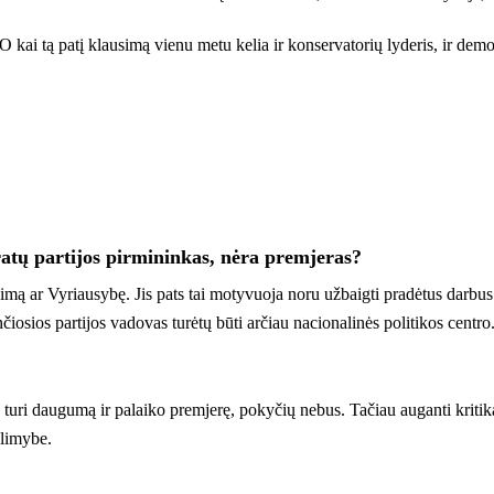
O kai tą patį klausimą vienu metu kelia ir konservatorių lyderis, ir demo
tų partijos pirmininkas, nėra premjeras?
imą ar Vyriausybę. Jis pats tai motyvuoja noru užbaigti pradėtus darbus s
čiosios partijos vadovas turėtų būti arčiau nacionalinės politikos centro
turi daugumą ir palaiko premjerę, pokyčių nebus. Tačiau auganti kritika t
alimybe.