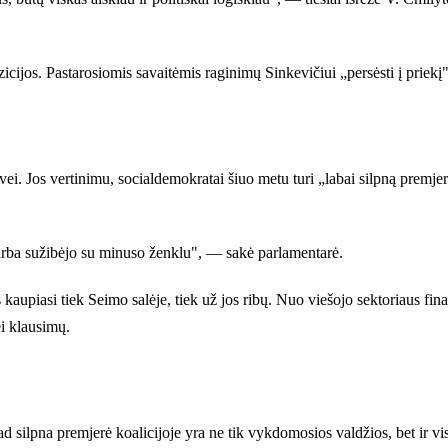
icijos. Pastarosiomis savaitėmis raginimų Sinkevičiui „persėsti į priekį" 
vei. Jos vertinimu, socialdemokratai šiuo metu turi „labai silpną premj
o arba sužibėjo su minuso ženklu", — sakė parlamentarė.
ais kaupiasi tiek Seimo salėje, tiek už jos ribų. Nuo viešojo sektoriau
ei klausimų.
kad silpna premjerė koalicijoje yra ne tik vykdomosios valdžios, bet ir 