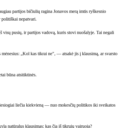
augiau partijos bičiulių ragina Jonavos merą imtis ryškesnio
politiškai nepatvari.
isų pusių, ir partijos vadovą, kuris stovi nuošalyje. Tai negali
s mėnesius: „Kol kas tikrai ne", — atsakė jis į klausimą, ar svarsto
ai būna atsitiktinės.
tiesiogiai liečia kiekvieną — nuo mokesčių politikos iki sveikatos
yla natūralus klausimas: kas čia iš tikrųjų vairuoja?