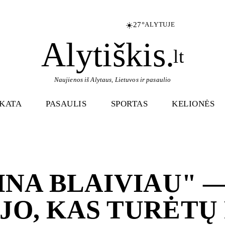
☀️
27°
ALYTUJE
Alytiškis
.
lt
Naujienos iš Alytaus, Lietuvos ir pasaulio
IKATA
PASAULIS
SPORTAS
KELIONĖS
TINA BLAIVIAU" 
JO, KAS TURĖTŲ 