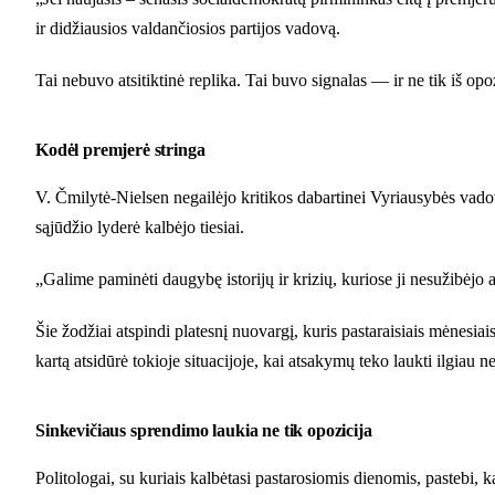
ir didžiausios valdančiosios partijos vadovą.
Tai nebuvo atsitiktinė replika. Tai buvo signalas — ir ne tik iš opoz
Kodėl premjerė stringa
V. Čmilytė-Nielsen negailėjo kritikos dabartinei Vyriausybės vado
sąjūdžio lyderė kalbėjo tiesiai.
„Galime paminėti daugybę istorijų ir krizių, kuriose ji nesužibėj
Šie žodžiai atspindi platesnį nuovargį, kuris pastaraisiais mėnesi
kartą atsidūrė tokioje situacijoje, kai atsakymų teko laukti ilgiau n
Sinkevičiaus sprendimo laukia ne tik opozicija
Politologai, su kuriais kalbėtasi pastarosiomis dienomis, pastebi, 