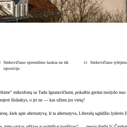
Sinkevičiaus sprendimo laukia ne tik
Sinkevičiaus tylėjim
2
03
opozicija
ėkime" mikrofonų su Tadu Ignatavičiumi, pokalbis greitai nuslydo nuo o
mjerė išsilaikys, o jei ne — kas užims jos vietą?
nę, kiek apie alternatyvą. Ir ta alternatyva, Liberalų sąjūdžio lyderės 
us, būtų viskas aiškiau ir politiškai logiškiau", — tiesiai išrėžė V. Č