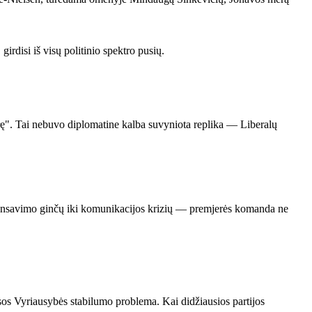
girdisi iš visų politinio spektro pusių.
erę". Tai nebuvo diplomatine kalba suvyniota replika — Liberalų
s finansavimo ginčų iki komunikacijos krizių — premjerės komanda ne
visos Vyriausybės stabilumo problema. Kai didžiausios partijos