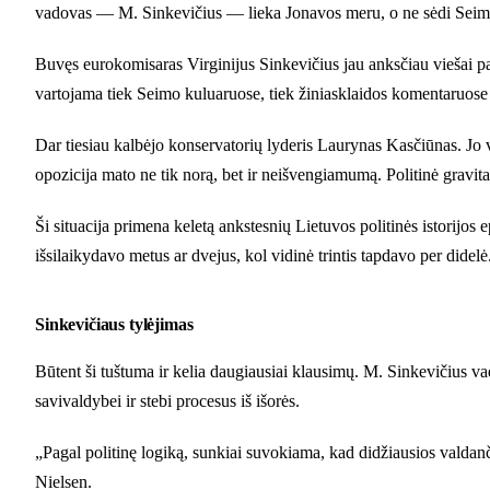
vadovas — M. Sinkevičius — lieka Jonavos meru, o ne sėdi Seime a
Buvęs eurokomisaras Virginijus Sinkevičius jau anksčiau viešai pare
vartojama tiek Seimo kuluaruose, tiek žiniasklaidos komentaruose k
Dar tiesiau kalbėjo konservatorių lyderis Laurynas Kasčiūnas. Jo 
opozicija mato ne tik norą, bet ir neišvengiamumą. Politinė gravitac
Ši situacija primena keletą ankstesnių Lietuvos politinės istorijos 
išsilaikydavo metus ar dvejus, kol vidinė trintis tapdavo per didelė
Sinkevičiaus tylėjimas
Būtent ši tuštuma ir kelia daugiausiai klausimų. M. Sinkevičius va
savivaldybei ir stebi procesus iš išorės.
„Pagal politinę logiką, sunkiai suvokiama, kad didžiausios valdanči
Nielsen.