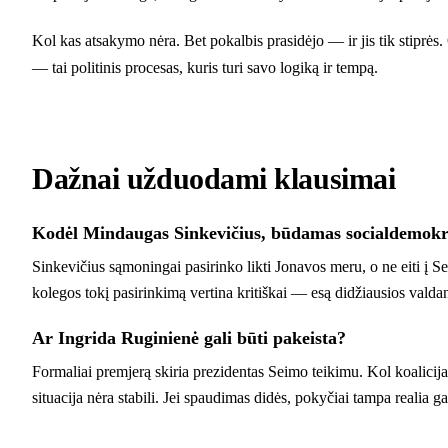
Kol kas atsakymo nėra. Bet pokalbis prasidėjo — ir jis tik stiprės. 
— tai politinis procesas, kuris turi savo logiką ir tempą.
Dažnai užduodami klausimai
Kodėl Mindaugas Sinkevičius, būdamas socialdemokra
Sinkevičius sąmoningai pasirinko likti Jonavos meru, o ne eiti į Se
kolegos tokį pasirinkimą vertina kritiškai — esą didžiausios valdan
Ar Ingrida Ruginienė gali būti pakeista?
Formaliai premjerą skiria prezidentas Seimo teikimu. Kol koalicija 
situacija nėra stabili. Jei spaudimas didės, pokyčiai tampa realia g