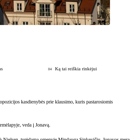
as
Ką tai reiškia rinkėjui
04
pozicijos kasdienybės prie klausimo, kuris pastarosiomis
žemėlapyje, veda į Jonavą.
milytė-Nielsen, turėdama omenyje Mindaugą Sinkevičių, Jonavos merą