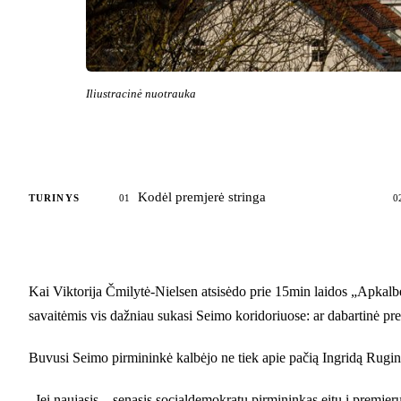
Iliustracinė nuotrauka
Kodėl premjerė stringa
TURINYS
01
0
Kai Viktorija Čmilytė-Nielsen atsisėdo prie 15min laidos „Apkalb
savaitėmis vis dažniau sukasi Seimo koridoriuose: ar dabartinė pre
Buvusi Seimo pirmininkė kalbėjo ne tiek apie pačią Ingridą Ruginie
„Jei naujasis – senasis socialdemokratų pirmininkas eitų į premjer