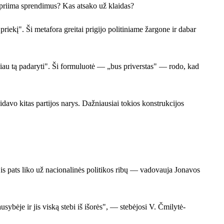
 priima sprendimus? Kas atsako už klaidas?
riekį". Ši metafora greitai prigijo politiniame žargone ir dabar
liau tą padaryti". Ši formuluotė — „bus priverstas" — rodo, kad
eidavo kitas partijos narys. Dažniausiai tokios konstrukcijos
jis pats liko už nacionalinės politikos ribų — vadovauja Jonavos
sybėje ir jis viską stebi iš išorės", — stebėjosi V. Čmilytė-