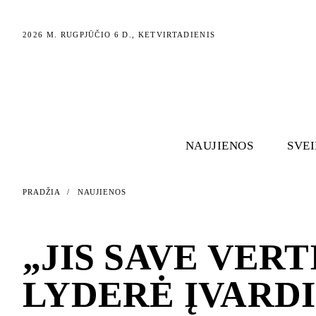
2026 M. RUGPJŪČIO 6 D., KETVIRTADIENIS
NAUJIENOS
SVE
PRADŽIA
/
NAUJIENOS
NAUJIENOS
„JIS SAVE VER
LYDERĖ ĮVARDI