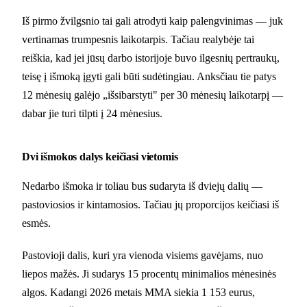
Iš pirmo žvilgsnio tai gali atrodyti kaip palengvinimas — juk
vertinamas trumpesnis laikotarpis. Tačiau realybėje tai
reiškia, kad jei jūsų darbo istorijoje buvo ilgesnių pertraukų,
teisę į išmoką įgyti gali būti sudėtingiau. Anksčiau tie patys
12 mėnesių galėjo „išsibarstyti" per 30 mėnesių laikotarpį —
dabar jie turi tilpti į 24 mėnesius.
Dvi išmokos dalys keičiasi vietomis
Nedarbo išmoka ir toliau bus sudaryta iš dviejų dalių —
pastoviosios ir kintamosios. Tačiau jų proporcijos keičiasi iš
esmės.
Pastovioji dalis, kuri yra vienoda visiems gavėjams, nuo
liepos mažės. Ji sudarys 15 procentų minimalios mėnesinės
algos. Kadangi 2026 metais MMA siekia 1 153 eurus,