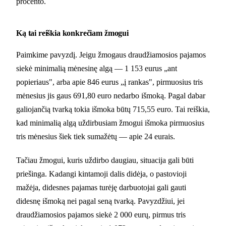
procento.
Ką tai reiškia konkrečiam žmogui
Paimkime pavyzdį. Jeigu žmogaus draudžiamosios pajamos
siekė minimalią mėnesinę algą — 1 153 eurus „ant
popieriaus", arba apie 846 eurus „į rankas", pirmuosius tris
mėnesius jis gaus 691,80 euro nedarbo išmoką. Pagal dabar
galiojančią tvarką tokia išmoka būtų 715,55 euro. Tai reiškia,
kad minimalią algą uždirbusiam žmogui išmoka pirmuosius
tris mėnesius šiek tiek sumažėtų — apie 24 eurais.
Tačiau žmogui, kuris uždirbo daugiau, situacija gali būti
priešinga. Kadangi kintamoji dalis didėja, o pastovioji
mažėja, didesnes pajamas turėję darbuotojai gali gauti
didesnę išmoką nei pagal seną tvarką. Pavyzdžiui, jei
draudžiamosios pajamos siekė 2 000 eurų, pirmus tris