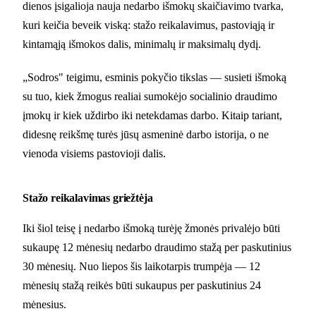
dienos įsigalioja nauja nedarbo išmokų skaičiavimo tvarka,
kuri keičia beveik viską: stažo reikalavimus, pastoviąją ir
kintamąją išmokos dalis, minimalų ir maksimalų dydį.
„Sodros" teigimu, esminis pokyčio tikslas — susieti išmoką
su tuo, kiek žmogus realiai sumokėjo socialinio draudimo
įmokų ir kiek uždirbo iki netekdamas darbo. Kitaip tariant,
didesnę reikšmę turės jūsų asmeninė darbo istorija, o ne
vienoda visiems pastovioji dalis.
Stažo reikalavimas griežtėja
Iki šiol teisę į nedarbo išmoką turėję žmonės privalėjo būti
sukaupę 12 mėnesių nedarbo draudimo stažą per paskutinius
30 mėnesių. Nuo liepos šis laikotarpis trumpėja — 12
mėnesių stažą reikės būti sukaupus per paskutinius 24
mėnesius.