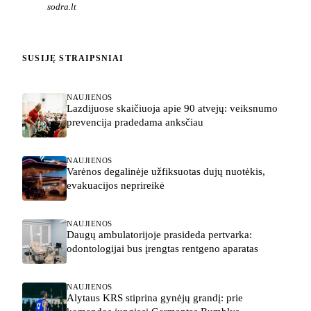
sodra.lt
SUSIJĘ STRAIPSNIAI
NAUJIENOS
Lazdijuose skaičiuoja apie 90 atvejų: veiksnumo
prevencija pradedama anksčiau
NAUJIENOS
Varėnos degalinėje užfiksuotas dujų nuotėkis,
evakuacijos neprireikė
NAUJIENOS
Daugų ambulatorijoje prasideda pertvarka:
odontologijai bus įrengtas rentgeno aparatas
NAUJIENOS
Alytaus KRS stiprina gynėjų grandį: prie