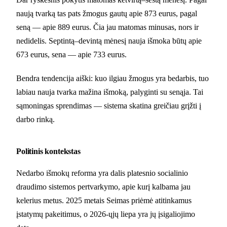
naują tvarką tas pats žmogus gautų apie 873 eurus, pagal
seną — apie 889 eurus. Čia jau matomas minusas, nors ir
nedidelis. Septintą–devintą mėnesį nauja išmoka būtų apie
673 eurus, sena — apie 733 eurus.
Bendra tendencija aiški: kuo ilgiau žmogus yra bedarbis, tuo
labiau nauja tvarka mažina išmoką, palyginti su senąja. Tai
sąmoningas sprendimas — sistema skatina greičiau grįžti į
darbo rinką.
Politinis kontekstas
Nedarbo išmokų reforma yra dalis platesnio socialinio
draudimo sistemos pertvarkymo, apie kurį kalbama jau
kelerius metus. 2025 metais Seimas priėmė atitinkamus
įstatymų pakeitimus, o 2026-ųjų liepa yra jų įsigaliojimo