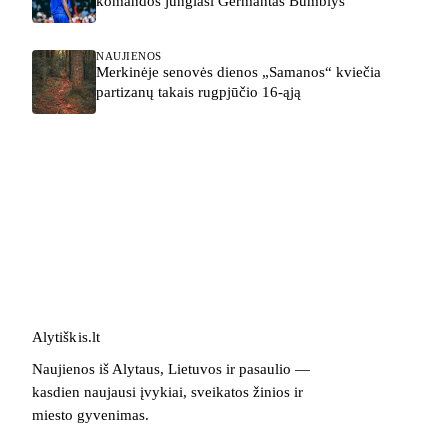
komandos jungiasi Germantas Bumblys
NAUJIENOS
Merkinėje senovės dienos „Samanos“ kviečia
partizanų takais rugpjūčio 16-ąją
Alytiškis
.
lt
Naujienos iš Alytaus, Lietuvos ir pasaulio —
kasdien naujausi įvykiai, sveikatos žinios ir
miesto gyvenimas.