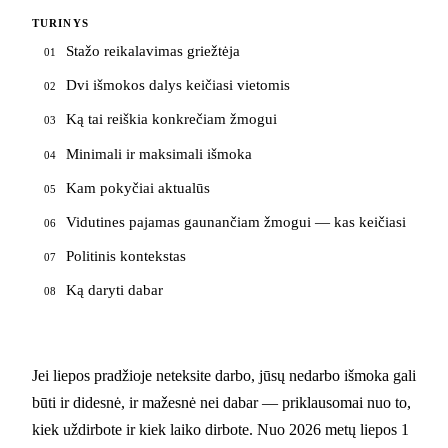
TURINYS
Stažo reikalavimas griežtėja
01
Dvi išmokos dalys keičiasi vietomis
02
Ką tai reiškia konkrečiam žmogui
03
Minimali ir maksimali išmoka
04
Kam pokyčiai aktualūs
05
Vidutines pajamas gaunančiam žmogui — kas keičiasi
06
Politinis kontekstas
07
Ką daryti dabar
08
Jei liepos pradžioje neteksite darbo, jūsų nedarbo išmoka gali
būti ir didesnė, ir mažesnė nei dabar — priklausomai nuo to,
kiek uždirbote ir kiek laiko dirbote. Nuo 2026 metų liepos 1