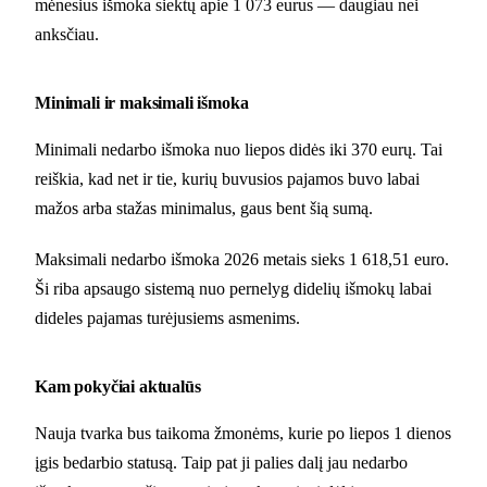
mėnesius išmoka siektų apie 1 073 eurus — daugiau nei
anksčiau.
Minimali ir maksimali išmoka
Minimali nedarbo išmoka nuo liepos didės iki 370 eurų. Tai
reiškia, kad net ir tie, kurių buvusios pajamos buvo labai
mažos arba stažas minimalus, gaus bent šią sumą.
Maksimali nedarbo išmoka 2026 metais sieks 1 618,51 euro.
Ši riba apsaugo sistemą nuo pernelyg didelių išmokų labai
dideles pajamas turėjusiems asmenims.
Kam pokyčiai aktualūs
Nauja tvarka bus taikoma žmonėms, kurie po liepos 1 dienos
įgis bedarbio statusą. Taip pat ji palies dalį jau nedarbo