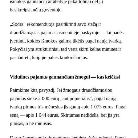
išmokas gaunančių ar ateityje pakartotinai dėl jų
besikreipsiančių gyventojų.
„Sodra" rekomenduoja pasitikrinti savo stažą ir
draudžiamąsias pajamas asmeninėje paskyroje — tai padės
įvertinti, kokios išmokos galima tikėtis pagal naują tvarką.
Pokyčiai yra struktūriniai, tad verta skirti kelias minutes ir
pasižiūrėti, kaip jie palies konkrečiai jus.
Vidutines pajamas gaunančiam žmogui — kas keičiasi
Paimkime kitą pavyzdį. Jei žmogaus draudžiamosios
pajamos siekė 2 000 eurų „ant popieriaus", pagal naują
tvarką pirmus tris mėnesius jis gautų apie 1 073 eurus. Pagal
seną — apie 1 044 eurus. Skirtumas nedidelis, bet jis yra
pliusas, o ne minusas.
Dar ryškesnis pokytis matomas ketvirtą–šeštą mėnesį. Pagal