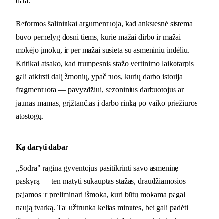
data.
Reformos šalininkai argumentuoja, kad ankstesnė sistema
buvo pernelyg dosni tiems, kurie mažai dirbo ir mažai
mokėjo įmokų, ir per mažai susieta su asmeniniu indėliu.
Kritikai atsako, kad trumpesnis stažo vertinimo laikotarpis
gali atkirsti dalį žmonių, ypač tuos, kurių darbo istorija
fragmentuota — pavyzdžiui, sezoninius darbuotojus ar
jaunas mamas, grįžtančias į darbo rinką po vaiko priežiūros
atostogų.
Ką daryti dabar
„Sodra" ragina gyventojus pasitikrinti savo asmeninę
paskyrą — ten matyti sukauptas stažas, draudžiamosios
pajamos ir preliminari išmoka, kuri būtų mokama pagal
naują tvarką. Tai užtrunka kelias minutes, bet gali padėti