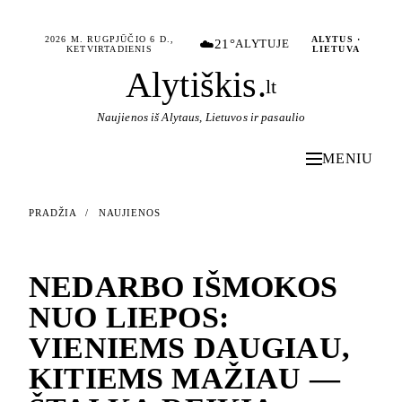
2026 M. RUGPJŪČIO 6 D.,
ALYTUS ·
☁️
21°
ALYTUJE
KETVIRTADIENIS
LIETUVA
Alytiškis
.
lt
Naujienos iš Alytaus, Lietuvos ir pasaulio
MENIU
PRADŽIA
/
NAUJIENOS
NAUJIENOS
NEDARBO IŠMOKOS
NUO LIEPOS:
VIENIEMS DAUGIAU,
KITIEMS MAŽIAU —