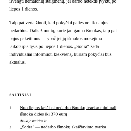
išvengti nemalonių staigmenų, jei darbo netektis įvyktų po
liepos 1 dienos.
Taip pat verta žinoti, kad pokyčiai palies ne tik naujus
bedarbius. Dalis žmonių, kurie jau gauna išmokas, taip pat
pajus pakeitimus — ypač jei jų išmokos mokėjimo
laikotarpis tęsis po liepos 1 dienos. „Sodra" žada
individualiai informuoti kiekvieną, kuriam pokyčiai bus
aktualūs.
ŠALTINIAI
Nuo liepos keičiasi nedarbo išmokų tvarka: minimali
1
išmoka didės iki 370 eurų
dzukijosveidas.lt
„Sodra" — nedarbo išmokų skaičiavimo tvarka
2