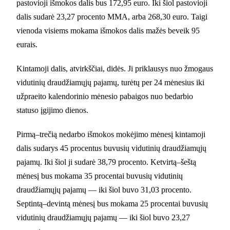
pastovioji išmokos dalis bus 172,95 euro. Iki šiol pastovioji
dalis sudarė 23,27 procento MMA, arba 268,30 euro. Taigi
vienoda visiems mokama išmokos dalis mažės beveik 95
eurais.
Kintamoji dalis, atvirkščiai, didės. Ji priklausys nuo žmogaus
vidutinių draudžiamųjų pajamų, turėtų per 24 mėnesius iki
užpraeito kalendorinio mėnesio pabaigos nuo bedarbio
statuso įgijimo dienos.
Pirmą–trečią nedarbo išmokos mokėjimo mėnesį kintamoji
dalis sudarys 45 procentus buvusių vidutinių draudžiamųjų
pajamų. Iki šiol ji sudarė 38,79 procento. Ketvirtą–šeštą
mėnesį bus mokama 35 procentai buvusių vidutinių
draudžiamųjų pajamų — iki šiol buvo 31,03 procento.
Septintą–devintą mėnesį bus mokama 25 procentai buvusių
vidutinių draudžiamųjų pajamų — iki šiol buvo 23,27