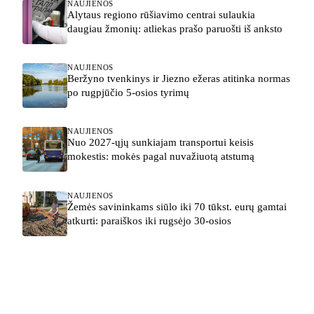
NAUJIENOS
Alytaus regiono rūšiavimo centrai sulaukia
daugiau žmonių: atliekas prašo paruošti iš anksto
NAUJIENOS
Beržyno tvenkinys ir Jiezno ežeras atitinka normas
po rugpjūčio 5-osios tyrimų
NAUJIENOS
Nuo 2027-ųjų sunkiajam transportui keisis
mokestis: mokės pagal nuvažiuotą atstumą
NAUJIENOS
Žemės savininkams siūlo iki 70 tūkst. eurų gamtai
atkurti: paraiškos iki rugsėjo 30-osios