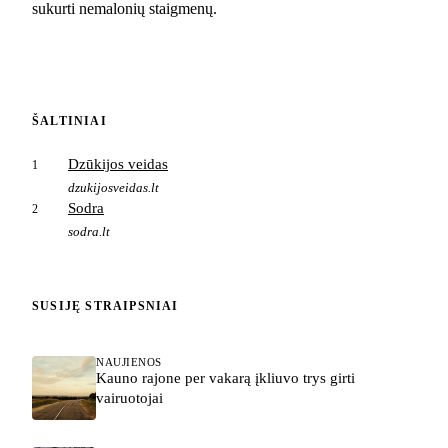
sukurti nemalonių staigmenų.
ŠALTINIAI
Dzūkijos veidas
1
dzukijosveidas.lt
Sodra
2
sodra.lt
SUSIJĘ STRAIPSNIAI
NAUJIENOS
Kauno rajone per vakarą įkliuvo trys girti
vairuotojai