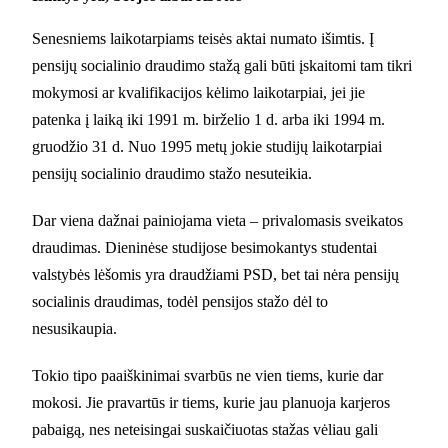
Senesniems laikotarpiams teisės aktai numato išimtis. Į
pensijų socialinio draudimo stažą gali būti įskaitomi tam tikri
mokymosi ar kvalifikacijos kėlimo laikotarpiai, jei jie
patenka į laiką iki 1991 m. birželio 1 d. arba iki 1994 m.
gruodžio 31 d. Nuo 1995 metų jokie studijų laikotarpiai
pensijų socialinio draudimo stažo nesuteikia.
Dar viena dažnai painiojama vieta – privalomasis sveikatos
draudimas. Dieninėse studijose besimokantys studentai
valstybės lėšomis yra draudžiami PSD, bet tai nėra pensijų
socialinis draudimas, todėl pensijos stažo dėl to
nesusikaupia.
Tokio tipo paaiškinimai svarbūs ne vien tiems, kurie dar
mokosi. Jie pravartūs ir tiems, kurie jau planuoja karjeros
pabaigą, nes neteisingai suskaičiuotas stažas vėliau gali