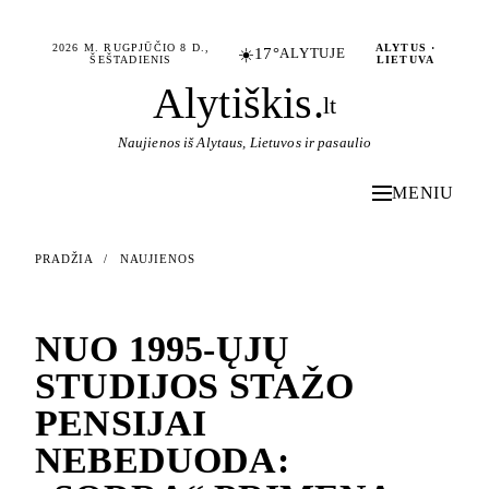
2026 M. RUGPJŪČIO 8 D.,
ALYTUS ·
☀️
17°
ALYTUJE
ŠEŠTADIENIS
LIETUVA
Alytiškis
.
lt
Naujienos iš Alytaus, Lietuvos ir pasaulio
MENIU
PRADŽIA
/
NAUJIENOS
NAUJIENOS
NUO 1995-ŲJŲ
STUDIJOS STAŽO
PENSIJAI
NEBEDUODA: