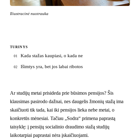
Iliustracinė nuotrauka
TURINYS
Kada stažas kaupiasi, o kada ne
01
Išimtys yra, bet jos labai ribotos
02
Ar studijų metai prisideda prie būsimos pensijos? Šis
klausimas pasirodo dažnai, nes daugelis žmonių stažą ima
skaičiuoti tik tada, kai iki pensijos lieka nebe metai, o
konkretūs mėnesiai. Tačiau „Sodra“ primena paprastą
taisyklę: į pensijų socialinio draudimo stažą studijų
laikotarpiai paprastai nėra įskaičiuojami.