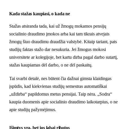
Kada stažas kaupiasi, o kada ne
Stažas atsiranda tada, kai už žmogų mokamos pensijų
socialinio draudimo įmokos arba kai tam tikrais atvejais
žmogų šiuo draudimu draudžia valstybė. Kitaip tariant, pats
studijų faktas stažo dar nesukuria. Jei žmogus mokosi
universitete ar kolegijoje, bet kartu dirba pagal darbo sutartį,
stažas kaupiamas dėl darbo, o ne dėl paskaitų.
Tai svarbi detalė, nes būtent čia dažnai gimsta klaidingas
įspūdis, kad kiekvienas studijų semestras automatiškai
„uždirba“ papildomus metus pensijai. Taip nėra. „Sodra“
kaupia duomenis apie socialinio draudimo laikotarpius, o ne
apie studijų pažymėjimus.
Išimtys yra, bet jos labai ribotos