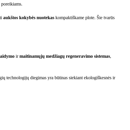
 poreikiams.
ti
aukštos kokybės nuotekas
kompaktiškame plote. Šie tvarūs
kaidymo
ir
maitinamųjų medžiagų regeneravimo sistemas
,
ių technologijų diegimas yra būtinas siekiant ekologiškesnės ir