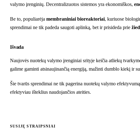
valymo įrenginių. Decentralizuotos sistemos yra ekonomiškos,
en
Be to, populiarėja
membraniniai bioreaktoriai
, kuriuose biolog
sprendimai ne tik padeda saugoti aplinką, bet ir prisideda prie
žie
Išvada
Naujovės nuotekų valymo įrenginiai srityje keičia atliekų tvarkym
galime gaminti atsinaujinančią energiją, mažinti dumblo kiekį ir su
Šie tvarūs sprendimai ne tik pagerina nuotekų valymo efektyvumą, 
efektyviau išteklius naudojančios ateities.
SUSIJĘ STRAIPSNIAI