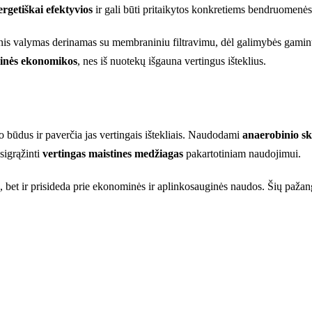
ergetiškai efektyvios
ir gali būti pritaikytos konkretiems bendruomenės
inis valymas derinamas su membraniniu filtravimu, dėl galimybės gamin
dinės ekonomikos
, nes iš nuotekų išgauna vertingus išteklius.
o būdus ir paverčia jas vertingais ištekliais. Naudodami
anaerobinio s
sigrąžinti
vertingas maistines medžiagas
pakartotiniam naudojimui.
bet ir prisideda prie ekonominės ir aplinkosauginės naudos. Šių pažang