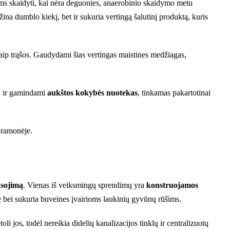
s skaidyti, kai nėra deguonies, anaerobinio skaidymo metu
žina dumblo kiekį, bet ir sukuria vertingą šalutinį produktą, kuris
ip trąšos. Gaudydami šias vertingas maistines medžiagas,
u ir gamindami
aukštos kokybės nuotekas
, tinkamas pakartotinai
ramonėje.
usojimą
. Vienas iš veiksmingų sprendimų yra
konstruojamos
ovę bei sukuria buveines įvairioms laukinių gyvūnų rūšims.
li jos, todėl nereikia didelių kanalizacijos tinklų ir centralizuotų