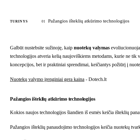
Pažangios išteklių atkūrimo technologijos
TURINYS
01
Galbūt nustebsite sužinoję, kaip
nuotekų valymas
evoliucionuoja 
technologijos atveria kelią naujoviškiems metodams, kurie ne tik val
koncepcijos, bet ir praktiniai sprendimai, keičiantys požiūrį į nuot
Nuotekų valymo įrenginiai gera kaina
- Dotech.lt
Pažangios išteklių atkūrimo technologijos
Kokios naujos technologijos šiandien iš esmės keičia išteklių pa
Pažangios išteklių panaudojimo technologijos keičia nuotekų tvarky