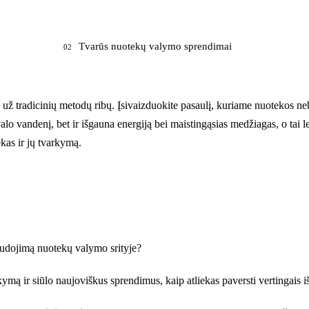
Tvarūs nuotekų valymo sprendimai
02
už tradicinių metodų ribų. Įsivaizduokite pasaulį, kuriame nuotekos n
o vandenį, bet ir išgauna energiją bei maistingąsias medžiagas, o tai leidž
ekas ir jų tvarkymą.
naudojimą nuotekų valymo srityje?
mą ir siūlo naujoviškus sprendimus, kaip atliekas paversti vertingais iš