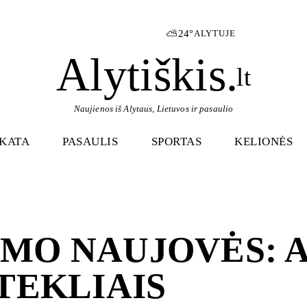
⛅
24°
ALYTUJE
Alytiškis
.
lt
Naujienos iš Alytaus, Lietuvos ir pasaulio
IKATA
PASAULIS
SPORTAS
KELIONĖS
MO NAUJOVĖS: 
TEKLIAIS