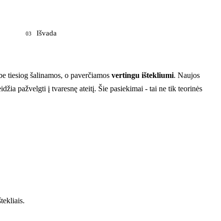
Išvada
03
ebe tiesiog šalinamos, o paverčiamos
vertingu ištekliumi
. Naujos
ia pažvelgti į tvaresnę ateitį. Šie pasiekimai - tai ne tik teorinės
tekliais.