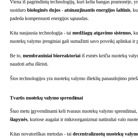
Viena iš pagrindinių technologijų, kuri kelia bangas pramonėje, y
susidaro
biologinės dujos
-
atsinaujinantis energijos šaltinis
, ku
padeda kompensuoti energijos sąnaudas.
Kita naujausia technologija - tai
medžiagų atgavimo sistemos
, k
nuotekų valymo įrenginiai gali sumažinti savo poveikį aplinkai ir p
Be to,
membraniniai bioreaktoriai
iš esmės keičia nuotekų val
naudoti arba išleisti.
Šios technologijos yra nuotekų valymo išteklių panaudojimo prieš
Tvarūs nuotekų valymo sprendimai
Šiuo metu įgyvendinami keli tvaraus nuotekų valymo sprendimai, k
šlapynės
, kuriose augalai ir mikroorganizmai natūraliai valo nuote
Kitas novatoriškas metodas - tai
decentralizuotų nuotekų valym