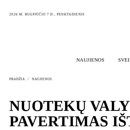
2026 M. RUGPJŪČIO 7 D., PENKTADIENIS
NAUJIENOS
SVE
PRADŽIA
/
NAUJIENOS
NAUJIENOS
NUOTEKŲ VALY
PAVERTIMAS IŠ