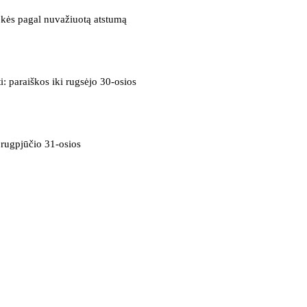
okės pagal nuvažiuotą atstumą
i: paraiškos iki rugsėjo 30-osios
i rugpjūčio 31-osios