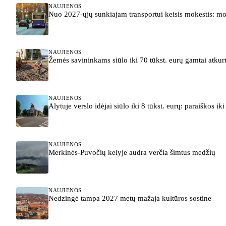
NAUJIENOS
Nuo 2027-ųjų sunkiajam transportui keisis mokestis: m
NAUJIENOS
Žemės savininkams siūlo iki 70 tūkst. eurų gamtai atkurt
NAUJIENOS
Alytuje verslo idėjai siūlo iki 8 tūkst. eurų: paraiškos ik
NAUJIENOS
Merkinės-Puvočių kelyje audra verčia šimtus medžių
NAUJIENOS
Nedzingė tampa 2027 metų mažąja kultūros sostine