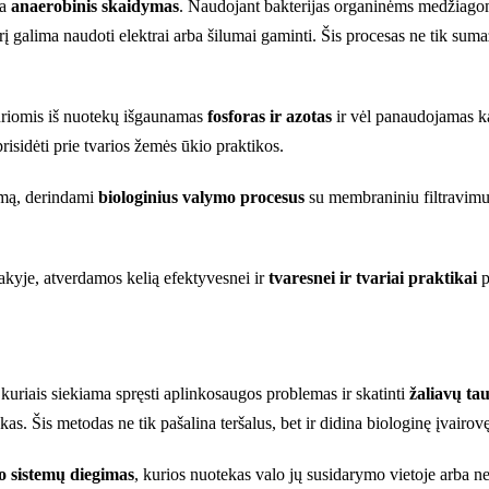
ra
anaerobinis skaidymas
. Naudojant bakterijas organinėms medžiagom
rį galima naudoti elektrai arba šilumai gaminti. Šis procesas ne tik suma
uriomis iš nuotekų išgaunamas
fosforas ir azotas
ir vėl panaudojamas ka
risidėti prie tvarios žemės ūkio praktikos.
ymą, derindami
biologinius valymo procesus
su membraniniu filtravim
akyje, atverdamos kelią efektyvesnei ir
tvaresnei ir tvariai praktikai
p
uriais siekiama spręsti aplinkosaugos problemas ir skatinti
žaliavų ta
kas. Šis metodas ne tik pašalina teršalus, bet ir didina biologinę įvair
o sistemų diegimas
, kurios nuotekas valo jų susidarymo vietoje arba neto