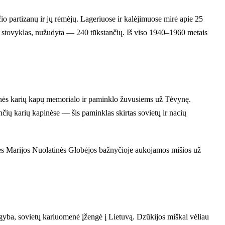
io partizanų ir jų rėmėjų. Lageriuose ir kalėjimuose mirė apie 25
jos stovyklas, nužudyta — 240 tūkstančių. Iš viso 1940–1960 metais
menės karių kapų memorialo ir paminklo žuvusiems už Tėvynę.
ių karių kapinėse — šis paminklas skirtas sovietų ir nacių
ės Marijos Nuolatinės Globėjos bažnyčioje aukojamos mišios už
argyba, sovietų kariuomenė įžengė į Lietuvą. Dzūkijos miškai vėliau