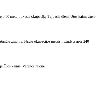
radėjo 50 metų trukusią okupaciją. Tą pačią dieną Ūtos kaime žuvo
tūkstančių žmonių. Nacių okupacijos metais nužudyta apie 240
je Ūtos kaime, Varėnos rajone.