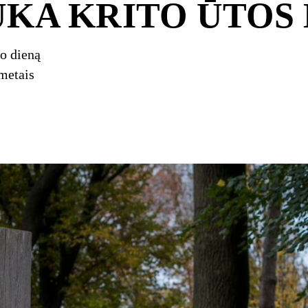
UKA KRITO ŪTOS
do dieną
metais