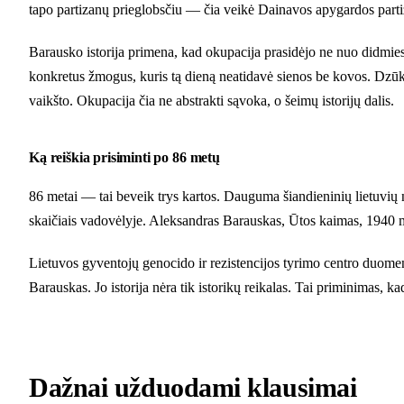
tapo partizanų prieglobsčiu — čia veikė Dainavos apygardos partiz
Barausko istorija primena, kad okupacija prasidėjo ne nuo didmies
konkretus žmogus, kuris tą dieną neatidavė sienos be kovos. Dzūki
vaikšto. Okupacija čia ne abstrakti sąvoka, o šeimų istorijų dalis.
Ką reiškia prisiminti po 86 metų
86 metai — tai beveik trys kartos. Dauguma šiandieninių lietuvių netu
skaičiais vadovėlyje. Aleksandras Barauskas, Ūtos kaimas, 1940 met
Lietuvos gyventojų genocido ir rezistencijos tyrimo centro duome
Barauskas. Jo istorija nėra tik istorikų reikalas. Tai priminimas, k
Dažnai užduodami klausimai