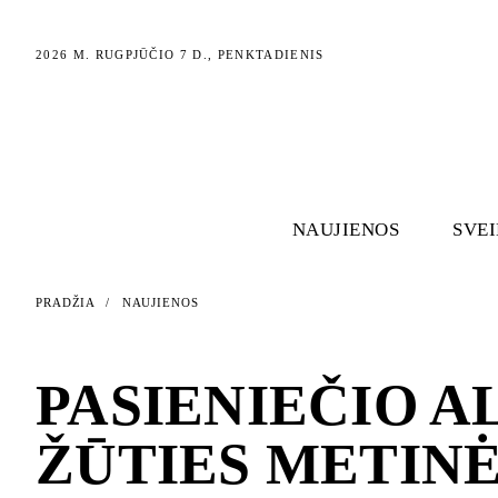
2026 M. RUGPJŪČIO 7 D., PENKTADIENIS
NAUJIENOS
SVE
PRADŽIA
/
NAUJIENOS
NAUJIENOS
PASIENIEČIO A
ŽŪTIES METINĖ