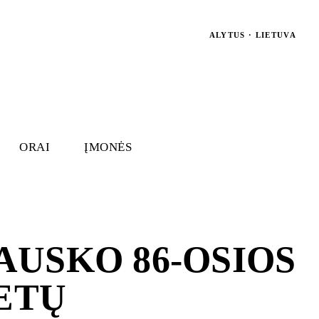
ALYTUS · LIETUVA
ORAI
ĮMONĖS
USKO 86-OSIOS
IETŲ