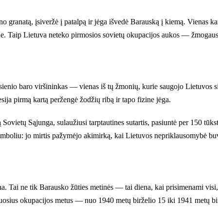
no granatą, įsiveržė į patalpą ir jėga išvedė Barauską į kiemą. Vienas kar
lyje. Taip Lietuva neteko pirmosios sovietų okupacijos aukos — žmogaus, k
ienio baro viršininkas — vienas iš tų žmonių, kurie saugojo Lietuvos s
sija pirmą kartą peržengė žodžių ribą ir tapo fizine jėga.
Sovietų Sąjunga, sulaužiusi tarptautines sutartis, pasiuntė per 150 tūk
boliu: jo mirtis pažymėjo akimirką, kai Lietuvos nepriklausomybė buvo p
. Tai ne tik Barausko žūties metinės — tai diena, kai prisimenami visi,
muosius okupacijos metus — nuo 1940 metų birželio 15 iki 1941 metų bir