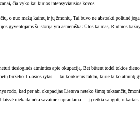
anai, čia vyko kai kurios intensyviausios kovos.
čių, o nuo mažų kaimų ir jų žmonių. Tai buvo ne abstrakti politinė jėga
jos gyventojams ši istorija yra asmeniška: Ūtos kaimas, Rudnios bažnyči
ri tiesioginės atminties apie okupaciją. Bet būtent todėl tokios dienos ka
ų birželio 15-osios rytas — tai konkretūs faktai, kurie laiko atmintį g
nys rodo, kad per abi okupacijas Lietuva neteko šimtų tūkstančių žmon
ad laisvė niekada nėra savaime suprantama — ją reikia saugoti, o kartais i