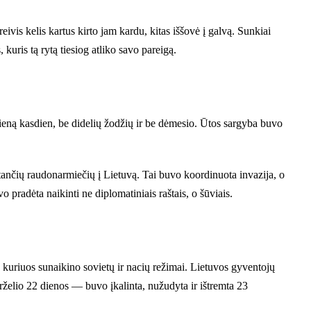
eivis kelis kartus kirto jam kardu, kitas iššovė į galvą. Sunkiai
uris tą rytą tiesiog atliko savo pareigą.
ieną kasdien, be didelių žodžių ir be dėmesio. Ūtos sargyba buvo
stančių raudonarmiečių į Lietuvą. Tai buvo koordinuota invazija, o
radėta naikinti ne diplomatiniais raštais, o šūviais.
 kuriuos sunaikino sovietų ir nacių režimai. Lietuvos gyventojų
želio 22 dienos — buvo įkalinta, nužudyta ir ištremta 23