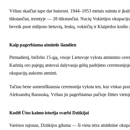
Vėliau skaičiai tapo dar baisesni. 1944–1953 metais suimta ir įkal
tūkstančiai, tremtyje — 28 tūkstančiai. Nacių Vokietijos okupacij
beveik pusė milijono lietuvių, lenkų, vokiečių ir Klaipėdos krašto
Kaip pagerbiama atmintis šiandien
Pirmadienį, birželio 15-ąją, visoje Lietuvoje vyksta atminimo c
Karinių oro pajėgų atstovai dalyvauja gėlių padėjimo ceremonijoj
okupacijų aukoms atminti.
Tačiau bene asmeniškiausia ceremonija vyksta ten, kur viskas pr
Aleksandrą Barauską. Vėliau jis pagerbiamas pačioje žūties vietoj
Kodėl Ūtos kaimo istorija svarbi Dzūkijai
Varėnos rajonas, Dzūkijos giluma — ši vieta nėra atsitiktinė okupa