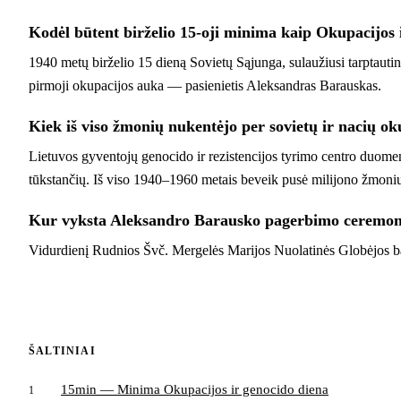
Kodėl būtent birželio 15-oji minima kaip Okupacijos 
1940 metų birželio 15 dieną Sovietų Sąjunga, sulaužiusi tarptauti
pirmoji okupacijos auka — pasienietis Aleksandras Barauskas.
Kiek iš viso žmonių nukentėjo per sovietų ir nacių ok
Lietuvos gyventojų genocido ir rezistencijos tyrimo centro duomen
tūkstančių. Iš viso 1940–1960 metais beveik pusė milijono žmonių 
Kur vyksta Aleksandro Barausko pagerbimo ceremon
Vidurdienį Rudnios Švč. Mergelės Marijos Nuolatinės Globėjos ba
ŠALTINIAI
15min — Minima Okupacijos ir genocido diena
1