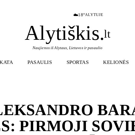
☁️
18°
ALYTUJE
Alytiškis
.
lt
Naujienos iš Alytaus, Lietuvos ir pasaulio
IKATA
PASAULIS
SPORTAS
KELIONĖS
LEKSANDRO BARA
S: PIRMOJI SOV