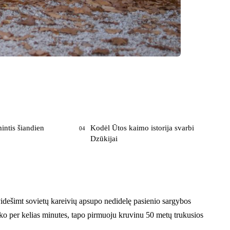
intis šiandien
Kodėl Ūtos kaimo istorija svarbi
04
Dzūkijai
dvidešimt sovietų kareivių apsupo nedidelę pasienio sargybos
yko per kelias minutes, tapo pirmuoju kruvinu 50 metų trukusios