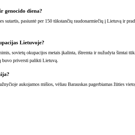
ir genocido diena?
nes sutartis, pasiuntė per 150 tūkstančių raudonarmiečių į Lietuvą ir p
upacijas Lietuvoje?
imis, sovietų okupacijos metais įkalinta, ištremta ir nužudyta šimtai 
buvo priversti palikti Lietuvą.
ija?
žnyčioje aukojamos mišios, vėliau Barauskas pagerbiamas žūties vieto