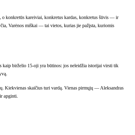
, o konkretūs kareiviai, konkretus kardas, konkretus šūvis — ir
a, Varėnos miškai — tai vietos, kurias jie pažįsta, kuriomis
ip birželio 15-oji yra būtinos: jos neleidžia istorijai virsti tik
yvą.
ių. Kiekvienas skaičius turi vardą. Vienas pirmųjų — Aleksandras
r apginti.