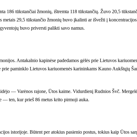
inta 186 tūkstančiai žmonių, ištremta 118 tūkstančių. Žuvo 20,5 tūkstanč
os metais 29,5 tūkstančio žmonių buvo įkalinti ar išvežti į koncentraci
 gyventojų buvo priversti palikti savo namus.
eremonijos. Antakalnio kapinėse padedamos gėlės prie Lietuvos kariuo
e prie paminklo Lietuvos kariuomenės karininkams Kauno Aukštųjų Šanč
asidėjo — Varėnos rajone, Ūtos kaime. Vidurdienį Rudnios Švč. Mergel
e — ten, kur prieš 86 metus krito pirmoji auka.
cijos istorijoje. Būtent per atokius pasienio postus, tokius kaip Ūtos s