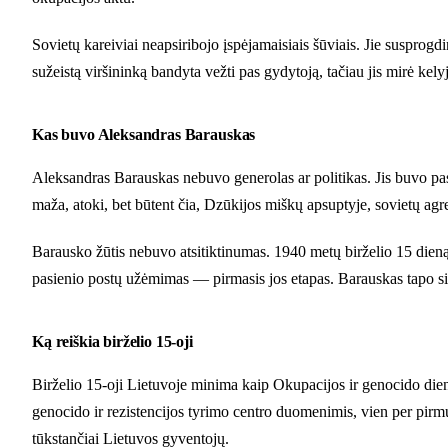
Sovietų kareiviai neapsiribojo įspėjamaisiais šūviais. Jie susprogdi
sužeistą viršininką bandyta vežti pas gydytoją, tačiau jis mirė ke
Kas buvo Aleksandras Barauskas
Aleksandras Barauskas nebuvo generolas ar politikas. Jis buvo pas
maža, atoki, bet būtent čia, Dzūkijos miškų apsuptyje, sovietų agre
Barausko žūtis nebuvo atsitiktinumas. 1940 metų birželio 15 dieną 
pasienio postų užėmimas — pirmasis jos etapas. Barauskas tapo sim
Ką reiškia birželio 15-oji
Birželio 15-oji Lietuvoje minima kaip Okupacijos ir genocido diena
genocido ir rezistencijos tyrimo centro duomenimis, vien per pir
tūkstančiai Lietuvos gyventojų.