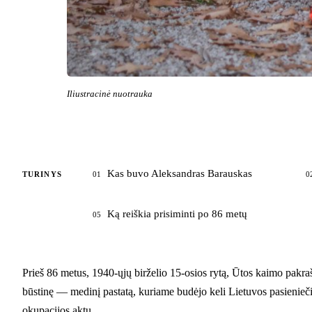
Iliustracinė nuotrauka
Kas buvo Aleksandras Barauskas
TURINYS
01
0
Ką reiškia prisiminti po 86 metų
05
Prieš 86 metus, 1940-ųjų birželio 15-osios rytą, Ūtos kaimo pakraš
būstinę — medinį pastatą, kuriame budėjo keli Lietuvos pasienieči
okupacijos aktu.