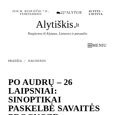
2026 M. RUGPJŪČIO 7 D.,
ALYTUS ·
☁️
22°
ALYTUJE
PENKTADIENIS
LIETUVA
Alytiškis
.
lt
Naujienos iš Alytaus, Lietuvos ir pasaulio
MENIU
PRADŽIA
/
NAUJIENOS
NAUJIENOS
PO AUDRŲ – 26
LAIPSNIAI:
SINOPTIKAI
PASKELBĖ SAVAITĖS