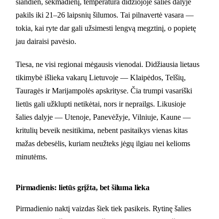
šiandien, sekmadienį, temperatūra didžiojoje šalies dalyje
pakils iki 21–26 laipsnių šilumos. Tai pilnavertė vasara —
tokia, kai ryte dar gali užsimesti lengvą megztinį, o popietę
jau dairaisi pavėsio.
Tiesa, ne visi regionai mėgausis vienodai. Didžiausia lietaus
tikimybė išlieka vakarų Lietuvoje — Klaipėdos, Telšių,
Tauragės ir Marijampolės apskrityse. Čia trumpi vasariški
lietūs gali užklupti netikėtai, nors ir neprailgs. Likusioje
šalies dalyje — Utenoje, Panevėžyje, Vilniuje, Kaune —
kritulių beveik nesitikima, nebent pasitaikys vienas kitas
mažas debesėlis, kuriam neužteks jėgų ilgiau nei kelioms
minutėms.
Pirmadienis: lietūs grįžta, bet šiluma lieka
Pirmadienio naktį vaizdas šiek tiek pasikeis. Rytinę šalies