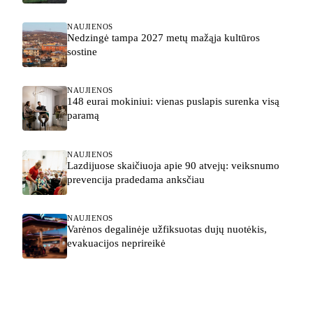
NAUJIENOS
Nedzingė tampa 2027 metų mažąja kultūros
sostine
NAUJIENOS
148 eurai mokiniui: vienas puslapis surenka visą
paramą
NAUJIENOS
Lazdijuose skaičiuoja apie 90 atvejų: veiksnumo
prevencija pradedama anksčiau
NAUJIENOS
Varėnos degalinėje užfiksuotas dujų nuotėkis,
evakuacijos neprireikė