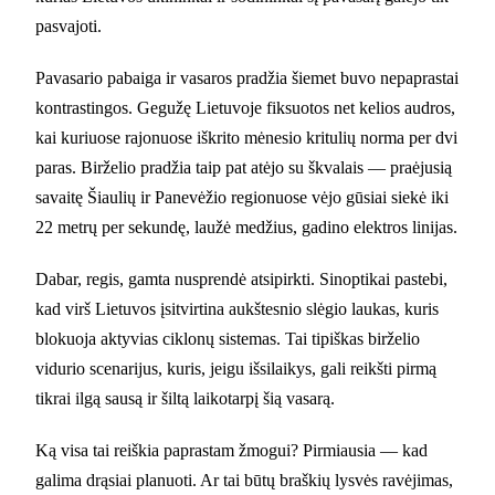
pasvajoti.
Pavasario pabaiga ir vasaros pradžia šiemet buvo nepaprastai
kontrastingos. Gegužę Lietuvoje fiksuotos net kelios audros,
kai kuriuose rajonuose iškrito mėnesio kritulių norma per dvi
paras. Birželio pradžia taip pat atėjo su škvalais — praėjusią
savaitę Šiaulių ir Panevėžio regionuose vėjo gūsiai siekė iki
22 metrų per sekundę, laužė medžius, gadino elektros linijas.
Dabar, regis, gamta nusprendė atsipirkti. Sinoptikai pastebi,
kad virš Lietuvos įsitvirtina aukštesnio slėgio laukas, kuris
blokuoja aktyvias ciklonų sistemas. Tai tipiškas birželio
vidurio scenarijus, kuris, jeigu išsilaikys, gali reikšti pirmą
tikrai ilgą sausą ir šiltą laikotarpį šią vasarą.
Ką visa tai reiškia paprastam žmogui? Pirmiausia — kad
galima drąsiai planuoti. Ar tai būtų braškių lysvės ravėjimas,