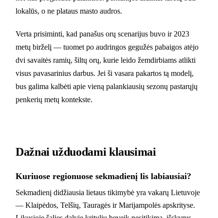
lokalūs, o ne plataus masto audros.
Verta prisiminti, kad panašus orų scenarijus buvo ir 2023
metų birželį — tuomet po audringos gegužės pabaigos atėjo
dvi savaitės ramių, šiltų orų, kurie leido žemdirbiams atlikti
visus pavasarinius darbus. Jei ši vasara pakartos tą modelį,
bus galima kalbėti apie vieną palankiausių sezonų pastarųjų
penkerių metų kontekste.
Dažnai užduodami klausimai
Kuriuose regionuose sekmadienį lis labiausiai?
Sekmadienį didžiausia lietaus tikimybė yra vakarų Lietuvoje
— Klaipėdos, Telšių, Tauragės ir Marijampolės apskrityse.
Likusioje šalies dalyje kritulių beveik nesitikima, išskyrus