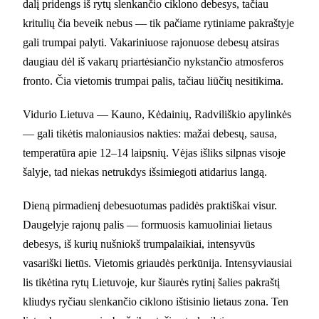
dalį pridengs iš rytų slenkančio ciklono debesys, tačiau
kritulių čia beveik nebus — tik pačiame rytiniame pakraštyje
gali trumpai palyti. Vakariniuose rajonuose debesų atsiras
daugiau dėl iš vakarų priartėsiančio nykstančio atmosferos
fronto. Čia vietomis trumpai palis, tačiau liūčių nesitikima.
Vidurio Lietuva — Kauno, Kėdainių, Radviliškio apylinkės
— gali tikėtis maloniausios nakties: mažai debesų, sausa,
temperatūra apie 12–14 laipsnių. Vėjas išliks silpnas visoje
šalyje, tad niekas netrukdys išsimiegoti atidarius langą.
Dieną pirmadienį debesuotumas padidės praktiškai visur.
Daugelyje rajonų palis — formuosis kamuoliniai lietaus
debesys, iš kurių nušniokš trumpalaikiai, intensyvūs
vasariški lietūs. Vietomis griaudės perkūnija. Intensyviausiai
lis tikėtina rytų Lietuvoje, kur šiaurės rytinį šalies pakraštį
kliudys ryčiau slenkančio ciklono ištisinio lietaus zona. Ten