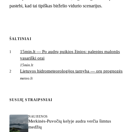
pastebi, kad tai tipiškas birželio vidurio scenarijus.
ŠALTINIAI
15min.lt — Po audrų puikios žinios: palepins malonūs
1
vasariški orai
15min.lt
Lietuvos hidrometeorologijos tarnyba — orų prognozės
2
meteo.lt
SUSIJĘ STRAIPSNIAI
NAUJIENOS
Merkinės-Puvočių kelyje audra verčia šimtus
medžių