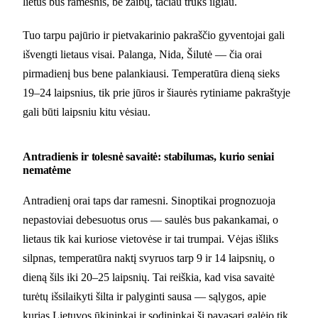
lietus bus ramesnis, be žaibų, tačiau truks ilgiau.
Tuo tarpu pajūrio ir pietvakarinio pakraščio gyventojai gali
išvengti lietaus visai. Palanga, Nida, Šilutė — čia orai
pirmadienį bus bene palankiausi. Temperatūra dieną sieks
19–24 laipsnius, tik prie jūros ir šiaurės rytiniame pakraštyje
gali būti laipsniu kitu vėsiau.
Antradienis ir tolesnė savaitė: stabilumas, kurio seniai
nematėme
Antradienį orai taps dar ramesni. Sinoptikai prognozuoja
nepastoviai debesuotus orus — saulės bus pakankamai, o
lietaus tik kai kuriose vietovėse ir tai trumpai. Vėjas išliks
silpnas, temperatūra naktį svyruos tarp 9 ir 14 laipsnių, o
dieną šils iki 20–25 laipsnių. Tai reiškia, kad visa savaitė
turėtų išsilaikyti šilta ir palyginti sausa — sąlygos, apie
kurias Lietuvos ūkininkai ir sodininkai šį pavasarį galėjo tik