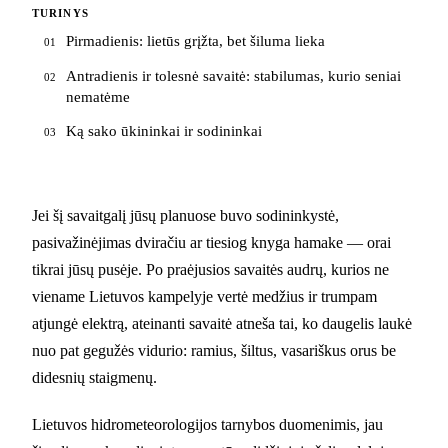
TURINYS
Pirmadienis: lietūs grįžta, bet šiluma lieka
01
Antradienis ir tolesnė savaitė: stabilumas, kurio seniai
02
nematėme
Ką sako ūkininkai ir sodininkai
03
Jei šį savaitgalį jūsų planuose buvo sodininkystė,
pasivažinėjimas dviračiu ar tiesiog knyga hamake — orai
tikrai jūsų pusėje. Po praėjusios savaitės audrų, kurios ne
viename Lietuvos kampelyje vertė medžius ir trumpam
atjungė elektrą, ateinanti savaitė atneša tai, ko daugelis laukė
nuo pat gegužės vidurio: ramius, šiltus, vasariškus orus be
didesnių staigmenų.
Lietuvos hidrometeorologijos tarnybos duomenimis, jau