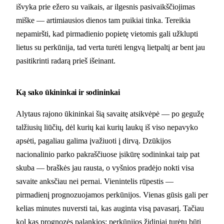
išvyka prie ežero su vaikais, ar ilgesnis pasivaikščiojimas
miške — artimiausios dienos tam puikiai tinka. Tereikia
nepamiršti, kad pirmadienio popietę vietomis gali užklupti
lietus su perkūnija, tad verta turėti lengvą lietpaltį ar bent jau
pasitikrinti radarą prieš išeinant.
Ką sako ūkininkai ir sodininkai
Alytaus rajono ūkininkai šią savaitę atsikvėpė — po gegužę
talžiusių liūčių, dėl kurių kai kurių laukų iš viso nepavyko
apsėti, pagaliau galima įvažiuoti į dirvą. Dzūkijos
nacionalinio parko pakraščiuose įsikūrę sodininkai taip pat
skuba — braškės jau rausta, o vyšnios pradėjo nokti visa
savaite anksčiau nei pernai. Vienintelis rūpestis —
pirmadienį prognozuojamos perkūnijos. Vienas gūsis gali per
kelias minutes nuversti tai, kas auginta visą pavasarį. Tačiau
kol kas prognozės palankios: perkūnijos židiniai turėtų būti