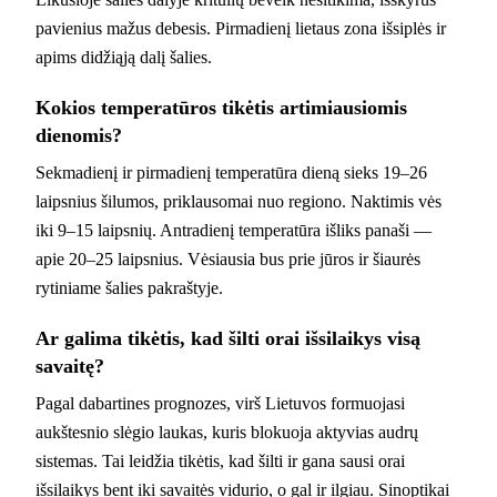
pavienius mažus debesis. Pirmadienį lietaus zona išsiplės ir
apims didžiąją dalį šalies.
Kokios temperatūros tikėtis artimiausiomis
dienomis?
Sekmadienį ir pirmadienį temperatūra dieną sieks 19–26
laipsnius šilumos, priklausomai nuo regiono. Naktimis vės
iki 9–15 laipsnių. Antradienį temperatūra išliks panaši —
apie 20–25 laipsnius. Vėsiausia bus prie jūros ir šiaurės
rytiniame šalies pakraštyje.
Ar galima tikėtis, kad šilti orai išsilaikys visą
savaitę?
Pagal dabartines prognozes, virš Lietuvos formuojasi
aukštesnio slėgio laukas, kuris blokuoja aktyvias audrų
sistemas. Tai leidžia tikėtis, kad šilti ir gana sausi orai
išsilaikys bent iki savaitės vidurio, o gal ir ilgiau. Sinoptikai