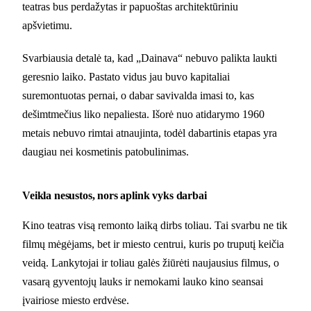
teatras bus perdažytas ir papuoštas architektūriniu
apšvietimu.
Svarbiausia detalė ta, kad „Dainava“ nebuvo palikta laukti
geresnio laiko. Pastato vidus jau buvo kapitaliai
suremontuotas pernai, o dabar savivalda imasi to, kas
dešimtmečius liko nepaliesta. Išorė nuo atidarymo 1960
metais nebuvo rimtai atnaujinta, todėl dabartinis etapas yra
daugiau nei kosmetinis patobulinimas.
Veikla nesustos, nors aplink vyks darbai
Kino teatras visą remonto laiką dirbs toliau. Tai svarbu ne tik
filmų mėgėjams, bet ir miesto centrui, kuris po truputį keičia
veidą. Lankytojai ir toliau galės žiūrėti naujausius filmus, o
vasarą gyventojų lauks ir nemokami lauko kino seansai
įvairiose miesto erdvėse.