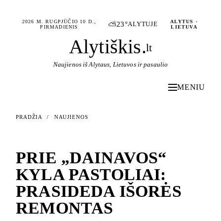
2026 M. RUGPJŪČIO 10 D.,
ALYTUS ·
⛅
23°
ALYTUJE
PIRMADIENIS
LIETUVA
Alytiškis
.
lt
Naujienos iš Alytaus, Lietuvos ir pasaulio
MENIU
PRADŽIA
/
NAUJIENOS
NAUJIENOS
PRIE „DAINAVOS“
KYLA PASTOLIAI:
PRASIDEDA IŠORĖS
REMONTAS