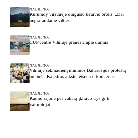
NAUJIENOS
Kurumdy viršūnėje dingusio lietuvio brolis: „Dar
neprarandame vilties“
NAUJIENOS
CUP centre Vilniuje pranešta apie dūmus
NAUJIENOS
Vilniuje sekmadienį minimos Baltarusijos protestų
metinės: Katedros aikštė, eisena ir koncertas
NAUJIENOS
Kauno rajone per vakarą įkliuvo trys girti
vairuotojai