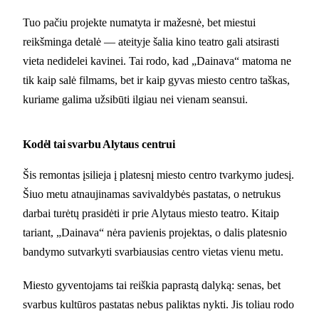
Tuo pačiu projekte numatyta ir mažesnė, bet miestui
reikšminga detalė — ateityje šalia kino teatro gali atsirasti
vieta nedidelei kavinei. Tai rodo, kad „Dainava“ matoma ne
tik kaip salė filmams, bet ir kaip gyvas miesto centro taškas,
kuriame galima užsibūti ilgiau nei vienam seansui.
Kodėl tai svarbu Alytaus centrui
Šis remontas įsilieja į platesnį miesto centro tvarkymo judesį.
Šiuo metu atnaujinamas savivaldybės pastatas, o netrukus
darbai turėtų prasidėti ir prie Alytaus miesto teatro. Kitaip
tariant, „Dainava“ nėra pavienis projektas, o dalis platesnio
bandymo sutvarkyti svarbiausias centro vietas vienu metu.
Miesto gyventojams tai reiškia paprastą dalyką: senas, bet
svarbus kultūros pastatas nebus paliktas nykti. Jis toliau rodo