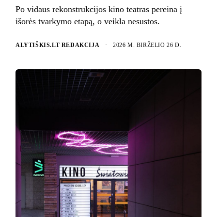
Po vidaus rekonstrukcijos kino teatras pereina į
išorės tvarkymo etapą, o veikla nesustos.
ALYTIŠKIS.LT REDAKCIJA
·
2026 M. BIRŽELIO 26 D.