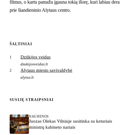
filmus, o kartu pamažu įgauna tokią išorę, kuri labiau dera
prie šiandieninio Alytaus centro.
ŠALTINIAI
Dzūkijos veidas
1
dzukijosveidas.lt
Alytaus miesto savivaldybė
2
alytus.lt
SUSIJĘ STRAIPSNIAI
NAUJIENOS
Juozas Olekas Vilniuje susitinka su keturiais
ministrų kabineto nariais