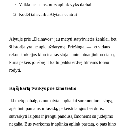
Veikla nesustos, nors aplink vyks darbai
02
Kodėl tai svarbu Alytaus centrui
03
Alytuje prie „Dainavos“ jau matyti statybvietės ženklai, bet
ši istorija yra ne apie uždarymą. Priešingai — po vidaus
rekonstrukcijos kino teatras stoja į antrą atnaujinimo etapą,
kuris pakeis jo išorę ir kartu paliks erdvę filmams toliau
rodyti.
Ką šį kartą tvarkys prie kino teatro
Iki metų pabaigos numatyta kapitaliai suremontuoti stogą,
apšiltinti pamatus ir fasadą, pakeisti langus bei duris,
sutvarkyti laiptus ir įrengti pandusą žmonėms su judėjimo
negalia. Bus tvarkoma ir aplinka aplink pastatą, o pats kino