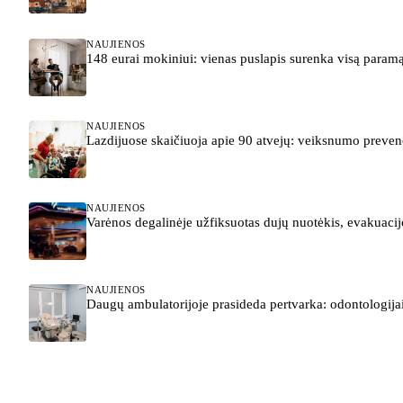
NAUJIENOS
148 eurai mokiniui: vienas puslapis surenka visą param
NAUJIENOS
Lazdijuose skaičiuoja apie 90 atvejų: veiksnumo preve
NAUJIENOS
Varėnos degalinėje užfiksuotas dujų nuotėkis, evakuacij
NAUJIENOS
Daugų ambulatorijoje prasideda pertvarka: odontologijai