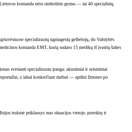
Lietuvos komanda nėra simbolinis gestas — tai 40 specialistų,
griuvėsiuose specializuotų ugniagesių gelbėtojų, du Valstybės
ų medicinos komanda EMT, kurią sudaro 15 medikų iš įvairių šalies
as sverianti specializuota įranga: akustiniai ir seisminiai
e reportažui, o labai konkrečiam darbui — aptikti žmones po
isijos trukmė priklausys nuo situacijos vietoje, poreikių ir