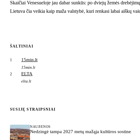
Skaičiai Venesueloje jau dabar sunkūs: po dviejų žemės drebėjimų a
Lietuva čia veikia kaip maža valstybė, kuri renkasi labai aiškų vaid
ŠALTINIAI
15min.lt
1
15min.lt
ELTA
2
elta.lt
SUSIJĘ STRAIPSNIAI
NAUJIENOS
Nedzingė tampa 2027 metų mažąja kultūros sostine