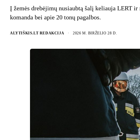
Į žemės drebėjimų nusiaubtą šalį keliauja LERT ir
komanda bei apie 20 tonų pagalbos.
ALYTIŠKIS.LT REDAKCIJA
·
2026 M. BIRŽELIO 28 D.