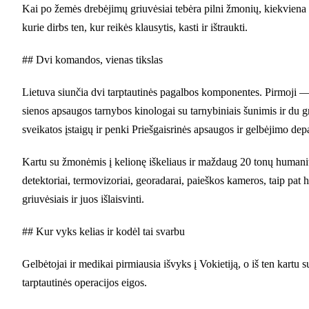
Kai po žemės drebėjimų griuvėsiai tebėra pilni žmonių, kiekviena 
kurie dirbs ten, kur reikės klausytis, kasti ir ištraukti.
## Dvi komandos, vienas tikslas
Lietuva siunčia dvi tarptautinės pagalbos komponentes. Pirmoji —
sienos apsaugos tarnybos kinologai su tarnybiniais šunimis ir du
sveikatos įstaigų ir penki Priešgaisrinės apsaugos ir gelbėjimo dep
Kartu su žmonėmis į kelionę iškeliaus ir maždaug 20 tonų humanitari
detektoriai, termovizoriai, georadarai, paieškos kameros, taip pat
griuvėsiais ir juos išlaisvinti.
## Kur vyks kelias ir kodėl tai svarbu
Gelbėtojai ir medikai pirmiausia išvyks į Vokietiją, o iš ten kartu 
tarptautinės operacijos eigos.