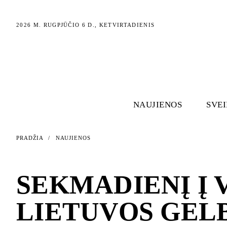
2026 M. RUGPJŪČIO 6 D., KETVIRTADIENIS
NAUJIENOS
SVE
PRADŽIA
/
NAUJIENOS
NAUJIENOS
SEKMADIENĮ Į 
LIETUVOS GEL