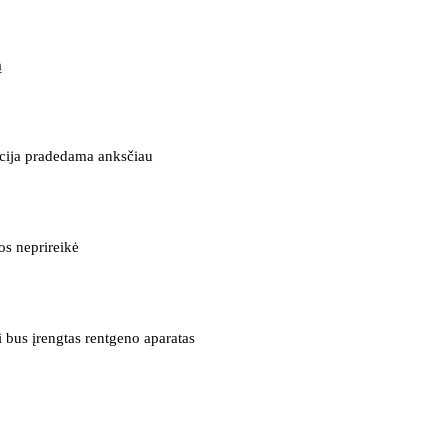
ą
ncija pradedama anksčiau
os neprireikė
 bus įrengtas rentgeno aparatas