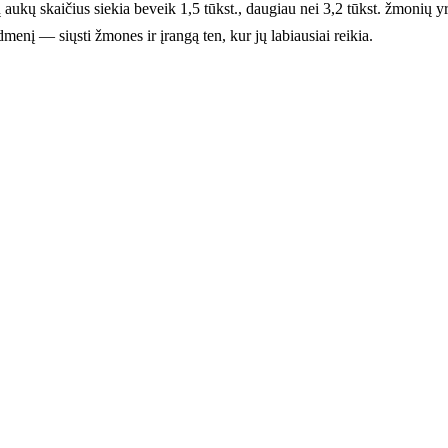
ukų skaičius siekia beveik 1,5 tūkst., daugiau nei 3,2 tūkst. žmonių yra
menį — siųsti žmones ir įrangą ten, kur jų labiausiai reikia.