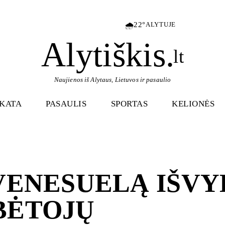
🌧️
22°
ALYTUJE
Alytiškis
.
lt
Naujienos iš Alytaus, Lietuvos ir pasaulio
IKATA
PASAULIS
SPORTAS
KELIONĖS
VENESUELĄ IŠVY
BĖTOJŲ