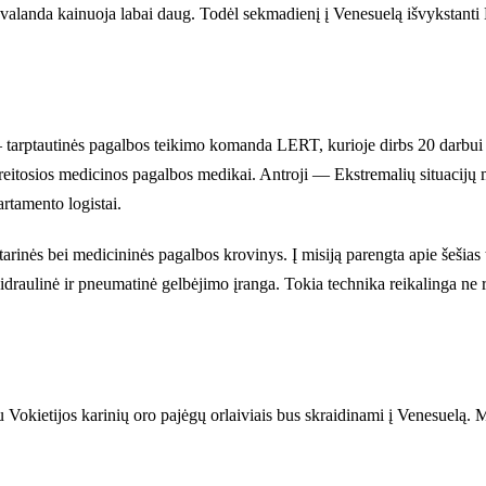
valanda kainuoja labai daug. Todėl sekmadienį į Venesuelą išvykstanti 
 tarptautinės pagalbos teikimo komanda LERT, kurioje dirbs 20 darbui 
 greitosios medicinos pagalbos medikai. Antroji — Ekstremalių situacij
artamento logistai.
nės bei medicininės pagalbos krovinys. Į misiją parengta apie šešias ton
 hidraulinė ir pneumatinė gelbėjimo įranga. Tokia technika reikalinga n
su Vokietijos karinių oro pajėgų orlaiviais bus skraidinami į Venesuelą. M