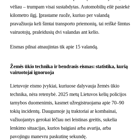
vėliau – trumpam visai sustabdytas. Automobilių eilė pasiekė
kilometro ilgį. Įprastame ruože, kuriuo per valandą
pravažiuoja keli šimtai transporto priemonių, tai reiškė šimtus
vairuotojų, praleidusių dvi valandas ant kelio.
Eismas pilnai atnaujintas tik apie 15 valandą.
Žemės ūkio technika ir bendrasis eismas: statistika, kurią
vairuotojai ignoruoja
Lietuvoje eismo įvykiai, kuriuose dalyvauja žemės ūkio
technika, nėra retenybė. 2025 metų Lietuvos kelių policijos
tarnybos duomenimis, kasmet užregistruojama apie 70–90
tokių incidentų. Daugumoje jų traktoriai ar kombainai,
važiuojantys gerokai lėčiau nei leistinas greitis, sukelia
lenkimo situacijas, kurios baigiasi arba avarija, arba
pavojingu manevru paskutinę sekundę.