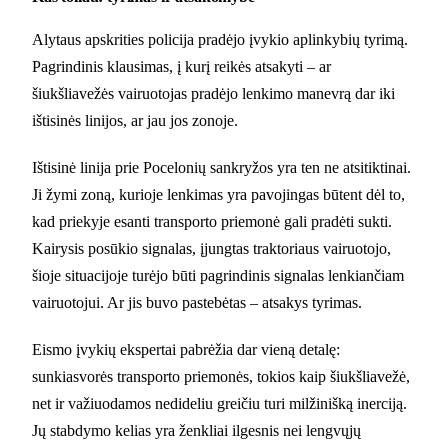
Alytaus apskrities policija pradėjo įvykio aplinkybių tyrimą.
Pagrindinis klausimas, į kurį reikės atsakyti – ar
šiukšliavežės vairuotojas pradėjo lenkimo manevrą dar iki
ištisinės linijos, ar jau jos zonoje.
Ištisinė linija prie Pocelonių sankryžos yra ten ne atsitiktinai.
Ji žymi zoną, kurioje lenkimas yra pavojingas būtent dėl to,
kad priekyje esanti transporto priemonė gali pradėti sukti.
Kairysis posūkio signalas, įjungtas traktoriaus vairuotojo,
šioje situacijoje turėjo būti pagrindinis signalas lenkiančiam
vairuotojui. Ar jis buvo pastebėtas – atsakys tyrimas.
Eismo įvykių ekspertai pabrėžia dar vieną detalę:
sunkiasvorės transporto priemonės, tokios kaip šiukšliavežė,
net ir važiuodamos nedideliu greičiu turi milžinišką inerciją.
Jų stabdymo kelias yra ženkliai ilgesnis nei lengvųjų