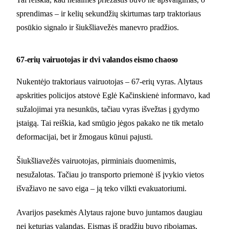
sprendimas – ir kelių sekundžių skirtumas tarp traktoriaus
posūkio signalo ir šiukšliavežės manevro pradžios.
67-erių vairuotojas ir dvi valandos eismo chaoso
Nukentėjo traktoriaus vairuotojas – 67-erių vyras. Alytaus
apskrities policijos atstovė Eglė Kačinskienė informavo, kad
sužalojimai yra nesunkūs, tačiau vyras išvežtas į gydymo
įstaigą. Tai reiškia, kad smūgio jėgos pakako ne tik metalo
deformacijai, bet ir žmogaus kūnui pajusti.
Šiukšliavežės vairuotojas, pirminiais duomenimis,
nesužalotas. Tačiau jo transporto priemonė iš įvykio vietos
išvažiavo ne savo eiga – ją teko vilkti evakuatoriumi.
Avarijos pasekmės Alytaus rajone buvo juntamos daugiau
nei keturias valandas. Eismas iš pradžių buvo ribojamas,