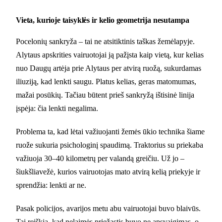
Vieta, kurioje taisyklės ir kelio geometrija nesutampa
Pocelonių sankryža – tai ne atsitiktinis taškas žemėlapyje.
Alytaus apskrities vairuotojai ją pažįsta kaip vietą, kur kelias
nuo Daugų artėja prie Alytaus per atvirą ruožą, sukurdamas
iliuziją, kad lenkti saugu. Platus kelias, geras matomumas,
mažai posūkių. Tačiau būtent prieš sankryžą ištisinė linija
įspėja: čia lenkti negalima.
Problema ta, kad lėtai važiuojanti žemės ūkio technika šiame
ruože sukuria psichologinį spaudimą. Traktorius su priekaba
važiuoja 30–40 kilometrų per valandą greičiu. Už jo –
šiukšliavežė, kurios vairuotojas mato atvirą kelią priekyje ir
sprendžia: lenkti ar ne.
Pasak policijos, avarijos metu abu vairuotojai buvo blaivūs.
Tai reiškia, kad nelaimės priežastis buvo ne apsvaigimas, o