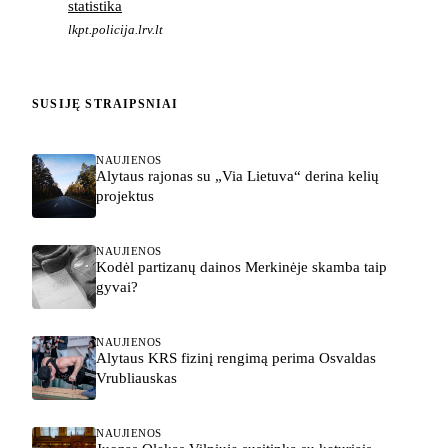
statistika
lkpt.policija.lrv.lt
SUSIJĘ STRAIPSNIAI
NAUJIENOS
Alytaus rajonas su „Via Lietuva“ derina kelių
projektus
NAUJIENOS
Kodėl partizanų dainos Merkinėje skamba taip
gyvai?
NAUJIENOS
Alytaus KRS fizinį rengimą perima Osvaldas
Vrubliauskas
NAUJIENOS