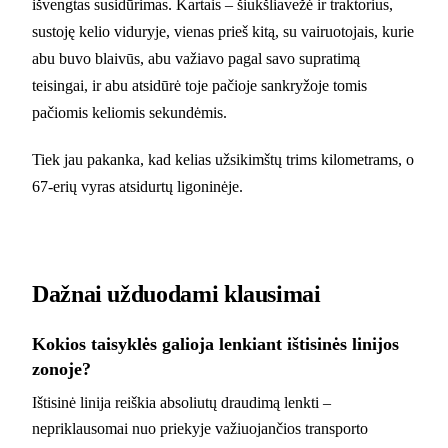
išvengtas susidūrimas. Kartais – šiukšliavežė ir traktorius,
sustoję kelio viduryje, vienas prieš kitą, su vairuotojais, kurie
abu buvo blaivūs, abu važiavo pagal savo supratimą
teisingai, ir abu atsidūrė toje pačioje sankryžoje tomis
pačiomis keliomis sekundėmis.
Tiek jau pakanka, kad kelias užsikimštų trims kilometrams, o
67-erių vyras atsidurtų ligoninėje.
Dažnai užduodami klausimai
Kokios taisyklės galioja lenkiant ištisinės linijos
zonoje?
Ištisinė linija reiškia absoliutų draudimą lenkti –
nepriklausomai nuo priekyje važiuojančios transporto