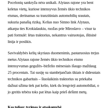
Pocelonių sankryža nėra unikali. Alytaus rajone yra bent
keletas vietų, kuriose intensyvus žemės ūkio technikos
eismas, derinamas su tranzitiniais automobilių srautais,
sukuria panašią riziką. Kelias nuo Simno link Alytaus,
atkarpa ties Krokialaukiu, ruožas prie Miroslavo – visur ta
pati formulė: lėtas traktorius, nekantrus vairuotojas, ištisinė
linija ir posūkis.
Savivaldybės kelių skyriaus duomenimis, pastaruosius trejus
metus Alytaus rajone žemės ūkio technikos eismo
intensyvumas gegužės–birželio mėnesiais išaugo maždaug
25 procentais. Tai susiję su stambėjančiais ūkiais ir didesniais
technikos gabaritais – šiuolaikinis traktorius su priekaba
dažnai užima tiek pat kelio, kiek du lengvieji automobiliai, o
jo greitis tebėra toks pat lėtas kaip prieš dešimt metų.
Kas toliau: tyrimas ir atsakomybė