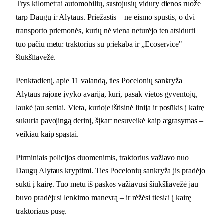
Trys kilometrai automobilių, sustojusių vidury dienos ruože
tarp Daugų ir Alytaus. Priežastis – ne eismo spūstis, o dvi
transporto priemonės, kurių nė viena neturėjo ten atsidurti
tuo pačiu metu: traktorius su priekaba ir „Ecoservice"
šiukšliavežė.
Penktadienį, apie 11 valandą, ties Pocelonių sankryža
Alytaus rajone įvyko avarija, kuri, pasak vietos gyventojų,
laukė jau seniai. Vieta, kurioje ištisinė linija ir posūkis į kairę
sukuria pavojingą derinį, šįkart nesuveikė kaip atgrasymas –
veikiau kaip spąstai.
Pirminiais policijos duomenimis, traktorius važiavo nuo
Daugų Alytaus kryptimi. Ties Pocelonių sankryža jis pradėjo
sukti į kairę. Tuo metu iš paskos važiavusi šiukšliavežė jau
buvo pradėjusi lenkimo manevrą – ir rėžėsi tiesiai į kairę
traktoriaus pusę.