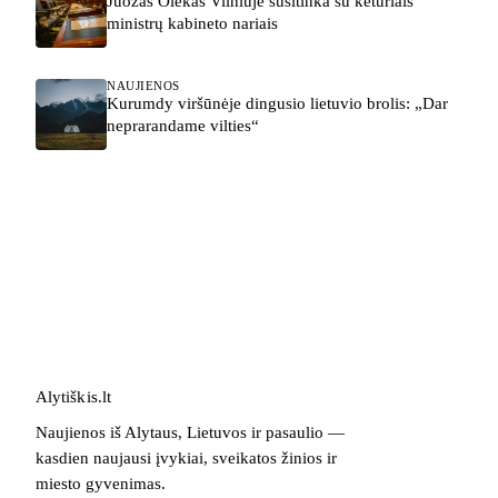
Juozas Olekas Vilniuje susitinka su keturiais
ministrų kabineto nariais
NAUJIENOS
Kurumdy viršūnėje dingusio lietuvio brolis: „Dar
neprarandame vilties“
Alytiškis
.
lt
Naujienos iš Alytaus, Lietuvos ir pasaulio —
kasdien naujausi įvykiai, sveikatos žinios ir
miesto gyvenimas.