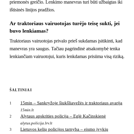
priemonės greičio. Lenkimo manevras turi būti užbaigtas iki
ištisinės linijos pradžios.
Ar traktoriaus vairuotojas turėjo teisę sukti, jei
buvo lenkiamas?
Traktoriaus vairuotojas privalo prieš sukdamas įsitikinti, kad
manevras yra saugus. Tačiau pagrindinė atsakomybė tenka
lenkiančiam vairuotojui, kuris lenkdamas prisiima visą riziką.
ŠALTINIAI
15min – Sankryžoje šiukšliavežės ir traktoriaus avarija
1
15min.lt
Alytaus apskrities policija – Eglė Kačinskienė
2
alytus.policija.lrv.lt
Lietuvos kelių policijos tarnyba – eismo įvykių
3