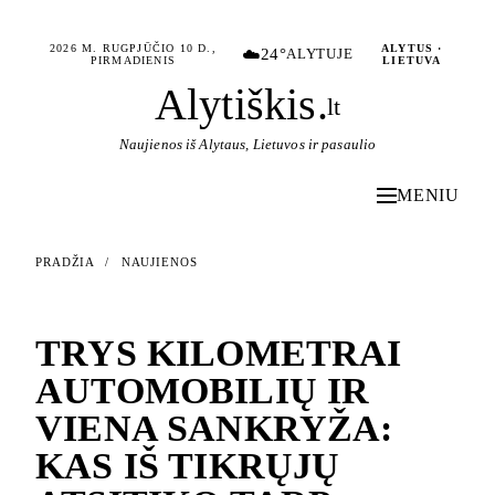
2026 M. RUGPJŪČIO 10 D.,
ALYTUS ·
☁️
24°
ALYTUJE
PIRMADIENIS
LIETUVA
Alytiškis
.
lt
Naujienos iš Alytaus, Lietuvos ir pasaulio
MENIU
PRADŽIA
/
NAUJIENOS
NAUJIENOS
TRYS KILOMETRAI
AUTOMOBILIŲ IR
VIENA SANKRYŽA:
KAS IŠ TIKRŲJŲ