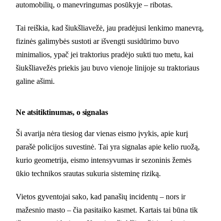
automobilių, o manevringumas posūkyje – ribotas.
Tai reiškia, kad šiukšliavežė, jau pradėjusi lenkimo manevrą,
fizinės galimybės sustoti ar išvengti susidūrimo buvo
minimalios, ypač jei traktorius pradėjo sukti tuo metu, kai
šiukšliavežės priekis jau buvo vienoje linijoje su traktoriaus
galine ašimi.
Ne atsitiktinumas, o signalas
Ši avarija nėra tiesiog dar vienas eismo įvykis, apie kurį
parašė policijos suvestinė. Tai yra signalas apie kelio ruožą,
kurio geometrija, eismo intensyvumas ir sezoninis žemės
ūkio technikos srautas sukuria sisteminę riziką.
Vietos gyventojai sako, kad panašių incidentų – nors ir
mažesnio masto – čia pasitaiko kasmet. Kartais tai būna tik