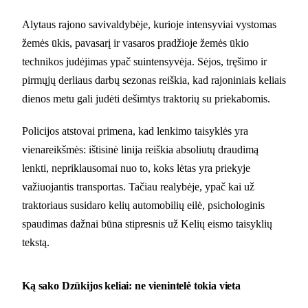
Alytaus rajono savivaldybėje, kurioje intensyviai vystomas
žemės ūkis, pavasarį ir vasaros pradžioje žemės ūkio
technikos judėjimas ypač suintensyvėja. Sėjos, tręšimo ir
pirmųjų derliaus darbų sezonas reiškia, kad rajoniniais keliais
dienos metu gali judėti dešimtys traktorių su priekabomis.
Policijos atstovai primena, kad lenkimo taisyklės yra
vienareikšmės: ištisinė linija reiškia absoliutų draudimą
lenkti, nepriklausomai nuo to, koks lėtas yra priekyje
važiuojantis transportas. Tačiau realybėje, ypač kai už
traktoriaus susidaro kelių automobilių eilė, psichologinis
spaudimas dažnai būna stipresnis už Kelių eismo taisyklių
tekstą.
Ką sako Dzūkijos keliai: ne vienintelė tokia vieta