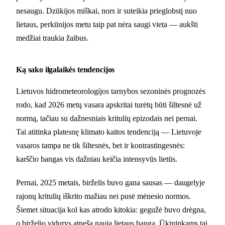
nesaugu. Dzūkijos miškai, nors ir suteikia prieglobstį nuo
lietaus, perkūnijos metu taip pat nėra saugi vieta — aukšti
medžiai traukia žaibus.
Ką sako ilgalaikės tendencijos
Lietuvos hidrometeorologijos tarnybos sezoninės prognozės
rodo, kad 2026 metų vasara apskritai turėtų būti šiltesnė už
normą, tačiau su dažnesniais kritulių epizodais nei pernai.
Tai atitinka platesnę klimato kaitos tendenciją — Lietuvoje
vasaros tampa ne tik šiltesnės, bet ir kontrastingesnės:
karščio bangas vis dažniau keičia intensyvūs lietūs.
Pernai, 2025 metais, birželis buvo gana sausas — daugelyje
rajonų kritulių iškrito mažiau nei pusė mėnesio normos.
Šiemet situacija kol kas atrodo kitokia: gegužė buvo drėgna,
o birželio vidurys atneša naują lietaus bangą. Ūkininkams tai