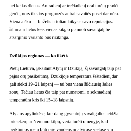
nei kelias dienas. Antradienį ar trečiadienį orai turėtų pradėti
gerėti, nors tikslios prognozės antrai savaitės pusei dar nėra.
Viena aišku — birželis ir toliau laikysis savo reputacijos:
šiluma ir lietus keis vienas kitą, o planuoti savaitgalį be
atsarginio varianto bus rizikinga.
Dzūkijos regionas — ko tikėtis
Pietų Lietuva, įskaitant Alytų ir Dzūkiją, šį savaitgalį taip pat
pajus orų pasikeitimą. Dzūkijoje temperatūra šeštadienį dar
gali siekti 19–21 laipsnį — tai bus viena šilčiausių šalies
zonų. Tačiau lietūs čia taip pat numatomi, o sekmadienį
temperatūra kris iki 15–18 laipsnių.
Alytaus apylinkėse, kur daug gyventojų savaitgalius leidžia
prie ežerų ar Nemuno kilpų, verta turėti omenyje, kad
perkūnijos metu būti prie vandens ar atvirose vietose yra