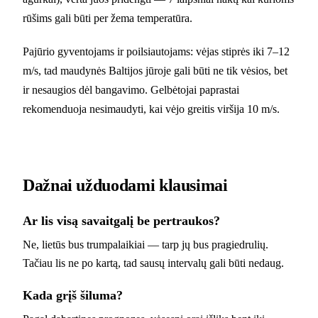
rūšims gali būti per žema temperatūra.
Pajūrio gyventojams ir poilsiautojams: vėjas stiprės iki 7–12
m/s, tad maudynės Baltijos jūroje gali būti ne tik vėsios, bet
ir nesaugios dėl bangavimo. Gelbėtojai paprastai
rekomenduoja nesimaudyti, kai vėjo greitis viršija 10 m/s.
Dažnai užduodami klausimai
Ar lis visą savaitgalį be pertraukos?
Ne, lietūs bus trumpalaikiai — tarp jų bus pragiedrulių.
Tačiau lis ne po kartą, tad sausų intervalų gali būti nedaug.
Kada grįš šiluma?