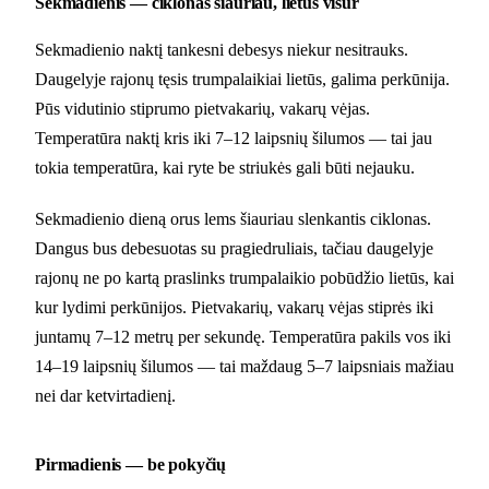
Sekmadienis — ciklonas šiauriau, lietus visur
Sekmadienio naktį tankesni debesys niekur nesitrauks.
Daugelyje rajonų tęsis trumpalaikiai lietūs, galima perkūnija.
Pūs vidutinio stiprumo pietvakarių, vakarų vėjas.
Temperatūra naktį kris iki 7–12 laipsnių šilumos — tai jau
tokia temperatūra, kai ryte be striukės gali būti nejauku.
Sekmadienio dieną orus lems šiauriau slenkantis ciklonas.
Dangus bus debesuotas su pragiedruliais, tačiau daugelyje
rajonų ne po kartą praslinks trumpalaikio pobūdžio lietūs, kai
kur lydimi perkūnijos. Pietvakarių, vakarų vėjas stiprės iki
juntamų 7–12 metrų per sekundę. Temperatūra pakils vos iki
14–19 laipsnių šilumos — tai maždaug 5–7 laipsniais mažiau
nei dar ketvirtadienį.
Pirmadienis — be pokyčių