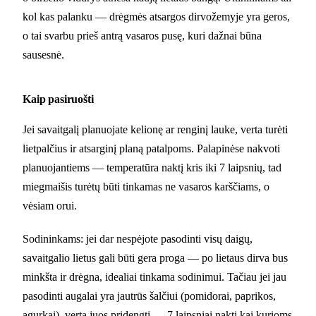
kol kas palanku — drėgmės atsargos dirvožemyje yra geros,
o tai svarbu prieš antrą vasaros pusę, kuri dažnai būna
sausesnė.
Kaip pasiruošti
Jei savaitgalį planuojate kelionę ar renginį lauke, verta turėti
lietpalčius ir atsarginį planą patalpoms. Palapinėse nakvoti
planuojantiems — temperatūra naktį kris iki 7 laipsnių, tad
miegmaišis turėtų būti tinkamas ne vasaros karščiams, o
vėsiam orui.
Sodininkams: jei dar nespėjote pasodinti visų daigų,
savaitgalio lietus gali būti gera proga — po lietaus dirva bus
minkšta ir drėgna, idealiai tinkama sodinimui. Tačiau jei jau
pasodinti augalai yra jautrūs šalčiui (pomidorai, paprikos,
agurkai), verta juos pridengti — 7 laipsniai naktį kai kurioms