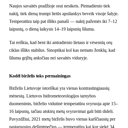
Naujos savaitės pradžioje orai nesikeis. Pirmadienio tiek
naktį, tiek dieną trumpi lietūs apsilankys beveik visoje šalyje.
Temperatūra taip pat išliks panaši — naktį pažemės iki 7–12
laipsnių, o dieną laikysis 14–19 laipsnių šiluma.
Tai reiškia, kad bent iki antradienio lietaus ir vėsesnių orų
ciklas išliks stabilus. Sinoptikai kol kas nemato ženklų, kad
šiluma grįžtų anksčiau nei savaitės viduryje.
Kodėl birželis toks permainingas
Birželis Lietuvoje istoriškai yra vienas kontrastingiausių
mėnesių. Lietuvos hidrometeorologijos tarnybos
duomenimis, birželio vidutinė temperatūra svyruoja apie 15–
16 laipsnių, tačiau atskirų metų svyravimai gali būti dideli.
Pavyzdžiui, 2021 metų birželis buvo vienas karščiausių per
pastaruosius dešimtmečius — temperatūra kai kur siekė 34