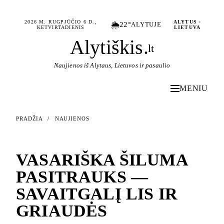
2026 M. RUGPJŪČIO 6 D.,
ALYTUS ·
🌦️
22°
ALYTUJE
KETVIRTADIENIS
LIETUVA
Alytiškis
.
lt
Naujienos iš Alytaus, Lietuvos ir pasaulio
MENIU
PRADŽIA
/
NAUJIENOS
NAUJIENOS
VASARIŠKA ŠILUMA
PASITRAUKS —
SAVAITGALĮ LIS IR
GRIAUDĖS