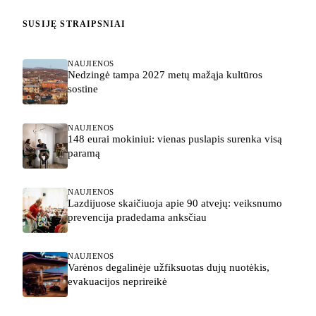
SUSIJĘ STRAIPSNIAI
NAUJIENOS
Nedzingė tampa 2027 metų mažąja kultūros
sostine
NAUJIENOS
148 eurai mokiniui: vienas puslapis surenka visą
paramą
NAUJIENOS
Lazdijuose skaičiuoja apie 90 atvejų: veiksnumo
prevencija pradedama anksčiau
NAUJIENOS
Varėnos degalinėje užfiksuotas dujų nuotėkis,
evakuacijos neprireikė