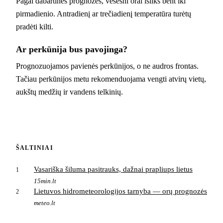
Pagal dabartines prognozes, vėsesni orai išliks bent iki
pirmadienio. Antradienį ar trečiadienį temperatūra turėtų
pradėti kilti.
Ar perkūnija bus pavojinga?
Prognozuojamos pavienės perkūnijos, o ne audros frontas.
Tačiau perkūnijos metu rekomenduojama vengti atvirų vietų,
aukštų medžių ir vandens telkinių.
ŠALTINIAI
Vasariška šiluma pasitrauks, dažnai prapliups lietus
1
15min.lt
Lietuvos hidrometeorologijos tarnyba — orų prognozės
2
meteo.lt