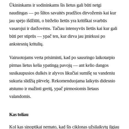
Ūkininkams ir sodininkams šis lietus gali būti netgi
naudingas — po šiltos savaitės pradžios dirvožemis kai kur
jau spėjo išdžiūti, o birželio lietūs yra kritiškai svarbūs
vasarojui ir daržovėms. Tačiau intensyvūs lietūs kai kur gali
būti per stiprūs — ypač ten, kur dirva jau įmirkusi po
ankstesnių kritulių.
Vairuotojams verta prisiminti, kad po sausringo laikotarpio
pirmas lietus kelia ypatingą pavojų — ant kelio dangos
susikaupusios dulkės ir alyvos likučiai sumišę su vandeniu
sukuria slidžią plėvelę. Rekomenduojama laikytis didesnio
atstumo ir mažinti greitį, ypač pirmosiomis lietaus
valandomis.
Kas toliau
Kol kas sinoptikai nemato, kad šis ciklonas užsilaikytų ilgiau