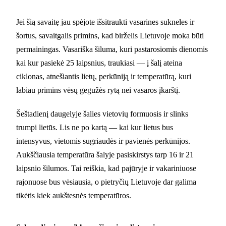
Jei šią savaitę jau spėjote išsitraukti vasarines sukneles ir
šortus, savaitgalis primins, kad birželis Lietuvoje moka būti
permainingas. Vasariška šiluma, kuri pastarosiomis dienomis
kai kur pasiekė 25 laipsnius, traukiasi — į šalį ateina
ciklonas, atnešiantis lietų, perkūniją ir temperatūrą, kuri
labiau primins vėsų gegužės rytą nei vasaros įkarštį.
Šeštadienį daugelyje šalies vietovių formuosis ir slinks
trumpi lietūs. Lis ne po kartą — kai kur lietus bus
intensyvus, vietomis sugriaudės ir pavienės perkūnijos.
Aukščiausia temperatūra šalyje pasiskirstys tarp 16 ir 21
laipsnio šilumos. Tai reiškia, kad pajūryje ir vakariniuose
rajonuose bus vėsiausia, o pietryčių Lietuvoje dar galima
tikėtis kiek aukštesnės temperatūros.