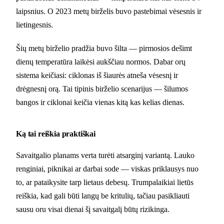
laipsnius. O 2023 metų birželis buvo pastebimai vėsesnis ir
lietingesnis.
Šių metų birželio pradžia buvo šilta — pirmosios dešimt
dienų temperatūra laikėsi aukščiau normos. Dabar orų
sistema keičiasi: ciklonas iš šiaurės atneša vėsesnį ir
drėgnesnį orą. Tai tipinis birželio scenarijus — šilumos
bangos ir ciklonai keičia vienas kitą kas kelias dienas.
Ką tai reiškia praktiškai
Savaitgalio planams verta turėti atsarginį variantą. Lauko
renginiai, piknikai ar darbai sode — viskas priklausys nuo
to, ar pataikysite tarp lietaus debesų. Trumpalaikiai lietūs
reiškia, kad gali būti langų be kritulių, tačiau pasikliauti
sausu oru visai dienai šį savaitgalį būtų rizikinga.