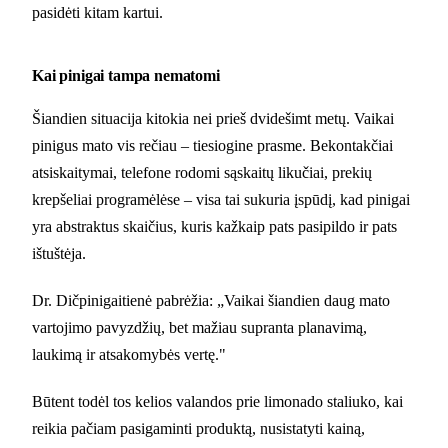
pasidėti kitam kartui.
Kai pinigai tampa nematomi
Šiandien situacija kitokia nei prieš dvidešimt metų. Vaikai
pinigus mato vis rečiau – tiesiogine prasme. Bekontakčiai
atsiskaitymai, telefone rodomi sąskaitų likučiai, prekių
krepšeliai programėlėse – visa tai sukuria įspūdį, kad pinigai
yra abstraktus skaičius, kuris kažkaip pats pasipildo ir pats
ištuštėja.
Dr. Dičpinigaitienė pabrėžia: „Vaikai šiandien daug mato
vartojimo pavyzdžių, bet mažiau supranta planavimą,
laukimą ir atsakomybės vertę."
Būtent todėl tos kelios valandos prie limonado staliuko, kai
reikia pačiam pasigaminti produktą, nusistatyti kainą,