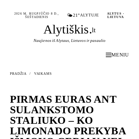
2026 M. RUGPJŪČIO 8 D.,
ALYTUS ·
🌤️
21°
ALYTUJE
ŠEŠTADIENIS
LIETUVA
Alytiškis
.
lt
Naujienos iš Alytaus, Lietuvos ir pasaulio
MENIU
PRADŽIA
/
VAIKAMS
VAIKAMS
PIRMAS EURAS ANT
SULANKSTOMO
STALIUKO – KO
LIMONADO PREKYBA