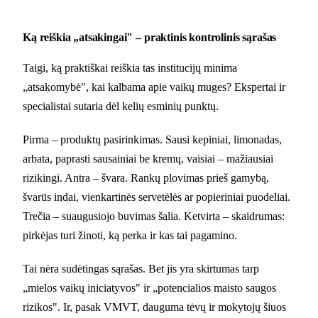
Ką reiškia „atsakingai" – praktinis kontrolinis sąrašas
Taigi, ką praktiškai reiškia tas institucijų minima
„atsakomybė", kai kalbama apie vaikų muges? Ekspertai ir
specialistai sutaria dėl kelių esminių punktų.
Pirma – produktų pasirinkimas. Sausi kepiniai, limonadas,
arbata, paprasti sausainiai be kremų, vaisiai – mažiausiai
rizikingi. Antra – švara. Rankų plovimas prieš gamybą,
švarūs indai, vienkartinės servetėlės ar popieriniai puodeliai.
Trečia – suaugusiojo buvimas šalia. Ketvirta – skaidrumas:
pirkėjas turi žinoti, ką perka ir kas tai pagamino.
Tai nėra sudėtingas sąrašas. Bet jis yra skirtumas tarp
„mielos vaikų iniciatyvos" ir „potencialios maisto saugos
rizikos". Ir, pasak VMVT, dauguma tėvų ir mokytojų šiuos