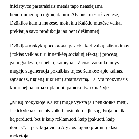
iniciatyvos pastaraisiais metais tapo neatsiejama
bendruomenių renginių dalimi. Alytaus miesto šventėse,
Dzūkijos kaimų mugėse, mokyklų Kalėdų mugėse vaikai
prekiauja savo produkcija jau bent dešimtmetį.
Dzūkijos mokyklų pedagogai pastebi, kad vaikų įsitraukimas
į tokias veiklas turi ir netikėtą socialinį efektą: į procesą
įsijungia tėvai, seneliai, kaimynai. Vienas vaiko kepinys
mugėje sugeneruoja pokalbius trijose šeimose apie kainas,
sąnaudas, higieną ir klientų aptarnavimą. Tai yra mokymasis,
kurio neįmanoma suplanuoti pamokų tvarkaraštyje.
„Mūsų mokykloje Kalėdų mugė vyksta jau penkiolika metų.
Ir kiekvienais metais vaikai nustebina – jie sugalvoja ne tik
ką parduoti, bet ir kaip reklamuoti, kaip įpakuoti, kaip
derėtis", – pasakoja viena Alytaus rajono pradinių klasių
mokytoja.