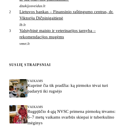
dzukijosveidas.lt
Lietuvos bankas – Finansinio raštingumo centras, dr.
2
Viktorija Dičpinigaitienė
lb.lt
Valstybinė maisto ir veterinarijos tarnyba –
3
rekomendacijos mugėms
vmvt.lt
SUSIJĘ STRAIPSNIAI
VAIKAMS
Kuprinė čia tik pradžia: ką pirmoko tėvai turi
padaryti iki rugsėjo
VAIKAMS
Rugpjūčio 4-ąją NVSC primena pirmokų tėvams:
6–7 metų vaikams svarbūs skiepai ir tuberkulino
mėginys