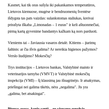
Kasmet, kai tik oras sušyla iki pakankamos temperatūros,
Lietuvos kiemuose, mugėse ir bendruomenių šventėse
išdygsta tas pats vaizdas: sulankstomas staliukas, kreivai
prirašyta iškaba „Limonadas – 1 euras" ir keli aštuonmečiai,
pirmą kartą gyvenime bandantys kažkam ką nors parduoti.
Vieniems tai – žaviausia vasaros detalė. Kitiems – įtarimų
šaltinis: ar čia išvis galima? Ar nereikia higienos pažymos?
Verslo liudijimo? Mokesčių?
Trys institucijos – Lietuvos bankas, Valstybinė maisto ir
veterinarijos tarnyba (VMVT) ir Valstybinė mokesčių
inspekcija (VMI) – šį klausimą jau išnagrinėjo. Ir atsakymas,
priešingai nei galima tikėtis, nėra „negalima". Jis yra
„galima, bet atsakingai".
Pirmas euras, kurio vertė – ne viename eurolyje