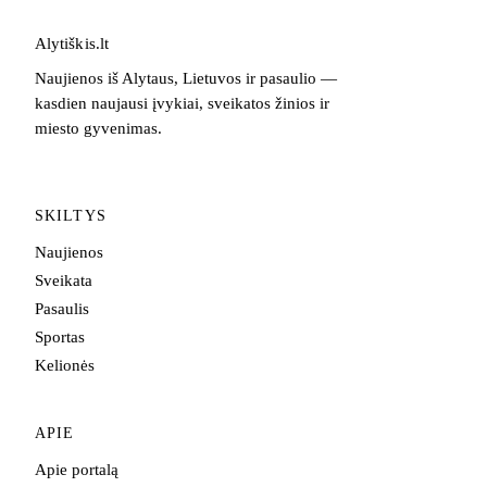
Alytiškis
.
lt
Naujienos iš Alytaus, Lietuvos ir pasaulio —
kasdien naujausi įvykiai, sveikatos žinios ir
miesto gyvenimas.
SKILTYS
Naujienos
Sveikata
Pasaulis
Sportas
Kelionės
APIE
Apie portalą