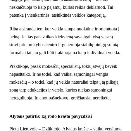
neskaičiuoja to kaip pajamų, kurias reikia deklaruoti. Tai
patenka į vienkartinės, atsitiktinės veiklos kategoriją.
Riba atsiranda ten, kur veikla tampa nuolatine ir orientuota į
pelną. Jei tas pats vaikas kiekvieną savaitgalį visą vasarą
stovi prie prekybos centro ir generuoja stabilų pinigų srautą –
formaliai tai jau gali būti traktuojama kaip individuali veikla.
Praktikoje, pasak mokesčių specialistų, tokių atvejų beveik
nepasitaiko. Ir ne todėl, kad vaikai sąmoningai vengia
mokesčių – o todėl, kad jų veikla natūraliai telpa į tą pilkąją
zoną tarp edukacijos ir verslo, kurios niekas sąmoningai
nereguliuoja. Ir, anot pašnekovų, greičiausiai nereikėtų.
Alytaus patirtis: ką rodo krašto pavyzdžiai
Pietų Lietuvoje – Dzūkijoje, Alytaus krašte – vaikų verslumo