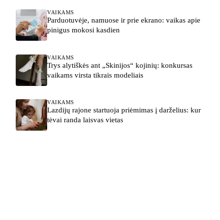
VAIKAMS
Parduotuvėje, namuose ir prie ekrano: vaikas apie
pinigus mokosi kasdien
VAIKAMS
Trys alytiškės ant „Skinijos“ kojinių: konkursas
vaikams virsta tikrais modeliais
VAIKAMS
Lazdijų rajone startuoja priėmimas į darželius: kur
tėvai randa laisvas vietas