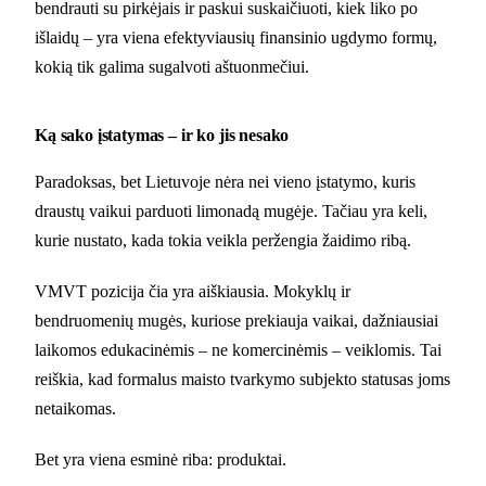
bendrauti su pirkėjais ir paskui suskaičiuoti, kiek liko po
išlaidų – yra viena efektyviausių finansinio ugdymo formų,
kokią tik galima sugalvoti aštuonmečiui.
Ką sako įstatymas – ir ko jis nesako
Paradoksas, bet Lietuvoje nėra nei vieno įstatymo, kuris
draustų vaikui parduoti limonadą mugėje. Tačiau yra keli,
kurie nustato, kada tokia veikla peržengia žaidimo ribą.
VMVT pozicija čia yra aiškiausia. Mokyklų ir
bendruomenių mugės, kuriose prekiauja vaikai, dažniausiai
laikomos edukacinėmis – ne komercinėmis – veiklomis. Tai
reiškia, kad formalus maisto tvarkymo subjekto statusas joms
netaikomas.
Bet yra viena esminė riba: produktai.