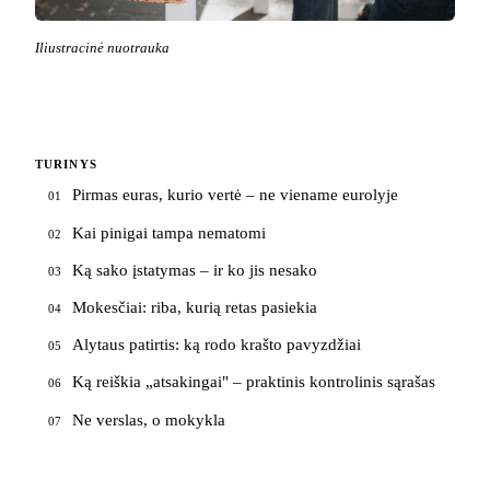
Iliustracinė nuotrauka
TURINYS
Pirmas euras, kurio vertė – ne viename eurolyje
01
Kai pinigai tampa nematomi
02
Ką sako įstatymas – ir ko jis nesako
03
Mokesčiai: riba, kurią retas pasiekia
04
Alytaus patirtis: ką rodo krašto pavyzdžiai
05
Ką reiškia „atsakingai" – praktinis kontrolinis sąrašas
06
Ne verslas, o mokykla
07