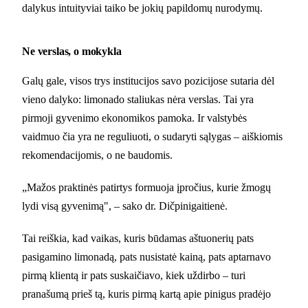
dalykus intuityviai taiko be jokių papildomų nurodymų.
Ne verslas, o mokykla
Galų gale, visos trys institucijos savo pozicijose sutaria dėl
vieno dalyko: limonado staliukas nėra verslas. Tai yra
pirmoji gyvenimo ekonomikos pamoka. Ir valstybės
vaidmuo čia yra ne reguliuoti, o sudaryti sąlygas – aiškiomis
rekomendacijomis, o ne baudomis.
„Mažos praktinės patirtys formuoja įpročius, kurie žmogų
lydi visą gyvenimą", – sako dr. Dičpinigaitienė.
Tai reiškia, kad vaikas, kuris būdamas aštuonerių pats
pasigamino limonadą, pats nusistatė kainą, pats aptarnavo
pirmą klientą ir pats suskaičiavo, kiek uždirbo – turi
pranašumą prieš tą, kuris pirmą kartą apie pinigus pradėjo