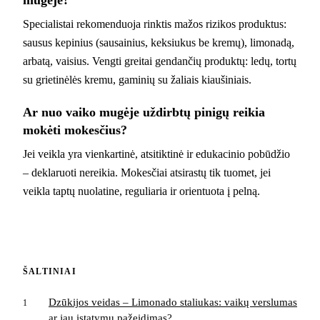
Specialistai rekomenduoja rinktis mažos rizikos produktus:
sausus kepinius (sausainius, keksiukus be kremų), limonadą,
arbatą, vaisius. Vengti greitai gendančių produktų: ledų, tortų
su grietinėlės kremu, gaminių su žaliais kiaušiniais.
Ar nuo vaiko mugėje uždirbtų pinigų reikia
mokėti mokesčius?
Jei veikla yra vienkartinė, atsitiktinė ir edukacinio pobūdžio
– deklaruoti nereikia. Mokesčiai atsirastų tik tuomet, jei
veikla taptų nuolatine, reguliaria ir orientuota į pelną.
ŠALTINIAI
Dzūkijos veidas – Limonado staliukas: vaikų verslumas
1
ar jau įstatymų pažeidimas?