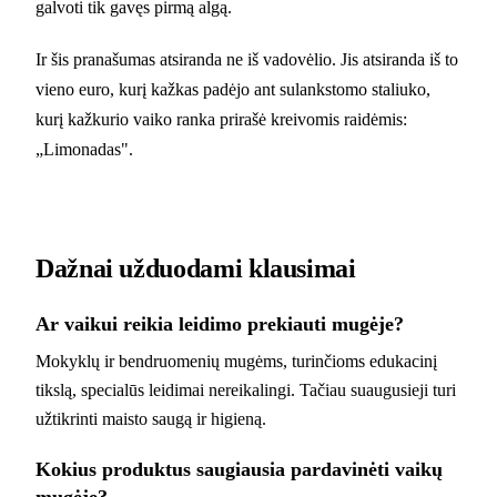
galvoti tik gavęs pirmą algą.
Ir šis pranašumas atsiranda ne iš vadovėlio. Jis atsiranda iš to
vieno euro, kurį kažkas padėjo ant sulankstomo staliuko,
kurį kažkurio vaiko ranka prirašė kreivomis raidėmis:
„Limonadas".
Dažnai užduodami klausimai
Ar vaikui reikia leidimo prekiauti mugėje?
Mokyklų ir bendruomenių mugėms, turinčioms edukacinį
tikslą, specialūs leidimai nereikalingi. Tačiau suaugusieji turi
užtikrinti maisto saugą ir higieną.
Kokius produktus saugiausia pardavinėti vaikų
mugėje?