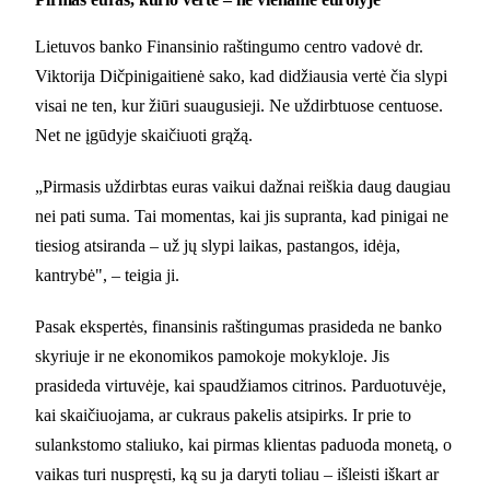
Lietuvos banko Finansinio raštingumo centro vadovė dr.
Viktorija Dičpinigaitienė sako, kad didžiausia vertė čia slypi
visai ne ten, kur žiūri suaugusieji. Ne uždirbtuose centuose.
Net ne įgūdyje skaičiuoti grąžą.
„Pirmasis uždirbtas euras vaikui dažnai reiškia daug daugiau
nei pati suma. Tai momentas, kai jis supranta, kad pinigai ne
tiesiog atsiranda – už jų slypi laikas, pastangos, idėja,
kantrybė", – teigia ji.
Pasak ekspertės, finansinis raštingumas prasideda ne banko
skyriuje ir ne ekonomikos pamokoje mokykloje. Jis
prasideda virtuvėje, kai spaudžiamos citrinos. Parduotuvėje,
kai skaičiuojama, ar cukraus pakelis atsipirks. Ir prie to
sulankstomo staliuko, kai pirmas klientas paduoda monetą, o
vaikas turi nuspręsti, ką su ja daryti toliau – išleisti iškart ar