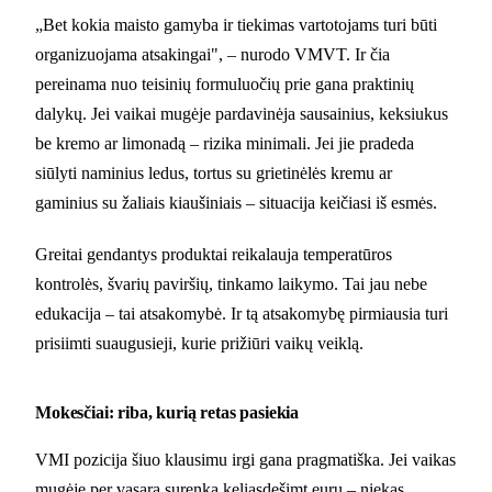
„Bet kokia maisto gamyba ir tiekimas vartotojams turi būti
organizuojama atsakingai", – nurodo VMVT. Ir čia
pereinama nuo teisinių formuluočių prie gana praktinių
dalykų. Jei vaikai mugėje pardavinėja sausainius, keksiukus
be kremo ar limonadą – rizika minimali. Jei jie pradeda
siūlyti naminius ledus, tortus su grietinėlės kremu ar
gaminius su žaliais kiaušiniais – situacija keičiasi iš esmės.
Greitai gendantys produktai reikalauja temperatūros
kontrolės, švarių paviršių, tinkamo laikymo. Tai jau nebe
edukacija – tai atsakomybė. Ir tą atsakomybę pirmiausia turi
prisiimti suaugusieji, kurie prižiūri vaikų veiklą.
Mokesčiai: riba, kurią retas pasiekia
VMI pozicija šiuo klausimu irgi gana pragmatiška. Jei vaikas
mugėje per vasarą surenka keliasdešimt eurų – niekas