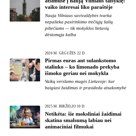
atsimušė į naują Vilniaus taisyklę:
vaiko interesai liko paraštėje
Nauja Vilniaus savivaldybės tvarka
nepalieka pasirinkimo trečiųjų šalių
piliečiams — tik mokyklos lietuvių
dėstomąja kalba
2026 M. GEGUŽĖS 22 D.
Pirmas euras ant sulankstomo
staliuko – ko limonado prekyba
išmoko geriau nei mokykla
Vaikų verslumo mugės Lietuvoje: kur
baigiasi žaidimas ir prasideda atsakomybė
2025 M. BIRŽELIO 10 D.
Netikėta: šie moksliniai žaidimai
skatina smalsumą labiau nei
animaciniai filmukai