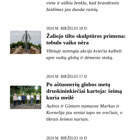
vieta ir aiškiu ženklu, kad brandesnis
žaidimas jau duoda vaisių.
2026 M. BIRŽELIO 18 D.
Žaliojo tilto skulptūros primena:
tobulo vaiko nėra
Vilniuje surengta akcija kviečia kalbėti
apie vaikų globą ir dėmesio stoką.
2026 M. BIRŽELIO 17 D.
Po aštuonerių globos metų
druskininkiečiai kartoja: šeimą
kuria meilė
Aušros ir Gintaro namuose Markas ir
Kornelija jau seniai tapo ne svečiais, o
tikrais šeimos nariais.
2026 M. BIRŽELIO 16 D.