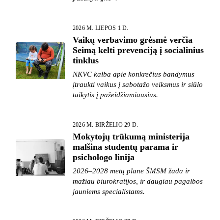
2026 M. LIEPOS 1 D.
Vaikų verbavimo grėsmė verčia
Seimą kelti prevenciją į socialinius
tinklus
NKVC kalba apie konkrečius bandymus
įtraukti vaikus į sabotažo veiksmus ir siūlo
taikytis į pažeidžiamiausius.
2026 M. BIRŽELIO 29 D.
Mokytojų trūkumą ministerija
malšina studentų parama ir
psichologo linija
2026–2028 metų plane ŠMSM žada ir
mažiau biurokratijos, ir daugiau pagalbos
jauniems specialistams.