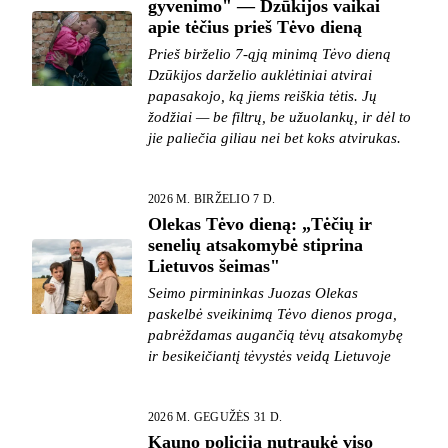
gyvenimo" — Dzūkijos vaikai
apie tėčius prieš Tėvo dieną
Prieš birželio 7-ąją minimą Tėvo dieną
Dzūkijos darželio auklėtiniai atvirai
papasakojo, ką jiems reiškia tėtis. Jų
žodžiai — be filtrų, be užuolankų, ir dėl to
jie paliečia giliau nei bet koks atvirukas.
2026 M. BIRŽELIO 7 D.
Olekas Tėvo dieną: „Tėčių ir
senelių atsakomybė stiprina
Lietuvos šeimas"
Seimo pirmininkas Juozas Olekas
paskelbė sveikinimą Tėvo dienos proga,
pabrėždamas augančią tėvų atsakomybę
ir besikeičiantį tėvystės veidą Lietuvoje
2026 M. GEGUŽĖS 31 D.
Kauno policija nutraukė viso