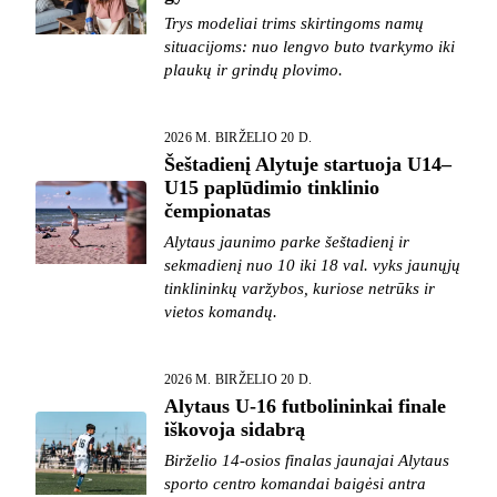
Trys modeliai trims skirtingoms namų
situacijoms: nuo lengvo buto tvarkymo iki
plaukų ir grindų plovimo.
2026 M. BIRŽELIO 20 D.
Šeštadienį Alytuje startuoja U14–
U15 paplūdimio tinklinio
čempionatas
Alytaus jaunimo parke šeštadienį ir
sekmadienį nuo 10 iki 18 val. vyks jaunųjų
tinklininkų varžybos, kuriose netrūks ir
vietos komandų.
2026 M. BIRŽELIO 20 D.
Alytaus U-16 futbolininkai finale
iškovoja sidabrą
Birželio 14-osios finalas jaunajai Alytaus
sporto centro komandai baigėsi antra