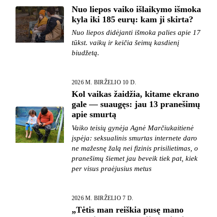
Nuo liepos vaiko išlaikymo išmoka
kyla iki 185 eurų: kam ji skirta?
Nuo liepos didėjanti išmoka palies apie 17
tūkst. vaikų ir keičia šeimų kasdienį
biudžetą.
2026 M. BIRŽELIO 10 D.
Kol vaikas žaidžia, kitame ekrano
gale — suaugęs: jau 13 pranešimų
apie smurtą
Vaiko teisių gynėja Agnė Marčiukaitienė
įspėja: seksualinis smurtas internete daro
ne mažesnę žalą nei fizinis prisilietimas, o
pranešimų šiemet jau beveik tiek pat, kiek
per visus praėjusius metus
2026 M. BIRŽELIO 7 D.
„Tėtis man reiškia pusę mano