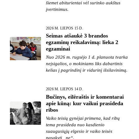
šiemet abiturientai vėl surinko aukštus
įvertinimus.
2026 M. LIEPOS 15 D.
Seimas atšaukė 3 brandos
egzaminų reikalavimą: lieka 2
egzaminai
Nuo 2026 m. rugsėjo 1 d. planuota tvarka
neįsigalios, o mokiniams liks dabartinis
kelias į pagrindinį ir vidurinį išsilavinimą.
2026 M. LIEPOS 14 D.
Bučinys, eilėraštis ir komentarai
apie kūną: kur vaikui prasideda
ribos
Vaiko teisių gynėjai primena, kad ribų
tema prasideda nuo kasdienio
suaugusiųjų elgesio ir vaiko teisės
pasakyti „ne“.