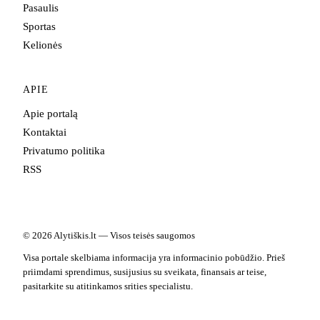
Pasaulis
Sportas
Kelionės
APIE
Apie portalą
Kontaktai
Privatumo politika
RSS
© 2026 Alytiškis.lt — Visos teisės saugomos
Visa portale skelbiama informacija yra informacinio pobūdžio. Prieš
priimdami sprendimus, susijusius su sveikata, finansais ar teise,
pasitarkite su atitinkamos srities specialistu.