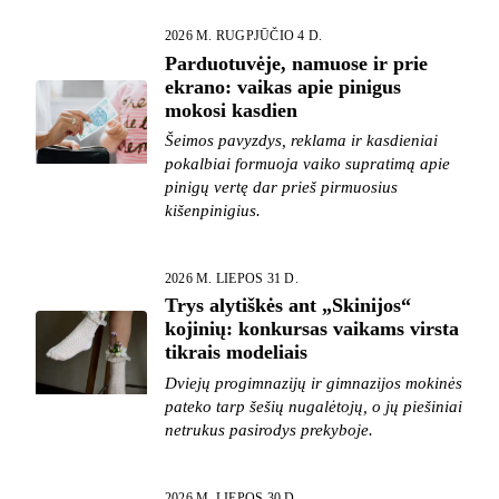
2026 M. RUGPJŪČIO 4 D.
Parduotuvėje, namuose ir prie
ekrano: vaikas apie pinigus
mokosi kasdien
Šeimos pavyzdys, reklama ir kasdieniai
pokalbiai formuoja vaiko supratimą apie
pinigų vertę dar prieš pirmuosius
kišenpinigius.
2026 M. LIEPOS 31 D.
Trys alytiškės ant „Skinijos“
kojinių: konkursas vaikams virsta
tikrais modeliais
Dviejų progimnazijų ir gimnazijos mokinės
pateko tarp šešių nugalėtojų, o jų piešiniai
netrukus pasirodys prekyboje.
2026 M. LIEPOS 30 D.