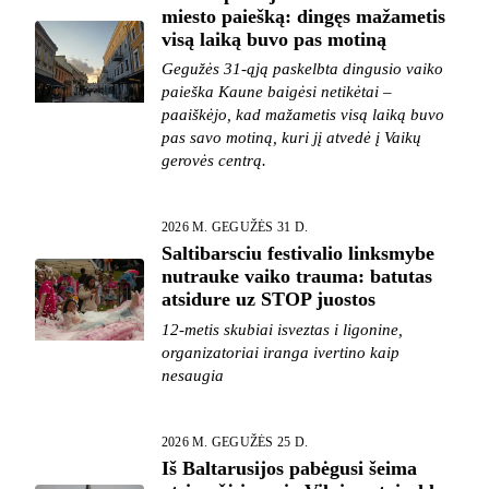
miesto paiešką: dingęs mažametis
visą laiką buvo pas motiną
Gegužės 31-ąją paskelbta dingusio vaiko
paieška Kaune baigėsi netikėtai –
paaiškėjo, kad mažametis visą laiką buvo
pas savo motiną, kuri jį atvedė į Vaikų
gerovės centrą.
2026 M. GEGUŽĖS 31 D.
Saltibarsciu festivalio linksmybe
nutrauke vaiko trauma: batutas
atsidure uz STOP juostos
12-metis skubiai isveztas i ligonine,
organizatoriai iranga ivertino kaip
nesaugia
2026 M. GEGUŽĖS 25 D.
Iš Baltarusijos pabėgusi šeima