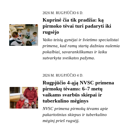
2026 M. RUGPJŪČIO 6 D.
Kuprinė čia tik pradžia: ką
pirmoko tėvai turi padaryti iki
rugsėjo
Vaiko teisių gynėjai ir švietimo specialistai
primena, kad ramų startą dažniau nulemia
pokalbiai, savarankiškumas ir laiku
sutvarkyta sveikatos pažyma.
2026 M. RUGPJŪČIO 4 D.
Rugpjūčio 4-ąją NVSC primena
pirmokų tėvams: 6–7 metų
vaikams svarbūs skiepai ir
tuberkulino mėginys
NVSC primena pirmokų tėvams apie
pakartotinius skiepus ir tuberkulino
mėginį prieš rugsėjį.