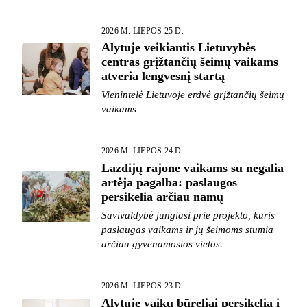
2026 M. LIEPOS 25 D.
Alytuje veikiantis Lietuvybės
centras grįžtančių šeimų vaikams
atveria lengvesnį startą
Vienintelė Lietuvoje erdvė grįžtančių šeimų
vaikams
2026 M. LIEPOS 24 D.
Lazdijų rajone vaikams su negalia
artėja pagalba: paslaugos
persikelia arčiau namų
Savivaldybė jungiasi prie projekto, kuris
paslaugas vaikams ir jų šeimoms stumia
arčiau gyvenamosios vietos.
2026 M. LIEPOS 23 D.
Alytuje vaikų būreliai persikelia į