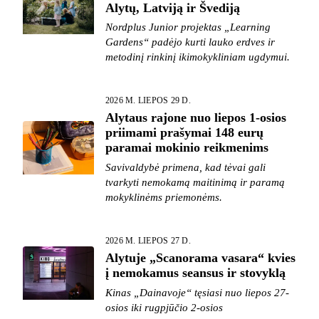
Alytų, Latviją ir Švediją
Nordplus Junior projektas „Learning
Gardens“ padėjo kurti lauko erdves ir
metodinį rinkinį ikimokykliniam ugdymui.
2026 M. LIEPOS 29 D.
Alytaus rajone nuo liepos 1-osios
priimami prašymai 148 eurų
paramai mokinio reikmenims
Savivaldybė primena, kad tėvai gali
tvarkyti nemokamą maitinimą ir paramą
mokyklinėms priemonėms.
2026 M. LIEPOS 27 D.
Alytuje „Scanorama vasara“ kvies
į nemokamus seansus ir stovyklą
Kinas „Dainavoje“ tęsiasi nuo liepos 27-
osios iki rugpjūčio 2-osios