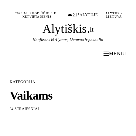
2026 M. RUGPJŪČIO 6 D.,
ALYTUS ·
☁️
21°
ALYTUJE
KETVIRTADIENIS
LIETUVA
Alytiškis
.
lt
Naujienos iš Alytaus, Lietuvos ir pasaulio
MENIU
KATEGORIJA
Vaikams
34 STRAIPSNIAI