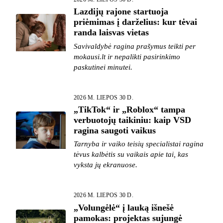
Lazdijų rajone startuoja
priėmimas į darželius: kur tėvai
randa laisvas vietas
Savivaldybė ragina prašymus teikti per
mokausi.lt ir nepalikti pasirinkimo
paskutinei minutei.
2026 M. LIEPOS 30 D.
„TikTok“ ir „Roblox“ tampa
verbuotojų taikiniu: kaip VSD
ragina saugoti vaikus
Tarnyba ir vaiko teisių specialistai ragina
tėvus kalbėtis su vaikais apie tai, kas
vyksta jų ekranuose.
2026 M. LIEPOS 30 D.
„Volungėlė“ į lauką išnešė
pamokas: projektas sujungė