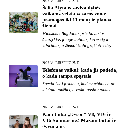
2026 M. BIRŽELIO 27 D.
Šalia Alytaus savivaldybės
vaikams veikia vasaros zona:
pramogos iki 11 metų ir planas
žiemai
Maksimas Bogdanas prie buvusios
čiuožyklos įrengė batutus, karuselę ir
labirintus, o žiemai žada grąžinti ledą.
2026 M. BIRŽELIO 25 D.
Telefonas vaikui: kada jis padeda,
o kada tampa spąstais
Specialistai primena, kad svarbiausia ne
telefono amžius, o vaiko pasirengimas
2026 M. BIRŽELIO 24 D.
Kam tinka „Dyson“ V8, V16 ir
V16 Submarine? Mažam butui ir
gyvūnams