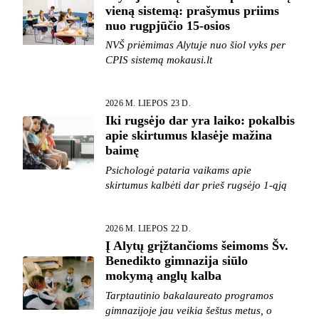
vieną sistemą: prašymus priims
nuo rugpjūčio 15-osios
NVŠ priėmimas Alytuje nuo šiol vyks per
CPIS sistemą mokausi.lt
2026 M. LIEPOS 23 D.
Iki rugsėjo dar yra laiko: pokalbis
apie skirtumus klasėje mažina
baimę
Psichologė pataria vaikams apie
skirtumus kalbėti dar prieš rugsėjo 1-ąją
2026 M. LIEPOS 22 D.
Į Alytų grįžtančioms šeimoms Šv.
Benedikto gimnazija siūlo
mokymą anglų kalba
Tarptautinio bakalaureato programos
gimnazijoje jau veikia šeštus metus, o