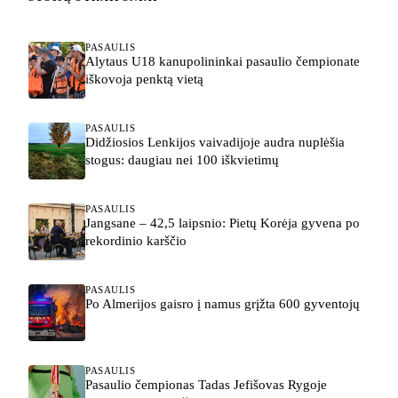
PASAULIS
Alytaus U18 kanupolininkai pasaulio čempionate
iškovoja penktą vietą
PASAULIS
Didžiosios Lenkijos vaivadijoje audra nuplėšia
stogus: daugiau nei 100 iškvietimų
PASAULIS
Jangsane – 42,5 laipsnio: Pietų Korėja gyvena po
rekordinio karščio
PASAULIS
Po Almerijos gaisro į namus grįžta 600 gyventojų
PASAULIS
Pasaulio čempionas Tadas Jefišovas Rygoje