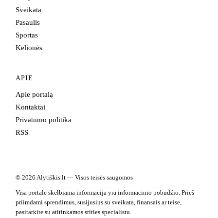
Sveikata
Pasaulis
Sportas
Kelionės
APIE
Apie portalą
Kontaktai
Privatumo politika
RSS
© 2026 Alytiškis.lt — Visos teisės saugomos
Visa portale skelbiama informacija yra informacinio pobūdžio. Prieš
priimdami sprendimus, susijusius su sveikata, finansais ar teise,
pasitarkite su atitinkamos srities specialistu.