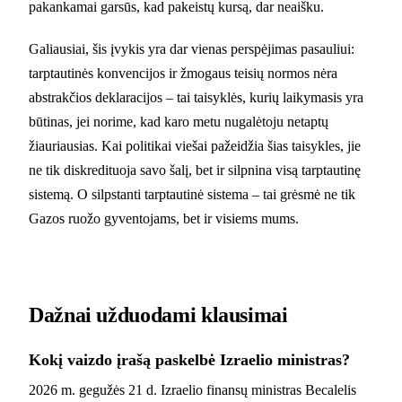
pakankamai garsūs, kad pakeistų kursą, dar neaišku.
Galiausiai, šis įvykis yra dar vienas perspėjimas pasauliui:
tarptautinės konvencijos ir žmogaus teisių normos nėra
abstrakčios deklaracijos – tai taisyklės, kurių laikymasis yra
būtinas, jei norime, kad karo metu nugalėtoju netaptų
žiauriausias. Kai politikai viešai pažeidžia šias taisykles, jie
ne tik diskredituoja savo šalį, bet ir silpnina visą tarptautinę
sistemą. O silpstanti tarptautinė sistema – tai grėsmė ne tik
Gazos ruožo gyventojams, bet ir visiems mums.
Dažnai užduodami klausimai
Kokį vaizdo įrašą paskelbė Izraelio ministras?
2026 m. gegužės 21 d. Izraelio finansų ministras Becalelis