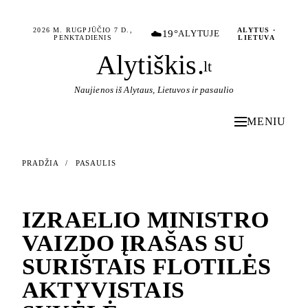
2026 M. RUGPJŪČIO 7 D.,
ALYTUS ·
☁️
19°
ALYTUJE
PENKTADIENIS
LIETUVA
Alytiškis
.
lt
Naujienos iš Alytaus, Lietuvos ir pasaulio
MENIU
PRADŽIA
/
PASAULIS
PASAULIS
IZRAELIO MINISTRO
VAIZDO ĮRAŠAS SU
SURIŠTAIS FLOTILĖS
AKTYVISTAIS