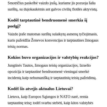
Smotričius paskelbė vaizdo įrašą, kuriame jis pozuoja šalia
surištų, su dujokaukėmis ant galvos civilių flotilės aktyvistų.
Kodėl tarptautinė bendruomenė smerkia šį
poelgį?
Vaizdo įraše matomas surištų sulaikytų asmenų tyčiojimasis,
kuris pažeidžia Ženevos konvencijas ir tarptautines žmogaus
teisių normas.
Kokios buvo organizacijos ir valstybių reakcijos?
Jungtinės Tautos, žmogaus teisių organizacijos, Izraelio
opozicija ir tarptautinė bendruomenė vieningai smerkė
incidentą kaip nehumanišką ir tarptautinių teisių pažeidimą.
Kodėl šis atvejis aktualus Lietuvai?
Lietuva, kaip Europos Sąjungos ir NATO narė, remia
tarptautinę teisę; todėl svarbu stebėti, kaip kitos valstybės