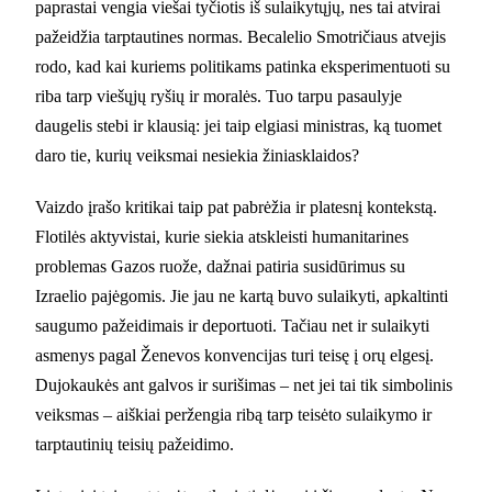
paprastai vengia viešai tyčiotis iš sulaikytųjų, nes tai atvirai
pažeidžia tarptautines normas. Becalelio Smotričiaus atvejis
rodo, kad kai kuriems politikams patinka eksperimentuoti su
riba tarp viešųjų ryšių ir moralės. Tuo tarpu pasaulyje
daugelis stebi ir klausią: jei taip elgiasi ministras, ką tuomet
daro tie, kurių veiksmai nesiekia žiniasklaidos?
Vaizdo įrašo kritikai taip pat pabrėžia ir platesnį kontekstą.
Flotilės aktyvistai, kurie siekia atskleisti humanitarines
problemas Gazos ruože, dažnai patiria susidūrimus su
Izraelio pajėgomis. Jie jau ne kartą buvo sulaikyti, apkaltinti
saugumo pažeidimais ir deportuoti. Tačiau net ir sulaikyti
asmenys pagal Ženevos konvencijas turi teisę į orų elgesį.
Dujokaukės ant galvos ir surišimas – net jei tai tik simbolinis
veiksmas – aiškiai peržengia ribą tarp teisėto sulaikymo ir
tarptautinių teisių pažeidimo.