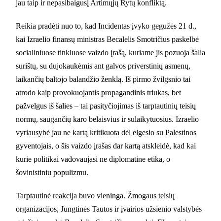
jau taip ir nepasibaigusį Artimųjų Rytų konfliktą.
Reikia pradėti nuo to, kad Incidentas įvyko gegužės 21 d.,
kai Izraelio finansų ministras Becalelis Smotričius paskelbė
socialiniuose tinkluose vaizdo įrašą, kuriame jis pozuoja šalia
surištų, su dujokaukėmis ant galvos priverstinių asmenų,
laikančių baltojo balandžio ženklą. Iš pirmo žvilgsnio tai
atrodo kaip provokuojantis propagandinis triukas, bet
pažvelgus iš šalies – tai pasityčiojimas iš tarptautinių teisių
normų, saugančių karo belaisvius ir sulaikytuosius. Izraelio
vyriausybė jau ne kartą kritikuota dėl elgesio su Palestinos
gyventojais, o šis vaizdo įrašas dar kartą atskleidė, kad kai
kurie politikai vadovaujasi ne diplomatine etika, o
šovinistiniu populizmu.
Tarptautinė reakcija buvo vieninga. Žmogaus teisių
organizacijos, Jungtinės Tautos ir įvairios užsienio valstybės