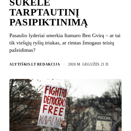
SUKĖLĖ
TARPTAUTINĮ
PASIPIKTINIMĄ
Pasaulio lyderiai smerkia Itamaro Ben Gvirą – ar tai
tik viešųjų ryšių triukas, ar rimtas žmogaus teisių
pažeidimas?
ALYTIŠKIS.LT REDAKCIJA
·
2026 M. GEGUŽĖS 21 D.