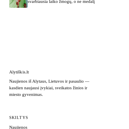
svarbiausia laiko žmogų, o ne medalį
Alytiškis
.
lt
Naujienos iš Alytaus, Lietuvos ir pasaulio —
kasdien naujausi įvykiai, sveikatos žinios ir
miesto gyvenimas.
SKILTYS
Naujienos