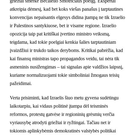
griežtai smerkė Becalelio Smotričiaus poelgį. Ekspertai
atkreipia dėmesį, kad bet koks viešas panašus į tarptautines
konvencijas nepaisantis elgesys didina įtampą ne tik Izraelio
ir Palestinos santykiuose, bet ir visame regione. Izraelio
opozicija taip pat kritiškai įvertino ministro veiksmą,
teigdama, kad tokie poelgiai kenkia šalies tarptautiniam
įvaizdžiui ir trukdo taikos deryboms. Kritikai pabrėžia, kad
kai finansų ministras tapo propagandos veidu, tai nėra tik
asmeninis nusižengimas – tai signalas apie valdžios laipsnį,
kuriame normalizuojami tokie simboliniai žmogaus teisių
pažeidimai.
Verta prisiminti, kad Izraelis šiuo metu gyvena sudėtingu
laikotarpiu, kai vidaus politinė įtampa dėl teisminės
reformos, protestų gatvėse ir regioninių grėsmių verčia
vyriausybę atrodyti griežtai ir ryžtingai. Tačiau net ir
tokiomis aplinkybėmis demokratinės valstybės politikai