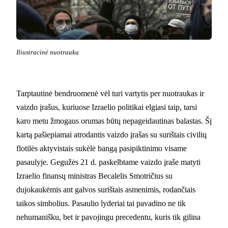
Iliustracinė nuotrauka
Tarptautinė bendruomenė vėl turi vartytis per nuotraukas ir
vaizdo įrašus, kuriuose Izraelio politikai elgiasi taip, tarsi
karo metu žmogaus orumas būtų nepageidautinas balastas. Šį
kartą pašiepiamai atrodantis vaizdo įrašas su surištais civilių
flotilės aktyvistais sukėlė bangą pasipiktinimo visame
pasaulyje. Gegužės 21 d. paskelbtame vaizdo įraše matyti
Izraelio finansų ministras Becalelis Smotričius su
dujokaukėmis ant galvos surištais asmenimis, rodančiais
taikos simbolius. Pasaulio lyderiai tai pavadino ne tik
nehumanišku, bet ir pavojingu precedentu, kuris tik gilina