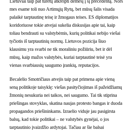
Lietuviai taip pat turėtų atkreipti dėmesį į šį precedentą. Nors
mes esame toli nuo Artimųjų Rytų, bet mūsų šalis visada
palaikė tarptautinę teisę ir žmogaus teises. ES diplomatijos
koridoriuose tokie atvejai sukelia diskusijas apie tai, kaip
toliau bendrauti su valstybėmis, kurių politikai nebijo viešai
tyčiotis iš tarptautinių normų. Lietuvos pozicija šiuo
klausimu yra svarbi ne tik moraliniu požiūriu, bet ir dėl
mūsų, kaip mažos valstybės, kuriai tarptautinė teisė yra
vienas svarbiausių saugumo įrankių, reputacijos.
Becalelio Smotričiaus atvejis taip pat primena apie vieną
seną politikoje taisyklę: viešas pasityčiojimas iš pažeidžiamų
žmonių nesukuria nei taikos, nei saugumo. Tai tik stiprina
priešingas stovyklas, skatina naujas protesto bangas ir duoda
propagandos priešininkams. Izraelio viduje jau pasigirsta
balsų, kad tokie politikai – ne valstybės gynėjai, o jos
tarptautinio įvaizdžio ardytojai. Tačiau ar šie balsai