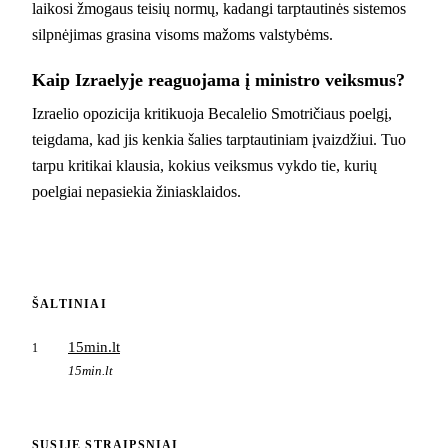
laikosi žmogaus teisių normų, kadangi tarptautinės sistemos
silpnėjimas grasina visoms mažoms valstybėms.
Kaip Izraelyje reaguojama į ministro veiksmus?
Izraelio opozicija kritikuoja Becalelio Smotričiaus poelgį,
teigdama, kad jis kenkia šalies tarptautiniam įvaizdžiui. Tuo
tarpu kritikai klausia, kokius veiksmus vykdo tie, kurių
poelgiai nepasiekia žiniasklaidos.
ŠALTINIAI
15min.lt
1
15min.lt
SUSIJĘ STRAIPSNIAI