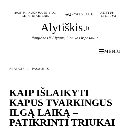
2026 M. RUGPJŪČIO 6 D.,
ALYTUS ·
☀️
27°
ALYTUJE
KETVIRTADIENIS
LIETUVA
Alytiškis
.
lt
Naujienos iš Alytaus, Lietuvos ir pasaulio
MENIU
PRADŽIA
/
PASAULIS
PASAULIS
KAIP IŠLAIKYTI
KAPUS TVARKINGUS
ILGĄ LAIKĄ –
PATIKRINTI TRIUKAI