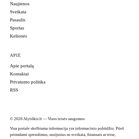
Naujienos
Sveikata
Pasaulis
Sportas
Kelionės
APIE
Apie portalą
Kontaktai
Privatumo politika
RSS
© 2026 Alytiškis.lt — Visos teisės saugomos
Visa portale skelbiama informacija yra informacinio pobūdžio. Prieš
priimdami sprendimus, susijusius su sveikata, finansais ar teise,