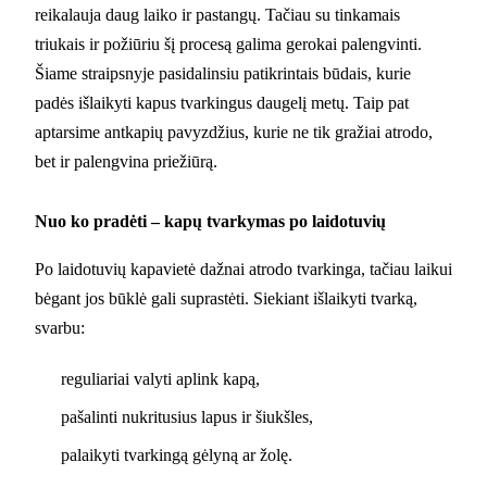
reikalauja daug laiko ir pastangų. Tačiau su tinkamais
triukais ir požiūriu šį procesą galima gerokai palengvinti.
Šiame straipsnyje pasidalinsiu patikrintais būdais, kurie
padės išlaikyti kapus tvarkingus daugelį metų. Taip pat
aptarsime antkapių pavyzdžius, kurie ne tik gražiai atrodo,
bet ir palengvina priežiūrą.
Nuo ko pradėti – kapų tvarkymas po laidotuvių
Po laidotuvių kapavietė dažnai atrodo tvarkinga, tačiau laikui
bėgant jos būklė gali suprastėti. Siekiant išlaikyti tvarką,
svarbu:
reguliariai valyti aplink kapą,
pašalinti nukritusius lapus ir šiukšles,
palaikyti tvarkingą gėlyną ar žolę.