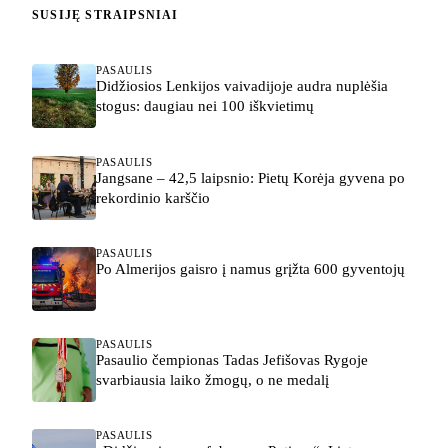
SUSIJĘ STRAIPSNIAI
PASAULIS
Didžiosios Lenkijos vaivadijoje audra nuplėšia
stogus: daugiau nei 100 iškvietimų
PASAULIS
Jangsane – 42,5 laipsnio: Pietų Korėja gyvena po
rekordinio karščio
PASAULIS
Po Almerijos gaisro į namus grįžta 600 gyventojų
PASAULIS
Pasaulio čempionas Tadas Jefišovas Rygoje
svarbiausia laiko žmogų, o ne medalį
PASAULIS