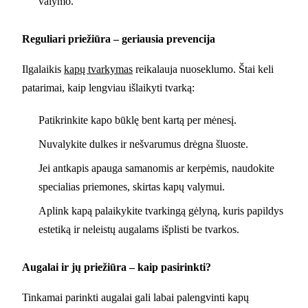
valymo.
Reguliari priežiūra – geriausia prevencija
Ilgalaikis
kapų tvarkymas
reikalauja nuoseklumo. Štai keli
patarimai, kaip lengviau išlaikyti tvarką:
Patikrinkite kapo būklę bent kartą per mėnesį.
Nuvalykite dulkes ir nešvarumus drėgna šluoste.
Jei antkapis apauga samanomis ar kerpėmis, naudokite
specialias priemones, skirtas kapų valymui.
Aplink kapą palaikykite tvarkingą gėlyną, kuris papildys
estetiką ir neleistų augalams išplisti be tvarkos.
Augalai ir jų priežiūra – kaip pasirinkti?
Tinkamai parinkti augalai gali labai palengvinti kapų