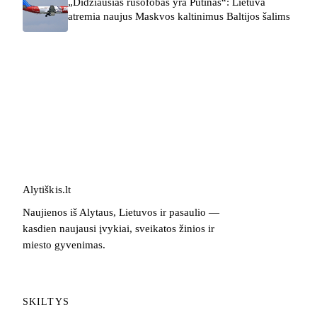
„Didžiausias rusofobas yra Putinas“: Lietuva
atremia naujus Maskvos kaltinimus Baltijos šalims
Alytiškis
.
lt
Naujienos iš Alytaus, Lietuvos ir pasaulio —
kasdien naujausi įvykiai, sveikatos žinios ir
miesto gyvenimas.
SKILTYS