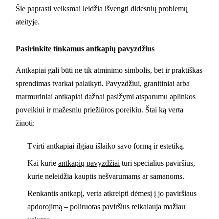
Šie paprasti veiksmai leidžia išvengti didesnių problemų
ateityje.
Pasirinkite tinkamus antkapių pavyzdžius
Antkapiai gali būti ne tik atminimo simbolis, bet ir praktiškas
sprendimas tvarkai palaikyti. Pavyzdžiui, granitiniai arba
marmuriniai antkapiai dažnai pasižymi atsparumu aplinkos
poveikiui ir mažesniu priežiūros poreikiu. Štai ką verta
žinoti:
Tvirti antkapiai ilgiau išlaiko savo formą ir estetiką.
Kai kurie
antkapių pavyzdžiai
turi specialius paviršius,
kurie neleidžia kauptis nešvarumams ar samanoms.
Renkantis antkapį, verta atkreipti dėmesį į jo paviršiaus
apdorojimą – poliruotas paviršius reikalauja mažiau