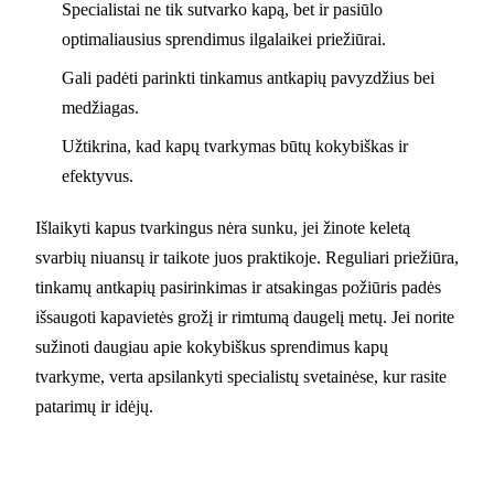
Specialistai ne tik sutvarko kapą, bet ir pasiūlo
optimaliausius sprendimus ilgalaikei priežiūrai.
Gali padėti parinkti tinkamus antkapių pavyzdžius bei
medžiagas.
Užtikrina, kad kapų tvarkymas būtų kokybiškas ir
efektyvus.
Išlaikyti kapus tvarkingus nėra sunku, jei žinote keletą
svarbių niuansų ir taikote juos praktikoje. Reguliari priežiūra,
tinkamų antkapių pasirinkimas ir atsakingas požiūris padės
išsaugoti kapavietės grožį ir rimtumą daugelį metų. Jei norite
sužinoti daugiau apie kokybiškus sprendimus kapų
tvarkyme, verta apsilankyti specialistų svetainėse, kur rasite
patarimų ir idėjų.