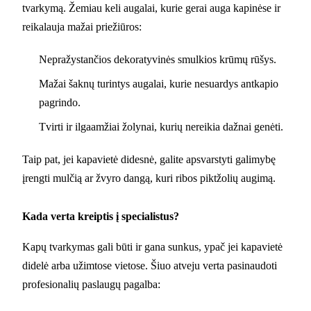
tvarkymą. Žemiau keli augalai, kurie gerai auga kapinėse ir
reikalauja mažai priežiūros:
Nepražystančios dekoratyvinės smulkios krūmų rūšys.
Mažai šaknų turintys augalai, kurie nesuardys antkapio
pagrindo.
Tvirti ir ilgaamžiai žolynai, kurių nereikia dažnai genėti.
Taip pat, jei kapavietė didesnė, galite apsvarstyti galimybę
įrengti mulčią ar žvyro dangą, kuri ribos piktžolių augimą.
Kada verta kreiptis į specialistus?
Kapų tvarkymas gali būti ir gana sunkus, ypač jei kapavietė
didelė arba užimtose vietose. Šiuo atveju verta pasinaudoti
profesionalių paslaugų pagalba: