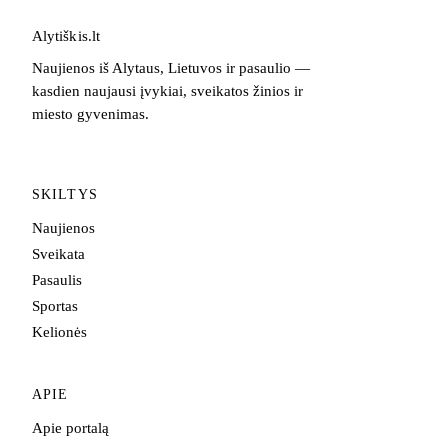
Alytiškis
.
lt
Naujienos iš Alytaus, Lietuvos ir pasaulio —
kasdien naujausi įvykiai, sveikatos žinios ir
miesto gyvenimas.
SKILTYS
Naujienos
Sveikata
Pasaulis
Sportas
Kelionės
APIE
Apie portalą