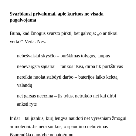
Svarbiausi privalumai, apie kuriuos ne visada
pagalvojama
Būna, kad žmogus svarsto pirkti, bet galvoja: „o ar tikrai
verta?“ Verta. Nes:
nebešvaistai skysčio – purškimas tolygus, taupus
nebevargsta sąnariai – rankos ilsisi, dirba tik purkštuvas
nereikia nuolat stabdyti darbo – baterijos laiko keletą
valandų
net garsas neerzina – jis tylus, netrukdo net kai dirbi
anksti ryte
Ir dar – tai įrankis, kurį lengva naudoti net vyresniam žmogui
ar moteriai. Jis nėra sunkus, o spaudimo nebuvimas
išsprendžia daugybę nepatogumų.