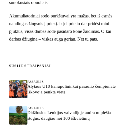
sunokusiais obuoliais.
Akumuliatoriniai sodo purkštuvai yra mažas, bet iš esmės
naudingas žingsnis į priekį. Ir jei prie to dar pridėsi mini
pjūklus, visas darbas sode pasidaro kone žaidimas. O kai
darbas džiugina – viskas auga geriau. Net tu pats.
SUSIJĘ STRAIPSNIAI
PASAULIS
Alytaus U18 kanupolininkai pasaulio čempionate
iškovoja penktą vietą
PASAULIS
Didžiosios Lenkijos vaivadijoje audra nuplėšia
stogus: daugiau nei 100 iškvietimų