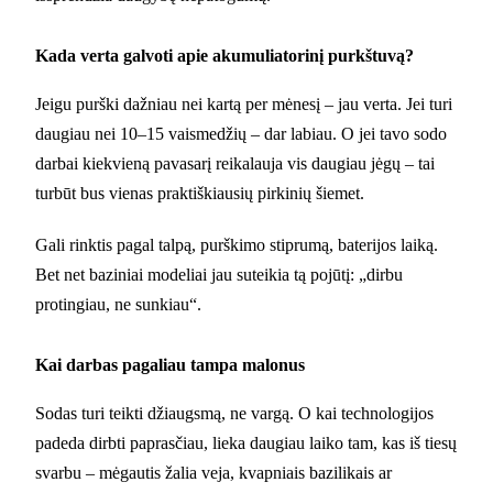
Kada verta galvoti apie akumuliatorinį purkštuvą?
Jeigu purški dažniau nei kartą per mėnesį – jau verta. Jei turi
daugiau nei 10–15 vaismedžių – dar labiau. O jei tavo sodo
darbai kiekvieną pavasarį reikalauja vis daugiau jėgų – tai
turbūt bus vienas praktiškiausių pirkinių šiemet.
Gali rinktis pagal talpą, purškimo stiprumą, baterijos laiką.
Bet net baziniai modeliai jau suteikia tą pojūtį: „dirbu
protingiau, ne sunkiau“.
Kai darbas pagaliau tampa malonus
Sodas turi teikti džiaugsmą, ne vargą. O kai technologijos
padeda dirbti paprasčiau, lieka daugiau laiko tam, kas iš tiesų
svarbu – mėgautis žalia veja, kvapniais bazilikais ar