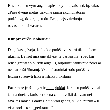
Rasa, kuri su vyru augina apie 40 įvairių vaismedžių, sako:
„Prieš dvejus metus pirkome pirmą akumuliatorinį
purkštuvą, dabar jų jau du. Be jų neįsivaizduoju nei
pavasario, nei vasaros.“
Kur praverčia labiausiai?
Daug kas galvoja, kad tokie purkštuvai skirti tik dideliems
ūkiams. Bet net mažame sklype jie pasiteisina. Ypač kai
reikia greitai apipurkšti augalus, nupurkšti takus nuo žolės ar
net paruošti šiltnamį. Akumuliatoriniai sodo purkštuvai
leidžia sutaupyti laiką ir išlaikyti tikslumą.
Patarimas: jei šalia yra ir
mini pjūklai
, kartu su purkštuvu tai
tampa duetas, kuris per dieną gali nuveikti daugiau nei
savaitės rankinis darbas. Su vienu genėji, su kitu purški – ir
visas sodas tarsi „perkrautas“.