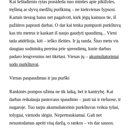
Kai šeštadienio rytas prasideda nuo minties apie piktžoles,
tręšimą ar slyvų medžių purškimą – ne kiekvienas šypsosi.
Kartais tiesiog baisu net pagalvoti, kiek jėgų kainuos tie, iš
pažiūros paprasti darbai. O dar kai tenka pumpuoti purkštuvą
kas tris metrus ir kaskart iš naujo gaudyti spaudimą... Vieni
tada atidėlioja, kiti – ieško išeities. Ir ją randa. Šiuo metu vis
daugiau sodininkų pereina prie sprendimų, kurie darbus
padaro lengvesnius nei tikėtasi. Vienas jų –
akumuliatoriniai
sodo purkštuvai
.
Vienas paspaudimas ir jau purški
Rankinės pompos užima ne tik laiką, bet ir kantrybę. Kai
darbas reikalauja pastovaus spaudimo – jauti tai ir riešuose, ir
nugaroje. Tuo tarpu akumuliatorinis purkštuvas veikia tyliai,
tolygiai, vienodu slėgiu. Nepertraukiamai. Gali net
nesustodamas apeiti visą daržą, o rankos – vis dar sausos.