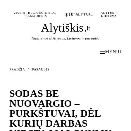
2026 M. RUGPJŪČIO 9 D.,
ALYTUS ·
☀️
10°
ALYTUJE
SEKMADIENIS
LIETUVA
Alytiškis
.
lt
Naujienos iš Alytaus, Lietuvos ir pasaulio
MENIU
PRADŽIA
/
PASAULIS
PASAULIS
SODAS BE
NUOVARGIO –
PURKŠTUVAI, DĖL
KURIŲ DARBAS