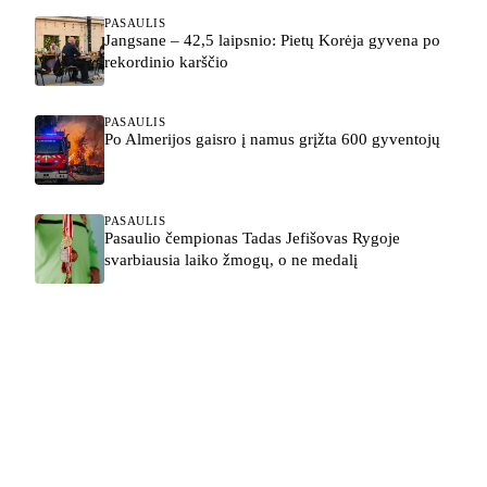
PASAULIS
Jangsane – 42,5 laipsnio: Pietų Korėja gyvena po
rekordinio karščio
PASAULIS
Po Almerijos gaisro į namus grįžta 600 gyventojų
PASAULIS
Pasaulio čempionas Tadas Jefišovas Rygoje
svarbiausia laiko žmogų, o ne medalį