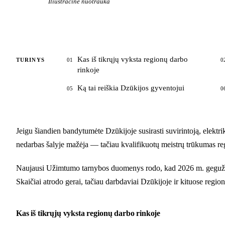
Iliustracinė nuotrauka
Kas iš tikrųjų vyksta regionų darbo
TURINYS
01
0
rinkoje
Ką tai reiškia Dzūkijos gyventojui
05
0
Jeigu šiandien bandytumėte Dzūkijoje susirasti suvirintoją, elektri
nedarbas šalyje mažėja — tačiau kvalifikuotų meistrų trūkumas reg
Naujausi Užimtumo tarnybos duomenys rodo, kad 2026 m. gegužės 1 
Skaičiai atrodo gerai, tačiau darbdaviai Dzūkijoje ir kituose regio
Kas iš tikrųjų vyksta regionų darbo rinkoje