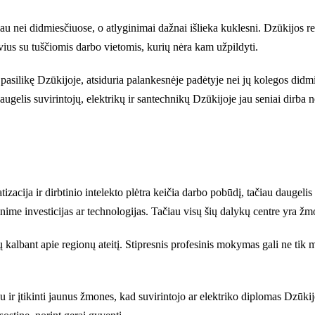
u nei didmiesčiuose, o atlyginimai dažnai išlieka kuklesni. Dzūkijos r
avius su tuščiomis darbo vietomis, kurių nėra kam užpildyti.
i, pasilikę Dzūkijoje, atsiduria palankesnėje padėtyje nei jų kolegos did
. Daugelis suvirintojų, elektrikų ir santechnikų Dzūkijoje jau seniai dirb
zacija ir dirbtinio intelekto plėtra keičia darbo pobūdį, tačiau daugeli
 investicijas ar technologijas. Tačiau visų šių dalykų centre yra žmon
bant apie regionų ateitį. Stipresnis profesinis mokymas gali ne tik maži
 ir įtikinti jaunus žmones, kad suvirintojo ar elektriko diplomas Dzūkijo