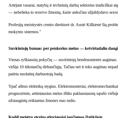
Artėjant vasarai, statybų ir techninių darbų sektorius tradiciškai 
— nebelieka to rezervo žmonių, kurie anksčiau užpildydavo sezonini
Profesijų meistrystės centro direktorė dr. Austė Kiškienė šią probl
mokymo sistemos."
Suvirintojų bumas: per penkerius metus — ketvirtadaliu daug
Vienas ryškiausių pokyčių — suvirintojų bendruomenės augimas. Už
viršija 10 tūkstančių dirbančiųjų. Tačiau net ir toks augimas nepad
patiria nuolatinį darbuotojų badą.
Ypač aštrus elektrikų stygius. Elektromonteriai, elektromechanika
prognozėmis, artimiausius metus išliks paklausiausių sąrašo viršu
užsiaugintų reikiamus žmones nuo nulio.
Kodėl meistrų stygius stipriausiai jaučiamas Dzūkijoje