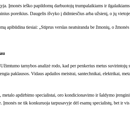
atgyja. Įmonės ieško papildomų darbuotojų trumpalaikiams ir ilgalaikiams 
us poreikius. Daugelis išvyko į didmiesčius arba užsienį, o jų vietoje n
emą apibūdina tiesiai: „Stiprus verslas neatsiranda be žmonių, o žmonės n
iau
imtumo tarnybos analizė rodo, kad per penkerius metus suvirintojų ska
engia paklausos. Vidaus apdailos meistrai, santechnikai, elektrikai, meta
i, metalo apdirbimo specialistai, oro kondicionavimo ir šaldymo įrengi
je. Įmonės ne tik konkuruoja tarpusavyje dėl esamų specialistų, bet ir 