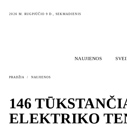
2026 M. RUGPJŪČIO 9 D., SEKMADIENIS
NAUJIENOS
SVE
PRADŽIA
/
NAUJIENOS
NAUJIENOS
146 TŪKSTANČI
ELEKTRIKO TE