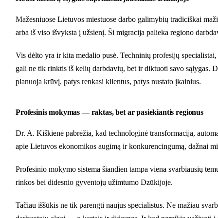
Mažesniuose Lietuvos miestuose darbo galimybių tradiciškai mažia
arba iš viso išvyksta į užsienį. Ši migracija palieka regiono darbd
Vis dėlto yra ir kita medalio pusė. Techninių profesijų specialista
gali ne tik rinktis iš kelių darbdavių, bet ir diktuoti savo sąlygas
planuoja krūvį, patys renkasi klientus, patys nustato įkainius.
Profesinis mokymas — raktas, bet ar pasiekiantis regionus
Dr. A. Kiškienė pabrėžia, kad technologinė transformacija, automati
apie Lietuvos ekonomikos augimą ir konkurencingumą, dažnai minime
Profesinio mokymo sistema šiandien tampa viena svarbiausių temų kal
rinkos bei didesnio gyventojų užimtumo Dzūkijoje.
Tačiau iššūkis ne tik parengti naujus specialistus. Ne mažiau svarbu