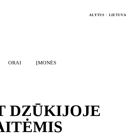
ALYTUS · LIETUVA
ORAI
ĮMONĖS
T DZŪKIJOJE
AITĖMIS