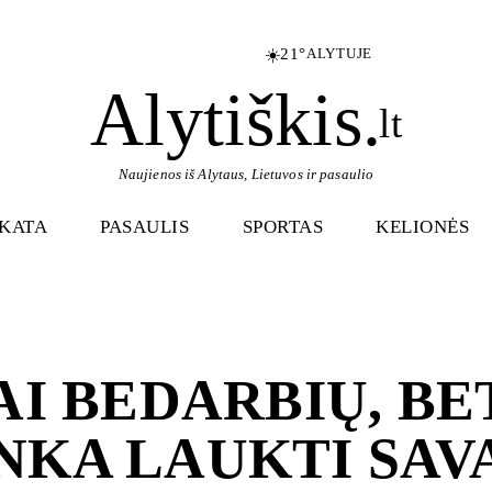
☀️
21°
ALYTUJE
Alytiškis
.
lt
Naujienos iš Alytaus, Lietuvos ir pasaulio
IKATA
PASAULIS
SPORTAS
KELIONĖS
AI BEDARBIŲ, BE
NKA LAUKTI SAV