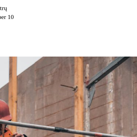
trų
per 10