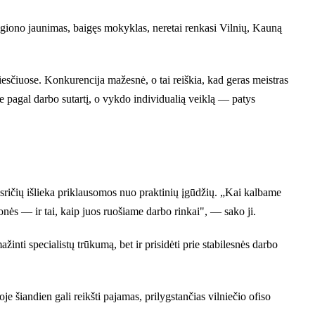
egiono jaunimas, baigęs mokyklas, neretai renkasi Vilnių, Kauną
miesčiuose. Konkurencija mažesnė, o tai reiškia, kad geras meistras
a ne pagal darbo sutartį, o vykdo individualią veiklą — patys
s sričių išlieka priklausomos nuo praktinių įgūdžių. „Kai kalbame
ės — ir tai, kaip juos ruošiame darbo rinkai", — sako ji.
nti specialistų trūkumą, bet ir prisidėti prie stabilesnės darbo
je šiandien gali reikšti pajamas, prilygstančias vilniečio ofiso