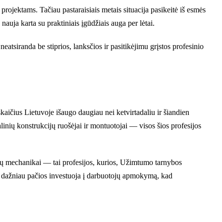
projektams. Tačiau pastaraisiais metais situacija pasikeitė iš esmės
auja karta su praktiniais įgūdžiais auga per lėtai.
eatsiranda be stiprios, lanksčios ir pasitikėjimu grįstos profesinio
ičius Lietuvoje išaugo daugiau nei ketvirtadaliu ir šiandien
linių konstrukcijų ruošėjai ir montuotojai — visos šios profesijos
nių mechanikai — tai profesijos, kurios, Užimtumo tarnybos
vis dažniau pačios investuoja į darbuotojų apmokymą, kad