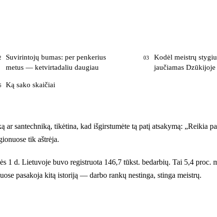
Suvirintojų bumas: per penkerius
Kodėl meistrų stygius
2
03
metus — ketvirtadaliu daugiau
jaučiamas Dzūkijoje
Ką sako skaičiai
6
ką ar santechniką, tikėtina, kad išgirstumėte tą patį atsakymą: „Reikia p
ionuose tik aštrėja.
d. Lietuvoje buvo registruota 146,7 tūkst. bedarbių. Tai 5,4 proc. maž
nuose pasakoja kitą istoriją — darbo rankų nestinga, stinga meistrų.