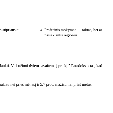
 stipriausiai
Profesinis mokymas — raktas, bet ar
04
pasiekiantis regionus
alaukti. Visi užimti dviem savaitėms į priekį." Paradoksas tas, kad
iau nei prieš mėnesį ir 5,7 proc. mažiau nei prieš metus.