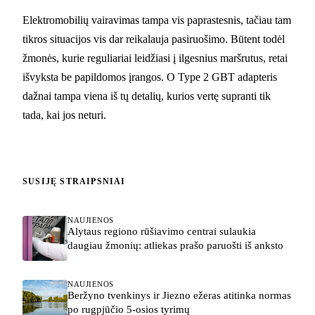
Elektromobilių vairavimas tampa vis paprastesnis, tačiau tam
tikros situacijos vis dar reikalauja pasiruošimo. Būtent todėl
žmonės, kurie reguliariai leidžiasi į ilgesnius maršrutus, retai
išvyksta be papildomos įrangos. O Type 2 GBT adapteris
dažnai tampa viena iš tų detalių, kurios vertę supranti tik
tada, kai jos neturi.
SUSIJĘ STRAIPSNIAI
NAUJIENOS
Alytaus regiono rūšiavimo centrai sulaukia
daugiau žmonių: atliekas prašo paruošti iš anksto
NAUJIENOS
Beržyno tvenkinys ir Jiezno ežeras atitinka normas
po rugpjūčio 5-osios tyrimų