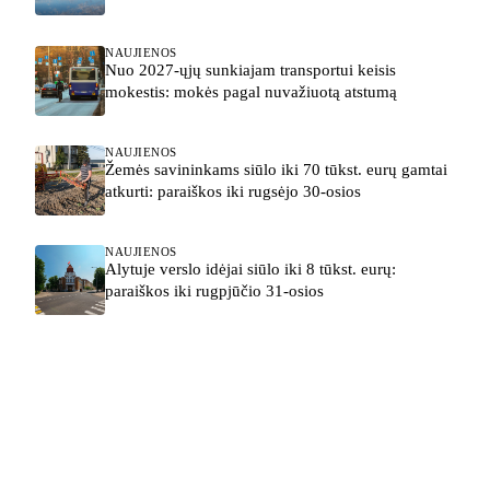
NAUJIENOS
Nuo 2027-ųjų sunkiajam transportui keisis
mokestis: mokės pagal nuvažiuotą atstumą
NAUJIENOS
Žemės savininkams siūlo iki 70 tūkst. eurų gamtai
atkurti: paraiškos iki rugsėjo 30-osios
NAUJIENOS
Alytuje verslo idėjai siūlo iki 8 tūkst. eurų:
paraiškos iki rugpjūčio 31-osios