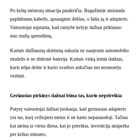
Po kelių mėnesių situacija pasikeičia. Bagažinėje atsiranda
papildomas kabelis, apsauginis dėklas, o šalia jų ir adapteris.
Vairuotojai supranta, kad ramybė kelyje dažnai priklauso
nuo mažų sprendimų.
Kartais didžiausią skirtumą sukuria ne naujesnis automobilio
modelis ir ne didesnė baterija. Kartais viską lemia daiktas,
kuris telpa delne ir kurio svarbos anksčiau net nesinorėjo
vertinti.
Geriausias pirkinys dažnai būna tas, kurio neprireikia
Patyrę vairuotojai dažnai juokauja, kad geriausias adapteris
yra tas, kurį vežiojiesi metus ir nė karto nepanaudoji. Tačiau
kai ateina ta viena diena, kai jo prireikia, investicija atsiperka
per kelias minutes.