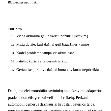
Iliustracinė nuotrauka
TURINYS
Viena akimirka gali pakeisti požiūrį į įkrovimą
01
Maža detalė, kuri dažnai guli bagažinės kampe
02
Kodėl problema tampa vis aktualesnė
03
Patirtis, kurią verta perimti iš kitų
04
Geriausias pirkinys dažnai būna tas, kurio neprireikia
05
Dauguma elektromobilių savininkų apie įkrovimo adapterius
pradeda domėtis gerokai vėliau nei reikėtų. Perkant
automobilį dėmesys dažniausiai krypsta į baterijos talpą,
nuvažiuojamą atstumą ar įkrovimo greitį. Atrodo, kad viskas