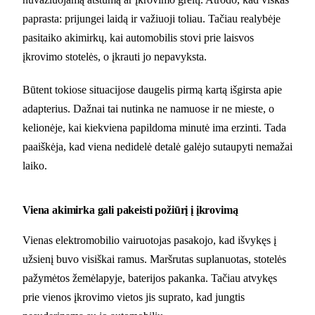
paprasta: prijungei laidą ir važiuoji toliau. Tačiau realybėje
pasitaiko akimirkų, kai automobilis stovi prie laisvos
įkrovimo stotelės, o įkrauti jo nepavyksta.
Būtent tokiose situacijose daugelis pirmą kartą išgirsta apie
adapterius. Dažnai tai nutinka ne namuose ir ne mieste, o
kelionėje, kai kiekviena papildoma minutė ima erzinti. Tada
paaiškėja, kad viena nedidelė detalė galėjo sutaupyti nemažai
laiko.
Viena akimirka gali pakeisti požiūrį į įkrovimą
Vienas elektromobilio vairuotojas pasakojo, kad išvykęs į
užsienį buvo visiškai ramus. Maršrutas suplanuotas, stotelės
pažymėtos žemėlapyje, baterijos pakanka. Tačiau atvykęs
prie vienos įkrovimo vietos jis suprato, kad jungtis