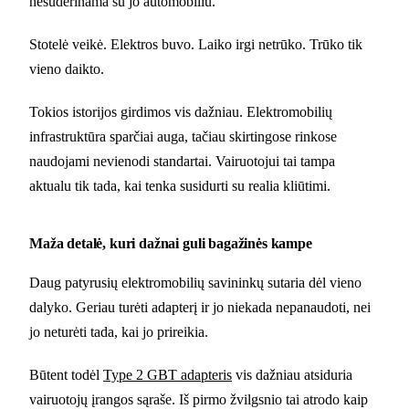
nesuderinama su jo automobiliu.
Stotelė veikė. Elektros buvo. Laiko irgi netrūko. Trūko tik
vieno daikto.
Tokios istorijos girdimos vis dažniau. Elektromobilių
infrastruktūra sparčiai auga, tačiau skirtingose rinkose
naudojami nevienodi standartai. Vairuotojui tai tampa
aktualu tik tada, kai tenka susidurti su realia kliūtimi.
Maža detalė, kuri dažnai guli bagažinės kampe
Daug patyrusių elektromobilių savininkų sutaria dėl vieno
dalyko. Geriau turėti adapterį ir jo niekada nepanaudoti, nei
jo neturėti tada, kai jo prireikia.
Būtent todėl
Type 2 GBT adapteris
vis dažniau atsiduria
vairuotojų įrangos sąraše. Iš pirmo žvilgsnio tai atrodo kaip