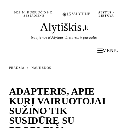
2026 M. RUGPJŪČIO 8 D.,
ALYTUS ·
☀️
15°
ALYTUJE
ŠEŠTADIENIS
LIETUVA
Alytiškis
.
lt
Naujienos iš Alytaus, Lietuvos ir pasaulio
MENIU
PRADŽIA
/
NAUJIENOS
NAUJIENOS
ADAPTERIS, APIE
KURĮ VAIRUOTOJAI
SUŽINO TIK
SUSIDŪRĘ SU