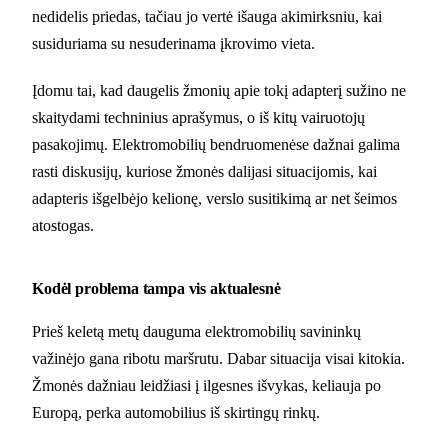
nedidelis priedas, tačiau jo vertė išauga akimirksniu, kai
susiduriama su nesuderinama įkrovimo vieta.
Įdomu tai, kad daugelis žmonių apie tokį adapterį sužino ne
skaitydami techninius aprašymus, o iš kitų vairuotojų
pasakojimų. Elektromobilių bendruomenėse dažnai galima
rasti diskusijų, kuriose žmonės dalijasi situacijomis, kai
adapteris išgelbėjo kelionę, verslo susitikimą ar net šeimos
atostogas.
Kodėl problema tampa vis aktualesnė
Prieš keletą metų dauguma elektromobilių savininkų
važinėjo gana ribotu maršrutu. Dabar situacija visai kitokia.
Žmonės dažniau leidžiasi į ilgesnes išvykas, keliauja po
Europą, perka automobilius iš skirtingų rinkų.