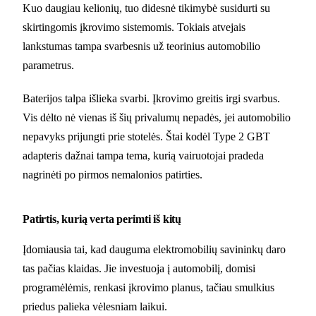
Kuo daugiau kelionių, tuo didesnė tikimybė susidurti su
skirtingomis įkrovimo sistemomis. Tokiais atvejais
lankstumas tampa svarbesnis už teorinius automobilio
parametrus.
Baterijos talpa išlieka svarbi. Įkrovimo greitis irgi svarbus.
Vis dėlto nė vienas iš šių privalumų nepadės, jei automobilio
nepavyks prijungti prie stotelės. Štai kodėl Type 2 GBT
adapteris dažnai tampa tema, kurią vairuotojai pradeda
nagrinėti po pirmos nemalonios patirties.
Patirtis, kurią verta perimti iš kitų
Įdomiausia tai, kad dauguma elektromobilių savininkų daro
tas pačias klaidas. Jie investuoja į automobilį, domisi
programėlėmis, renkasi įkrovimo planus, tačiau smulkius
priedus palieka vėlesniam laikui.