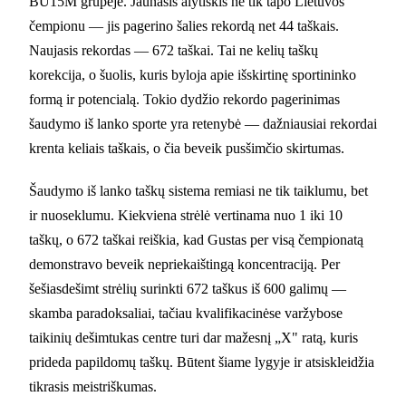
BU15M grupėje. Jaunasis alytiškis ne tik tapo Lietuvos
čempionu — jis pagerino šalies rekordą net 44 taškais.
Naujasis rekordas — 672 taškai. Tai ne kelių taškų
korekcija, o šuolis, kuris byloja apie išskirtinę sportininko
formą ir potencialą. Tokio dydžio rekordo pagerinimas
šaudymo iš lanko sporte yra retenybė — dažniausiai rekordai
krenta keliais taškais, o čia beveik pusšimčio skirtumas.
Šaudymo iš lanko taškų sistema remiasi ne tik taiklumu, bet
ir nuoseklumu. Kiekviena strėlė vertinama nuo 1 iki 10
taškų, o 672 taškai reiškia, kad Gustas per visą čempionatą
demonstravo beveik nepriekaištingą koncentraciją. Per
šešiasdešimt strėlių surinkti 672 taškus iš 600 galimų —
skamba paradoksaliai, tačiau kvalifikacinėse varžybose
taikinių dešimtukas centre turi dar mažesnį „X" ratą, kuris
prideda papildomų taškų. Būtent šiame lygyje ir atsiskleidžia
tikrasis meistriškumas.