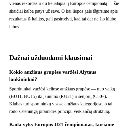
vienas rekordas ir du kelialapiai į Europos čempionatą — šie
skaičiai kalba patys už save. O kai liepos gale išgirsime apie
rezultatus iš Italijos, gali pasirodyti, kad tai dar ne šio klubo
lubos.
Dažnai užduodami klausimai
Kokio amžiaus grupėse varžėsi Alytaus
lankininkai?
Sportininkai varžėsi keliose amžiaus grupėse — nuo vaikų
(BU11, BU15) iki jaunimo (RU21) ir senjorų (C50+).
Klubas turi sportininkų visose amžiaus kategorijose, o tai
rodo sistemingą piramidės principu veikiančią struktūrą.
Kada vyks Europos U21 čempionatas, kuriame