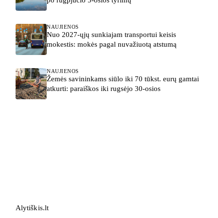
NAUJIENOS
Nuo 2027-ųjų sunkiajam transportui keisis
mokestis: mokės pagal nuvažiuotą atstumą
NAUJIENOS
Žemės savininkams siūlo iki 70 tūkst. eurų gamtai
atkurti: paraiškos iki rugsėjo 30-osios
Alytiškis
.
lt