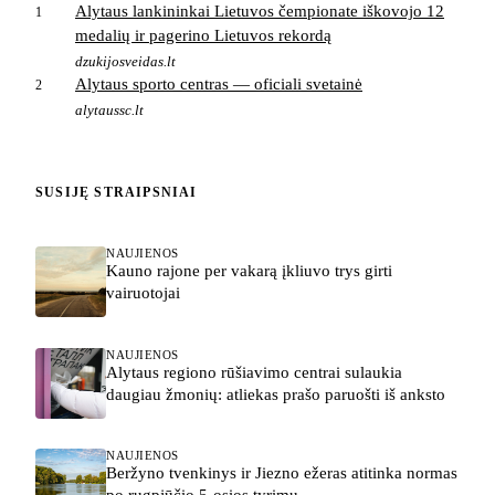
Alytaus lankininkai Lietuvos čempionate iškovojo 12
1
medalių ir pagerino Lietuvos rekordą
dzukijosveidas.lt
Alytaus sporto centras — oficiali svetainė
2
alytaussc.lt
SUSIJĘ STRAIPSNIAI
NAUJIENOS
Kauno rajone per vakarą įkliuvo trys girti
vairuotojai
NAUJIENOS
Alytaus regiono rūšiavimo centrai sulaukia
daugiau žmonių: atliekas prašo paruošti iš anksto
NAUJIENOS
Beržyno tvenkinys ir Jiezno ežeras atitinka normas
po rugpjūčio 5-osios tyrimų