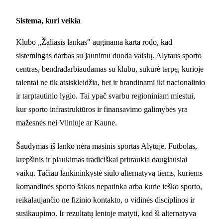
Sistema, kuri veikia
Klubo „Žaliasis lankas" auginama karta rodo, kad
sistemingas darbas su jaunimu duoda vaisių. Alytaus sporto
centras, bendradarbiaudamas su klubu, sukūrė terpę, kurioje
talentai ne tik atsiskleidžia, bet ir brandinami iki nacionalinio
ir tarptautinio lygio. Tai ypač svarbu regioniniam miestui,
kur sporto infrastruktūros ir finansavimo galimybės yra
mažesnės nei Vilniuje ar Kaune.
Šaudymas iš lanko nėra masinis sportas Alytuje. Futbolas,
krepšinis ir plaukimas tradiciškai pritraukia daugiausiai
vaikų. Tačiau lankininkystė siūlo alternatyvą tiems, kuriems
komandinės sporto šakos nepatinka arba kurie ieško sporto,
reikalaujančio ne fizinio kontakto, o vidinės disciplinos ir
susikaupimo. Ir rezultatų lentoje matyti, kad ši alternatyva