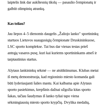
laiptelis link dar aukštesnių tikslų — pasaulio čempionatų ir
galbūt olimpinių atrankų.
Kas toliau?
Jau liepos 4–5 dienomis daugelis „Žaliojo lanko" sportininkų
startuos Lietuvos suaugusiųjų čempionate Druskininkuose,
LSC sporto komplekse. Tai bus dar vienas testas prieš
antrąją vasaros pusę, kuri kai kuriems sportininkams atneš ir
tarptautinius startus.
Alytaus lankininkų sėkmė — ne atsitiktinumas. Klubas metai
iš metų demonstruoja, kad regioninio miesto komanda gali
būti lyderiaujanti šalies mastu. Kai kalbama apie Alytaus
sporto pasiekimus, krepšinis dažnai užgožia kitas sporto
šakas, tačiau šaudymas iš lanko tyliai tapo viena
sėkmingiausių miesto sporto krypčių. Dvylika medalių,