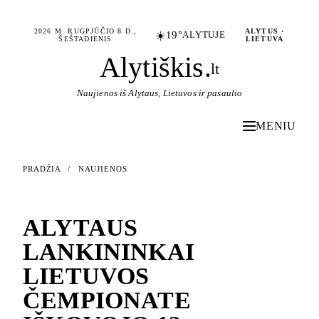
2026 M. RUGPJŪČIO 8 D.,
ALYTUS ·
☀️
19°
ALYTUJE
ŠEŠTADIENIS
LIETUVA
Alytiškis
.
lt
Naujienos iš Alytaus, Lietuvos ir pasaulio
MENIU
PRADŽIA
/
NAUJIENOS
NAUJIENOS
ALYTAUS
LANKININKAI
LIETUVOS
ČEMPIONATE