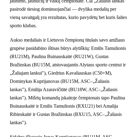
jaunimo, jaunučių ir vaikų čempionate. Čia „Žaliasis lankas"
pasirodė tiesiog dominuojančiai — dvylika medalių per
vieną savaitgalį yra rezultatas, kurio pavydėtų bet kuris šalies
sporto klubas.
Aukso medaliais ir Lietuvos čempionų titulais savo amžiaus
grupėse pasidabino ištisas būrys alytiškių: Emilis Tamulionis
(RU21M), Paulina Buinauskaitė (RU21W), Gustas
Bražinskas (BU15M, atstovaujantis Alytaus sporto centrui ir
„Žaliajam lankui"), Giedrius Kavaliauskas (C50+M),
Dominykas Kuprijanovas (BU15M, ASC–„Žaliasis
lankas"), Emilija Azaravičiūtė (BU18W, ASC–„Žaliasis
lankas"). Mišrių komandų įskaitoje čempionais tapo Paulina
Buinauskaitė ir Emilis Tamulionis (RXU21) bei Amalija
Ribinskaitė ir Gustas Bražinskas (BXU15, ASC–„Žaliasis
lankas").
Sidabrą iškovojo Jonas Kuprijanovas (BU11M, ASC–