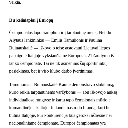
veikia.
Du kelialapiai į Europą
Čempionatas tapo tramplinu ir į tarptautinę areną. Net du
Alytaus lankininkai — Emilis Tamulionis ir Paulina
Buinauskaitė — iškovojo teisę atstovauti Lietuvai liepos
pabaigoje Italijoje vyksiančiame Europos U21 šaudymo iš
lanko čempionate. Tai ne tik asmeninis šių sportininkų
pasiekimas, bet ir viso klubo darbo įvertinimas.
Tamulionis ir Buinauskaitė Kaune demonstravo stabilumą,
kurio reikia tarptautinėms varžyboms — abu iškovojo auksą
individualiose rungtyse ir kartu tapo čempionais mišrioje
komandinėje įskaitoje. Jų tandemas rodo brandą, kuri bus
būtina Italijoje, kur konkurencija bus gerokai aštresnė nei
nacionaliniame čempionate. Europos čempionatas yra