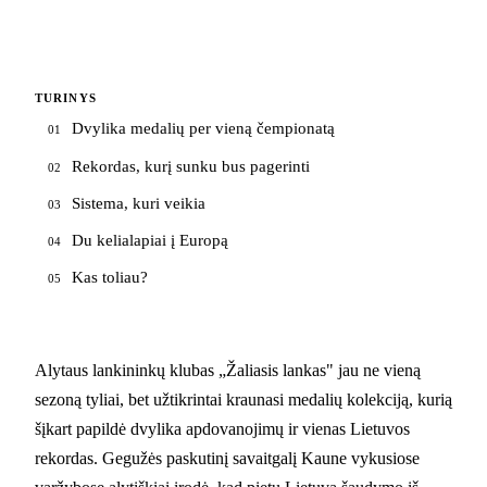
TURINYS
Dvylika medalių per vieną čempionatą
01
Rekordas, kurį sunku bus pagerinti
02
Sistema, kuri veikia
03
Du kelialapiai į Europą
04
Kas toliau?
05
Alytaus lankininkų klubas „Žaliasis lankas" jau ne vieną
sezoną tyliai, bet užtikrintai kraunasi medalių kolekciją, kurią
šįkart papildė dvylika apdovanojimų ir vienas Lietuvos
rekordas. Gegužės paskutinį savaitgalį Kaune vykusiose