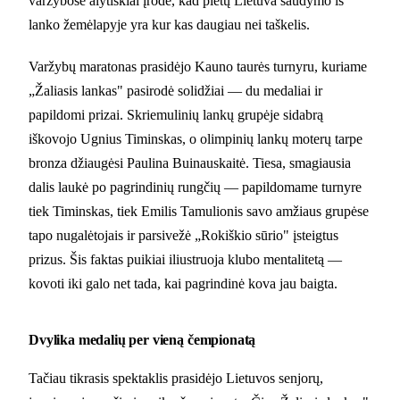
varžybose alytiškiai įrodė, kad pietų Lietuva šaudymo iš
lanko žemėlapyje yra kur kas daugiau nei taškelis.
Varžybų maratonas prasidėjo Kauno taurės turnyru, kuriame
„Žaliasis lankas" pasirodė solidžiai — du medaliai ir
papildomi prizai. Skriemulinių lankų grupėje sidabrą
iškovojo Ugnius Timinskas, o olimpinių lankų moterų tarpe
bronza džiaugėsi Paulina Buinauskaitė. Tiesa, smagiausia
dalis laukė po pagrindinių rungčių — papildomame turnyre
tiek Timinskas, tiek Emilis Tamulionis savo amžiaus grupėse
tapo nugalėtojais ir parsivežė „Rokiškio sūrio" įsteigtus
prizus. Šis faktas puikiai iliustruoja klubo mentalitetą —
kovoti iki galo net tada, kai pagrindinė kova jau baigta.
Dvylika medalių per vieną čempionatą
Tačiau tikrasis spektaklis prasidėjo Lietuvos senjorų,