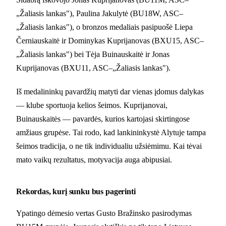
„Žaliasis lankas"), Paulina Jakulytė (BU18W, ASC–
„Žaliasis lankas"), o bronzos medaliais pasipuošė Liepa
Černiauskaitė ir Dominykas Kuprijanovas (BXU15, ASC–
„Žaliasis lankas") bei Tėja Buinauskaitė ir Jonas
Kuprijanovas (BXU11, ASC–„Žaliasis lankas").
Iš medalininkų pavardžių matyti dar vienas įdomus dalykas
— klube sportuoja kelios šeimos. Kuprijanovai,
Buinauskaitės — pavardės, kurios kartojasi skirtingose
amžiaus grupėse. Tai rodo, kad lankininkystė Alytuje tampa
šeimos tradicija, o ne tik individualiu užsiėmimu. Kai tėvai
mato vaikų rezultatus, motyvacija auga abipusiai.
Rekordas, kurį sunku bus pagerinti
Ypatingo dėmesio vertas Gusto Bražinsko pasirodymas