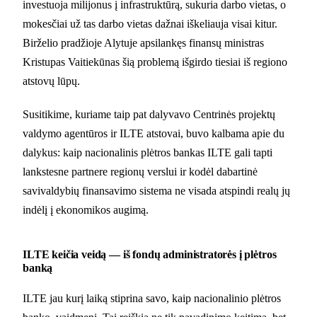
investuoja milijonus į infrastruktūrą, sukuria darbo vietas, o
mokesčiai už tas darbo vietas dažnai iškeliauja visai kitur.
Birželio pradžioje Alytuje apsilankęs finansų ministras
Kristupas Vaitiekūnas šią problemą išgirdo tiesiai iš regiono
atstovų lūpų.
Susitikime, kuriame taip pat dalyvavo Centrinės projektų
valdymo agentūros ir ILTE atstovai, buvo kalbama apie du
dalykus: kaip nacionalinis plėtros bankas ILTE gali tapti
lankstesne partnere regionų verslui ir kodėl dabartinė
savivaldybių finansavimo sistema ne visada atspindi realų jų
indėlį į ekonomikos augimą.
ILTE keičia veidą — iš fondų administratorės į plėtros
banką
ILTE jau kurį laiką stiprina savo, kaip nacionalinio plėtros