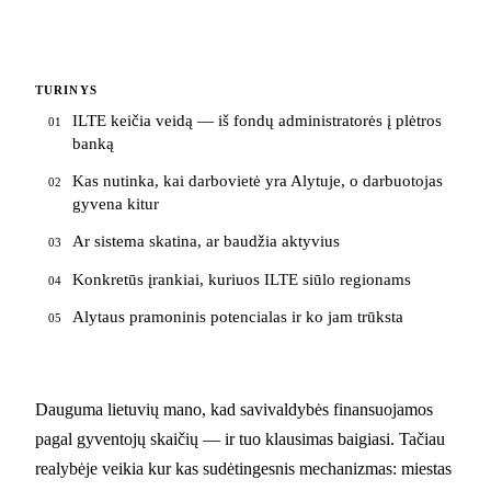
TURINYS
ILTE keičia veidą — iš fondų administratorės į plėtros
01
banką
Kas nutinka, kai darbovietė yra Alytuje, o darbuotojas
02
gyvena kitur
Ar sistema skatina, ar baudžia aktyvius
03
Konkretūs įrankiai, kuriuos ILTE siūlo regionams
04
Alytaus pramoninis potencialas ir ko jam trūksta
05
Dauguma lietuvių mano, kad savivaldybės finansuojamos
pagal gyventojų skaičių — ir tuo klausimas baigiasi. Tačiau
realybėje veikia kur kas sudėtingesnis mechanizmas: miestas