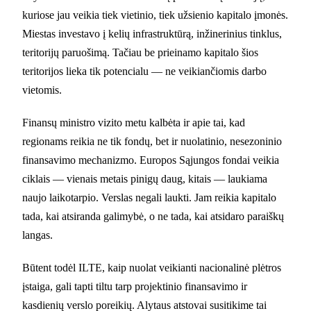
kuriose jau veikia tiek vietinio, tiek užsienio kapitalo įmonės.
Miestas investavo į kelių infrastruktūrą, inžinerinius tinklus,
teritorijų paruošimą. Tačiau be prieinamo kapitalo šios
teritorijos lieka tik potencialu — ne veikiančiomis darbo
vietomis.
Finansų ministro vizito metu kalbėta ir apie tai, kad
regionams reikia ne tik fondų, bet ir nuolatinio, nesezoninio
finansavimo mechanizmo. Europos Sąjungos fondai veikia
ciklais — vienais metais pinigų daug, kitais — laukiama
naujo laikotarpio. Verslas negali laukti. Jam reikia kapitalo
tada, kai atsiranda galimybė, o ne tada, kai atsidaro paraiškų
langas.
Būtent todėl ILTE, kaip nuolat veikianti nacionalinė plėtros
įstaiga, gali tapti tiltu tarp projektinio finansavimo ir
kasdienių verslo poreikių. Alytaus atstovai susitikime tai