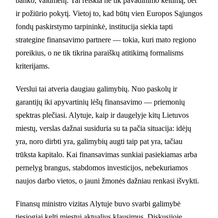
banko, vaidmenį. Tai reiškia ne tik pavadinimo keitimą, bet
ir požiūrio pokytį. Vietoj to, kad būtų vien Europos Sąjungos
fondų paskirstymo tarpininkė, institucija siekia tapti
strategine finansavimo partnere — tokia, kuri mato regiono
poreikius, o ne tik tikrina paraiškų atitikimą formalisms
kriterijams.
Verslui tai atveria daugiau galimybių. Nuo paskolų ir
garantijų iki apyvartinių lėšų finansavimo — priemonių
spektras plečiasi. Alytuje, kaip ir daugelyje kitų Lietuvos
miestų, verslas dažnai susiduria su ta pačia situacija: idėjų
yra, noro dirbti yra, galimybių augti taip pat yra, tačiau
trūksta kapitalo. Kai finansavimas sunkiai pasiekiamas arba
pernelyg brangus, stabdomos investicijos, nebekuriamos
naujos darbo vietos, o jauni žmonės dažniau renkasi išvykti.
Finansų ministro vizitas Alytuje buvo svarbi galimybė
tiesiogiai kelti miestui aktualius klausimus. Diskusijoje