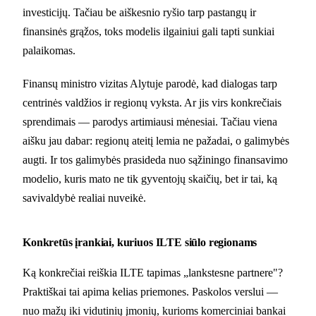
investicijų. Tačiau be aiškesnio ryšio tarp pastangų ir
finansinės grąžos, toks modelis ilgainiui gali tapti sunkiai
palaikomas.
Finansų ministro vizitas Alytuje parodė, kad dialogas tarp
centrinės valdžios ir regionų vyksta. Ar jis virs konkrečiais
sprendimais — parodys artimiausi mėnesiai. Tačiau viena
aišku jau dabar: regionų ateitį lemia ne pažadai, o galimybės
augti. Ir tos galimybės prasideda nuo sąžiningo finansavimo
modelio, kuris mato ne tik gyventojų skaičių, bet ir tai, ką
savivaldybė realiai nuveikė.
Konkretūs įrankiai, kuriuos ILTE siūlo regionams
Ką konkrečiai reiškia ILTE tapimas „lankstesne partnere"?
Praktiškai tai apima kelias priemones. Paskolos verslui —
nuo mažų iki vidutinių įmonių, kurioms komerciniai bankai