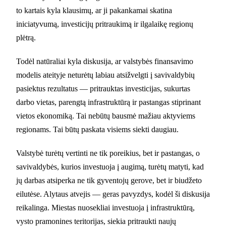
to kartais kyla klausimų, ar ji pakankamai skatina
iniciatyvumą, investicijų pritraukimą ir ilgalaikę regionų
plėtrą.
Todėl natūraliai kyla diskusija, ar valstybės finansavimo
modelis ateityje neturėtų labiau atsižvelgti į savivaldybių
pasiektus rezultatus — pritrauktas investicijas, sukurtas
darbo vietas, parengtą infrastruktūrą ir pastangas stiprinant
vietos ekonomiką. Tai nebūtų bausmė mažiau aktyviems
regionams. Tai būtų paskata visiems siekti daugiau.
Valstybė turėtų vertinti ne tik poreikius, bet ir pastangas, o
savivaldybės, kurios investuoja į augimą, turėtų matyti, kad
jų darbas atsiperka ne tik gyventojų gerove, bet ir biudžeto
eilutėse. Alytaus atvejis — geras pavyzdys, kodėl ši diskusija
reikalinga. Miestas nuosekliai investuoja į infrastruktūrą,
vysto pramonines teritorijas, siekia pritraukti naujų