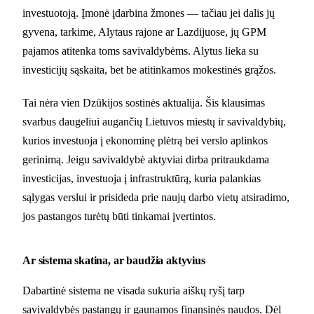
investuotoją. Įmonė įdarbina žmones — tačiau jei dalis jų
gyvena, tarkime, Alytaus rajone ar Lazdijuose, jų GPM
pajamos atitenka toms savivaldybėms. Alytus lieka su
investicijų sąskaita, bet be atitinkamos mokestinės grąžos.
Tai nėra vien Dzūkijos sostinės aktualija. Šis klausimas
svarbus daugeliui augančių Lietuvos miestų ir savivaldybių,
kurios investuoja į ekonominę plėtrą bei verslo aplinkos
gerinimą. Jeigu savivaldybė aktyviai dirba pritraukdama
investicijas, investuoja į infrastruktūrą, kuria palankias
sąlygas verslui ir prisideda prie naujų darbo vietų atsiradimo,
jos pastangos turėtų būti tinkamai įvertintos.
Ar sistema skatina, ar baudžia aktyvius
Dabartinė sistema ne visada sukuria aiškų ryšį tarp
savivaldybės pastangų ir gaunamos finansinės naudos. Dėl