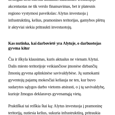
akcentuotas ne tik verslo finansavimas, bet ir platesnis
regiono vystymosi paveikslas: Alytus investuoja į
infrastruktūrą, kelius, pramonines teritorijas, gamybos plėtrą
ir aktyviai siekia pritraukti investuotojų.
Kas nutinka, kai darbovietė yra Alytuje, o darbuotojas
gyvena kitur
Čia ir iškyla klausimas, kuris aktualus ne vienam Alytui.
Dalis miesto teritorijoje veikiančiose įmonėse dirbančių
žmonių gyvena aplinkinėse savivaldybėse. Jų sumokami
gyventojų pajamų mokesčiai keliauja ne ten, kur buvo
sudarytos sąlygos darbo vietoms atsirasti, o į tą savivaldybę,
kurioje žmogus deklaravęs gyvenamąją vietą.
Praktiškai tai reiškia štai ką: Alytus investuoja į pramoninę
teritoriją, nutiesia kelius, sukuria infrastruktūrą, pritraukia