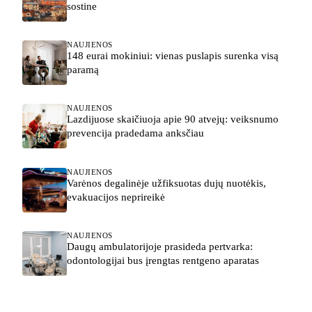
sostine
NAUJIENOS
148 eurai mokiniui: vienas puslapis surenka visą
paramą
NAUJIENOS
Lazdijuose skaičiuoja apie 90 atvejų: veiksnumo
prevencija pradedama anksčiau
NAUJIENOS
Varėnos degalinėje užfiksuotas dujų nuotėkis,
evakuacijos neprireikė
NAUJIENOS
Daugų ambulatorijoje prasideda pertvarka:
odontologijai bus įrengtas rentgeno aparatas