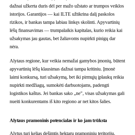
dažnai užkerta duris dėl per mažo užstato ar trumpos veiklos
istorijos. Garantijos — kai ILTE užtikrina dalį paskolos
rizikos, ir bankas tampa labiau linkęs skolinti. Apyvartinių
lėšų finansavimas — trumpalaikis kapitalas, kurio reikia kai
užsakymas jau gautas, bet žaliavoms nupirkti pinigų dar
nėra.
Alytaus regione, kur veikia nemažai gamybos įmonių, būtent
apyvartinių lėšų klausimas dažnai tampa kritiniu. Įmonė
laimi konkursą, turi užsakymą, bet iki pirmųjų įplaukų reikia
nupirkti medžiagų, sumokėti darbuotojams, padengti
logistikos kaštus. Jei bankas sako „ne", visas užsakymas gali
nueiti konkurentams iš kito regiono ar net kitos šalies.
Alytaus pramoninis potencialas ir ko jam trūksta
Alytus turi kelias dešimtis hektarų pramoninių teritorijų,