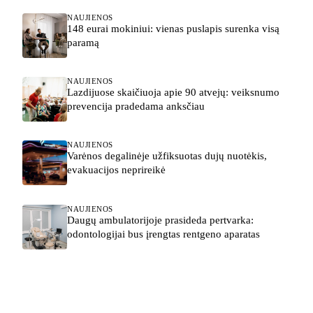
NAUJIENOS
148 eurai mokiniui: vienas puslapis surenka visą
paramą
NAUJIENOS
Lazdijuose skaičiuoja apie 90 atvejų: veiksnumo
prevencija pradedama anksčiau
NAUJIENOS
Varėnos degalinėje užfiksuotas dujų nuotėkis,
evakuacijos neprireikė
NAUJIENOS
Daugų ambulatorijoje prasideda pertvarka:
odontologijai bus įrengtas rentgeno aparatas