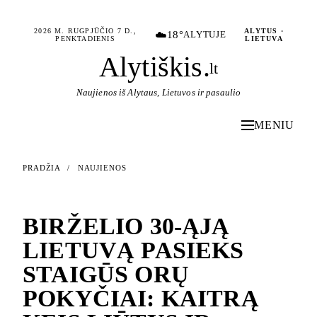
2026 M. RUGPJŪČIO 7 D.,
ALYTUS ·
☁️
18°
ALYTUJE
PENKTADIENIS
LIETUVA
Alytiškis
.
lt
Naujienos iš Alytaus, Lietuvos ir pasaulio
MENIU
PRADŽIA
/
NAUJIENOS
NAUJIENOS
BIRŽELIO 30-ĄJĄ
LIETUVĄ PASIEKS
STAIGŪS ORŲ
POKYČIAI: KAITRĄ