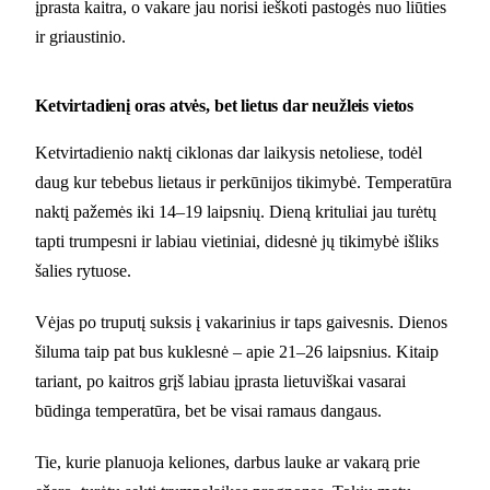
įprasta kaitra, o vakare jau norisi ieškoti pastogės nuo liūties
ir griaustinio.
Ketvirtadienį oras atvės, bet lietus dar neužleis vietos
Ketvirtadienio naktį ciklonas dar laikysis netoliese, todėl
daug kur tebebus lietaus ir perkūnijos tikimybė. Temperatūra
naktį pažemės iki 14–19 laipsnių. Dieną krituliai jau turėtų
tapti trumpesni ir labiau vietiniai, didesnė jų tikimybė išliks
šalies rytuose.
Vėjas po truputį suksis į vakarinius ir taps gaivesnis. Dienos
šiluma taip pat bus kuklesnė – apie 21–26 laipsnius. Kitaip
tariant, po kaitros grįš labiau įprasta lietuviškai vasarai
būdinga temperatūra, bet be visai ramaus dangaus.
Tie, kurie planuoja keliones, darbus lauke ar vakarą prie