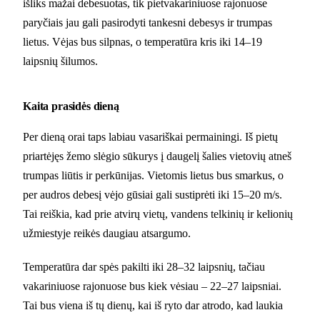
išliks mažai debesuotas, tik pietvakariniuose rajonuose
paryčiais jau gali pasirodyti tankesni debesys ir trumpas
lietus. Vėjas bus silpnas, o temperatūra kris iki 14–19
laipsnių šilumos.
Kaita prasidės dieną
Per dieną orai taps labiau vasariškai permainingi. Iš pietų
priartėjęs žemo slėgio sūkurys į daugelį šalies vietovių atneš
trumpas liūtis ir perkūnijas. Vietomis lietus bus smarkus, o
per audros debesį vėjo gūsiai gali sustiprėti iki 15–20 m/s.
Tai reiškia, kad prie atvirų vietų, vandens telkinių ir kelionių
užmiestyje reikės daugiau atsargumo.
Temperatūra dar spės pakilti iki 28–32 laipsnių, tačiau
vakariniuose rajonuose bus kiek vėsiau – 22–27 laipsniai.
Tai bus viena iš tų dienų, kai iš ryto dar atrodo, kad laukia