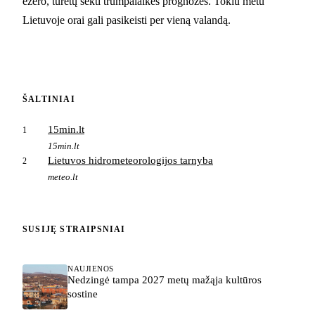
ežero, turėtų sekti trumpalaikes prognozes. Tokiu metu
Lietuvoje orai gali pasikeisti per vieną valandą.
ŠALTINIAI
15min.lt
1
15min.lt
Lietuvos hidrometeorologijos tarnyba
2
meteo.lt
SUSIJĘ STRAIPSNIAI
NAUJIENOS
Nedzingė tampa 2027 metų mažąja kultūros
sostine