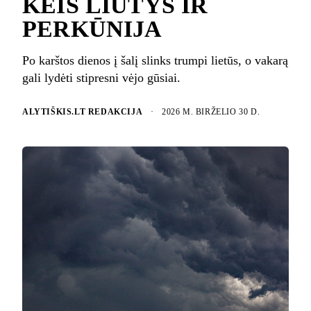
KEIS LIŪTYS IR
PERKŪNIJA
Po karštos dienos į šalį slinks trumpi lietūs, o vakarą
gali lydėti stipresni vėjo gūsiai.
ALYTIŠKIS.LT REDAKCIJA
·
2026 M. BIRŽELIO 30 D.