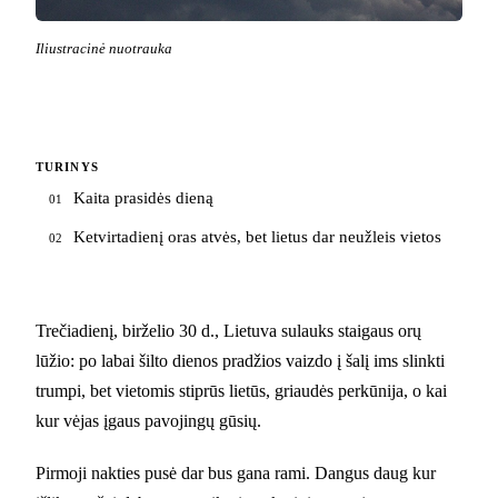
Iliustracinė nuotrauka
TURINYS
Kaita prasidės dieną
01
Ketvirtadienį oras atvės, bet lietus dar neužleis vietos
02
Trečiadienį, birželio 30 d., Lietuva sulauks staigaus orų
lūžio: po labai šilto dienos pradžios vaizdo į šalį ims slinkti
trumpi, bet vietomis stiprūs lietūs, griaudės perkūnija, o kai
kur vėjas įgaus pavojingų gūsių.
Pirmoji nakties pusė dar bus gana rami. Dangus daug kur