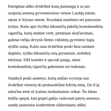
Pareigūnai atliko dvidešimt kratų įtariamųjų ir su jais
susijusių asmenų gyvenamosiose vietose Lazdijų mieste,
rajone ir Alytaus mieste. Rezultatai nustebino net patyrusius
tyrėjus. Rasta apie dvylika tūkstančių pakelių kontrabandinių
cigarečių, kurių muitinė vertė, pirminiais skaičiavimais,
galimai viršija devynis šimtus vidutinių gyvenimo lygių
dydžio sumą. Kartu rasta dvidešimt penki litrai naminės
degtinės, trylika tūkstančių eurų grynaisiais, mobilieji
telefonai, SIM kortelės ir speciali įranga, skirta
kontrabandinių cigarečių gabenimui oro balionais.
Sulaikyti penki asmenys, kurių amžius svyruoja nuo
dvidešimt vienerių iki penkiasdešimt šešerių metų. Du iš jų
anksčiau teisti už įvairias nusikalstamas veikas. Šis faktas
leidžia spręsti, kad grupei galėjo vadovauti patyrę asmenys,
samdę jaunesnius konkretiems uždaviniams atlikti.