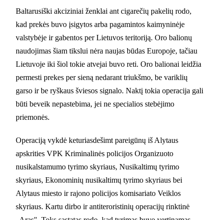
Baltarusiški akciziniai ženklai ant cigarečių pakelių rodo,
kad prekės buvo įsigytos arba pagamintos kaimyninėje
valstybėje ir gabentos per Lietuvos teritoriją. Oro balionų
naudojimas šiam tikslui nėra naujas būdas Europoje, tačiau
Lietuvoje iki šiol tokie atvejai buvo reti. Oro balionai leidžia
permesti prekes per sieną nedarant triukšmo, be variklių
garso ir be ryškaus šviesos signalo. Naktį tokia operacija gali
būti beveik nepastebima, jei ne specialios stebėjimo
priemonės.
Operaciją vykdė keturiasdešimt pareigūnų iš Alytaus
apskrities VPK Kriminalinės policijos Organizuoto
nusikalstamumo tyrimo skyriaus, Nusikaltimų tyrimo
skyriaus, Ekonominių nusikaltimų tyrimo skyriaus bei
Alytaus miesto ir rajono policijos komisariato Veiklos
skyriaus. Kartu dirbo ir antiteroristinių operacijų rinktinė
„Aras". Toks sąstatas rodo, kad tyrimas buvo vertinamas