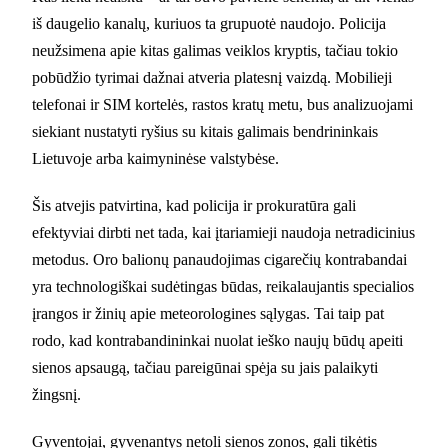
iš daugelio kanalų, kuriuos ta grupuotė naudojo. Policija
neužsimena apie kitas galimas veiklos kryptis, tačiau tokio
pobūdžio tyrimai dažnai atveria platesnį vaizdą. Mobilieji
telefonai ir SIM kortelės, rastos kratų metu, bus analizuojami
siekiant nustatyti ryšius su kitais galimais bendrininkais
Lietuvoje arba kaimyninėse valstybėse.
Šis atvejis patvirtina, kad policija ir prokuratūra gali
efektyviai dirbti net tada, kai įtariamieji naudoja netradicinius
metodus. Oro balionų panaudojimas cigarečių kontrabandai
yra technologiškai sudėtingas būdas, reikalaujantis specialios
įrangos ir žinių apie meteorologines sąlygas. Tai taip pat
rodo, kad kontrabandininkai nuolat ieško naujų būdų apeiti
sienos apsaugą, tačiau pareigūnai spėja su jais palaikyti
žingsnį.
Gyventojai, gyvenantys netoli sienos zonos, gali tikėtis