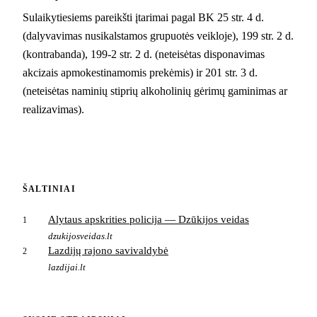
Sulaikytiesiems pareikšti įtarimai pagal BK 25 str. 4 d.
(dalyvavimas nusikalstamos grupuotės veikloje), 199 str. 2 d.
(kontrabanda), 199-2 str. 2 d. (neteisėtas disponavimas
akcizais apmokestinamomis prekėmis) ir 201 str. 3 d.
(neteisėtas naminių stiprių alkoholinių gėrimų gaminimas ar
realizavimas).
ŠALTINIAI
Alytaus apskrities policija — Dzūkijos veidas
1
dzukijosveidas.lt
Lazdijų rajono savivaldybė
2
lazdijai.lt