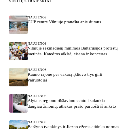
SUSIJĘ STRAIPSNIAI
NAUJIENOS
CUP centre Vilniuje pranešta apie dūmus
NAUJIENOS
Vilniuje sekmadienį minimos Baltarusijos protestų
metinės: Katedros aikštė, eisena ir koncertas
NAUJIENOS
Kauno rajone per vakarą įkliuvo trys girti
vairuotojai
NAUJIENOS
Alytaus regiono rūšiavimo centrai sulaukia
daugiau žmonių: atliekas prašo paruošti iš anksto
NAUJIENOS
Beržyno tvenkinys ir Jiezno ežeras atitinka normas