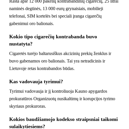
Rasta apie 12 000 pakelių kontrabandinių cigarečių, 25 litrai
naminės degtinės, 13 000 eurų grynaisiais, mobilieji
telefonai, SIM kortelės bei speciali įranga cigarečių
gabenimui oro balionais.
Kokio tipo cigarečių kontrabanda buvo
nustatyta?
Cigaretės turėjo baltarusiškus akcizinių prekių ženklus ir
buvo gabenamos oro balionais. Tai yra netradicinis ir
Lietuvoje retas kontrabandos būdas.
Kas vadovauja tyrimui?
Tyrimui vadovauja ir jį kontroliuoja Kauno apygardos
prokuratūros Organizuotų nusikaltimų ir korupcijos tyrimo
skyriaus prokuroras.
Kokios baudžiamojo kodekso straipsniai taikomi
sulaikytiesiems?