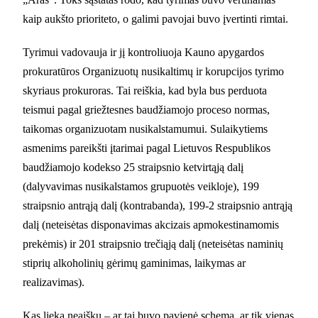
kaip aukšto prioriteto, o galimi pavojai buvo įvertinti rimtai.
Tyrimui vadovauja ir jį kontroliuoja Kauno apygardos
prokuratūros Organizuotų nusikaltimų ir korupcijos tyrimo
skyriaus prokuroras. Tai reiškia, kad byla bus perduota
teismui pagal griežtesnes baudžiamojo proceso normas,
taikomas organizuotam nusikalstamumui. Sulaikytiems
asmenims pareikšti įtarimai pagal Lietuvos Respublikos
baudžiamojo kodekso 25 straipsnio ketvirtąją dalį
(dalyvavimas nusikalstamos grupuotės veikloje), 199
straipsnio antrąją dalį (kontrabanda), 199-2 straipsnio antrąją
dalį (neteisėtas disponavimas akcizais apmokestinamomis
prekėmis) ir 201 straipsnio trečiąją dalį (neteisėtas naminių
stiprių alkoholinių gėrimų gaminimas, laikymas ar
realizavimas).
Kas lieka neaišku – ar tai buvo pavienė schema, ar tik vienas