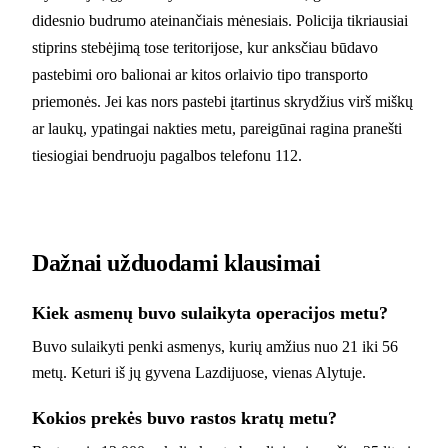
didesnio budrumo ateinančiais mėnesiais. Policija tikriausiai
stiprins stebėjimą tose teritorijose, kur anksčiau būdavo
pastebimi oro balionai ar kitos orlaivio tipo transporto
priemonės. Jei kas nors pastebi įtartinus skrydžius virš miškų
ar laukų, ypatingai nakties metu, pareigūnai ragina pranešti
tiesiogiai bendruoju pagalbos telefonu 112.
Dažnai užduodami klausimai
Kiek asmenų buvo sulaikyta operacijos metu?
Buvo sulaikyti penki asmenys, kurių amžius nuo 21 iki 56
metų. Keturi iš jų gyvena Lazdijuose, vienas Alytuje.
Kokios prekės buvo rastos kratų metu?