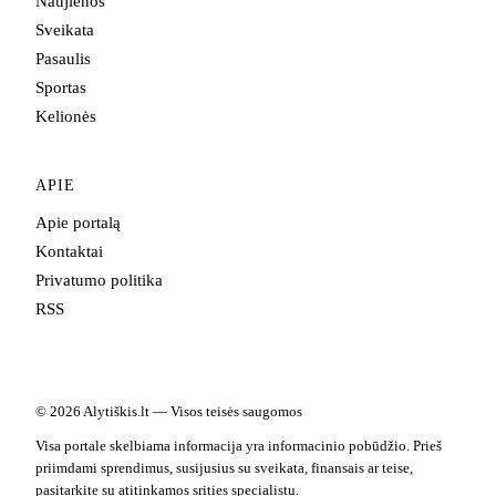
Naujienos
Sveikata
Pasaulis
Sportas
Kelionės
APIE
Apie portalą
Kontaktai
Privatumo politika
RSS
© 2026 Alytiškis.lt — Visos teisės saugomos
Visa portale skelbiama informacija yra informacinio pobūdžio. Prieš
priimdami sprendimus, susijusius su sveikata, finansais ar teise,
pasitarkite su atitinkamos srities specialistu.