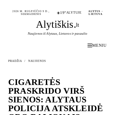
2026 M. RUGPJŪČIO 9 D.,
ALYTUS ·
☀️
19°
ALYTUJE
SEKMADIENIS
LIETUVA
Alytiškis
.
lt
Naujienos iš Alytaus, Lietuvos ir pasaulio
MENIU
PRADŽIA
/
NAUJIENOS
NAUJIENOS
CIGARETĖS
PRASKRIDO VIRŠ
SIENOS: ALYTAUS
POLICIJA ATSKLEIDĖ