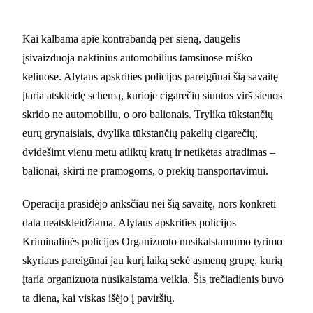
Kai kalbama apie kontrabandą per sieną, daugelis
įsivaizduoja naktinius automobilius tamsiuose miško
keliuose. Alytaus apskrities policijos pareigūnai šią savaitę
įtaria atskleidę schemą, kurioje cigarečių siuntos virš sienos
skrido ne automobiliu, o oro balionais. Trylika tūkstančių
eurų grynaisiais, dvylika tūkstančių pakelių cigarečių,
dvidešimt vienu metu atliktų kratų ir netikėtas atradimas –
balionai, skirti ne pramogoms, o prekių transportavimui.
Operacija prasidėjo anksčiau nei šią savaitę, nors konkreti
data neatskleidžiama. Alytaus apskrities policijos
Kriminalinės policijos Organizuoto nusikalstamumo tyrimo
skyriaus pareigūnai jau kurį laiką sekė asmenų grupę, kurią
įtaria organizuota nusikalstama veikla. Šis trečiadienis buvo
ta diena, kai viskas išėjo į paviršių.