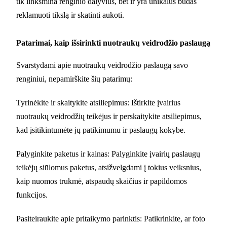
tik linksmina renginio dalyvius, bet ir yra unikalus būdas
reklamuoti tikslą ir skatinti aukoti.
Patarimai, kaip išsirinkti nuotraukų veidrodžio paslaugą
Svarstydami apie nuotraukų veidrodžio paslaugą savo
renginiui, nepamirškite šių patarimų:
Tyrinėkite ir skaitykite atsiliepimus: Ištirkite įvairius
nuotraukų veidrodžių teikėjus ir perskaitykite atsiliepimus,
kad įsitikintumėte jų patikimumu ir paslaugų kokybe.
Palyginkite paketus ir kainas: Palyginkite įvairių paslaugų
teikėjų siūlomus paketus, atsižvelgdami į tokius veiksnius,
kaip nuomos trukmė, atspaudų skaičius ir papildomos
funkcijos.
Pasiteiraukite apie pritaikymo parinktis: Patikrinkite, ar foto