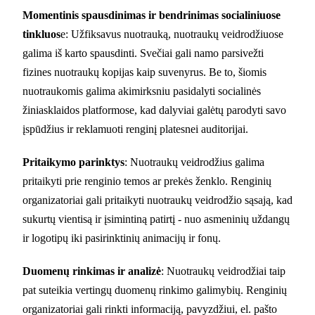
Momentinis spausdinimas ir bendrinimas socialiniuose
tinkluos
e: Užfiksavus nuotrauką, nuotraukų veidrodžiuose
galima iš karto spausdinti. Svečiai gali namo parsivežti
fizines nuotraukų kopijas kaip suvenyrus. Be to, šiomis
nuotraukomis galima akimirksniu pasidalyti socialinės
žiniasklaidos platformose, kad dalyviai galėtų parodyti savo
įspūdžius ir reklamuoti renginį platesnei auditorijai.
Pritaikymo parinktys
: Nuotraukų veidrodžius galima
pritaikyti prie renginio temos ar prekės ženklo. Renginių
organizatoriai gali pritaikyti nuotraukų veidrodžio sąsają, kad
sukurtų vientisą ir įsimintiną patirtį - nuo asmeninių uždangų
ir logotipų iki pasirinktinių animacijų ir fonų.
Duomenų rinkimas ir analizė
: Nuotraukų veidrodžiai taip
pat suteikia vertingų duomenų rinkimo galimybių. Renginių
organizatoriai gali rinkti informaciją, pavyzdžiui, el. pašto