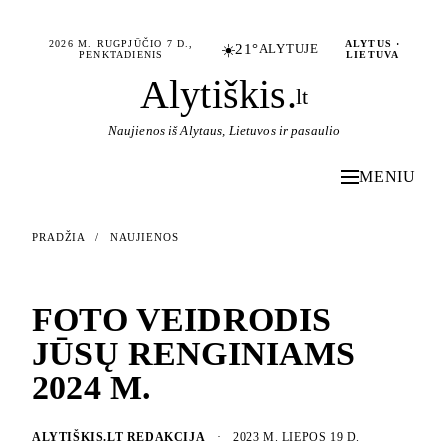
2026 M. RUGPJŪČIO 7 D.,
ALYTUS ·
☀️
21°
ALYTUJE
PENKTADIENIS
LIETUVA
Alytiškis
.
lt
Naujienos iš Alytaus, Lietuvos ir pasaulio
MENIU
PRADŽIA
/
NAUJIENOS
NAUJIENOS
FOTO VEIDRODIS
JŪSŲ RENGINIAMS
2024 M.
ALYTIŠKIS.LT REDAKCIJA
·
2023 M. LIEPOS 19 D.