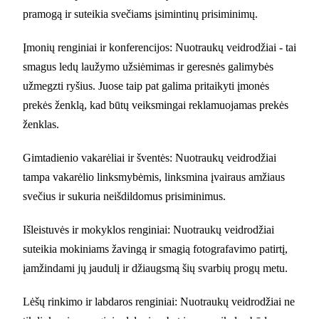
pramogą ir suteikia svečiams įsimintinų prisiminimų.
Įmonių renginiai ir konferencijos: Nuotraukų veidrodžiai - tai
smagus ledų laužymo užsiėmimas ir geresnės galimybės
užmegzti ryšius. Juose taip pat galima pritaikyti įmonės
prekės ženklą, kad būtų veiksmingai reklamuojamas prekės
ženklas.
Gimtadienio vakarėliai ir šventės: Nuotraukų veidrodžiai
tampa vakarėlio linksmybėmis, linksmina įvairaus amžiaus
svečius ir sukuria neišdildomus prisiminimus.
Išleistuvės ir mokyklos renginiai: Nuotraukų veidrodžiai
suteikia mokiniams žavingą ir smagią fotografavimo patirtį,
įamžindami jų jaudulį ir džiaugsmą šių svarbių progų metu.
Lėšų rinkimo ir labdaros renginiai: Nuotraukų veidrodžiai ne