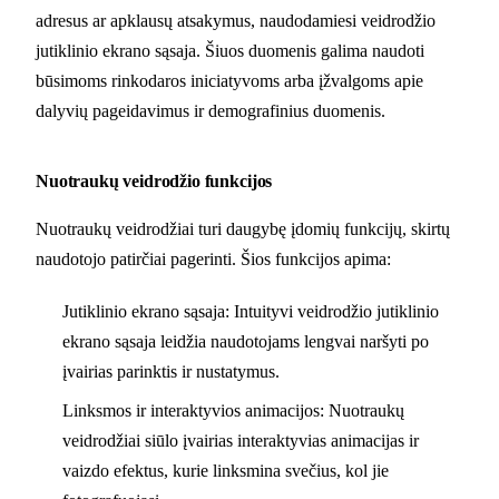
adresus ar apklausų atsakymus, naudodamiesi veidrodžio
jutiklinio ekrano sąsaja. Šiuos duomenis galima naudoti
būsimoms rinkodaros iniciatyvoms arba įžvalgoms apie
dalyvių pageidavimus ir demografinius duomenis.
Nuotraukų veidrodžio funkcijos
Nuotraukų veidrodžiai turi daugybę įdomių funkcijų, skirtų
naudotojo patirčiai pagerinti. Šios funkcijos apima:
Jutiklinio ekrano sąsaja: Intuityvi veidrodžio jutiklinio
ekrano sąsaja leidžia naudotojams lengvai naršyti po
įvairias parinktis ir nustatymus.
Linksmos ir interaktyvios animacijos: Nuotraukų
veidrodžiai siūlo įvairias interaktyvias animacijas ir
vaizdo efektus, kurie linksmina svečius, kol jie