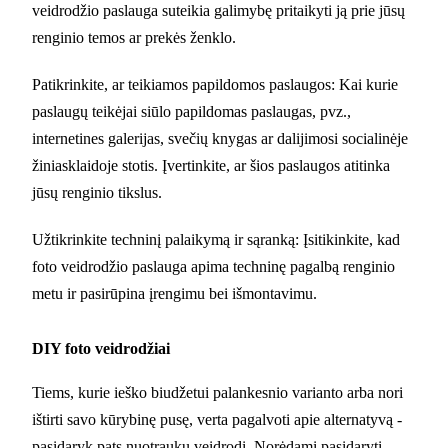
veidrodžio paslauga suteikia galimybę pritaikyti ją prie jūsų
renginio temos ar prekės ženklo.
Patikrinkite, ar teikiamos papildomos paslaugos: Kai kurie
paslaugų teikėjai siūlo papildomas paslaugas, pvz.,
internetines galerijas, svečių knygas ar dalijimosi socialinėje
žiniasklaidoje stotis. Įvertinkite, ar šios paslaugos atitinka
jūsų renginio tikslus.
Užtikrinkite techninį palaikymą ir sąranką: Įsitikinkite, kad
foto veidrodžio paslauga apima techninę pagalbą renginio
metu ir pasirūpina įrengimu bei išmontavimu.
DIY foto veidrodžiai
Tiems, kurie ieško biudžetui palankesnio varianto arba nori
ištirti savo kūrybinę pusę, verta pagalvoti apie alternatyvą -
pasidaryk pats nuotraukų veidrodį. Norėdami pasidaryti