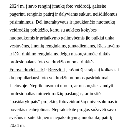
2024 m. į savo renginį įtraukę foto veidrodį, galėsite
pagerinti renginio patirtį ir dalyviams sukurti neišdildomus
prisiminimus. Dėl interaktyvaus ir įtraukiančio nuotraukų
veidrodžių pobūdžio, kartu su aukštos kokybės
nuotraukomis ir pritaikymo galimybėmis jie puikiai tinka
vestuvėms, įmonių renginiams, gimtadieniams, išleistuvėms
ir lėšų rinkimo renginiams. Jeigu nuspręstumėte rinktis
profesionalaus foto veidrodžio nuomą rinkitės
Fotoveidrodelis.lt/
ir
Breezit.lt
, rašant šį straipsnį kolkas tai
du populiariausi foto veidrodžių nuomos pasirinkimai
Lietuvoje. Nepriklausomai nuo to, ar nuspręsite samdyti
profesionalias fotoveidrodžių paslaugas, ar imsitės
"pasidaryk pats" projekto, fotoveidrodžių universalumas ir
poveikis neabejotinas. Nepraleiskite progos sužavėti savo
svečius ir suteikti jiems nepakartojamą nuotraukų patirtį
2024 m.