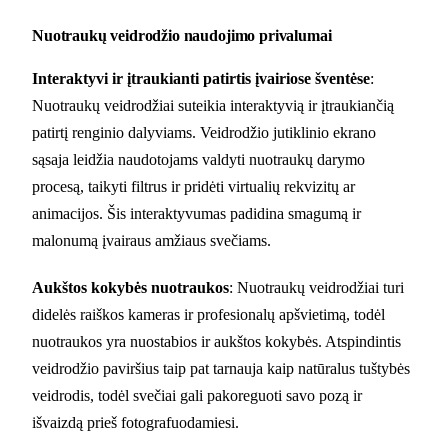
Nuotraukų veidrodžio naudojimo privalumai
Interaktyvi ir įtraukianti patirtis įvairiose šventėse
:
Nuotraukų veidrodžiai suteikia interaktyvią ir įtraukiančią
patirtį renginio dalyviams. Veidrodžio jutiklinio ekrano
sąsaja leidžia naudotojams valdyti nuotraukų darymo
procesą, taikyti filtrus ir pridėti virtualių rekvizitų ar
animacijos. Šis interaktyvumas padidina smagumą ir
malonumą įvairaus amžiaus svečiams.
Aukštos kokybės nuotraukos
: Nuotraukų veidrodžiai turi
didelės raiškos kameras ir profesionalų apšvietimą, todėl
nuotraukos yra nuostabios ir aukštos kokybės. Atspindintis
veidrodžio paviršius taip pat tarnauja kaip natūralus tuštybės
veidrodis, todėl svečiai gali pakoreguoti savo pozą ir
išvaizdą prieš fotografuodamiesi.