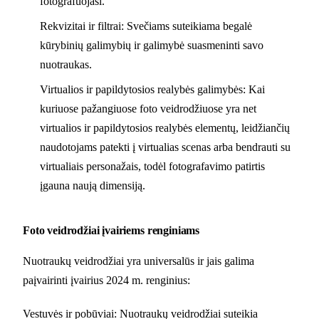
fotografuojasi.
Rekvizitai ir filtrai: Svečiams suteikiama begalė
kūrybinių galimybių ir galimybė suasmeninti savo
nuotraukas.
Virtualios ir papildytosios realybės galimybės: Kai
kuriuose pažangiuose foto veidrodžiuose yra net
virtualios ir papildytosios realybės elementų, leidžiančių
naudotojams patekti į virtualias scenas arba bendrauti su
virtualiais personažais, todėl fotografavimo patirtis
įgauna naują dimensiją.
Foto veidrodžiai įvairiems renginiams
Nuotraukų veidrodžiai yra universalūs ir jais galima
paįvairinti įvairius 2024 m. renginius:
Vestuvės ir pobūviai: Nuotraukų veidrodžiai suteikia