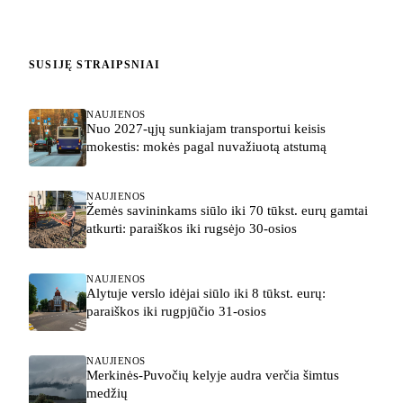
SUSIJĘ STRAIPSNIAI
NAUJIENOS
Nuo 2027-ųjų sunkiajam transportui keisis
mokestis: mokės pagal nuvažiuotą atstumą
NAUJIENOS
Žemės savininkams siūlo iki 70 tūkst. eurų gamtai
atkurti: paraiškos iki rugsėjo 30-osios
NAUJIENOS
Alytuje verslo idėjai siūlo iki 8 tūkst. eurų:
paraiškos iki rugpjūčio 31-osios
NAUJIENOS
Merkinės-Puvočių kelyje audra verčia šimtus
medžių