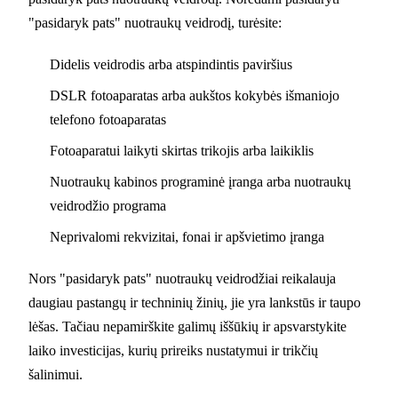
"pasidaryk pats" nuotraukų veidrodį, turėsite:
Didelis veidrodis arba atspindintis paviršius
DSLR fotoaparatas arba aukštos kokybės išmaniojo
telefono fotoaparatas
Fotoaparatui laikyti skirtas trikojis arba laikiklis
Nuotraukų kabinos programinė įranga arba nuotraukų
veidrodžio programa
Neprivalomi rekvizitai, fonai ir apšvietimo įranga
Nors "pasidaryk pats" nuotraukų veidrodžiai reikalauja
daugiau pastangų ir techninių žinių, jie yra lankstūs ir taupo
lėšas. Tačiau nepamirškite galimų iššūkių ir apsvarstykite
laiko investicijas, kurių prireiks nustatymui ir trikčių
šalinimui.