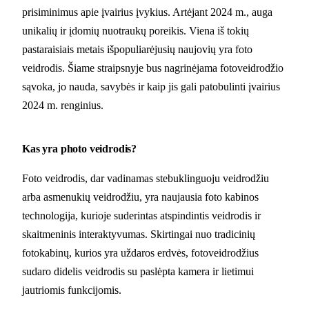
prisiminimus apie įvairius įvykius. Artėjant 2024 m., auga
unikalių ir įdomių nuotraukų poreikis. Viena iš tokių
pastaraisiais metais išpopuliarėjusių naujovių yra foto
veidrodis. Šiame straipsnyje bus nagrinėjama fotoveidrodžio
sąvoka, jo nauda, savybės ir kaip jis gali patobulinti įvairius
2024 m. renginius.
Kas yra photo veidrodis?
Foto veidrodis, dar vadinamas stebuklinguoju veidrodžiu
arba asmenukių veidrodžiu, yra naujausia foto kabinos
technologija, kurioje suderintas atspindintis veidrodis ir
skaitmeninis interaktyvumas. Skirtingai nuo tradicinių
fotokabinų, kurios yra uždaros erdvės, fotoveidrodžius
sudaro didelis veidrodis su paslėpta kamera ir lietimui
jautriomis funkcijomis.