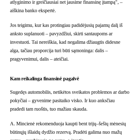
atlyginimo ir greičiausiai net jausime finansinę įtampą", –
aiškina banko ekspertė.
Jos teigimu, kur kas protingiau padidėjusių pajamų dalį iš
anksto suplanuoti – pavyzdžiui, skirti santaupoms ar
investuoti. Tai nereiškia, kad negalima džiaugtis didesne
alga, tačiau proporcija turi būti sąmoninga: dalis –
pragyvenimui, dalis – ateičiai.
Kam reikalinga finansinė pagalvė
Sugedęs automobilis, netikėtos sveikatos problemos ar darbo
pokyčiai – gyvenime pasitaiko visko. Ir kuo anksčiau
pradedi tam ruoštis, tuo mažiau skauda.
A. Mincienė rekomenduoja kaupti bent trijų–šešių mėnesių
būtinųjų išlaidų dydžio rezervą. Pradėti galima nuo mažų