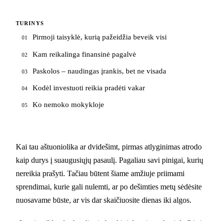
TURINYS
Pirmoji taisyklė, kurią pažeidžia beveik visi
01
Kam reikalinga finansinė pagalvė
02
Paskolos – naudingas įrankis, bet ne visada
03
Kodėl investuoti reikia pradėti vakar
04
Ko nemoko mokykloje
05
Kai tau aštuoniolika ar dvidešimt, pirmas atlyginimas atrodo
kaip durys į suaugusiųjų pasaulį. Pagaliau savi pinigai, kurių
nereikia prašyti. Tačiau būtent šiame amžiuje priimami
sprendimai, kurie gali nulemti, ar po dešimties metų sėdėsite
nuosavame būste, ar vis dar skaičiuosite dienas iki algos.