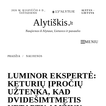
2026 M. RUGPJŪČIO 8 D.,
ALYTUS ·
☀️
13°
ALYTUJE
ŠEŠTADIENIS
LIETUVA
Alytiškis
.
lt
Naujienos iš Alytaus, Lietuvos ir pasaulio
MENIU
PRADŽIA
/
NAUJIENOS
NAUJIENOS
LUMINOR EKSPERTĖ:
KETURIŲ ĮPROČIŲ
UŽTENKA, KAD
DVIDEŠIMTMETIS