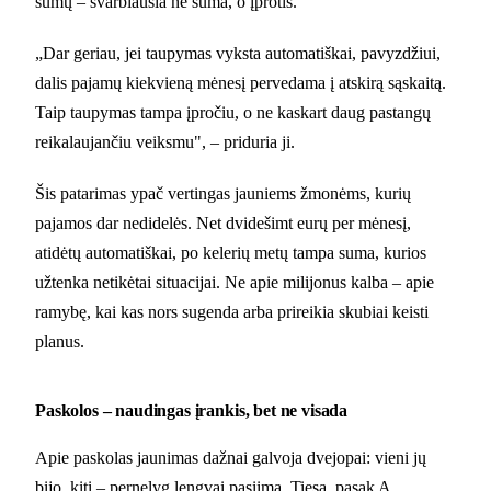
sumų – svarbiausia ne suma, o įprotis.
„Dar geriau, jei taupymas vyksta automatiškai, pavyzdžiui,
dalis pajamų kiekvieną mėnesį pervedama į atskirą sąskaitą.
Taip taupymas tampa įpročiu, o ne kaskart daug pastangų
reikalaujančiu veiksmu", – priduria ji.
Šis patarimas ypač vertingas jauniems žmonėms, kurių
pajamos dar nedidelės. Net dvidešimt eurų per mėnesį,
atidėtų automatiškai, po kelerių metų tampa suma, kurios
užtenka netikėtai situacijai. Ne apie milijonus kalba – apie
ramybę, kai kas nors sugenda arba prireikia skubiai keisti
planus.
Paskolos – naudingas įrankis, bet ne visada
Apie paskolas jaunimas dažnai galvoja dvejopai: vieni jų
bijo, kiti – pernelyg lengvai pasiima. Tiesa, pasak A.