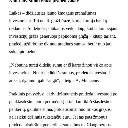
Kodėl investuoti reikia pradėti vakar
Laikas – didžiausias jauno žmogaus pranašumas
investuojant. Tai ne tik graži frazė, kurią kartoja bankų
reklamos. Sudėtinės palūkanos veikia taip, kad laikui bėgant
investicijų grąža generuoja papildomą grąžą – kitaip tariant,
pradedi uždirbti ne tik nuo pradinės sumos, bet ir nuo jau
sukaupto pelno.
„Nebūtina turėti didelių sumų ar iš karto žinoti visko apie
investavimą. Net ir nedidelės sumos, pradėtos investuoti
anksti, ilgainiui gali išaugti", – teigia A. Mincienė.
Praktinis pavyzdys: jei dvidešimtmetis pradeda investuoti po
penkiasdešimt eurų per mėnesį ir tai daro iki šešiasdešimt
penkerių, galutinė suma, priklausomai nuo rinkos grąžos,
gali siekti dešimtis tūkstančių eurų. Jei tas pats žmogus
pradeda trisdešimt penkerių – suma bus maždaug perpus