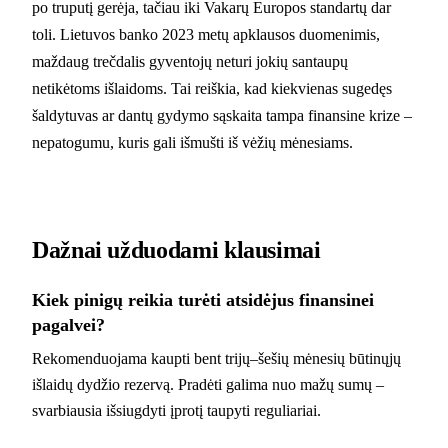
po truputį gerėja, tačiau iki Vakarų Europos standartų dar
toli. Lietuvos banko 2023 metų apklausos duomenimis,
maždaug trečdalis gyventojų neturi jokių santaupų
netikėtoms išlaidoms. Tai reiškia, kad kiekvienas sugedęs
šaldytuvas ar dantų gydymo sąskaita tampa finansine krize –
nepatogumu, kuris gali išmušti iš vėžių mėnesiams.
Dažnai užduodami klausimai
Kiek pinigų reikia turėti atsidėjus finansinei
pagalvei?
Rekomenduojama kaupti bent trijų–šešių mėnesių būtinųjų
išlaidų dydžio rezervą. Pradėti galima nuo mažų sumų –
svarbiausia išsiugdyti įprotį taupyti reguliariai.