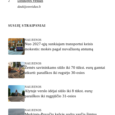
Dzūkijos veidas
2
dzukijosveidas.lt
SUSIJĘ STRAIPSNIAI
NAUJIENOS
Nuo 2027-ųjų sunkiajam transportui keisis
mokestis: mokės pagal nuvažiuotą atstumą
NAUJIENOS
Žemės savininkams siūlo iki 70 tūkst. eurų gamtai
atkurti: paraiškos iki rugsėjo 30-osios
NAUJIENOS
Alytuje verslo idėjai siūlo iki 8 tūkst. eurų:
paraiškos iki rugpjūčio 31-osios
NAUJIENOS
Merkinės-Puvočių kelyje audra verčia šimtus