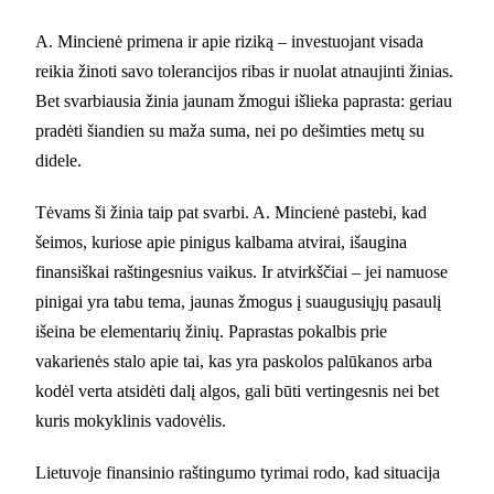
A. Mincienė primena ir apie riziką – investuojant visada
reikia žinoti savo tolerancijos ribas ir nuolat atnaujinti žinias.
Bet svarbiausia žinia jaunam žmogui išlieka paprasta: geriau
pradėti šiandien su maža suma, nei po dešimties metų su
didele.
Tėvams ši žinia taip pat svarbi. A. Mincienė pastebi, kad
šeimos, kuriose apie pinigus kalbama atvirai, išaugina
finansiškai raštingesnius vaikus. Ir atvirkščiai – jei namuose
pinigai yra tabu tema, jaunas žmogus į suaugusiųjų pasaulį
išeina be elementarių žinių. Paprastas pokalbis prie
vakarienės stalo apie tai, kas yra paskolos palūkanos arba
kodėl verta atsidėti dalį algos, gali būti vertingesnis nei bet
kuris mokyklinis vadovėlis.
Lietuvoje finansinio raštingumo tyrimai rodo, kad situacija