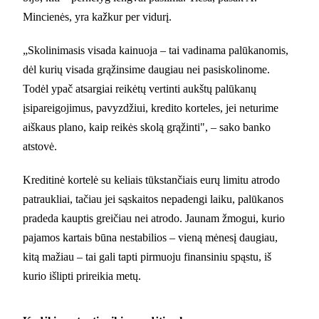
Mincienės, yra kažkur per vidurį.
„Skolinimasis visada kainuoja – tai vadinama palūkanomis,
dėl kurių visada grąžinsime daugiau nei pasiskolinome.
Todėl ypač atsargiai reikėtų vertinti aukštų palūkanų
įsipareigojimus, pavyzdžiui, kredito korteles, jei neturime
aiškaus plano, kaip reikės skolą grąžinti", – sako banko
atstovė.
Kreditinė kortelė su keliais tūkstančiais eurų limitu atrodo
patraukliai, tačiau jei sąskaitos nepadengi laiku, palūkanos
pradeda kauptis greičiau nei atrodo. Jaunam žmogui, kurio
pajamos kartais būna nestabilios – vieną mėnesį daugiau,
kitą mažiau – tai gali tapti pirmuoju finansiniu spąstu, iš
kurio išlipti prireikia metų.