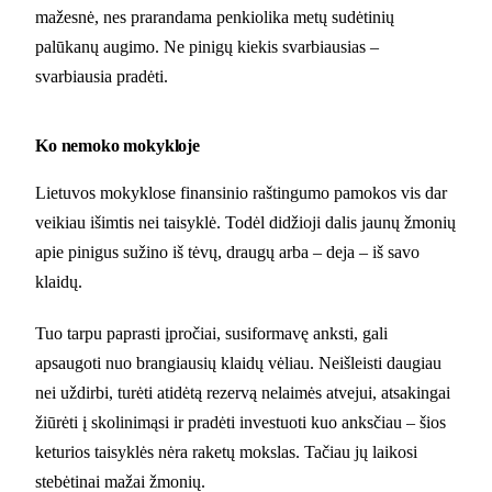
mažesnė, nes prarandama penkiolika metų sudėtinių
palūkanų augimo. Ne pinigų kiekis svarbiausias –
svarbiausia pradėti.
Ko nemoko mokykloje
Lietuvos mokyklose finansinio raštingumo pamokos vis dar
veikiau išimtis nei taisyklė. Todėl didžioji dalis jaunų žmonių
apie pinigus sužino iš tėvų, draugų arba – deja – iš savo
klaidų.
Tuo tarpu paprasti įpročiai, susiformavę anksti, gali
apsaugoti nuo brangiausių klaidų vėliau. Neišleisti daugiau
nei uždirbi, turėti atidėtą rezervą nelaimės atvejui, atsakingai
žiūrėti į skolinimąsi ir pradėti investuoti kuo anksčiau – šios
keturios taisyklės nėra raketų mokslas. Tačiau jų laikosi
stebėtinai mažai žmonių.