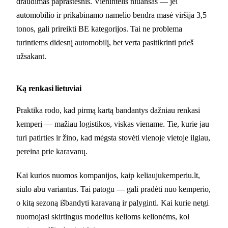
draudimas paprastesnis. Vienintelis niuansas — jei
automobilio ir prikabinamo namelio bendra masė viršija 3,5
tonos, gali prireikti BE kategorijos. Tai ne problema
turintiems didesnį automobilį, bet verta pasitikrinti prieš
užsakant.
Ką renkasi lietuviai
Praktika rodo, kad pirmą kartą bandantys dažniau renkasi
kemperį — mažiau logistikos, viskas viename. Tie, kurie jau
turi patirties ir žino, kad mėgsta stovėti vienoje vietoje ilgiau,
pereina prie karavanų.
Kai kurios nuomos kompanijos, kaip keliaujukemperiu.lt,
siūlo abu variantus. Tai patogu — gali pradėti nuo kemperio,
o kitą sezoną išbandyti karavaną ir palyginti. Kai kurie netgi
nuomojasi skirtingus modelius kelioms kelionėms, kol