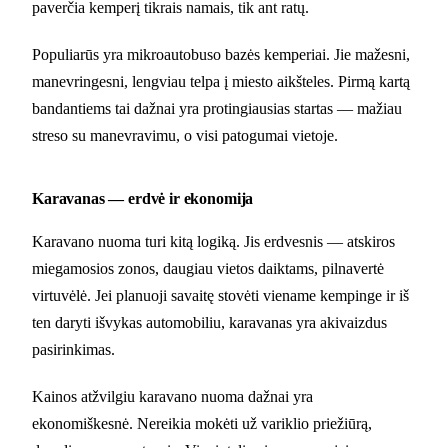
paverčia kemperį tikrais namais, tik ant ratų.
Populiarūs yra mikroautobuso bazės kemperiai. Jie mažesni,
manevringesni, lengviau telpa į miesto aikšteles. Pirmą kartą
bandantiems tai dažnai yra protingiausias startas — mažiau
streso su manevravimu, o visi patogumai vietoje.
Karavanas — erdvė ir ekonomija
Karavano nuoma turi kitą logiką. Jis erdvesnis — atskiros
miegamosios zonos, daugiau vietos daiktams, pilnavertė
virtuvėlė. Jei planuoji savaitę stovėti viename kempinge ir iš
ten daryti išvykas automobiliu, karavanas yra akivaizdus
pasirinkimas.
Kainos atžvilgiu karavano nuoma dažnai yra
ekonomiškesnė. Nereikia mokėti už variklio priežiūrą,