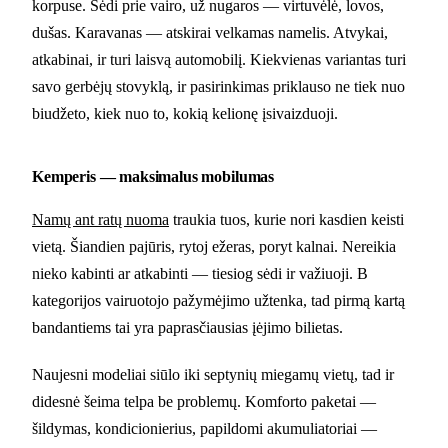
korpuse. Sėdi prie vairo, už nugaros — virtuvėlė, lovos,
dušas. Karavanas — atskirai velkamas namelis. Atvykai,
atkabinai, ir turi laisvą automobilį. Kiekvienas variantas turi
savo gerbėjų stovyklą, ir pasirinkimas priklauso ne tiek nuo
biudžeto, kiek nuo to, kokią kelionę įsivaizduoji.
Kemperis — maksimalus mobilumas
Namų ant ratų nuoma
traukia tuos, kurie nori kasdien keisti
vietą. Šiandien pajūris, rytoj ežeras, poryt kalnai. Nereikia
nieko kabinti ar atkabinti — tiesiog sėdi ir važiuoji. B
kategorijos vairuotojo pažymėjimo užtenka, tad pirmą kartą
bandantiems tai yra paprasčiausias įėjimo bilietas.
Naujesni modeliai siūlo iki septynių miegamų vietų, tad ir
didesnė šeima telpa be problemų. Komforto paketai —
šildymas, kondicionierius, papildomi akumuliatoriai —