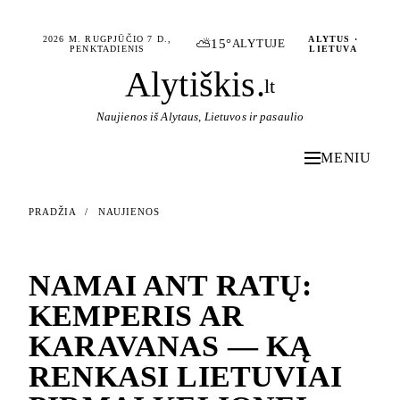
2026 M. RUGPJŪČIO 7 D.,
ALYTUS ·
⛅
15°
ALYTUJE
PENKTADIENIS
LIETUVA
Alytiškis
.
lt
Naujienos iš Alytaus, Lietuvos ir pasaulio
MENIU
PRADŽIA
/
NAUJIENOS
NAUJIENOS
NAMAI ANT RATŲ:
KEMPERIS AR
KARAVANAS — KĄ
RENKASI LIETUVIAI