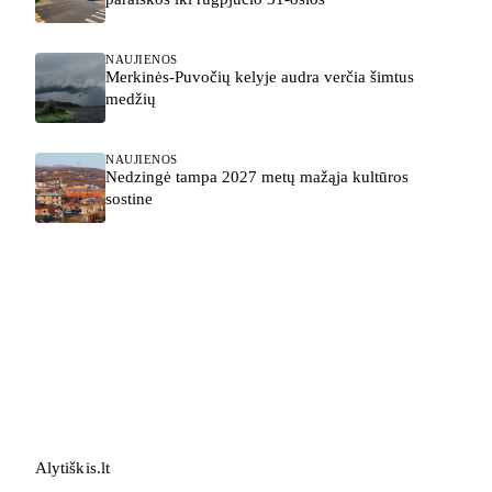
NAUJIENOS
Merkinės-Puvočių kelyje audra verčia šimtus
medžių
NAUJIENOS
Nedzingė tampa 2027 metų mažąja kultūros
sostine
Alytiškis
.
lt