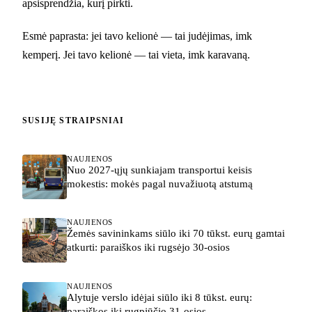
apsisprendžia, kurį pirkti.
Esmė paprasta: jei tavo kelionė — tai judėjimas, imk
kemperį. Jei tavo kelionė — tai vieta, imk karavaną.
SUSIJĘ STRAIPSNIAI
NAUJIENOS
Nuo 2027-ųjų sunkiajam transportui keisis
mokestis: mokės pagal nuvažiuotą atstumą
NAUJIENOS
Žemės savininkams siūlo iki 70 tūkst. eurų gamtai
atkurti: paraiškos iki rugsėjo 30-osios
NAUJIENOS
Alytuje verslo idėjai siūlo iki 8 tūkst. eurų:
paraiškos iki rugpjūčio 31-osios