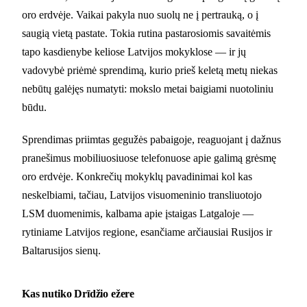
oro erdvėje. Vaikai pakyla nuo suolų ne į pertrauką, o į
saugią vietą pastate. Tokia rutina pastarosiomis savaitėmis
tapo kasdienybe keliose Latvijos mokyklose — ir jų
vadovybė priėmė sprendimą, kurio prieš keletą metų niekas
nebūtų galėjęs numatyti: mokslo metai baigiami nuotoliniu
būdu.
Sprendimas priimtas gegužės pabaigoje, reaguojant į dažnus
pranešimus mobiliuosiuose telefonuose apie galimą grėsmę
oro erdvėje. Konkrečių mokyklų pavadinimai kol kas
neskelbiami, tačiau, Latvijos visuomeninio transliuotojo
LSM duomenimis, kalbama apie įstaigas Latgaloje —
rytiniame Latvijos regione, esančiame arčiausiai Rusijos ir
Baltarusijos sienų.
Kas nutiko Drīdžio ežere