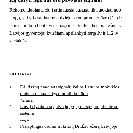
Ką daryti išgirdus oro pavojaus signalą?
Rekomenduojama eiti į artimiausią pastatą, likti atokiau nuo
langų, laikytis vadinamojo dviejų sienų principo (tarp jūsų ir
išorės turi būti bent dvi sienos) ir sekti oficialius pranešimus.
Latvijos gyventojai kviečiami apsilankyti sargs.lv ir 112.lv
svetainėse.
ŠALTINIAI
Dėl dažnų pavojaus signalų kelios Latvijos mokyklos
1
mokslo metus baigs nuotoliniu būdu
15min.lt
Latvija įveda naują dviejų lygių perspėjimų dėl dronų
2
sistemą
eng.lsm.lv
Paslaptingas dronas nukrito į Drīdžio ežerą Latvijoje
3