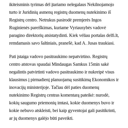
ikiteisminis tyrimas dėl įtariamo nelegalaus Nekilnojamojo
turto ir Juridinių asmenų registrų duomenų nutekinimo iš
Registrų centro. Netrukus pasirodė premjerės Ingos
Ruginienės pareiškimas, kuriame Vyriausybės vadovė
paragino direktorių atsistatydinti. Kiek vėliau portalas delfi.lt,
remdamasis savo šaltiniais, pranešė, kad A. Jusas traukiasi.
Pati įstaiga vadovo pasitraukimo nepatvirtino. Registrų
centro atstovas spaudai Mindaugas Samkus 15min sakė
negalintis patvirtinti vadovo pasitraukimo ir nukreipė visus
klausimus į pirmadienį planuojamą susitikimą Ekonomikos ir
inovacijų ministerijoje. Tačiau dėl paties duomenų
nutekinimo Registrų centras komentarą pateikė: nurodė,
kokių saugumo priemonių imtasi, kokie duomenys buvo ir
kokie nebuvo atskleisti, bei kaip gyventojai gali pasitikrinti,
ar jų duomenys galėjo būti paveikti.