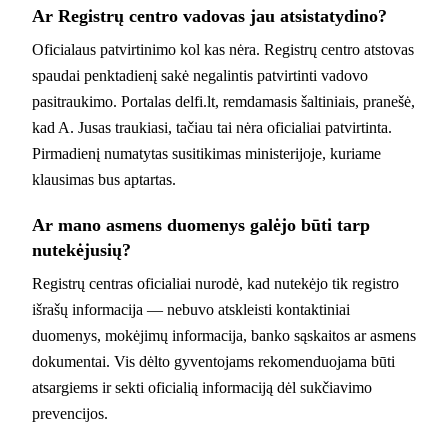
Ar Registrų centro vadovas jau atsistatydino?
Oficialaus patvirtinimo kol kas nėra. Registrų centro atstovas
spaudai penktadienį sakė negalintis patvirtinti vadovo
pasitraukimo. Portalas delfi.lt, remdamasis šaltiniais, pranešė,
kad A. Jusas traukiasi, tačiau tai nėra oficialiai patvirtinta.
Pirmadienį numatytas susitikimas ministerijoje, kuriame
klausimas bus aptartas.
Ar mano asmens duomenys galėjo būti tarp
nutekėjusių?
Registrų centras oficialiai nurodė, kad nutekėjo tik registro
išrašų informacija — nebuvo atskleisti kontaktiniai
duomenys, mokėjimų informacija, banko sąskaitos ar asmens
dokumentai. Vis dėlto gyventojams rekomenduojama būti
atsargiems ir sekti oficialią informaciją dėl sukčiavimo
prevencijos.