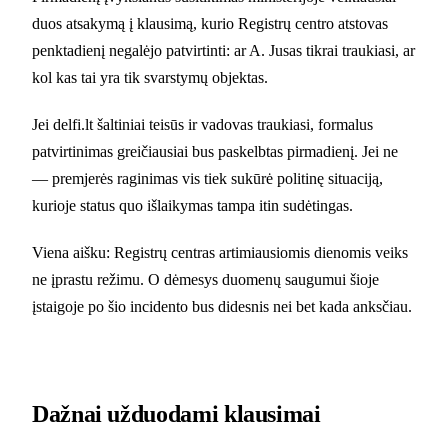
duos atsakymą į klausimą, kurio Registrų centro atstovas
penktadienį negalėjo patvirtinti: ar A. Jusas tikrai traukiasi, ar
kol kas tai yra tik svarstymų objektas.
Jei delfi.lt šaltiniai teisūs ir vadovas traukiasi, formalus
patvirtinimas greičiausiai bus paskelbtas pirmadienį. Jei ne
— premjerės raginimas vis tiek sukūrė politinę situaciją,
kurioje status quo išlaikymas tampa itin sudėtingas.
Viena aišku: Registrų centras artimiausiomis dienomis veiks
ne įprastu režimu. O dėmesys duomenų saugumui šioje
įstaigoje po šio incidento bus didesnis nei bet kada anksčiau.
Dažnai užduodami klausimai