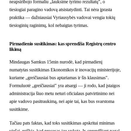
neapsiribojo formaliu „lauksime tyrimo rezultatų", o
tiesiogiai paragino vadovą atsistatydinti. Tai nėra įprasta
praktika — dažniausiai Vyriausybės vadovai vengia tokių
tiesioginių raginimų, kol nebaigtas tyrimas.
Pirmadienio susitikimas: kas sprendžia Registrų centro
likimą
Mindaugas Samkus 15min nurodė, kad pirmadienį
numatytas susitikimas Ekonomikos ir inovacijų ministerijoje,
kuriame „greičiausiai bus aptariamas ir šis klausimas".
Formuluotė „greičiausiai" yra atsargi — ji rodo, kad įstaigos
administracija šiuo metu neturi oficialaus patvirtinimo nei
apie vadovo pasitraukimą, nei apie tai, kas bus svarstoma
susitikime.
Tačiau pats faktas, kad toks susitikimas apskritai minimas
viešai, reiškia, kad procesas jau vyksta. Ir, sprendžiant pagal