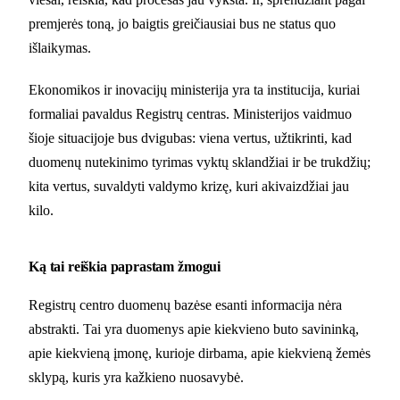
premjerės toną, jo baigtis greičiausiai bus ne status quo
išlaikymas.
Ekonomikos ir inovacijų ministerija yra ta institucija, kuriai
formaliai pavaldus Registrų centras. Ministerijos vaidmuo
šioje situacijoje bus dvigubas: viena vertus, užtikrinti, kad
duomenų nutekinimo tyrimas vyktų sklandžiai ir be trukdžių;
kita vertus, suvaldyti valdymo krizę, kuri akivaizdžiai jau
kilo.
Ką tai reiškia paprastam žmogui
Registrų centro duomenų bazėse esanti informacija nėra
abstrakti. Tai yra duomenys apie kiekvieno buto savininką,
apie kiekvieną įmonę, kurioje dirbama, apie kiekvieną žemės
sklypą, kuris yra kažkieno nuosavybė.