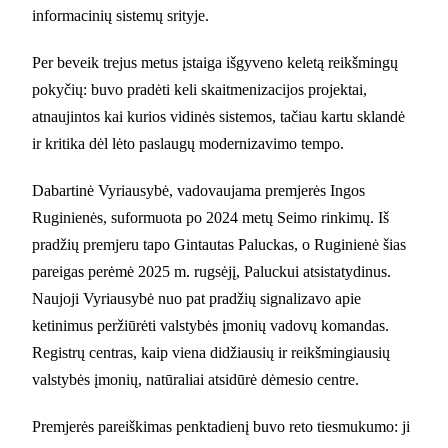
informacinių sistemų srityje.
Per beveik trejus metus įstaiga išgyveno keletą reikšmingų
pokyčių: buvo pradėti keli skaitmenizacijos projektai,
atnaujintos kai kurios vidinės sistemos, tačiau kartu sklandė
ir kritika dėl lėto paslaugų modernizavimo tempo.
Dabartinė Vyriausybė, vadovaujama premjerės Ingos
Ruginienės, suformuota po 2024 metų Seimo rinkimų. Iš
pradžių premjeru tapo Gintautas Paluckas, o Ruginienė šias
pareigas perėmė 2025 m. rugsėjį, Paluckui atsistatydinus.
Naujoji Vyriausybė nuo pat pradžių signalizavo apie
ketinimus peržiūrėti valstybės įmonių vadovų komandas.
Registrų centras, kaip viena didžiausių ir reikšmingiausių
valstybės įmonių, natūraliai atsidūrė dėmesio centre.
Premjerės pareiškimas penktadienį buvo reto tiesmukumo: ji