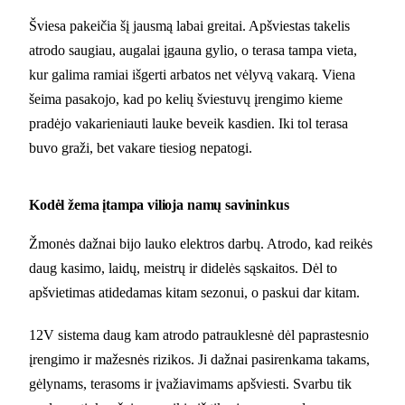
Šviesa pakeičia šį jausmą labai greitai. Apšviestas takelis
atrodo saugiau, augalai įgauna gylio, o terasa tampa vieta,
kur galima ramiai išgerti arbatos net vėlyvą vakarą. Viena
šeima pasakojo, kad po kelių šviestuvų įrengimo kieme
pradėjo vakarieniauti lauke beveik kasdien. Iki tol terasa
buvo graži, bet vakare tiesiog nepatogi.
Kodėl žema įtampa vilioja namų savininkus
Žmonės dažnai bijo lauko elektros darbų. Atrodo, kad reikės
daug kasimo, laidų, meistrų ir didelės sąskaitos. Dėl to
apšvietimas atidedamas kitam sezonui, o paskui dar kitam.
12V sistema daug kam atrodo patrauklesnė dėl paprastesnio
įrengimo ir mažesnės rizikos. Ji dažnai pasirenkama takams,
gėlynams, terasoms ir įvažiavimams apšviesti. Svarbu tik