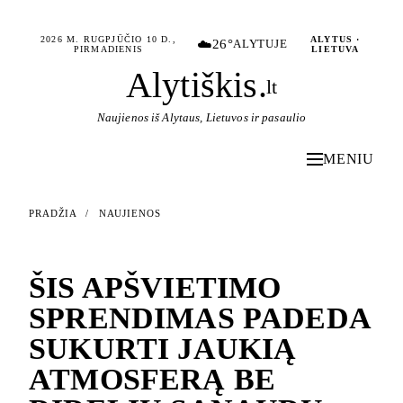
2026 M. RUGPJŪČIO 10 D.,
ALYTUS ·
☁️
26°
ALYTUJE
PIRMADIENIS
LIETUVA
Alytiškis
.
lt
Naujienos iš Alytaus, Lietuvos ir pasaulio
MENIU
PRADŽIA
/
NAUJIENOS
NAUJIENOS
ŠIS APŠVIETIMO
SPRENDIMAS PADEDA
SUKURTI JAUKIĄ
ATMOSFERĄ BE