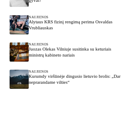
gyvai?
NAUJIENOS
Alytaus KRS fizinį rengimą perima Osvaldas
Vrubliauskas
NAUJIENOS
Juozas Olekas Vilniuje susitinka su keturiais
ministrų kabineto nariais
NAUJIENOS
Kurumdy viršūnėje dingusio lietuvio brolis: „Dar
neprarandame vilties“