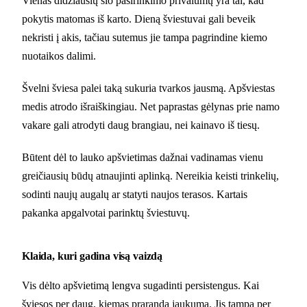
Vienas didžiausių šio pasirinkimo privalumų yra tai, kad
pokytis matomas iš karto. Dieną šviestuvai gali beveik
nekristi į akis, tačiau sutemus jie tampa pagrindine kiemo
nuotaikos dalimi.
Švelni šviesa palei taką sukuria tvarkos jausmą. Apšviestas
medis atrodo išraiškingiau. Net paprastas gėlynas prie namo
vakare gali atrodyti daug brangiau, nei kainavo iš tiesų.
Būtent dėl to lauko apšvietimas dažnai vadinamas vienu
greičiausių būdų atnaujinti aplinką. Nereikia keisti trinkelių,
sodinti naujų augalų ar statyti naujos terasos. Kartais
pakanka apgalvotai parinktų šviestuvų.
Klaida, kuri gadina visą vaizdą
Vis dėlto apšvietimą lengva sugadinti persistengus. Kai
šviesos per daug, kiemas praranda jaukumą. Jis tampa per