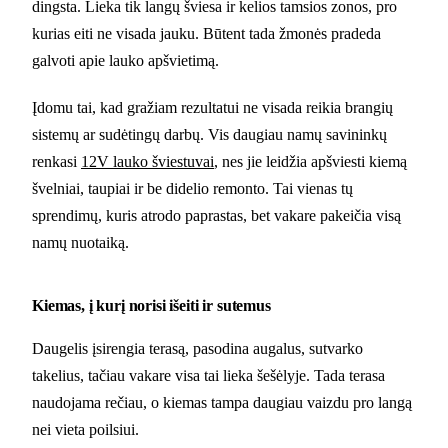
dingsta. Lieka tik langų šviesa ir kelios tamsios zonos, pro
kurias eiti ne visada jauku. Būtent tada žmonės pradeda
galvoti apie lauko apšvietimą.
Įdomu tai, kad gražiam rezultatui ne visada reikia brangių
sistemų ar sudėtingų darbų. Vis daugiau namų savininkų
renkasi
12V lauko šviestuvai
, nes jie leidžia apšviesti kiemą
švelniai, taupiai ir be didelio remonto. Tai vienas tų
sprendimų, kuris atrodo paprastas, bet vakare pakeičia visą
namų nuotaiką.
Kiemas, į kurį norisi išeiti ir sutemus
Daugelis įsirengia terasą, pasodina augalus, sutvarko
takelius, tačiau vakare visa tai lieka šešėlyje. Tada terasa
naudojama rečiau, o kiemas tampa daugiau vaizdu pro langą
nei vieta poilsiui.