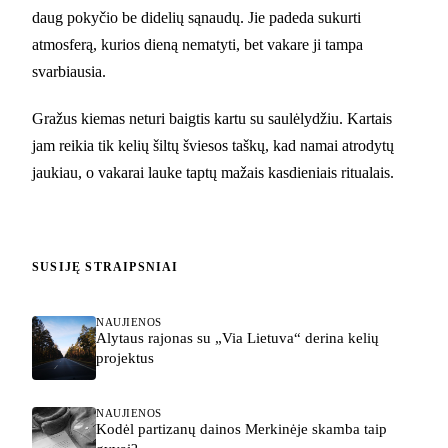
daug pokyčio be didelių sąnaudų. Jie padeda sukurti
atmosferą, kurios dieną nematyti, bet vakare ji tampa
svarbiausia.
Gražus kiemas neturi baigtis kartu su saulėlydžiu. Kartais
jam reikia tik kelių šiltų šviesos taškų, kad namai atrodytų
jaukiau, o vakarai lauke taptų mažais kasdieniais ritualais.
SUSIJĘ STRAIPSNIAI
NAUJIENOS
Alytaus rajonas su „Via Lietuva“ derina kelių
projektus
NAUJIENOS
Kodėl partizanų dainos Merkinėje skamba taip