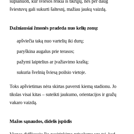
suplanuoti, kur šviesos reikia iš tikrųjų, nes per daug
šviestuvų gali sukurti šaltesnį, mažiau jaukų vaizdą.
Dažniausiai žmonės pradeda nuo kelių zonų:
apšviečia taką nuo vartelių iki durų;
paryškina augalus prie terasos;
pažymi laiptelius ar įvažiavimo kraštą;
sukuria švelnią šviesą poilsio vietoje.
Toks apšvietimas nėra skirtas paversti kiemą stadionu. Jo
tikslas visai kitas – suteikti jaukumo, orientacijos ir gražų
vakaro vaizdą.
Mažos sąnaudos, didelis įspūdis