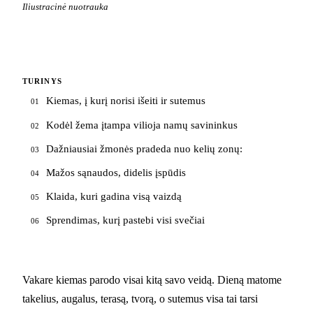
Iliustracinė nuotrauka
TURINYS
Kiemas, į kurį norisi išeiti ir sutemus
01
Kodėl žema įtampa vilioja namų savininkus
02
Dažniausiai žmonės pradeda nuo kelių zonų:
03
Mažos sąnaudos, didelis įspūdis
04
Klaida, kuri gadina visą vaizdą
05
Sprendimas, kurį pastebi visi svečiai
06
Vakare kiemas parodo visai kitą savo veidą. Dieną matome
takelius, augalus, terasą, tvorą, o sutemus visa tai tarsi