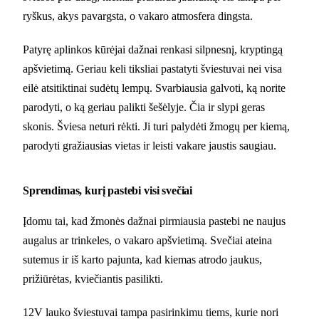
ryškus, akys pavargsta, o vakaro atmosfera dingsta.
Patyrę aplinkos kūrėjai dažnai renkasi silpnesnį, kryptingą
apšvietimą. Geriau keli tiksliai pastatyti šviestuvai nei visa
eilė atsitiktinai sudėtų lempų. Svarbiausia galvoti, ką norite
parodyti, o ką geriau palikti šešėlyje. Čia ir slypi geras
skonis. Šviesa neturi rėkti. Ji turi palydėti žmogų per kiemą,
parodyti gražiausias vietas ir leisti vakare jaustis saugiau.
Sprendimas, kurį pastebi visi svečiai
Įdomu tai, kad žmonės dažnai pirmiausia pastebi ne naujus
augalus ar trinkeles, o vakaro apšvietimą. Svečiai ateina
sutemus ir iš karto pajunta, kad kiemas atrodo jaukus,
prižiūrėtas, kviečiantis pasilikti.
12V lauko šviestuvai tampa pasirinkimu tiems, kurie nori